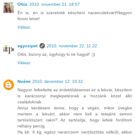
Ottis
2010. november 21. 18:57
Én is, én is szeretnék készíteni narancslekvárt!Nagyon
finom lehet!
Válasz
egycsipet
2010. november 22. 11:22
Ottis, bizony az, úgyhogy ki ne hagyd! ;))
Válasz
Noémi
2010. december 12. 19:32
Nagyon felkeltette az érdeklődésemet ez a lekvár, készítem
is karácsonyi meglepetésnek a hozzánk közel álló
családoknak.
Annyi kérdésem lenne, hogy a végén, mikor üvegbe
mertem a lekvárt, akkor nem kell a tetejére semmi
tartósítószert rakni? Az tartósítja, hogy lefelé fordítom
néhány percig.
Ha kb. 6 kg. egész narancsom van(tisztítás nélkül), akkor