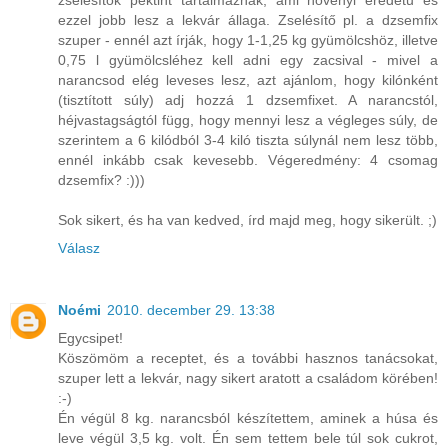
zselésítők pektint tartalmaznak, ami növényi eredetű és
ezzel jobb lesz a lekvár állaga. Zselésítő pl. a dzsemfix
szuper - ennél azt írják, hogy 1-1,25 kg gyümölcshöz, illetve
0,75 l gyümölcsléhez kell adni egy zacsival - mivel a
narancsod elég leveses lesz, azt ajánlom, hogy kilónként
(tisztított súly) adj hozzá 1 dzsemfixet. A narancstól,
héjvastagságtól függ, hogy mennyi lesz a végleges súly, de
szerintem a 6 kilódból 3-4 kiló tiszta súlynál nem lesz több,
ennél inkább csak kevesebb. Végeredmény: 4 csomag
dzsemfix? :)))
Sok sikert, és ha van kedved, írd majd meg, hogy sikerült. ;)
Válasz
Noémi
2010. december 29. 13:38
Egycsipet!
Köszömöm a receptet, és a további hasznos tanácsokat,
szuper lett a lekvár, nagy sikert aratott a családom körében!
:-)
Én végül 8 kg. narancsból készítettem, aminek a húsa és
leve végül 3,5 kg. volt. Én sem tettem bele túl sok cukrot,