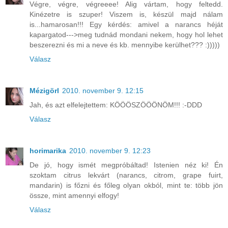
Végre, végre, végreeee! Alig vártam, hogy feltedd.
Kinézetre is szuper! Viszem is, készül majd nálam
is...hamarosan!!! Egy kérdés: amivel a narancs héját
kapargatod--->meg tudnád mondani nekem, hogy hol lehet
beszerezni és mi a neve és kb. mennyibe kerülhet??? :)))))
Válasz
Mézigörl
2010. november 9. 12:15
Jah, és azt elfelejtettem: KÖÖÖSZÖÖÖNÖM!!! :-DDD
Válasz
horimarika
2010. november 9. 12:23
De jó, hogy ismét megpróbáltad! Istenien néz ki! Én
szoktam citrus lekvárt (narancs, citrom, grape fuirt,
mandarin) is főzni és főleg olyan okból, mint te: több jön
össze, mint amennyi elfogy!
Válasz