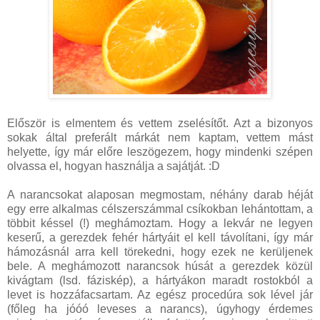
Először is elmentem és vettem zselésítőt. Azt a bizonyos
sokak által preferált márkát nem kaptam, vettem mást
helyette, így már előre leszögezem, hogy mindenki szépen
olvassa el, hogyan használja a sajátját. :D
A narancsokat alaposan megmostam, néhány darab héját
egy erre alkalmas célszerszámmal csíkokban lehántottam, a
többit késsel (!) meghámoztam. Hogy a lekvár ne legyen
keserű, a gerezdek fehér hártyáit el kell távolítani, így már
hámozásnál arra kell törekedni, hogy ezek ne kerüljenek
bele. A meghámozott narancsok húsát a gerezdek közül
kivágtam (lsd. fáziskép), a hártyákon maradt rostokból a
levet is hozzáfacsartam. Az egész procedúra sok lével jár
(főleg ha jóóó leveses a narancs), úgyhogy érdemes