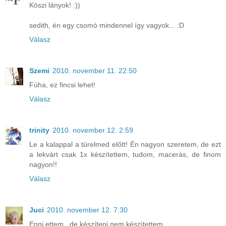
Köszi lányok! :))
sedith, én egy csomó mindennel így vagyok... :D
Válasz
Szemi
2010. november 11. 22:50
Fúha, ez fincsi lehet!
Válasz
trinity
2010. november 12. 2:59
Le a kalappal a türelmed előtt! Én nagyon szeretem, de ezt
a lekvárt csak 1x készítettem, tudom, macerás, de finom
nagyon!!
Válasz
Juci
2010. november 12. 7:30
Enni ettem , de készíteni nem készítettem...