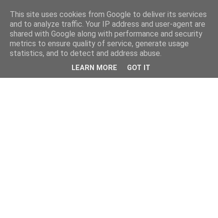
This site uses cookies from Google to deliver its services
and to analyze traffic. Your IP address and user-agent are
shared with Google along with performance and security
metrics to ensure quality of service, generate usage
statistics, and to detect and address abuse.
LEARN MORE
GOT IT