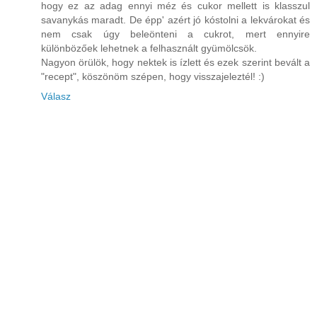
hogy ez az adag ennyi méz és cukor mellett is klasszul
savanykás maradt. De épp' azért jó kóstolni a lekvárokat és
nem csak úgy beleönteni a cukrot, mert ennyire
különbözőek lehetnek a felhasznált gyümölcsök.
Nagyon örülök, hogy nektek is ízlett és ezek szerint bevált a
"recept", köszönöm szépen, hogy visszajeleztél! :)
Válasz