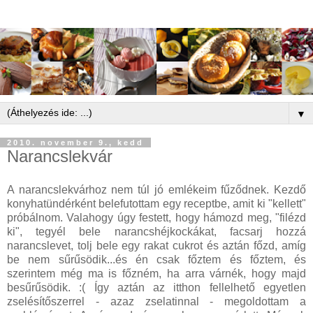
▼
2010. november 9., kedd
Narancslekvár
A narancslekvárhoz nem túl jó emlékeim fűződnek. Kezdő
konyhatündérként belefutottam egy receptbe, amit ki "kellett"
próbálnom. Valahogy úgy festett, hogy hámozd meg, "filézd
ki", tegyél bele narancshéjkockákat, facsarj hozzá
narancslevet, tolj bele egy rakat cukrot és aztán főzd, amíg
be nem sűrűsödik...és én csak főztem és főztem, és
szerintem még ma is főzném, ha arra várnék, hogy majd
besűrűsödik. :( Így aztán az itthon fellelhető egyetlen
zselésítőszerrel - azaz zselatinnal - megoldottam a