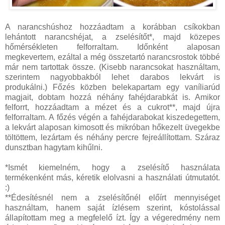
A narancshúshoz hozzáadtam a korábban csíkokban
lehántott narancshéjat, a zselésítőt*, majd közepes
hőmérsékleten felforraltam. Időnként alaposan
megkevertem, ezáltal a még összetartó narancsrostok többé
már nem tartottak össze. (Kisebb narancsokat használtam,
szerintem nagyobbakból lehet darabos lekvárt is
produkálni.) Főzés közben belekapartam egy vaníliarúd
magjait, dobtam hozzá néhány fahéjdarabkát is. Amikor
felforrt, hozzáadtam a mézet és a cukrot**, majd újra
felforraltam. A főzés végén a fahéjdarabokat kiszedegettem,
a lekvárt alaposan kimosott és mikróban hőkezelt üvegekbe
töltöttem, lezártam és néhány percre fejreállítottam. Száraz
dunsztban hagytam kihűlni.
*Ismét kiemelném, hogy a zselésítő használata
termékenként más, kéretik elolvasni a használati útmutatót.
:)
**Édesítésnél nem a zselésítőnél előírt mennyiséget
használtam, hanem saját ízlésem szerint, kóstolással
állapítottam meg a megfelelő ízt. Így a végeredmény nem