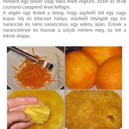
mindent egy tányér vagy tálka felett végezni, ezzel az itt-ott
csurranó-cseppenő levet felfogni.
A végén úgy festett a dolog, hogy egyfelől lett egy nagy
kupac héj és kifacsart hártya, másfelől lötyögött egy kis
narancslé és némi narancshús egy edény alján. Ennek a
narancslének és húsnak a súlyát mértem meg, ez lett a
lekvár alapja.