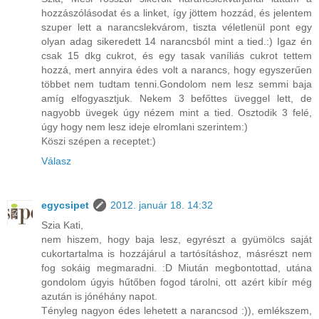
hozzászólásodat és a linket, így jöttem hozzád, és jelentem
szuper lett a narancslekvárom, tiszta véletlenül pont egy
olyan adag sikeredett 14 narancsból mint a tied.:) Igaz én
csak 15 dkg cukrot, és egy tasak vaníliás cukrot tettem
hozzá, mert annyira édes volt a narancs, hogy egyszerűen
többet nem tudtam tenni.Gondolom nem lesz semmi baja
amíg elfogyasztjuk. Nekem 3 befőttes üveggel lett, de
nagyobb üvegek úgy nézem mint a tied. Osztodik 3 felé,
úgy hogy nem lesz ideje elromlani szerintem:)
Köszi szépen a receptet:)
Válasz
egycsipet
2012. január 18. 14:32
Szia Kati,
nem hiszem, hogy baja lesz, egyrészt a gyümölcs saját
cukortartalma is hozzájárul a tartósításhoz, másrészt nem
fog sokáig megmaradni. :D Miután megbontottad, utána
gondolom úgyis hűtőben fogod tárolni, ott azért kibír még
azután is jónéhány napot.
Tényleg nagyon édes lehetett a narancsod :)), emlékszem,