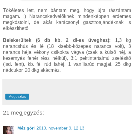
Tökéletes lett, nem bántam meg, hogy újra rászántam
magam. :) Narancskedvelőknek mindenképpen érdemes
megkóstolni, de akár karácsonyi gasztroajándéknak is
elkészíthető.
Belekerültek (6 db kb. 2 dl-es üveghez):
1,3 kg
narancshús és lé (18 kisebb-közepes narancs volt), 3
narancs héja vékony csíkokra vágva (csak a külső héj, a
kesernyés fehér rész nélkül), 3:1 pektintartalmú zselésítő
(lsd. fent), kb. fél rúd fahéj, 1 vaníliarúd magjai, 25 dkg
nádcukor, 20 dkg akácméz.
Megosztás
21 megjegyzés:
Mézigörl
2010. november 9. 12:13