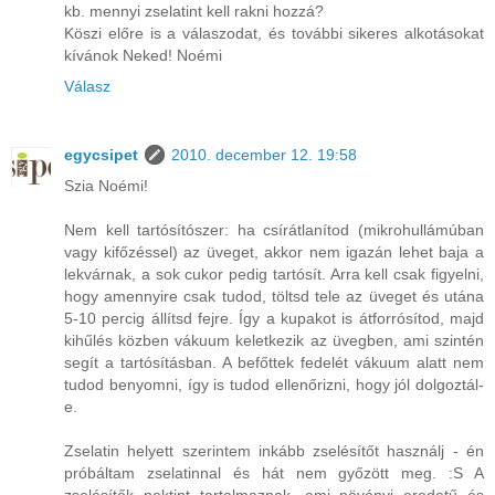
kb. mennyi zselatint kell rakni hozzá?
Köszi előre is a válaszodat, és további sikeres alkotásokat
kívánok Neked! Noémi
Válasz
egycsipet
2010. december 12. 19:58
Szia Noémi!
Nem kell tartósítószer: ha csírátlanítod (mikrohullámúban
vagy kifőzéssel) az üveget, akkor nem igazán lehet baja a
lekvárnak, a sok cukor pedig tartósít. Arra kell csak figyelni,
hogy amennyire csak tudod, töltsd tele az üveget és utána
5-10 percig állítsd fejre. Így a kupakot is átforrósítod, majd
kihűlés közben vákuum keletkezik az üvegben, ami szintén
segít a tartósításban. A befőttek fedelét vákuum alatt nem
tudod benyomni, így is tudod ellenőrizni, hogy jól dolgoztál-
e.
Zselatin helyett szerintem inkább zselésítőt használj - én
próbáltam zselatinnal és hát nem győzött meg. :S A