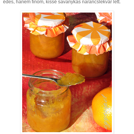
édes, hanem finom, kissé savanykás narancslekvár lett.