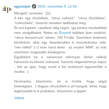
egycsipet
2010. november 9. 12:54
Mézigörl, szívesen. :))))
A kés egy díszítőkés, "citrus csíkozó", "citrus díszítőkés",
"csíkozókés", hasonló neveken találhatod meg.
Én ezt kaptam, ráadásul elég régen, így pontos részletekkel
nem szolgálhatok. Neten az
Écsynél
találtam ilyen eszközt,
"citrus dresszírozó" néven, 740 Ft+áfa. Szerintem érdemes
körülnézni, akár egy Vasedényben is összefuthatsz vele,
"név nélkül" 1-2 ezer körül lehet - az enyém WMF, az már
szerintem magasabb árkategória.
Egyébként ha a narancsot vékonyan (fehér nélkül)
hámozod és késsel csíkozod, hasonló végeredményt kapsz
- bár az igaz, hogy ezzel a kis eszközzel egyszerűbb a
munka. :)
Horimarika, köszönöm, én is örülök, hogy végül
belevágtam. :) Vegyes citrusokból is jól hangzik, lehet, hogy
legközelebb ki is próbálom, köszönöm a tippet!
Válasz