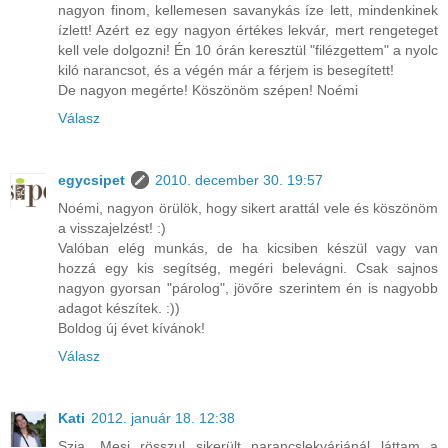
nagyon finom, kellemesen savanykás íze lett, mindenkinek
ízlett! Azért ez egy nagyon értékes lekvár, mert rengeteget
kell vele dolgozni! Én 10 órán keresztül "filézgettem" a nyolc
kiló narancsot, és a végén már a férjem is besegített!
De nagyon megérte! Köszönöm szépen! Noémi
Válasz
egycsipet
2010. december 30. 19:57
Noémi, nagyon örülök, hogy sikert arattál vele és köszönöm
a visszajelzést! :)
Valóban elég munkás, de ha kicsiben készül vagy van
hozzá egy kis segítség, megéri belevágni. Csak sajnos
nagyon gyorsan "párolog", jövőre szerintem én is nagyobb
adagot készítek. :))
Boldog új évet kívánok!
Válasz
Kati
2012. január 18. 12:38
Szia, Mesi rösszul sikerült narancslekvárjánál láttam a