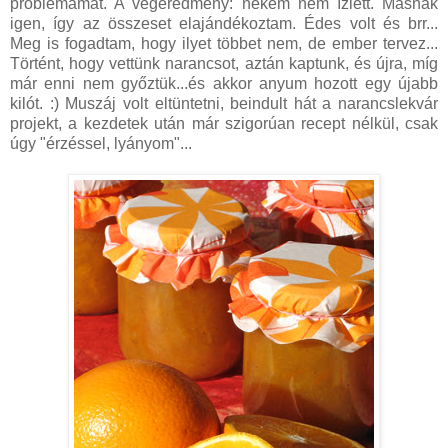
problémámat. A végeredmény: nekem nem ízlett. Másnak
igen, így az összeset elajándékoztam. Édes volt és brr...
Meg is fogadtam, hogy ilyet többet nem, de ember tervez...
Történt, hogy vettünk narancsot, aztán kaptunk, és újra, míg
már enni nem győztük...és akkor anyum hozott egy újabb
kilót. :) Muszáj volt eltüntetni, beindult hát a narancslekvár
projekt, a kezdetek után már szigorúan recept nélkül, csak
úgy "érzéssel, lyányom"...