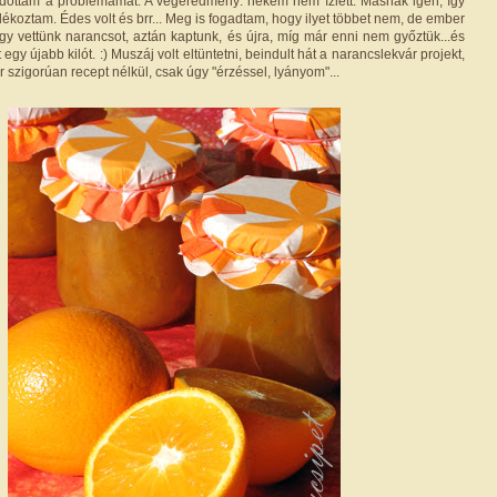
ldottam a problémámat. A végeredmény: nekem nem ízlett. Másnak igen, így
ékoztam. Édes volt és brr... Meg is fogadtam, hogy ilyet többet nem, de ember
hogy vettünk narancsot, aztán kaptunk, és újra, míg már enni nem győztük...és
gy újabb kilót. :) Muszáj volt eltüntetni, beindult hát a narancslekvár projekt,
 szigorúan recept nélkül, csak úgy "érzéssel, lyányom"...