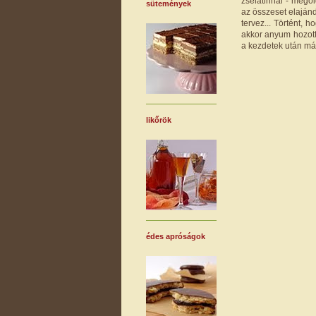
zselatinnal - mego
sütemények
az összeset elajánd
tervez... Történt, 
akkor anyum hozott e
a kezdetek után már
likőrök
édes apróságok