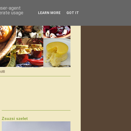
 user-agent
nerate usage
LEARN MORE
GOT IT
ofil
Zsuzsi szelet