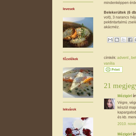
mindenképpen érdem
levesek
Belekerültek (6 db
volt), 3 narancs hé
pektintartalmú zselé
akácméz.
címkék:
advent
,
be
főzelékek
vanília
21 megjegy
Mézigörl
ír
Végre, végr
készül majd
lekvárok
kapargatod
és kb. menn
2010. nove
Mézigörl
ír