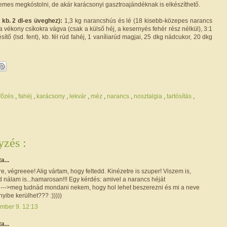
es megkóstolni, de akár karácsonyi gasztroajándéknak is elkészíthető.
 kb. 2 dl-es üveghez):
1,3 kg narancshús és lé (18 kisebb-közepes narancs
ja vékony csíkokra vágva (csak a külső héj, a kesernyés fehér rész nélkül), 3:1
sítő (lsd. fent), kb. fél rúd fahéj, 1 vaníliarúd magjai, 25 dkg nádcukor, 20 dkg
főzés
,
fahéj
,
karácsony
,
lekvár
,
méz
,
narancs
,
nosztalgia
,
tartósítás
,
zés :
ta...
e, végreeee! Alig vártam, hogy feltedd. Kinézetre is szuper! Viszem is,
 nálam is...hamarosan!!! Egy kérdés: amivel a narancs héját
--->meg tudnád mondani nekem, hogy hol lehet beszerezni és mi a neve
yibe kerülhet??? :)))))
mber 9. 12:13
ta...