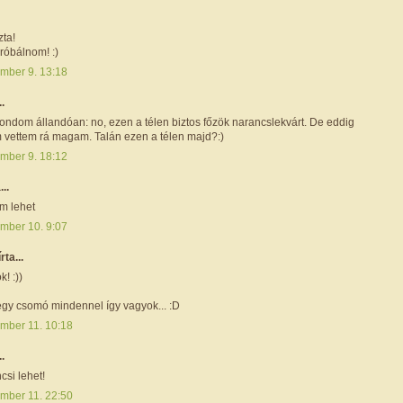
zta!
próbálnom! :)
mber 9. 13:18
..
ondom állandóan: no, ezen a télen biztos főzök narancslekvárt. De eddig
vettem rá magam. Talán ezen a télen majd?:)
mber 9. 18:12
...
om lehet
mber 10. 9:07
írta...
! :))
 egy csomó mindennel így vagyok... :D
mber 11. 10:18
..
csi lehet!
mber 11. 22:50