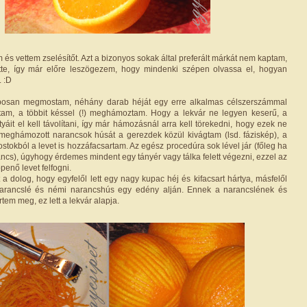
 és vettem zselésítőt. Azt a bizonyos sokak által preferált márkát nem kaptam,
tte, így már előre leszögezem, hogy mindenki szépen olvassa el, hogyan
. :D
posan megmostam, néhány darab héját egy erre alkalmas célszerszámmal
ttam, a többit késsel (!) meghámoztam. Hogy a lekvár ne legyen keserű, a
yáit el kell távolítani, így már hámozásnál arra kell törekedni, hogy ezek ne
 meghámozott narancsok húsát a gerezdek közül kivágtam (lsd. fáziskép), a
stokból a levet is hozzáfacsartam. Az egész procedúra sok lével jár (főleg ha
ncs), úgyhogy érdemes mindent egy tányér vagy tálka felett végezni, ezzel az
ppenő levet felfogni.
 a dolog, hogy egyfelől lett egy nagy kupac héj és kifacsart hártya, másfelől
 narancslé és némi narancshús egy edény alján. Ennek a narancslének és
tem meg, ez lett a lekvár alapja.