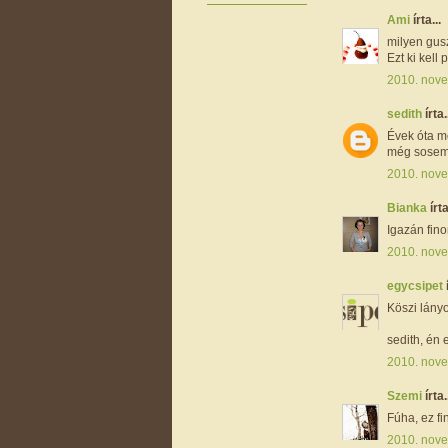
Ami
írta...
milyen gus
Ezt ki kell 
2010. nove
sedith
írta.
Évek óta m
még sosem 
2010. nove
Bianka
írta
Igazán fin
2010. nove
egycsipet
Köszi lányok
sedith, én
2010. nove
Szemi
írta.
Fúha, ez fin
2010. nove