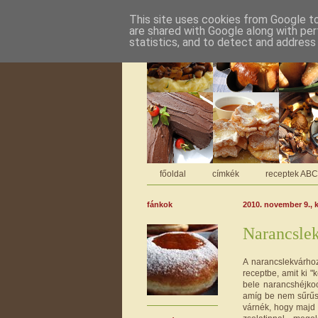
This site uses cookies from Google to 
are shared with Google along with per
statistics, and to detect and address
főoldal
címkék
receptek AB
fánkok
2010. november 9., 
Narancsle
A narancslekvárho
receptbe, amit ki "
bele narancshéjkoc
amíg be nem sűrűsö
várnék, hogy majd b