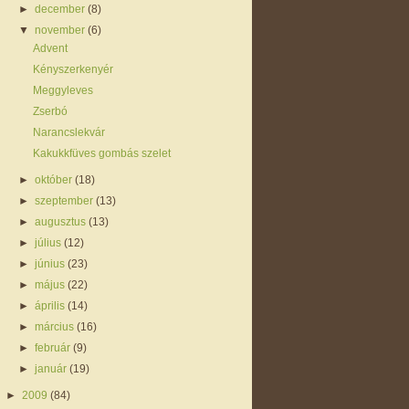
►
december
(8)
▼
november
(6)
Advent
Kényszerkenyér
Meggyleves
Zserbó
Narancslekvár
Kakukkfüves gombás szelet
►
október
(18)
►
szeptember
(13)
►
augusztus
(13)
►
július
(12)
►
június
(23)
►
május
(22)
►
április
(14)
►
március
(16)
►
február
(9)
►
január
(19)
►
2009
(84)