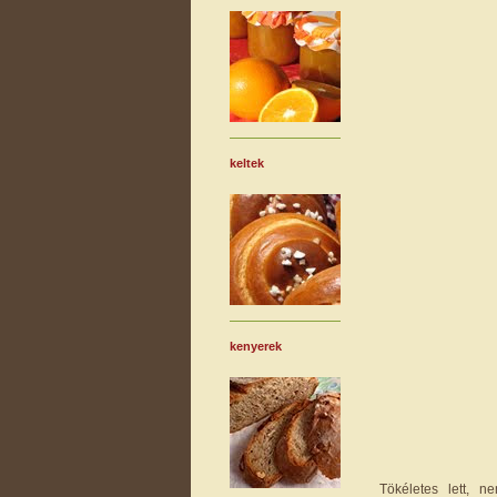
keltek
kenyerek
Tökéletes lett, 