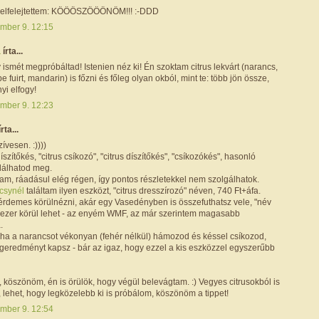
t elfelejtettem: KÖÖÖSZÖÖÖNÖM!!! :-DDD
mber 9. 12:15
a
írta...
 ismét megpróbáltad! Istenien néz ki! Én szoktam citrus lekvárt (narancs,
pe fuirt, mandarin) is főzni és főleg olyan okból, mint te: több jön össze,
yi elfogy!
mber 9. 12:23
írta...
ívesen. :))))
íszítőkés, "citrus csíkozó", "citrus díszítőkés", "csíkozókés", hasonló
lálhatod meg.
am, ráadásul elég régen, így pontos részletekkel nem szolgálhatok.
csynél
találtam ilyen eszközt, "citrus dresszírozó" néven, 740 Ft+áfa.
érdemes körülnézni, akár egy Vasedényben is összefuthatsz vele, "név
2 ezer körül lehet - az enyém WMF, az már szerintem magasabb
.
ha a narancsot vékonyan (fehér nélkül) hámozod és késsel csíkozod,
geredményt kapsz - bár az igaz, hogy ezzel a kis eszközzel egyszerűbb
 köszönöm, én is örülök, hogy végül belevágtam. :) Vegyes citrusokból is
, lehet, hogy legközelebb ki is próbálom, köszönöm a tippet!
mber 9. 12:54