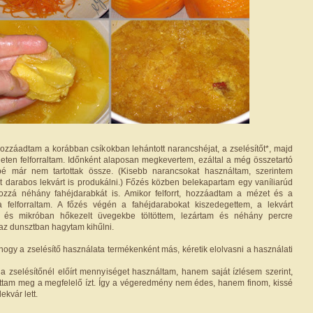
zzáadtam a korábban csíkokban lehántott narancshéjat, a zselésítőt*, majd
ten felforraltam. Időnként alaposan megkevertem, ezáltal a még összetartó
bé már nem tartottak össze. (Kisebb narancsokat használtam, szerintem
 darabos lekvárt is produkálni.) Főzés közben belekapartam egy vaníliarúd
ozzá néhány fahéjdarabkát is. Amikor felforrt, hozzáadtam a mézet és a
ra felforraltam. A főzés végén a fahéjdarabokat kiszedegettem, a lekvárt
t és mikróban hőkezelt üvegekbe töltöttem, lezártam és néhány percre
áraz dunsztban hagytam kihűlni.
hogy a zselésítő használata termékenként más, kéretik elolvasni a használati
a zselésítőnél előírt mennyiséget használtam, hanem saját ízlésem szerint,
tottam meg a megfelelő ízt. Így a végeredmény nem édes, hanem finom, kissé
kvár lett.