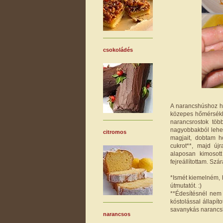
csokoládés
A narancshúshoz ho
közepes hőmérsékle
narancsrostok töb
nagyobbakból lehet
citromos
magjait, dobtam h
cukrot**, majd új
alaposan kimosot
fejreállítottam. Sz
*Ismét kiemelném, 
útmutatót. :)
**Édesítésnél nem 
kóstolással állapí
savanykás narancsle
narancsos