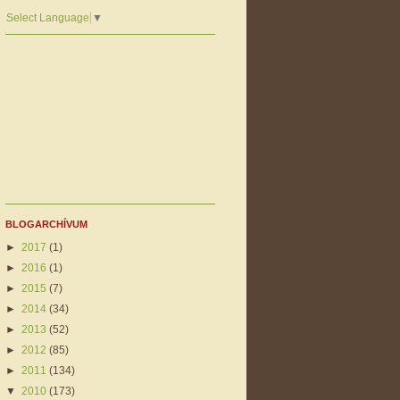
Select Language
▼
BLOGARCHÍVUM
►
2017
(1)
►
2016
(1)
►
2015
(7)
►
2014
(34)
►
2013
(52)
►
2012
(85)
►
2011
(134)
▼
2010
(173)