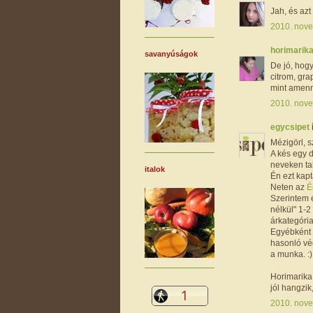
Jah, és az
2010. nove
horimarik
savanyúságok
De jó, hogy
citrom, gra
mint amenn
2010. nove
egycsipet
Mézigörl, sz
A kés egy d
neveken ta
italok
Én ezt kapt
Neten az
É
Szerintem 
nélkül" 1-
árkategória
Egyébként 
hasonló vé
a munka. :)
Horimarika,
jól hangzik
2010. nove