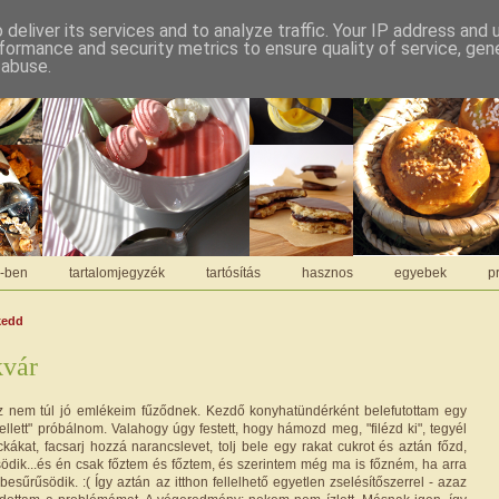
deliver its services and to analyze traffic. Your IP address and
formance and security metrics to ensure quality of service, ge
 abuse.
C-ben
tartalomjegyzék
tartósítás
hasznos
egyebek
pr
kedd
kvár
z nem túl jó emlékeim fűződnek. Kezdő konyhatündérként belefutottam egy
kellett" próbálnom. Valahogy úgy festett, hogy hámozd meg, "filézd ki", tegyél
kákat, facsarj hozzá narancslevet, tolj bele egy rakat cukrot és aztán főzd,
dik...és én csak főztem és főztem, és szerintem még ma is főzném, ha arra
esűrűsödik. :( Így aztán az itthon fellelhető egyetlen zselésítőszerrel - azaz