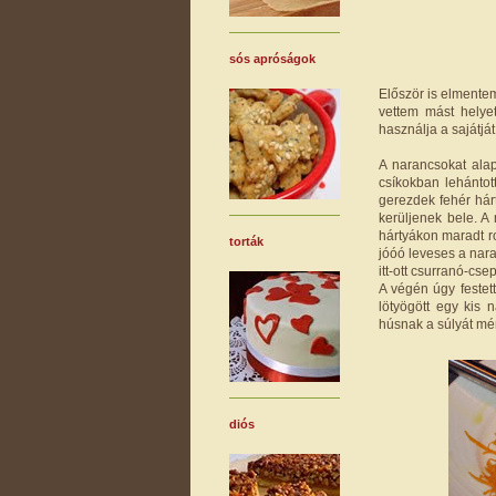
sós apróságok
Először is elmentem
vettem mást helye
használja a sajátját
A narancsokat ala
csíkokban lehánto
gerezdek fehér hárt
kerüljenek bele. A
hártyákon maradt ro
torták
jóóó leveses a nara
itt-ott csurranó-cse
A végén úgy festett
lötyögött egy kis
húsnak a súlyát mér
diós