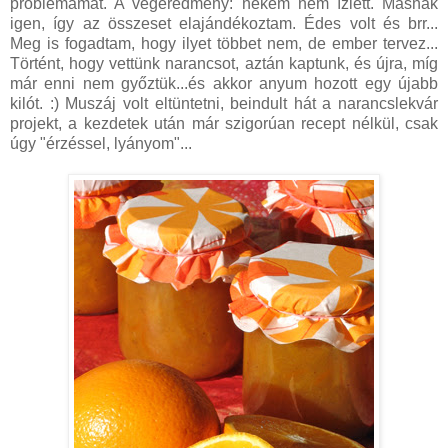
problémámat. A végeredmény: nekem nem ízlett. Másnak
igen, így az összeset elajándékoztam. Édes volt és brr...
Meg is fogadtam, hogy ilyet többet nem, de ember tervez...
Történt, hogy vettünk narancsot, aztán kaptunk, és újra, míg
már enni nem győztük...és akkor anyum hozott egy újabb
kilót. :) Muszáj volt eltüntetni, beindult hát a narancslekvár
projekt, a kezdetek után már szigorúan recept nélkül, csak
úgy "érzéssel, lyányom"...