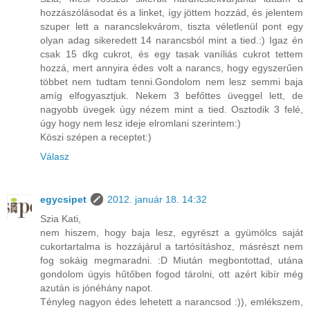
hozzászólásodat és a linket, így jöttem hozzád, és jelentem
szuper lett a narancslekvárom, tiszta véletlenül pont egy
olyan adag sikeredett 14 narancsból mint a tied.:) Igaz én
csak 15 dkg cukrot, és egy tasak vaníliás cukrot tettem
hozzá, mert annyira édes volt a narancs, hogy egyszerűen
többet nem tudtam tenni.Gondolom nem lesz semmi baja
amíg elfogyasztjuk. Nekem 3 befőttes üveggel lett, de
nagyobb üvegek úgy nézem mint a tied. Osztodik 3 felé,
úgy hogy nem lesz ideje elromlani szerintem:)
Köszi szépen a receptet:)
Válasz
egycsipet
2012. január 18. 14:32
Szia Kati,
nem hiszem, hogy baja lesz, egyrészt a gyümölcs saját
cukortartalma is hozzájárul a tartósításhoz, másrészt nem
fog sokáig megmaradni. :D Miután megbontottad, utána
gondolom úgyis hűtőben fogod tárolni, ott azért kibír még
azután is jónéhány napot.
Tényleg nagyon édes lehetett a narancsod :)), emlékszem,