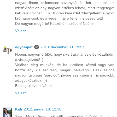
nagyon finom, kellemesen savanykás íze lett, mindenkinek
ízlett! Azért ez egy nagyon értékes lekvár, mert rengeteget
kell vele dolgozni! Én 10 órán keresztül "filézgettem" a nyolc
kiló narancsot, és a végén már a férjem is besegített!
De nagyon megérte! Köszönöm szépen! Noémi
Válasz
egycsipet
2010. december 30. 19:57
Noémi, nagyon örülök, hogy sikert arattál vele és köszönöm
a visszajelzést! :)
Valóban elég munkás, de ha kicsiben készül vagy van
hozzá egy kis segítség, megéri belevágni. Csak sajnos
nagyon gyorsan "párolog", jövőre szerintem én is nagyobb
adagot készítek. :))
Boldog új évet kívánok!
Válasz
Kati
2012. január 18. 12:38
Szia, Mesi rösszul sikerült narancslekvárjánál láttam a