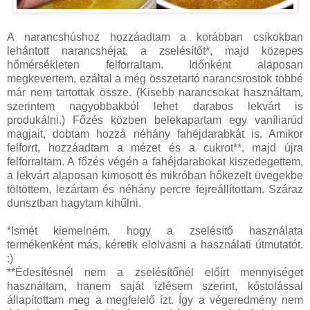
A narancshúshoz hozzáadtam a korábban csíkokban
lehántott narancshéjat, a zselésítőt*, majd közepes
hőmérsékleten felforraltam. Időnként alaposan
megkevertem, ezáltal a még összetartó narancsrostok többé
már nem tartottak össze. (Kisebb narancsokat használtam,
szerintem nagyobbakból lehet darabos lekvárt is
produkálni.) Főzés közben belekapartam egy vaníliarúd
magjait, dobtam hozzá néhány fahéjdarabkát is. Amikor
felforrt, hozzáadtam a mézet és a cukrot**, majd újra
felforraltam. A főzés végén a fahéjdarabokat kiszedegettem,
a lekvárt alaposan kimosott és mikróban hőkezelt üvegekbe
töltöttem, lezártam és néhány percre fejreállítottam. Száraz
dunsztban hagytam kihűlni.
*Ismét kiemelném, hogy a zselésítő használata
termékenként más, kéretik elolvasni a használati útmutatót.
:)
**Édesítésnél nem a zselésítőnél előírt mennyiséget
használtam, hanem saját ízlésem szerint, kóstolással
állapítottam meg a megfelelő ízt. Így a végeredmény nem