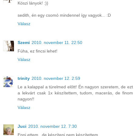
Köszi lányok! :))
sedith, én egy csomó mindennel így vagyok... :D
Válasz
Szemi
2010. november 11. 22:50
Fúha, ez fincsi lehet!
Válasz
trinity
2010. november 12. 2:59
Le a kalappal a türelmed előtt! Én nagyon szeretem, de ezt
a lekvárt csak 1x készítettem, tudom, macerás, de finom
nagyon!!
Válasz
Juci
2010. november 12. 7:30
Enni ettem , de készíteni nem készítettem...