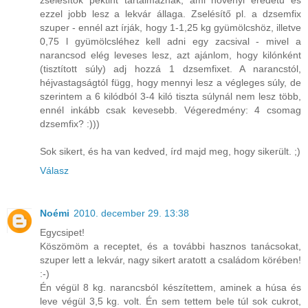
zselésítők pektint tartalmaznak, ami növényi eredetű és
ezzel jobb lesz a lekvár állaga. Zselésítő pl. a dzsemfix
szuper - ennél azt írják, hogy 1-1,25 kg gyümölcshöz, illetve
0,75 l gyümölcsléhez kell adni egy zacsival - mivel a
narancsod elég leveses lesz, azt ajánlom, hogy kilónként
(tisztított súly) adj hozzá 1 dzsemfixet. A narancstól,
héjvastagságtól függ, hogy mennyi lesz a végleges súly, de
szerintem a 6 kilódból 3-4 kiló tiszta súlynál nem lesz több,
ennél inkább csak kevesebb. Végeredmény: 4 csomag
dzsemfix? :)))
Sok sikert, és ha van kedved, írd majd meg, hogy sikerült. ;)
Válasz
Noémi
2010. december 29. 13:38
Egycsipet!
Köszömöm a receptet, és a további hasznos tanácsokat,
szuper lett a lekvár, nagy sikert aratott a családom körében!
:-)
Én végül 8 kg. narancsból készítettem, aminek a húsa és
leve végül 3,5 kg. volt. Én sem tettem bele túl sok cukrot,