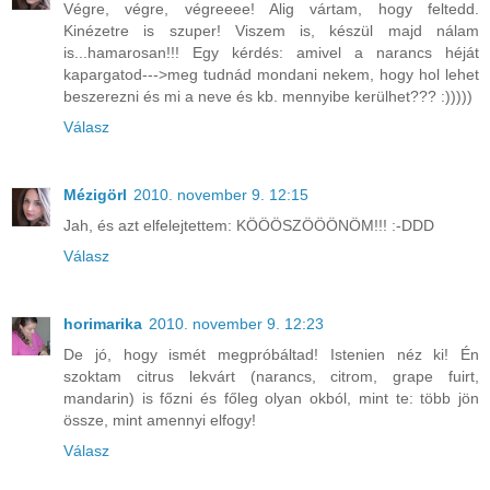
Végre, végre, végreeee! Alig vártam, hogy feltedd.
Kinézetre is szuper! Viszem is, készül majd nálam
is...hamarosan!!! Egy kérdés: amivel a narancs héját
kapargatod--->meg tudnád mondani nekem, hogy hol lehet
beszerezni és mi a neve és kb. mennyibe kerülhet??? :)))))
Válasz
Mézigörl
2010. november 9. 12:15
Jah, és azt elfelejtettem: KÖÖÖSZÖÖÖNÖM!!! :-DDD
Válasz
horimarika
2010. november 9. 12:23
De jó, hogy ismét megpróbáltad! Istenien néz ki! Én
szoktam citrus lekvárt (narancs, citrom, grape fuirt,
mandarin) is főzni és főleg olyan okból, mint te: több jön
össze, mint amennyi elfogy!
Válasz