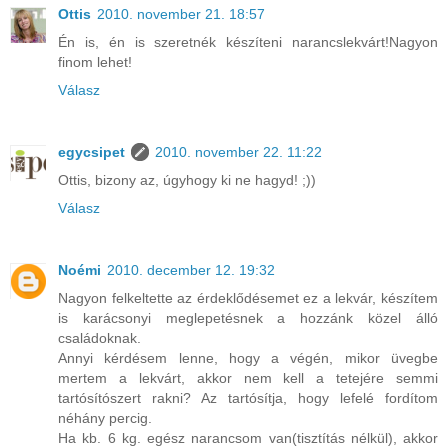
Ottis
2010. november 21. 18:57
Én is, én is szeretnék készíteni narancslekvárt!Nagyon
finom lehet!
Válasz
egycsipet
2010. november 22. 11:22
Ottis, bizony az, úgyhogy ki ne hagyd! ;))
Válasz
Noémi
2010. december 12. 19:32
Nagyon felkeltette az érdeklődésemet ez a lekvár, készítem
is karácsonyi meglepetésnek a hozzánk közel álló
családoknak.
Annyi kérdésem lenne, hogy a végén, mikor üvegbe
mertem a lekvárt, akkor nem kell a tetejére semmi
tartósítószert rakni? Az tartósítja, hogy lefelé fordítom
néhány percig.
Ha kb. 6 kg. egész narancsom van(tisztítás nélkül), akkor