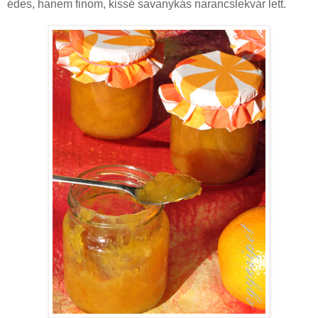
édes, hanem finom, kissé savanykás narancslekvár lett.