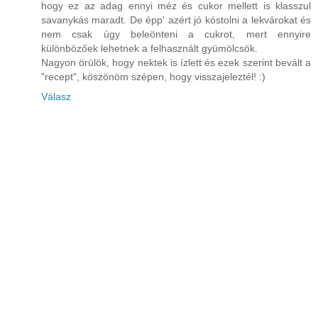
hogy ez az adag ennyi méz és cukor mellett is klasszul
savanykás maradt. De épp' azért jó kóstolni a lekvárokat és
nem csak úgy beleönteni a cukrot, mert ennyire
különbözőek lehetnek a felhasznált gyümölcsök.
Nagyon örülök, hogy nektek is ízlett és ezek szerint bevált a
"recept", köszönöm szépen, hogy visszajeleztél! :)
Válasz