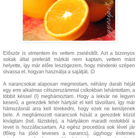
Először is elmentem és vettem zselésítőt. Azt a bizonyos
sokak által preferált márkát nem kaptam, vettem mást
helyette, így már előre leszögezem, hogy mindenki szépen
olvassa el, hogyan használja a sajátját. :D
A narancsokat alaposan megmostam, néhány darab héját
egy erre alkalmas célszerszámmal csíkokban lehántottam, a
többit késsel (!) meghámoztam. Hogy a lekvár ne legyen
keserű, a gerezdek fehér hártyáit el kell távolítani, így már
hámozásnál arra kell törekedni, hogy ezek ne kerüljenek
bele. A meghámozott narancsok húsát a gerezdek közül
kivágtam (lsd. fáziskép), a hártyákon maradt rostokból a
levet is hozzáfacsartam. Az egész procedúra sok lével jár
(főleg ha jóóó leveses a narancs), úgyhogy érdemes