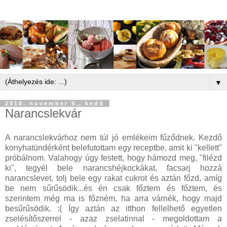
▼
2010. november 9., kedd
Narancslekvár
A narancslekvárhoz nem túl jó emlékeim fűződnek. Kezdő
konyhatündérként belefutottam egy receptbe, amit ki "kellett"
próbálnom. Valahogy úgy festett, hogy hámozd meg, "filézd
ki", tegyél bele narancshéjkockákat, facsarj hozzá
narancslevet, tolj bele egy rakat cukrot és aztán főzd, amíg
be nem sűrűsödik...és én csak főztem és főztem, és
szerintem még ma is főzném, ha arra várnék, hogy majd
besűrűsödik. :( Így aztán az itthon fellelhető egyetlen
zselésítőszerrel - azaz zselatinnal - megoldottam a