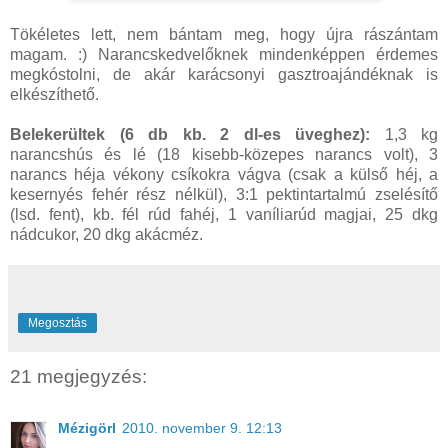
Tökéletes lett, nem bántam meg, hogy újra rászántam
magam. :) Narancskedvelőknek mindenképpen érdemes
megkóstolni, de akár karácsonyi gasztroajándéknak is
elkészíthető.
Belekerültek (6 db kb. 2 dl-es üveghez):
1,3 kg
narancshús és lé (18 kisebb-közepes narancs volt), 3
narancs héja vékony csíkokra vágva (csak a külső héj, a
kesernyés fehér rész nélkül), 3:1 pektintartalmú zselésítő
(lsd. fent), kb. fél rúd fahéj, 1 vaníliarúd magjai, 25 dkg
nádcukor, 20 dkg akácméz.
Megosztás
21 megjegyzés:
Mézigörl
2010. november 9. 12:13