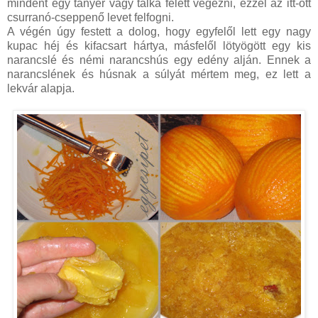
mindent egy tányér vagy tálka felett végezni, ezzel az itt-ott
csurranó-cseppenő levet felfogni.
A végén úgy festett a dolog, hogy egyfelől lett egy nagy
kupac héj és kifacsart hártya, másfelől lötyögött egy kis
narancslé és némi narancshús egy edény alján. Ennek a
narancslének és húsnak a súlyát mértem meg, ez lett a
lekvár alapja.