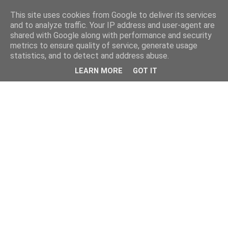
This site uses cookies from Google to deliver its services
and to analyze traffic. Your IP address and user-agent are
shared with Google along with performance and security
metrics to ensure quality of service, generate usage
statistics, and to detect and address abuse.
LEARN MORE
GOT IT