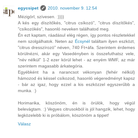
egycsipet
2010. november 9. 12:54
Mézigörl, szívesen. :))))
A kés egy díszítőkés, "citrus csíkozó", "citrus díszítőkés",
"csíkozókés", hasonló neveken találhatod meg.
Én ezt kaptam, ráadásul elég régen, így pontos részletekkel
nem szolgálhatok. Neten az
Écsynél
találtam ilyen eszközt,
"citrus dresszírozó" néven, 740 Ft+áfa. Szerintem érdemes
körülnézni, akár egy Vasedényben is összefuthatsz vele,
"név nélkül" 1-2 ezer körül lehet - az enyém WMF, az már
szerintem magasabb árkategória.
Egyébként ha a narancsot vékonyan (fehér nélkül)
hámozod és késsel csíkozod, hasonló végeredményt kapsz
- bár az igaz, hogy ezzel a kis eszközzel egyszerűbb a
munka. :)
Horimarika, köszönöm, én is örülök, hogy végül
belevágtam. :) Vegyes citrusokból is jól hangzik, lehet, hogy
legközelebb ki is próbálom, köszönöm a tippet!
Válasz