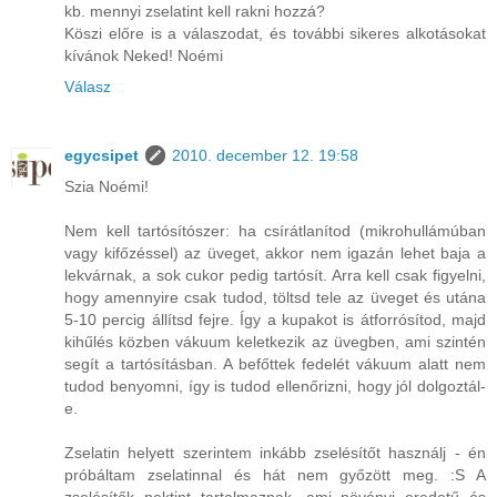
kb. mennyi zselatint kell rakni hozzá?
Köszi előre is a válaszodat, és további sikeres alkotásokat
kívánok Neked! Noémi
Válasz
egycsipet
2010. december 12. 19:58
Szia Noémi!
Nem kell tartósítószer: ha csírátlanítod (mikrohullámúban
vagy kifőzéssel) az üveget, akkor nem igazán lehet baja a
lekvárnak, a sok cukor pedig tartósít. Arra kell csak figyelni,
hogy amennyire csak tudod, töltsd tele az üveget és utána
5-10 percig állítsd fejre. Így a kupakot is átforrósítod, majd
kihűlés közben vákuum keletkezik az üvegben, ami szintén
segít a tartósításban. A befőttek fedelét vákuum alatt nem
tudod benyomni, így is tudod ellenőrizni, hogy jól dolgoztál-
e.
Zselatin helyett szerintem inkább zselésítőt használj - én
próbáltam zselatinnal és hát nem győzött meg. :S A