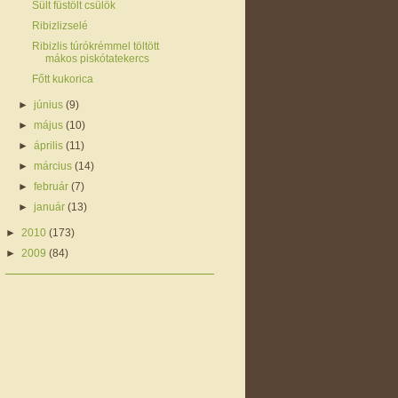
Sült füstölt csülök
Ribizlizselé
Ribizlis túrókrémmel töltött
mákos piskótatekercs
Főtt kukorica
►
június
(9)
►
május
(10)
►
április
(11)
►
március
(14)
►
február
(7)
►
január
(13)
►
2010
(173)
►
2009
(84)