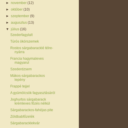
►
november
(12)
►
október
(10)
►
szeptember
(9)
►
augusztus
(13)
▼
július
(16)
Szederfagylalt
Túrós ökörszemek
Rostos sárgabaracklé télre-
nyárra
Francia hagymaleves
magyarul
Szederdzsem
Mákos-sárgabarackos
lepény
Frappé tejjel
A gyümölcsök fagyasztásáról
Joghurtos sárgabarack
krémleves főzés nélkül
Sárgabarackos-fahéjas pite
Zöldbabfőzelék
Sárgabaracklekvár