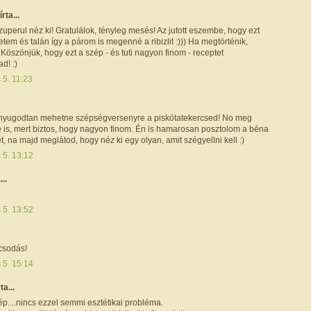
írta...
zuperul néz ki! Gratulálok, tényleg mesés! Az jutott eszembe, hogy ezt
tem és talán így a párom is megenné a ribizlit :))) Ha megtörténik,
. Köszönjük, hogy ezt a szép - és tuti nagyon finom - receptet
d! :)
s 5. 11:23
nyugodtan mehetne szépségversenyre a piskótatekercsed! No meg
e is, mert biztos, hogy nagyon finom. Én is hamarosan posztolom a béna
, na majd meglátod, hogy néz ki egy olyan, amit szégyellni kell :)
s 5. 13:12
...
s 5. 13:52
csodás!
s 5. 15:14
ta...
p....nincs ezzel semmi esztétikai probléma.