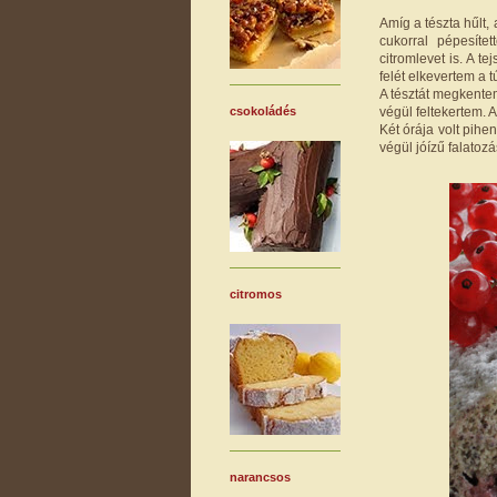
Amíg a tészta hűlt,
cukorral pépesíte
citromlevet is. A t
felét elkevertem a 
A tésztát megkente
végül feltekertem. 
csokoládés
Két órája volt pihe
végül jóízű falatozás
citromos
narancsos