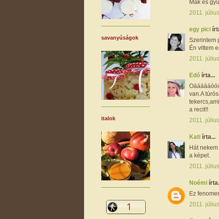
Mák és gyümö
2011. júliu
egy pici
írt
savanyúságok
Szerintem p
Én vittem eg
2011. júliu
Edó
írta...
Oáááááóóóó
van.A túrós
tekercs,am
a recit!!
italok
2011. júliu
Kati
írta...
Hát nekem j
a képet.
2011. júliu
Noémi
írta.
Ez fenomená
2011. júliu