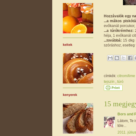
Hozzávalók egy nag
...a mákos piskótá
evőkanál porcukor, 
...a túrókrémhez:
2
héja, 1 evőkanál cit
...továbbá:
15 dkg
keltek
szóráshoz, esetleg t
címkék:
citrom/lime
tejszín
,
túró
kenyerek
15 megjegy
Bors and 
Látom, Te i
töle...
2011. júliu