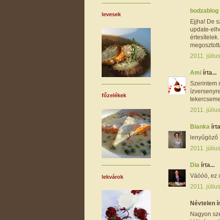
bodzablog
levesek
Ejjha! De s
update-elhe
értesítelek
megosztotta
2011. júliu
Ami
írta...
Szerintem 
ízversenyr
főzelékek
tekercsemet
2011. júliu
Bianka
írta
lenyűgöző
2011. júliu
Dia
írta...
Váóóó, ez 
lekvárok
2011. júliu
Névtelen ír
Nagyon szé