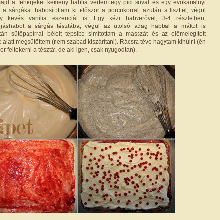
 majd a fehérjéket kemény habbá vertem egy pici sóval és egy evőkanálnyi
n a sárgákat habosítottam ki először a porcukorral, azután a liszttel, végül
y kevés vanília eszenciát is. Egy kézi habverővel, 3-4 részletben,
tojáshabot a sárgás tésztába, végül az utolsó adag habbal a mákot is
tán sütőpapírral bélelt tepsibe simítottam a masszát és az előmelegített
 alatt megsütöttem (nem szabad kiszárítani). Rácsra téve hagytam kihűlni (én
r feltekerni a tésztát, de aki igen, csak nyugodtan).