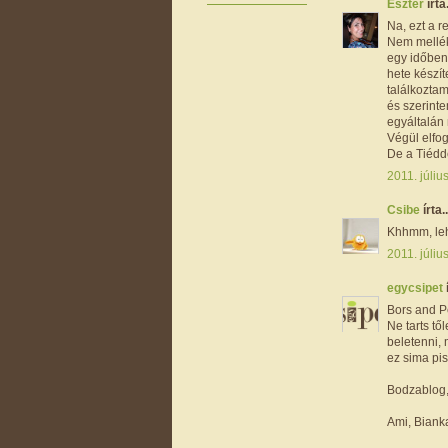
Eszter
írta.
Na, ezt a r
Nem mellék
egy időben 
hete készít
találkoztam
és szerinte
egyáltalán 
Végül elfog
De a Tiéddel
2011. júliu
Csibe
írta..
Khhmm, lehe
2011. júliu
egycsipet
Bors and Pe
Ne tarts tő
beletenni, 
ez sima pis
Bodzablog, 
Ami, Bianka