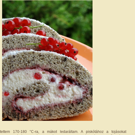
ítettem 170-180 °C-ra, a mákot ledaráltam. A piskótához a tojásokat