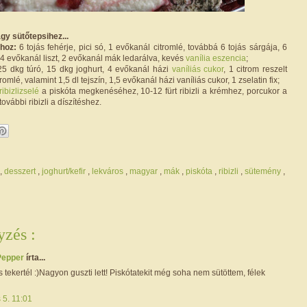
y sütőtepsihez...
hoz:
6 tojás fehérje, pici só, 1 evőkanál citromlé, továbbá 6 tojás sárgája, 6
4 evőkanál liszt, 2 evőkanál mák ledarálva, kevés
vanília eszencia
;
5 dkg túró, 15 dkg joghurt, 4 evőkanál házi
vaníliás cukor
, 1 citrom reszelt
romlé, valamint 1,5 dl tejszín, 1,5 evőkanál házi vaníliás cukor, 1 zselatin fix;
ribizlizselé
a piskóta megkenéséhez, 10-12 fürt ribizli a krémhez, porcukor a
ovábbi ribizli a díszítéshez.
,
desszert
,
joghurt/kefir
,
lekváros
,
magyar
,
mák
,
piskóta
,
ribizli
,
sütemény
,
zés :
Pepper
írta...
s tekertél :)Nagyon guszti lett! Piskótatekit még soha nem sütöttem, félek
s 5. 11:01