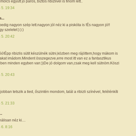
lcs együtt jó páros, biztos ribizlivel is finom lett..
s 5. 19:34
a...
edig nagyon szép lett.nagyon jól néz ki a piskóta is !És nagyon jó!!
y szeletet:):):)
s 5. 20:42
!Épp ribizlis sütit készülnék sütni,közben meg rájöttem,hogy mákom is
akat imádom.Mindent összegezve,erre most itt van ez a fantasztikus
iben minden egyben van:))De jó dolgom van,csak meg kell sütnöm.Köszi
s 5. 20:43
obban tetszik a tied, őszintén mondom, talál a ribizli színével, felélénkíti
s 5. 21:33
..
lisan néz ki....
s 6. 8:16