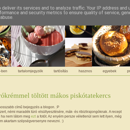
deliver its services and to analyze traffic. Your IP address and
formance and security metrics to ensure quality of service, ge
 abuse.
C-ben
tartalomjegyzék
tartósítás
hasznos
egyebek
pr
úrókrémmel töltött mákos piskótatekercs
hosszabb című bejegyzés a blogon. :P
rt, némi maradék túró elsüllyesztésére, mák- és ribizlirajongóknak. A recept
re, ha nem látom meg
ezt
a fotót. Az enyém persze véletlenül sem lett ilyen, még
m akartam szépségversenyre nevezni. :)