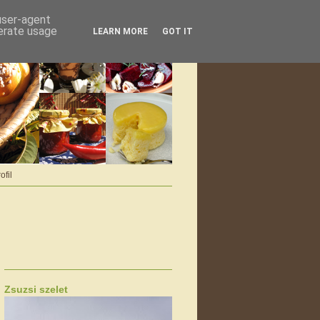
 user-agent
nerate usage
LEARN MORE
GOT IT
ofil
Zsuzsi szelet