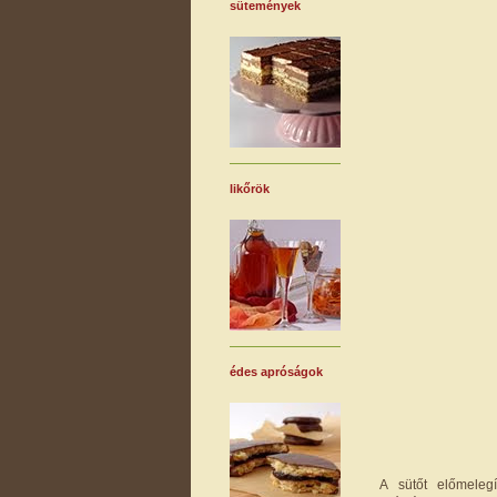
sütemények
likőrök
édes apróságok
A sütőt előmeleg