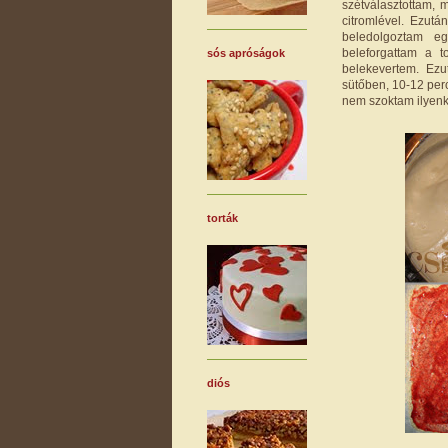
szétválasztottam,
citromlével. Ezutá
beledolgoztam eg
beleforgattam a 
sós apróságok
belekevertem. Ezu
sütőben, 10-12 perc
nem szoktam ilyenko
torták
diós