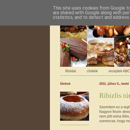
This site uses cookies from Google to 
are shared with Google along with per
statistics, and to detect and address
főoldal
címkék
receptek AB
fánkok
2011. július 5., kedd
Ribizlis t
Szerintem ez a leg
Nagyon finom dessze
nem jött volna lét
szerencse, hogy ne