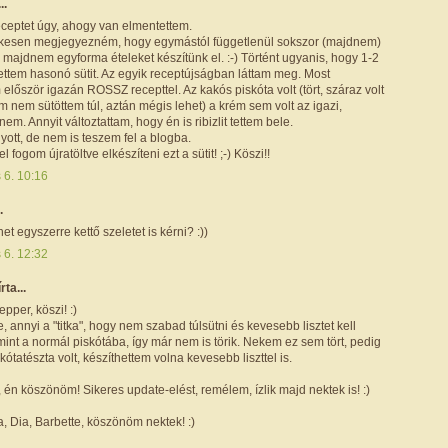
..
eceptet úgy, ahogy van elmentettem.
esen megjegyezném, hogy egymástól függetlenül sokszor (majdnem)
majdnem egyforma ételeket készítünk el. :-) Történt ugyanis, hogy 1-2
ettem hasonó sütit. Az egyik receptújságban láttam meg. Most
 először igazán ROSSZ recepttel. Az kakós piskóta volt (tört, száraz volt
m nem sütöttem túl, aztán mégis lehet) a krém sem volt az igazi,
nem. Annyit változtattam, hogy én is ribizlit tettem bele.
yott, de nem is teszem fel a blogba.
 fogom újratöltve elkészíteni ezt a sütit! ;-) Köszi!!
s 6. 10:16
.
t egyszerre kettő szeletet is kérni? :))
s 6. 12:32
írta...
pper, köszi! :)
le, annyi a "titka", hogy nem szabad túlsütni és kevesebb lisztet kell
mint a normál piskótába, így már nem is törik. Nekem ez sem tört, pedig
kótatészta volt, készíthettem volna kevesebb liszttel is.
én köszönöm! Sikeres update-elést, remélem, ízlik majd nektek is! :)
, Dia, Barbette, köszönöm nektek! :)