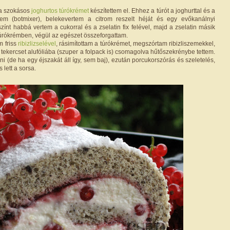
 a szokásos
joghurtos túrókrémet
készítettem el. Ehhez a túrót a joghurttal és a
ttem (botmixer), belekevertem a citrom reszelt héját és egy evőkanálnyi
ejszínt habbá vertem a cukorral és a zselatin fix felével, majd a zselatin másik
túrókrémben, végül az egészet összeforgattam.
m friss
ribizlizselével
, rásimítottam a túrókrémet, megszórtam ribizliszemekkel,
A tekercset alufóliába (szuper a folpack is) csomagolva hűtőszekrénybe tettem.
nni (de ha egy éjszakát áll így, sem baj), ezután porcukorszórás és szeletelés,
 lett a sorsa.