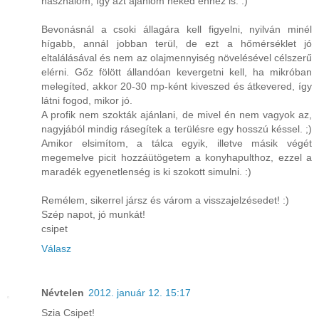
használom, így azt ajánlom neked ehhez is. :)
Bevonásnál a csoki állagára kell figyelni, nyilván minél
hígabb, annál jobban terül, de ezt a hőmérséklet jó
eltalálásával és nem az olajmennyiség növelésével célszerű
elérni. Gőz fölött állandóan kevergetni kell, ha mikróban
melegíted, akkor 20-30 mp-ként kiveszed és átkevered, így
látni fogod, mikor jó.
A profik nem szokták ajánlani, de mivel én nem vagyok az,
nagyjából mindig rásegítek a terülésre egy hosszú késsel. ;)
Amikor elsimítom, a tálca egyik, illetve másik végét
megemelve picit hozzáütögetem a konyhapulthoz, ezzel a
maradék egyenetlenség is ki szokott simulni. :)
Remélem, sikerrel jársz és várom a visszajelzésedet! :)
Szép napot, jó munkát!
csipet
Válasz
Névtelen
2012. január 12. 15:17
Szia Csipet!