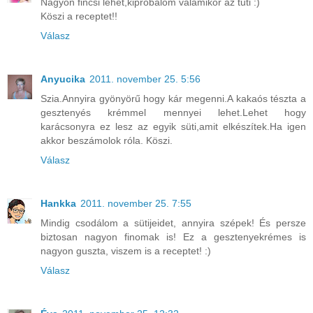
Nagyon fincsi lehet,kipróbálom valamikor az tuti :)
Köszi a receptet!!
Válasz
Anyucika
2011. november 25. 5:56
Szia.Annyira gyönyörű hogy kár megenni.A kakaós tészta a
gesztenyés krémmel mennyei lehet.Lehet hogy
karácsonyra ez lesz az egyik süti,amit elkészítek.Ha igen
akkor beszámolok róla. Köszi.
Válasz
Hankka
2011. november 25. 7:55
Mindig csodálom a sütijeidet, annyira szépek! És persze
biztosan nagyon finomak is! Ez a gesztenyekrémes is
nagyon guszta, viszem is a receptet! :)
Válasz