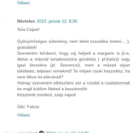
Válasz
Névtelen
2012. január 12. 8:35
Szia Csipet!
Gyönyörűséges sütemény, nem lehet szavakba önteni....:),
gratulálok!
Szeretném kérdezni, hogy vaj helyett a margarin is jó-e,
illetve a máznál tortabevonóra gondolsz ( pl.Katics) vagy
igazi étcsokira (pl. Szerencsi), mert a mázad olyan
tökéletes, teljesen remekmű! Te milyen csoki használsz, ha
nem titkos és elárulnád?
Holnap szeretném elkészíteni ezt a csodát a családomnak
és majd küldöm Neked a beszámolót.
Köszönök mindent, szép napot!
Üdv: Falcsy
Válasz