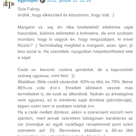
egycsipet
2012. január 12. 12:39
Szia Falcsy,
örülök, hogy elkészíted és köszönöm, hogy írtál. :)
Margarin vs. vaj: én ritka kivételektől eltekintve vajat
használok, különös tekintettel a krémekre, de erre szoktam
mondani, hogy ki vagyok én, hogy megszabjam, ki mivel
főzzön? :) Technikailag megfelel a margarin, azaz: igen, jó
lesz azzal is. Ha szeretitek, nyugodtan helyettesítheted vele
a vajat.
Csoki vs. bevonó: csokira gondolok, de a kapcsolódó
szöveg ugyanaz, mint fent. :))
Általában 3féle csokit vásárolok: 60%-os tibit, és 70%, illetve
86%-os cote d'or-t. Emellett időnként veszek más
termékeket is, de ezek az állandóak. Nyilván az árkategória
nem ugyanaz, ez is mindenki saját döntése (pénztárcája),
éppen ezért nem is szoktam márkát írni.
Ha a csoki mellett döntesz, akkor a szerecsent viszont nem
ajánlom, mert annak szerintem túlságosan karakteres az
íze (mondjuk az egyik csokifagyi receptemnél pont ezért
szeretem azt :D). Bevonásra általában a 60-as tibit