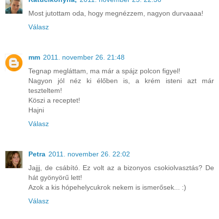
Most jutottam oda, hogy megnézzem, nagyon durvaaaa!
Válasz
mm
2011. november 26. 21:48
Tegnap megláttam, ma már a spájz polcon figyel!
Nagyon jól néz ki élőben is, a krém isteni azt már
teszteltem!
Köszi a receptet!
Hajni
Válasz
Petra
2011. november 26. 22:02
Jajjj, de csábító. Ez volt az a bizonyos csokiolvasztás? De
hát gyönyörű lett!
Azok a kis hópehelycukrok nekem is ismerősek... :)
Válasz