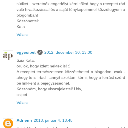
sütiket...szeretnék engedélyt kérni tőled hogy a receptet rád
való hivatkozással és a saját fényképeimmel közzétegyem a
blogomban!
Köszönettel:
Kata
Válasz
egycsipet
2012. december 30. 13:00
Szia Kata,
örülök, hogy ízlett nektek is! :)
A receptet természetesen közzéteheted a blogodon, csak -
ahogy te is írtad - annyit szoktam kérni, hogy a forrást szúrd
be linkként a bejegyzésednél.
Köszönöm, hogy visszajeleztél! Üdv,
csipet
Válasz
Adrienn
2013. január 4. 13:48