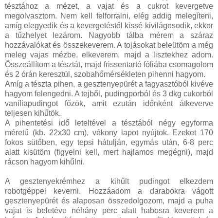
tésztához a mézet, a vajat és a cukrot kevergetve
megolvasztom. Nem kell felforralni, elég addig melegíteni,
amíg elegyedik és a kevergetéstől kissé kivilágosodik, ekkor
a tűzhelyet lezárom. Nagyobb tálba mérem a száraz
hozzávalókat és összekeverem. A tojásokat beleütöm a még
meleg vajas mézbe, elkeverem, majd a lisztekhez adom.
Összeállítom a tésztát, majd frissentartó fóliába csomagolom
és 2 órán keresztül, szobahőmérsékleten pihenni hagyom.
Amíg a tészta pihen, a gesztenyepürét a fagyasztóból kivéve
hagyom felengedni. A tejből, pudingporból és 3 dkg cukorból
vaníliapudingot főzök, amit ezután időnként átkeverve
teljesen kihűtök.
A pihentetési idő leteltével a tésztából négy egyforma
méretű (kb. 22x30 cm), vékony lapot nyújtok. Ezeket 170
fokos sütőben, egy tepsi hátulján, egymás után, 6-8 perc
alatt kisütöm (figyelni kell, mert hajlamos megégni), majd
rácson hagyom kihűlni.
A gesztenyekrémhez a kihűlt pudingot elkezdem
robotgéppel keverni. Hozzáadom a darabokra vágott
gesztenyepürét és alaposan összedolgozom, majd a puha
vajat is beletéve néhány perc alatt habosra keverem a