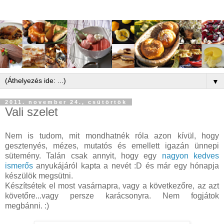
▼
2011. november 24., csütörtök
Vali szelet
Nem is tudom, mit mondhatnék róla azon kívül, hogy
gesztenyés, mézes, mutatós és emellett igazán ünnepi
sütemény. Talán csak annyit, hogy egy
nagyon kedves
ismerős
anyukájáról kapta a nevét :D és már egy hónapja
készülök megsütni.
Készítsétek el most vasárnapra, vagy a következőre, az azt
követőre...vagy persze karácsonyra. Nem fogjátok
megbánni. :)