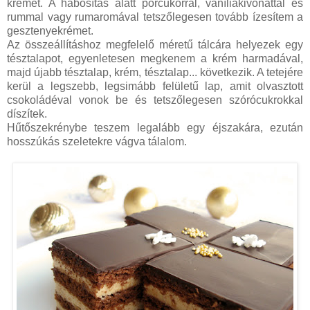
krémet. A habosítás alatt porcukorral, vaníliakivonattal és
rummal vagy rumaromával tetszőlegesen tovább ízesítem a
gesztenyekrémet.
Az összeállításhoz megfelelő méretű tálcára helyezek egy
tésztalapot, egyenletesen megkenem a krém harmadával,
majd újabb tésztalap, krém, tésztalap... következik. A tetejére
kerül a legszebb, legsimább felületű lap, amit olvasztott
csokoládéval vonok be és tetszőlegesen szórócukrokkal
díszítek.
Hűtőszekrénybe teszem legalább egy éjszakára, ezután
hosszúkás szeletekre vágva tálalom.