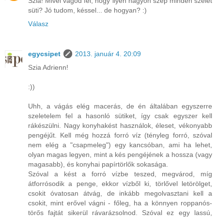
Szia! Mivel vágod fel, hogy ilyen nagyon szép minden szelet
süti? Jó tudom, késsel... de hogyan? :)
Válasz
egycsipet
2013. január 4. 20:09
Szia Adrienn!
:))
Uhh, a vágás elég macerás, de én általában egyszerre
szeletelem fel a hasonló sütiket, így csak egyszer kell
rákészülni. Nagy konyhakést használok, éleset, vékonyabb
pengéjűt. Kell még hozzá forró víz (tényleg forró, szóval
nem elég a "csapmeleg") egy kancsóban, ami ha lehet,
olyan magas legyen, mint a kés pengéjének a hossza (vagy
magasabb), és konyhai papírtörlők sokasága.
Szóval a kést a forró vízbe teszed, megvárod, míg
átforrósodik a penge, ekkor vízből ki, törlővel letörölget,
csokit óvatosan átvág, de inkább megolvasztani kell a
csokit, mint erővel vágni - főleg, ha a könnyen roppanós-
törős fajtát sikerül rávarázsolnod. Szóval ez egy lassú,