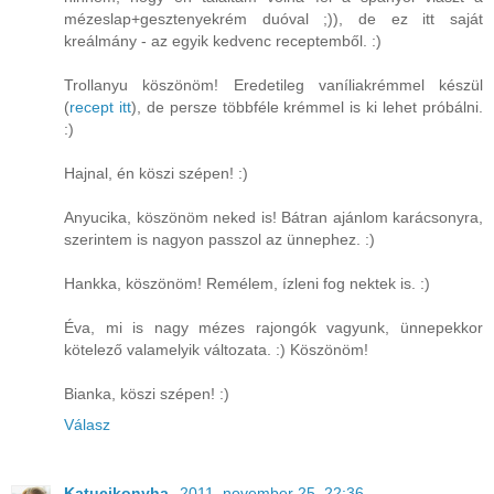
mézeslap+gesztenyekrém duóval ;)), de ez itt saját
kreálmány - az egyik kedvenc receptemből. :)
Trollanyu köszönöm! Eredetileg vaníliakrémmel készül
(
recept itt
), de persze többféle krémmel is ki lehet próbálni.
:)
Hajnal, én köszi szépen! :)
Anyucika, köszönöm neked is! Bátran ajánlom karácsonyra,
szerintem is nagyon passzol az ünnephez. :)
Hankka, köszönöm! Remélem, ízleni fog nektek is. :)
Éva, mi is nagy mézes rajongók vagyunk, ünnepekkor
kötelező valamelyik változata. :) Köszönöm!
Bianka, köszi szépen! :)
Válasz
Katucikonyha,
2011. november 25. 22:36