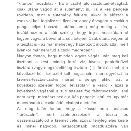
"kitartós" mozdulat - ha a csokit átolvasztottad-átvágtad,
csak utána vágod át a süteményt is. Ha a kés pengéje
rövidebb, mint a sütemény felülete, akkor is először a
csokival kell foglalkozni: ilyenkor ahogy átvágom a csokit a
penge teljes hosszán, utána amíg még meleg a kés,
továbbhúzom a süti széléig, hogy teljes hosszában el
legyen vágva a bevonat a süti tetején. Csak utána vágom át
a tésztát is - az már mehet egy határozott mozdulattal, mert
ilyenkor már nem tud a csoki megrepedni.
Nagyon fontos, hogy minden egyes vágás után meg kell
tisztítani a kést: mindig forró víz, kivesz, papírtörlővel
tisztára (vagy megközelítőleg tisztára :) ) töröl és mehet a
következő kör. Ezt azért kell megcsinálni, mert egyrészt ha
krémes-tésztás-csokis marad a penge, akkor azt a
következő szeleten fogod "letisztítani" a késről - azaz a
következő vágásnál a süti tetejére fog feltornyozódni, ami
nem szép, másrészt pedig a kés pengéje lehűl és úgy már
macerásabb a csokoládét elvágni a tetején.
Az még talán fontos, hogy a késsel nem tanácsos
"fűrészelni", mert szétmorzsolódik a tészta és
összemaszatolod a krémet vele, szóval tényleg éles késre
és minél nagyobb, határozottabb mozdulatokra van