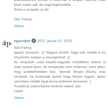
kicsit mattá vált, de majd legközelebb........
Köszi a receptet, jó éjt!
Üdv: Falcsy
Válasz
egycsipet
2012. január 15. 10:52
Szia Falcsy,
igazán szívesen. :)) Nagyon örülök, hogy ízlik nektek is és
köszönöm szépen a visszajelzést! :))
Az olvasztott csoki kisebb-nagyobb mértékben nekem is
matt szokott lenni, de temperálni nem érdemes, mert akkor
meg szeletelhetetlen lesz. Vannak fényes (főzős) máz
receptek, ha fontosnak tartod, hogy fényes legyen, akkor
szerintem inkább olyat lenne érdemes keresned. :)
További jó sütést-főzést kívánok neked, üdv,
csipet
Válasz