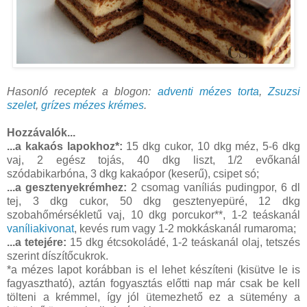
Hasonló receptek a blogon:
adventi mézes torta
,
Zsuzsi
szelet
,
grízes mézes krémes
.
Hozzávalók...
...a kakaós lapokhoz*:
15 dkg cukor, 10 dkg méz, 5-6 dkg
vaj, 2 egész tojás, 40 dkg liszt, 1/2 evőkanál
szódabikarbóna, 3 dkg kakaópor (keserű), csipet só;
...a gesztenyekrémhez:
2 csomag vaníliás pudingpor, 6 dl
tej, 3 dkg cukor, 50 dkg gesztenyepüré, 12 dkg
szobahőmérsékletű vaj, 10 dkg porcukor**, 1-2 teáskanál
vaníliakivonat
, kevés rum vagy 1-2 mokkáskanál rumaroma;
...a tetejére:
15 dkg étcsokoládé, 1-2 teáskanál olaj, tetszés
szerint díszítőcukrok.
*a mézes lapot korábban is el lehet készíteni (kisütve le is
fagyasztható), aztán fogyasztás előtti nap már csak be kell
tölteni a krémmel, így jól ütemezhető ez a sütemény a