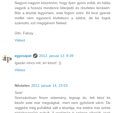
Nagyon-nagyon köszönöm, hogy ilyen gyors voltál, és hálás
vagyok a hosszú mindenre kiterjedő és részletes leírásért.
Már a tésztát legyúrtam, este fogom sütni. Kit kicsi gyerek
mellet nem egyszerű kivitelezni a sütést, de be fogok
számolni, ezt megígérem Neked.
Üdv: Falcsy
Válasz
egycsipet
2012. január 13. 8:39
Igazán nincs mit, én köszi! :))
Válasz
Névtelen
2012. január 14. 23:53
Szia!
Szenzációsan finom sütemény, tegnap du. lett kész és
későn este már megvágtuk, mert nem győztünk várni. De
reggelre még puhábbá vált a tésztája, ma estére már szinte
piskótaszerűre puhult. A csokimáz is szépen sikerült, csak