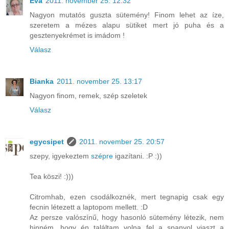
Éva
2011. november 25. 12:32
Nagyon mutatós guszta sütemény! Finom lehet az íze,
szeretem a mézes alapu sütiket mert jó puha és a
gesztenyekrémet is imádom !
Válasz
Bianka
2011. november 25. 13:17
Nagyon finom, remek, szép szeletek
Válasz
egycsipet
2011. november 25. 20:57
szepy, igyekeztem
szépre
igazítani. :P :))
Tea köszi! :)))
Citromhab, ezen csodálkoznék, mert tegnapig csak egy
fecnin létezett a laptopom mellett. :D
Az persze valószínű, hogy hasonló sütemény létezik, nem
hinném, hogy én találtam volna fel a spanyol viaszt a