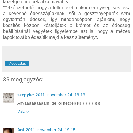
közelgő ünnepek alkalmával is;
**elképzelhető, hogy a feltüntetett cukormennyiség sok lesz
a kevésbé édesszájúaknak, sőt a gesztenyepürék sem
egyformán édesek, így mindenképpen ajánlom, hogy
készítés közben kóstoljátok a krémet és az édesség
beállításánál vegyétek figyelembe azt is, hogy a mézes
lapok tovább édesítik majd a kész süteményt.
Megosztás
36 megjegyzés:
szepyke
2011. november 24. 19:13
Anyááááááááám, de jól néz(el) ki!:))))))))))))
Válasz
Ani
2011. november 24. 19:15