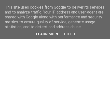
This site uses cookies from Google to deliver its services
and to analyze traffic. Your IP address and user-agent are
shared with Google along with performance and security
metrics to ensure quality of service, generate usage
statistics, and to detect and address abuse.
LEARN MORE
GOT IT