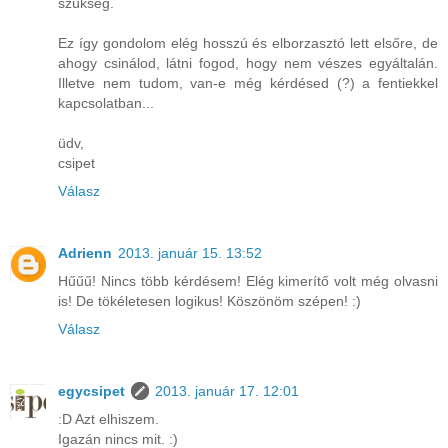
szükség.
Ez így gondolom elég hosszú és elborzasztó lett elsőre, de
ahogy csinálod, látni fogod, hogy nem vészes egyáltalán.
Illetve nem tudom, van-e még kérdésed (?) a fentiekkel
kapcsolatban...
üdv,
csipet
Válasz
Adrienn
2013. január 15. 13:52
Hűűű! Nincs több kérdésem! Elég kimerítő volt még olvasni
is! De tökéletesen logikus! Köszönöm szépen! :)
Válasz
egycsipet
2013. január 17. 12:01
:D Azt elhiszem.
Igazán nincs mit. :)