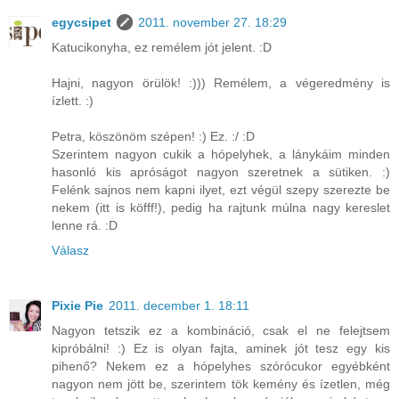
egycsipet
2011. november 27. 18:29
Katucikonyha, ez remélem jót jelent. :D
Hajni, nagyon örülök! :))) Remélem, a végeredmény is
ízlett. :)
Petra, köszönöm szépen! :) Ez. :/ :D
Szerintem nagyon cukik a hópelyhek, a lánykáim minden
hasonló kis apróságot nagyon szeretnek a sütiken. :)
Felénk sajnos nem kapni ilyet, ezt végül szepy szerezte be
nekem (itt is köfff!), pedig ha rajtunk múlna nagy kereslet
lenne rá. :D
Válasz
Pixie Pie
2011. december 1. 18:11
Nagyon tetszik ez a kombináció, csak el ne felejtsem
kipróbálni! :) Ez is olyan fajta, aminek jót tesz egy kis
pihenő? Nekem ez a hópelyhes szórócukor egyébként
nagyon nem jött be, szerintem tök kemény és ízetlen, még