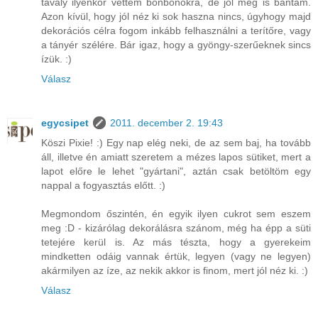
tavaly ilyenkor vettem bonbonokra, de jól meg is bántam.
Azon kívül, hogy jól néz ki sok haszna nincs, úgyhogy majd
dekorációs célra fogom inkább felhasználni a terítőre, vagy
a tányér szélére. Bár igaz, hogy a gyöngy-szerűeknek sincs
ízük. :)
Válasz
egycsipet
2011. december 2. 19:43
Köszi Pixie! :) Egy nap elég neki, de az sem baj, ha tovább
áll, illetve én amiatt szeretem a mézes lapos sütiket, mert a
lapot előre le lehet "gyártani", aztán csak betöltöm egy
nappal a fogyasztás előtt. :)
Megmondom őszintén, én egyik ilyen cukrot sem eszem
meg :D - kizárólag dekorálásra szánom, még ha épp a süti
tetejére kerül is. Az más tészta, hogy a gyerekeim
mindketten odáig vannak értük, legyen (vagy ne legyen)
akármilyen az íze, az nekik akkor is finom, mert jól néz ki. :)
Válasz