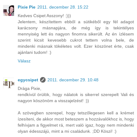
Pixie Pie
2011. december 28. 15:22
Kedves Csipet Asszony! :)))
Jelentem, készítettem ebből a sütikéből egy fél adagot
karácsony másnapjára, de még így is tekintélyes
mennyiség lett és nagyon finomra sikerült. Az én ízlésem
szerint kicsit kevesebb cukrot tettem volna bele, de
mindenki másnak tökéletes volt. Ezer köszönet érte, csak
ajánlani tudom! :)
Válasz
egycsipet
2011. december 29. 10:48
Drága Pixie,
rendkívül örülök, hogy nálatok is sikerrel szerepelt Vali és
nagyon köszönöm a visszajelzést! :))
A szövegben szerepel, hogy tetszőlegesen kell a krémet
ízesíteni, de akkor most beteszem a hozzávalókhoz is, hogy
felhívjam a figyelmet rá, mert való igaz, hogy nem mindenki
olyan édesszájú, mint a mi családunk. ;DD Köszi! :)