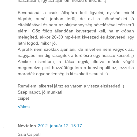
használom, így azt ajánlom neked ehhez is. :)
Bevonásnál a csoki állagára kell figyelni, nyilván minél
hígabb, annál jobban terül, de ezt a hőmérséklet jó
eltalálásával és nem az olajmennyiség növelésével célszerű
elérni. Gőz fölött állandóan kevergetni kell, ha mikróban
melegíted, akkor 20-30 mp-ként kiveszed és átkevered, így
látni fogod, mikor jó.
A profik nem szokták ajánlani, de mivel én nem vagyok az,
nagyjából mindig rásegítek a terülésre egy hosszú késsel. ;)
Amikor elsimítom, a tálca egyik, illetve másik végét
megemelve picit hozzáütögetem a konyhapulthoz, ezzel a
maradék egyenetlenség is ki szokott simulni. :)
Remélem, sikerrel jársz és várom a visszajelzésedet! :)
Szép napot, jó munkát!
csipet
Válasz
Névtelen
2012. január 12. 15:17
Szia Csipet!