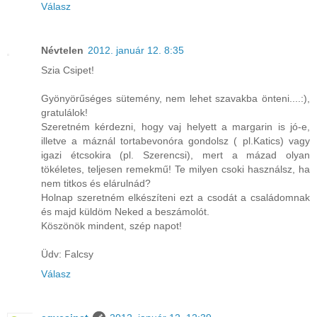
Válasz
Névtelen
2012. január 12. 8:35
Szia Csipet!
Gyönyörűséges sütemény, nem lehet szavakba önteni....:),
gratulálok!
Szeretném kérdezni, hogy vaj helyett a margarin is jó-e,
illetve a máznál tortabevonóra gondolsz ( pl.Katics) vagy
igazi étcsokira (pl. Szerencsi), mert a mázad olyan
tökéletes, teljesen remekmű! Te milyen csoki használsz, ha
nem titkos és elárulnád?
Holnap szeretném elkészíteni ezt a csodát a családomnak
és majd küldöm Neked a beszámolót.
Köszönök mindent, szép napot!
Üdv: Falcsy
Válasz