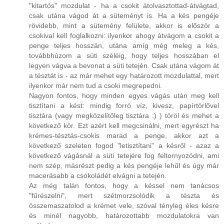
"kitartós" mozdulat - ha a csokit átolvasztottad-átvágtad,
csak utána vágod át a süteményt is. Ha a kés pengéje
rövidebb, mint a sütemény felülete, akkor is először a
csokival kell foglalkozni: ilyenkor ahogy átvágom a csokit a
penge teljes hosszán, utána amíg még meleg a kés,
továbbhúzom a süti széléig, hogy teljes hosszában el
legyen vágva a bevonat a süti tetején. Csak utána vágom át
a tésztát is - az már mehet egy határozott mozdulattal, mert
ilyenkor már nem tud a csoki megrepedni.
Nagyon fontos, hogy minden egyes vágás után meg kell
tisztítani a kést: mindig forró víz, kivesz, papírtörlővel
tisztára (vagy megközelítőleg tisztára :) ) töröl és mehet a
következő kör. Ezt azért kell megcsinálni, mert egyrészt ha
krémes-tésztás-csokis marad a penge, akkor azt a
következő szeleten fogod "letisztítani" a késről - azaz a
következő vágásnál a süti tetejére fog feltornyozódni, ami
nem szép, másrészt pedig a kés pengéje lehűl és úgy már
macerásabb a csokoládét elvágni a tetején.
Az még talán fontos, hogy a késsel nem tanácsos
"fűrészelni", mert szétmorzsolódik a tészta és
összemaszatolod a krémet vele, szóval tényleg éles késre
és minél nagyobb, határozottabb mozdulatokra van