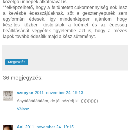
közelgő ünnepek alkalmával is;
**elképzelhető, hogy a feltüntetett cukormennyiség sok lesz
a kevésbé édesszájúaknak, sőt a gesztenyepürék sem
egyformán édesek, így mindenképpen ajánlom, hogy
készítés közben kóstoljátok a krémet és az édesség
beállításánál vegyétek figyelembe azt is, hogy a mézes
lapok tovább édesítik majd a kész süteményt.
Megosztás
36 megjegyzés:
szepyke
2011. november 24. 19:13
Anyááááááááám, de jól néz(el) ki!:))))))))))))
Válasz
Ani
2011. november 24. 19:15