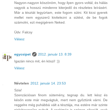
Nagyon-nagyon köszönöm, hogy ilyen gyors voltál, és hálás
vagyok a hosszú mindenre kiterjedő és részletes leírásért.
Már a tésztát legyúrtam, este fogom sütni. Kit kicsi gyerek
mellet nem egyszerű kivitelezni a sütést, de be fogok
számolni, ezt megígérem Neked.
Üdv: Falcsy
Válasz
egycsipet
2012. január 13. 8:39
Igazán nincs mit, én köszi! :))
Válasz
Névtelen
2012. január 14. 23:53
Szia!
Szenzációsan finom sütemény, tegnap du. lett kész és
későn este már megvágtuk, mert nem győztünk várni. De
reggelre még puhábbá vált a tésztája, ma estére már szinte
piskótaszerűre puhult. A csokimáz is szépen sikerült, csak