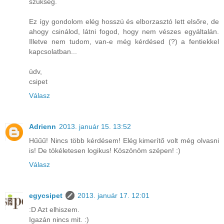
szükség.
Ez így gondolom elég hosszú és elborzasztó lett elsőre, de
ahogy csinálod, látni fogod, hogy nem vészes egyáltalán.
Illetve nem tudom, van-e még kérdésed (?) a fentiekkel
kapcsolatban...
üdv,
csipet
Válasz
Adrienn
2013. január 15. 13:52
Hűűű! Nincs több kérdésem! Elég kimerítő volt még olvasni
is! De tökéletesen logikus! Köszönöm szépen! :)
Válasz
egycsipet
2013. január 17. 12:01
:D Azt elhiszem.
Igazán nincs mit. :)