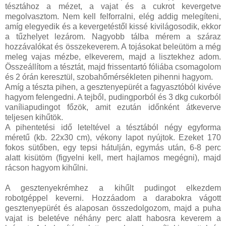
tésztához a mézet, a vajat és a cukrot kevergetve
megolvasztom. Nem kell felforralni, elég addig melegíteni,
amíg elegyedik és a kevergetéstől kissé kivilágosodik, ekkor
a tűzhelyet lezárom. Nagyobb tálba mérem a száraz
hozzávalókat és összekeverem. A tojásokat beleütöm a még
meleg vajas mézbe, elkeverem, majd a lisztekhez adom.
Összeállítom a tésztát, majd frissentartó fóliába csomagolom
és 2 órán keresztül, szobahőmérsékleten pihenni hagyom.
Amíg a tészta pihen, a gesztenyepürét a fagyasztóból kivéve
hagyom felengedni. A tejből, pudingporból és 3 dkg cukorból
vaníliapudingot főzök, amit ezután időnként átkeverve
teljesen kihűtök.
A pihentetési idő leteltével a tésztából négy egyforma
méretű (kb. 22x30 cm), vékony lapot nyújtok. Ezeket 170
fokos sütőben, egy tepsi hátulján, egymás után, 6-8 perc
alatt kisütöm (figyelni kell, mert hajlamos megégni), majd
rácson hagyom kihűlni.
A gesztenyekrémhez a kihűlt pudingot elkezdem
robotgéppel keverni. Hozzáadom a darabokra vágott
gesztenyepürét és alaposan összedolgozom, majd a puha
vajat is beletéve néhány perc alatt habosra keverem a