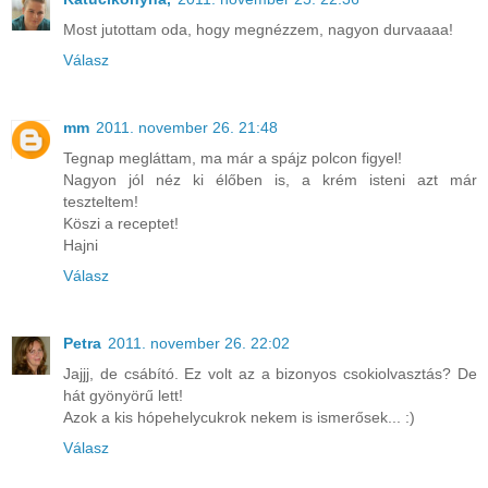
Most jutottam oda, hogy megnézzem, nagyon durvaaaa!
Válasz
mm
2011. november 26. 21:48
Tegnap megláttam, ma már a spájz polcon figyel!
Nagyon jól néz ki élőben is, a krém isteni azt már
teszteltem!
Köszi a receptet!
Hajni
Válasz
Petra
2011. november 26. 22:02
Jajjj, de csábító. Ez volt az a bizonyos csokiolvasztás? De
hát gyönyörű lett!
Azok a kis hópehelycukrok nekem is ismerősek... :)
Válasz