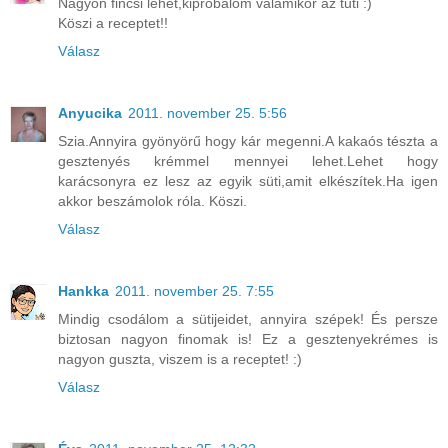
Nagyon fincsi lehet,kipróbálom valamikor az tuti :)
Köszi a receptet!!
Válasz
Anyucika
2011. november 25. 5:56
Szia.Annyira gyönyörű hogy kár megenni.A kakaós tészta a
gesztenyés krémmel mennyei lehet.Lehet hogy
karácsonyra ez lesz az egyik süti,amit elkészítek.Ha igen
akkor beszámolok róla. Köszi.
Válasz
Hankka
2011. november 25. 7:55
Mindig csodálom a sütijeidet, annyira szépek! És persze
biztosan nagyon finomak is! Ez a gesztenyekrémes is
nagyon guszta, viszem is a receptet! :)
Válasz