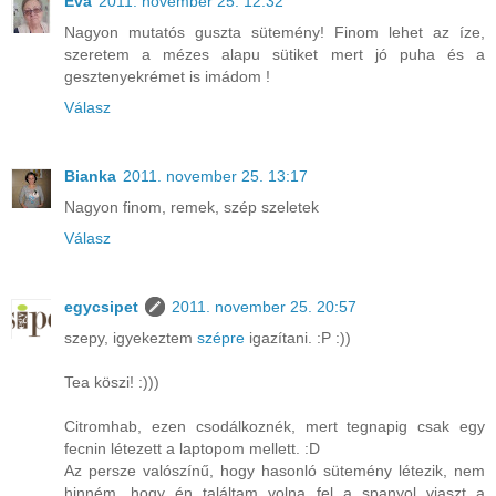
Éva
2011. november 25. 12:32
Nagyon mutatós guszta sütemény! Finom lehet az íze,
szeretem a mézes alapu sütiket mert jó puha és a
gesztenyekrémet is imádom !
Válasz
Bianka
2011. november 25. 13:17
Nagyon finom, remek, szép szeletek
Válasz
egycsipet
2011. november 25. 20:57
szepy, igyekeztem
szépre
igazítani. :P :))
Tea köszi! :)))
Citromhab, ezen csodálkoznék, mert tegnapig csak egy
fecnin létezett a laptopom mellett. :D
Az persze valószínű, hogy hasonló sütemény létezik, nem
hinném, hogy én találtam volna fel a spanyol viaszt a