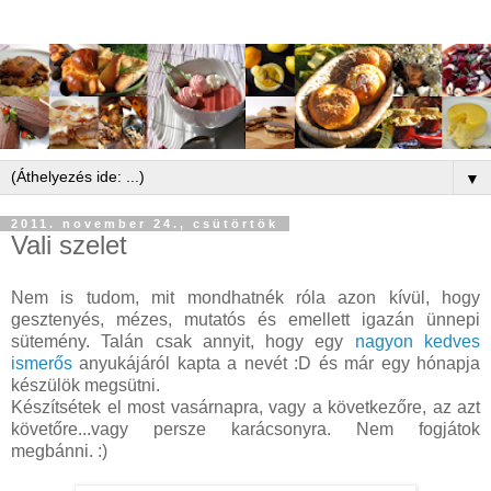
▼
2011. november 24., csütörtök
Vali szelet
Nem is tudom, mit mondhatnék róla azon kívül, hogy
gesztenyés, mézes, mutatós és emellett igazán ünnepi
sütemény. Talán csak annyit, hogy egy
nagyon kedves
ismerős
anyukájáról kapta a nevét :D és már egy hónapja
készülök megsütni.
Készítsétek el most vasárnapra, vagy a következőre, az azt
követőre...vagy persze karácsonyra. Nem fogjátok
megbánni. :)