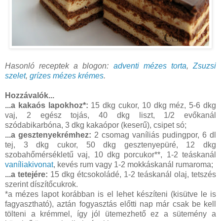
Hasonló receptek a blogon:
adventi mézes torta
,
Zsuzsi
szelet
,
grízes mézes krémes
.
Hozzávalók...
...a kakaós lapokhoz*:
15 dkg cukor, 10 dkg méz, 5-6 dkg
vaj, 2 egész tojás, 40 dkg liszt, 1/2 evőkanál
szódabikarbóna, 3 dkg kakaópor (keserű), csipet só;
...a gesztenyekrémhez:
2 csomag vaníliás pudingpor, 6 dl
tej, 3 dkg cukor, 50 dkg gesztenyepüré, 12 dkg
szobahőmérsékletű vaj, 10 dkg porcukor**, 1-2 teáskanál
vaníliakivonat
, kevés rum vagy 1-2 mokkáskanál rumaroma;
...a tetejére:
15 dkg étcsokoládé, 1-2 teáskanál olaj, tetszés
szerint díszítőcukrok.
*a mézes lapot korábban is el lehet készíteni (kisütve le is
fagyasztható), aztán fogyasztás előtti nap már csak be kell
tölteni a krémmel, így jól ütemezhető ez a sütemény a