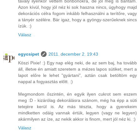
tavaly ilyenkor vettem bonbonokra, de jól meg is bántam.
Azon kívül, hogy jól néz ki sok haszna nincs, úgyhogy majd
dekorációs célra fogom inkább felhasználni a terítőre, vagy
a tányér szélére. Bár igaz, hogy a gyöngy-szerűeknek sincs
ízük. :)
Válasz
egycsipet
2011. december 2. 19:43
Köszi Pixie! :) Egy nap elég neki, de az sem baj, ha tovább
áll, illetve én amiatt szeretem a mézes lapos sütiket, mert a
lapot előre le lehet "gyártani", aztán csak betöltöm egy
nappal a fogyasztás előtt. :)
Megmondom őszintén, én egyik ilyen cukrot sem eszem
meg :D - kizárólag dekorálásra szánom, még ha épp a süti
tetejére kerül is. Az más tészta, hogy a gyerekeim
mindketten odáig vannak értük, legyen (vagy ne legyen)
akármilyen az íze, az nekik akkor is finom, mert jól néz ki. :)
Válasz