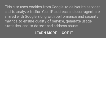
This site uses cookies from Google to deliver its services
and to analyze traffic. Your IP address and user-agent are
shared with Google along with performance and security
metrics to ensure quality of service, generate usage
statistics, and to detect and address abuse.
LEARN MORE
GOT IT