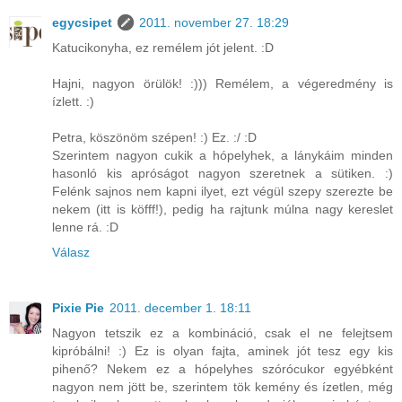
egycsipet
2011. november 27. 18:29
Katucikonyha, ez remélem jót jelent. :D
Hajni, nagyon örülök! :))) Remélem, a végeredmény is
ízlett. :)
Petra, köszönöm szépen! :) Ez. :/ :D
Szerintem nagyon cukik a hópelyhek, a lánykáim minden
hasonló kis apróságot nagyon szeretnek a sütiken. :)
Felénk sajnos nem kapni ilyet, ezt végül szepy szerezte be
nekem (itt is köfff!), pedig ha rajtunk múlna nagy kereslet
lenne rá. :D
Válasz
Pixie Pie
2011. december 1. 18:11
Nagyon tetszik ez a kombináció, csak el ne felejtsem
kipróbálni! :) Ez is olyan fajta, aminek jót tesz egy kis
pihenő? Nekem ez a hópelyhes szórócukor egyébként
nagyon nem jött be, szerintem tök kemény és ízetlen, még