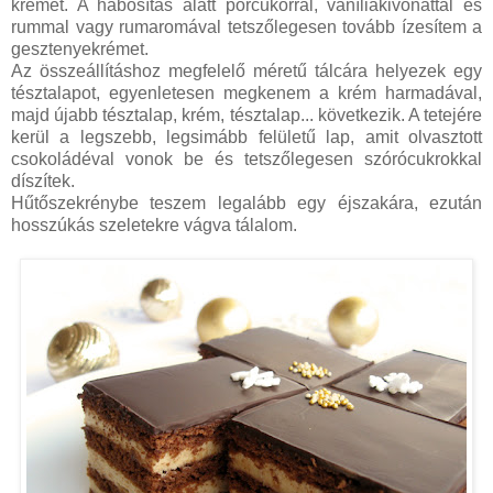
krémet. A habosítás alatt porcukorral, vaníliakivonattal és
rummal vagy rumaromával tetszőlegesen tovább ízesítem a
gesztenyekrémet.
Az összeállításhoz megfelelő méretű tálcára helyezek egy
tésztalapot, egyenletesen megkenem a krém harmadával,
majd újabb tésztalap, krém, tésztalap... következik. A tetejére
kerül a legszebb, legsimább felületű lap, amit olvasztott
csokoládéval vonok be és tetszőlegesen szórócukrokkal
díszítek.
Hűtőszekrénybe teszem legalább egy éjszakára, ezután
hosszúkás szeletekre vágva tálalom.