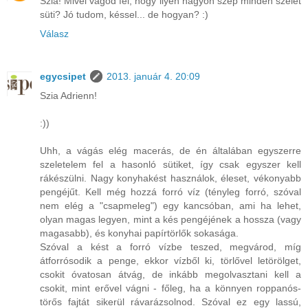
Szia! Mivel vágod fel, hogy ilyen nagyon szép minden szelet
süti? Jó tudom, késsel... de hogyan? :)
Válasz
egycsipet
2013. január 4. 20:09
Szia Adrienn!
:))
Uhh, a vágás elég macerás, de én általában egyszerre
szeletelem fel a hasonló sütiket, így csak egyszer kell
rákészülni. Nagy konyhakést használok, éleset, vékonyabb
pengéjűt. Kell még hozzá forró víz (tényleg forró, szóval
nem elég a "csapmeleg") egy kancsóban, ami ha lehet,
olyan magas legyen, mint a kés pengéjének a hossza (vagy
magasabb), és konyhai papírtörlők sokasága.
Szóval a kést a forró vízbe teszed, megvárod, míg
átforrósodik a penge, ekkor vízből ki, törlővel letörölget,
csokit óvatosan átvág, de inkább megolvasztani kell a
csokit, mint erővel vágni - főleg, ha a könnyen roppanós-
törős fajtát sikerül rávarázsolnod. Szóval ez egy lassú,