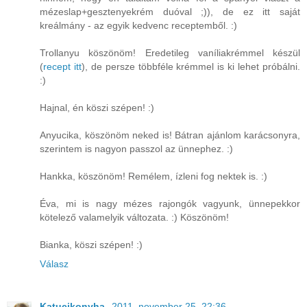
mézeslap+gesztenyekrém duóval ;)), de ez itt saját
kreálmány - az egyik kedvenc receptemből. :)
Trollanyu köszönöm! Eredetileg vaníliakrémmel készül
(
recept itt
), de persze többféle krémmel is ki lehet próbálni.
:)
Hajnal, én köszi szépen! :)
Anyucika, köszönöm neked is! Bátran ajánlom karácsonyra,
szerintem is nagyon passzol az ünnephez. :)
Hankka, köszönöm! Remélem, ízleni fog nektek is. :)
Éva, mi is nagy mézes rajongók vagyunk, ünnepekkor
kötelező valamelyik változata. :) Köszönöm!
Bianka, köszi szépen! :)
Válasz
Katucikonyha,
2011. november 25. 22:36