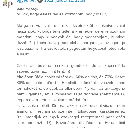
egycsipet
2012. január 12. 12:39
Szia Falcsy,
örülök, hogy elkészíted és köszönöm, hogy írtál. :)
Margarin vs. vaj: én ritka kivételektől eltekintve vajat
használok, különös tekintettel a krémekre, de erre szoktam
mondani, hogy ki vagyok én, hogy megszabjam, ki mivel
főzzön? :) Technikailag megfelel a margarin, azaz: igen, jó
lesz azzal is. Ha szeretitek, nyugodtan helyettesítheted vele
a vajat.
Csoki vs. bevonó: csokira gondolok, de a kapcsolódó
szöveg ugyanaz, mint fent. :))
Általában 3féle csokit vásárolok: 60%-os tibit, és 70%, illetve
86%-os cote d'or-t. Emellett időnként veszek más
termékeket is, de ezek az állandóak. Nyilván az árkategória
nem ugyanaz, ez is mindenki saját döntése (pénztárcája),
éppen ezért nem is szoktam márkát írni.
Ha a csoki mellett döntesz, akkor a szerecsent viszont nem
ajánlom, mert annak szerintem túlságosan karakteres az
íze (mondjuk az egyik csokifagyi receptemnél pont ezért
szeretem azt :D). Bevonásra általában a 60-as tibit