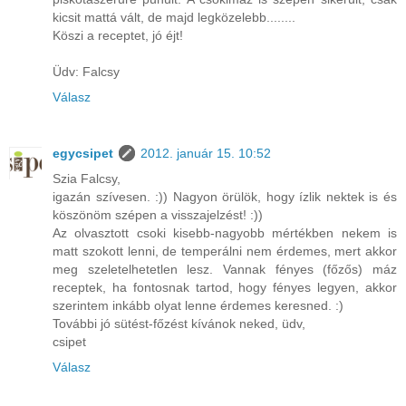
kicsit mattá vált, de majd legközelebb........
Köszi a receptet, jó éjt!
Üdv: Falcsy
Válasz
egycsipet
2012. január 15. 10:52
Szia Falcsy,
igazán szívesen. :)) Nagyon örülök, hogy ízlik nektek is és
köszönöm szépen a visszajelzést! :))
Az olvasztott csoki kisebb-nagyobb mértékben nekem is
matt szokott lenni, de temperálni nem érdemes, mert akkor
meg szeletelhetetlen lesz. Vannak fényes (főzős) máz
receptek, ha fontosnak tartod, hogy fényes legyen, akkor
szerintem inkább olyat lenne érdemes keresned. :)
További jó sütést-főzést kívánok neked, üdv,
csipet
Válasz