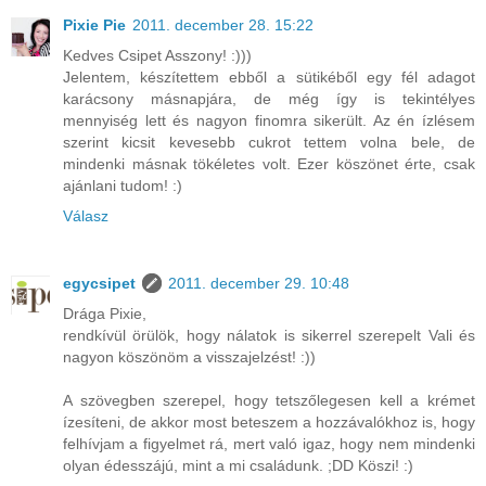
Pixie Pie
2011. december 28. 15:22
Kedves Csipet Asszony! :)))
Jelentem, készítettem ebből a sütikéből egy fél adagot
karácsony másnapjára, de még így is tekintélyes
mennyiség lett és nagyon finomra sikerült. Az én ízlésem
szerint kicsit kevesebb cukrot tettem volna bele, de
mindenki másnak tökéletes volt. Ezer köszönet érte, csak
ajánlani tudom! :)
Válasz
egycsipet
2011. december 29. 10:48
Drága Pixie,
rendkívül örülök, hogy nálatok is sikerrel szerepelt Vali és
nagyon köszönöm a visszajelzést! :))
A szövegben szerepel, hogy tetszőlegesen kell a krémet
ízesíteni, de akkor most beteszem a hozzávalókhoz is, hogy
felhívjam a figyelmet rá, mert való igaz, hogy nem mindenki
olyan édesszájú, mint a mi családunk. ;DD Köszi! :)