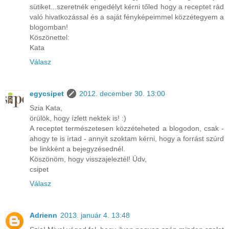
sütiket...szeretnék engedélyt kérni tőled hogy a receptet rád
való hivatkozással és a saját fényképeimmel közzétegyem a
blogomban!
Köszönettel:
Kata
Válasz
egycsipet
2012. december 30. 13:00
Szia Kata,
örülök, hogy ízlett nektek is! :)
A receptet természetesen közzéteheted a blogodon, csak -
ahogy te is írtad - annyit szoktam kérni, hogy a forrást szúrd
be linkként a bejegyzésednél.
Köszönöm, hogy visszajeleztél! Üdv,
csipet
Válasz
Adrienn
2013. január 4. 13:48