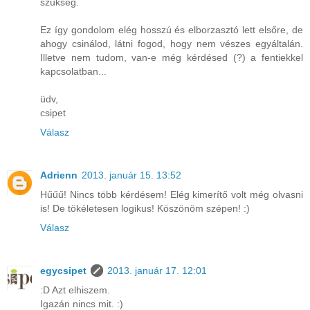
szükség.
Ez így gondolom elég hosszú és elborzasztó lett elsőre, de
ahogy csinálod, látni fogod, hogy nem vészes egyáltalán.
Illetve nem tudom, van-e még kérdésed (?) a fentiekkel
kapcsolatban...
üdv,
csipet
Válasz
Adrienn
2013. január 15. 13:52
Hűűű! Nincs több kérdésem! Elég kimerítő volt még olvasni
is! De tökéletesen logikus! Köszönöm szépen! :)
Válasz
egycsipet
2013. január 17. 12:01
:D Azt elhiszem.
Igazán nincs mit. :)