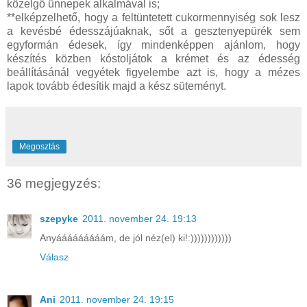
közelgő ünnepek alkalmával is;
**elképzelhető, hogy a feltüntetett cukormennyiség sok lesz
a kevésbé édesszájúaknak, sőt a gesztenyepürék sem
egyformán édesek, így mindenképpen ajánlom, hogy
készítés közben kóstoljátok a krémet és az édesség
beállításánál vegyétek figyelembe azt is, hogy a mézes
lapok tovább édesítik majd a kész süteményt.
Megosztás
36 megjegyzés:
szepyke
2011. november 24. 19:13
Anyááááááááám, de jól néz(el) ki!:))))))))))))
Válasz
Ani
2011. november 24. 19:15