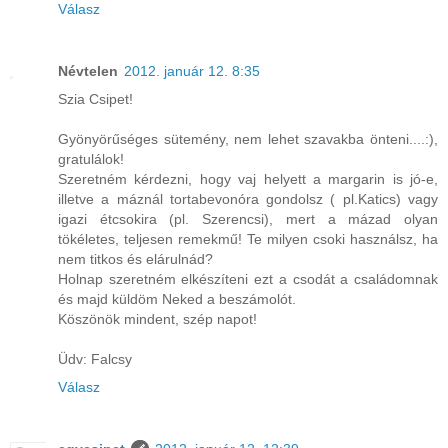
Válasz
Névtelen
2012. január 12. 8:35
Szia Csipet!
Gyönyörűséges sütemény, nem lehet szavakba önteni....:),
gratulálok!
Szeretném kérdezni, hogy vaj helyett a margarin is jó-e,
illetve a máznál tortabevonóra gondolsz ( pl.Katics) vagy
igazi étcsokira (pl. Szerencsi), mert a mázad olyan
tökéletes, teljesen remekmű! Te milyen csoki használsz, ha
nem titkos és elárulnád?
Holnap szeretném elkészíteni ezt a csodát a családomnak
és majd küldöm Neked a beszámolót.
Köszönök mindent, szép napot!
Üdv: Falcsy
Válasz