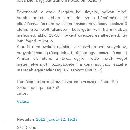
használom, így azt ajánlom neked ehhez is. :)
Bevonásnál a csoki állagára kell figyelni, nyilván minél
hígabb, annál jobban terül, de ezt a hőmérséklet jó
eltalálásával és nem az olajmennyiség növelésével célszerű
elérni. Gőz fölött állandóan kevergetni kell, ha mikróban
melegíted, akkor 20-30 mp-ként kiveszed és átkevered, így
látni fogod, mikor jó.
A profik nem szokták ajánlani, de mivel én nem vagyok az,
nagyjából mindig rásegítek a terülésre egy hosszú késsel. ;)
Amikor elsimítom, a tálca egyik, illetve másik végét
megemelve picit hozzáütögetem a konyhapulthoz, ezzel a
maradék egyenetlenség is ki szokott simulni. :)
Remélem, sikerrel jársz és várom a visszajelzésedet! :)
Szép napot, jó munkát!
csipet
Válasz
Névtelen
2012. január 12. 15:17
Szia Csipet!