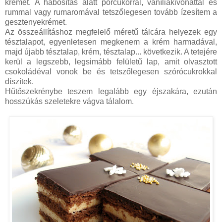
krémet. A habosítás alatt porcukorral, vaníliakivonattal és
rummal vagy rumaromával tetszőlegesen tovább ízesítem a
gesztenyekrémet.
Az összeállításhoz megfelelő méretű tálcára helyezek egy
tésztalapot, egyenletesen megkenem a krém harmadával,
majd újabb tésztalap, krém, tésztalap... következik. A tetejére
kerül a legszebb, legsimább felületű lap, amit olvasztott
csokoládéval vonok be és tetszőlegesen szórócukrokkal
díszítek.
Hűtőszekrénybe teszem legalább egy éjszakára, ezután
hosszúkás szeletekre vágva tálalom.