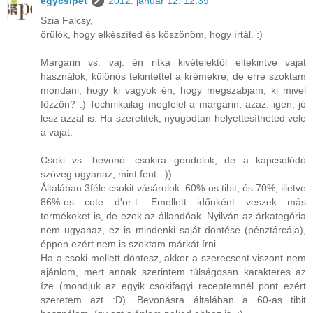
egycsipet
2012. január 12. 12:39
Szia Falcsy,
örülök, hogy elkészíted és köszönöm, hogy írtál. :)
Margarin vs. vaj: én ritka kivételektől eltekintve vajat
használok, különös tekintettel a krémekre, de erre szoktam
mondani, hogy ki vagyok én, hogy megszabjam, ki mivel
főzzön? :) Technikailag megfelel a margarin, azaz: igen, jó
lesz azzal is. Ha szeretitek, nyugodtan helyettesítheted vele
a vajat.
Csoki vs. bevonó: csokira gondolok, de a kapcsolódó
szöveg ugyanaz, mint fent. :))
Általában 3féle csokit vásárolok: 60%-os tibit, és 70%, illetve
86%-os cote d'or-t. Emellett időnként veszek más
termékeket is, de ezek az állandóak. Nyilván az árkategória
nem ugyanaz, ez is mindenki saját döntése (pénztárcája),
éppen ezért nem is szoktam márkát írni.
Ha a csoki mellett döntesz, akkor a szerecsent viszont nem
ajánlom, mert annak szerintem túlságosan karakteres az
íze (mondjuk az egyik csokifagyi receptemnél pont ezért
szeretem azt :D). Bevonásra általában a 60-as tibit