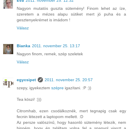
Éva
2011. november 25. 12:32
Nagyon mutatós guszta sütemény! Finom lehet az íze,
szeretem a mézes alapu sütiket mert jó puha és a
gesztenyekrémet is imádom !
Válasz
Bianka
2011. november 25. 13:17
Nagyon finom, remek, szép szeletek
Válasz
egycsipet
2011. november 25. 20:57
szepy, igyekeztem
szépre
igazítani. :P :))
Tea köszi! :)))
Citromhab, ezen csodálkoznék, mert tegnapig csak egy
fecnin létezett a laptopom mellett. :D
Az persze valószínű, hogy hasonló sütemény létezik, nem
hinném, hogy én találtam volna fel a spanyol viaszt a