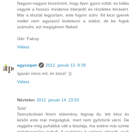
Nagyon-nagyon köszönöm, hogy ilyen gyors voltál, és hálás
vagyok a hosszú mindenre kiterjedő és részletes leírásért.
Már a tésztát legyúrtam, este fogom sütni. Kit kicsi gyerek
mellet nem egyszerű kivitelezni a sütést, de be fogok
számolni, ezt megígérem Neked.
Üdv: Falcsy
Válasz
egycsipet
2012. január 13. 8:39
Igazán nincs mit, én köszi! :))
Válasz
Névtelen
2012. január 14. 23:53
Szia!
Szenzációsan finom sütemény, tegnap du. lett kész és
későn este már megvágtuk, mert nem győztünk várni. De
reggelre még puhábbá vált a tésztája, ma estére már szinte
piskótaszerűre puhult. A csokimáz is szépen sikerült, csak