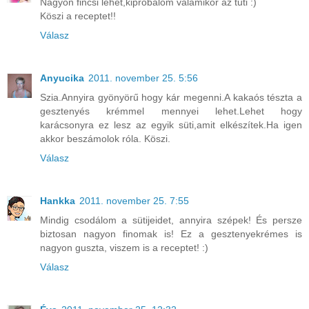
Nagyon fincsi lehet,kipróbálom valamikor az tuti :)
Köszi a receptet!!
Válasz
Anyucika
2011. november 25. 5:56
Szia.Annyira gyönyörű hogy kár megenni.A kakaós tészta a
gesztenyés krémmel mennyei lehet.Lehet hogy
karácsonyra ez lesz az egyik süti,amit elkészítek.Ha igen
akkor beszámolok róla. Köszi.
Válasz
Hankka
2011. november 25. 7:55
Mindig csodálom a sütijeidet, annyira szépek! És persze
biztosan nagyon finomak is! Ez a gesztenyekrémes is
nagyon guszta, viszem is a receptet! :)
Válasz