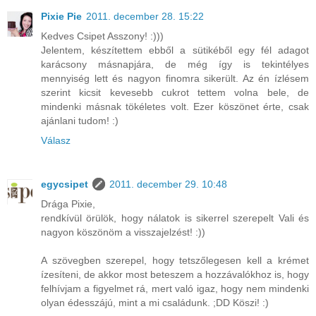
Pixie Pie
2011. december 28. 15:22
Kedves Csipet Asszony! :)))
Jelentem, készítettem ebből a sütikéből egy fél adagot
karácsony másnapjára, de még így is tekintélyes
mennyiség lett és nagyon finomra sikerült. Az én ízlésem
szerint kicsit kevesebb cukrot tettem volna bele, de
mindenki másnak tökéletes volt. Ezer köszönet érte, csak
ajánlani tudom! :)
Válasz
egycsipet
2011. december 29. 10:48
Drága Pixie,
rendkívül örülök, hogy nálatok is sikerrel szerepelt Vali és
nagyon köszönöm a visszajelzést! :))
A szövegben szerepel, hogy tetszőlegesen kell a krémet
ízesíteni, de akkor most beteszem a hozzávalókhoz is, hogy
felhívjam a figyelmet rá, mert való igaz, hogy nem mindenki
olyan édesszájú, mint a mi családunk. ;DD Köszi! :)