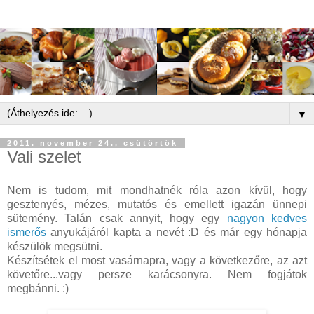
▼
2011. november 24., csütörtök
Vali szelet
Nem is tudom, mit mondhatnék róla azon kívül, hogy
gesztenyés, mézes, mutatós és emellett igazán ünnepi
sütemény. Talán csak annyit, hogy egy
nagyon kedves
ismerős
anyukájáról kapta a nevét :D és már egy hónapja
készülök megsütni.
Készítsétek el most vasárnapra, vagy a következőre, az azt
követőre...vagy persze karácsonyra. Nem fogjátok
megbánni. :)