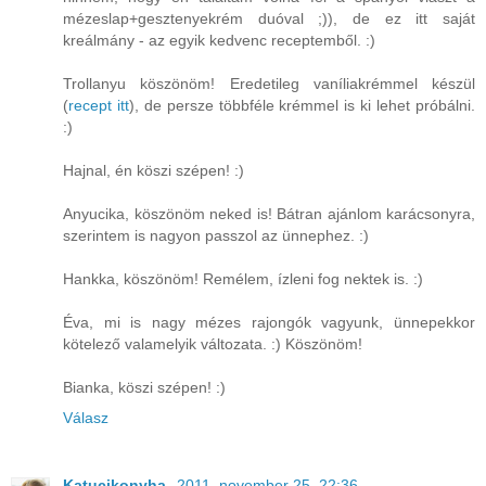
mézeslap+gesztenyekrém duóval ;)), de ez itt saját
kreálmány - az egyik kedvenc receptemből. :)
Trollanyu köszönöm! Eredetileg vaníliakrémmel készül
(
recept itt
), de persze többféle krémmel is ki lehet próbálni.
:)
Hajnal, én köszi szépen! :)
Anyucika, köszönöm neked is! Bátran ajánlom karácsonyra,
szerintem is nagyon passzol az ünnephez. :)
Hankka, köszönöm! Remélem, ízleni fog nektek is. :)
Éva, mi is nagy mézes rajongók vagyunk, ünnepekkor
kötelező valamelyik változata. :) Köszönöm!
Bianka, köszi szépen! :)
Válasz
Katucikonyha,
2011. november 25. 22:36