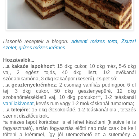
Hasonló receptek a blogon:
adventi mézes torta
,
Zsuzsi
szelet
,
grízes mézes krémes
.
Hozzávalók...
...a kakaós lapokhoz*:
15 dkg cukor, 10 dkg méz, 5-6 dkg
vaj, 2 egész tojás, 40 dkg liszt, 1/2 evőkanál
szódabikarbóna, 3 dkg kakaópor (keserű), csipet só;
...a gesztenyekrémhez:
2 csomag vaníliás pudingpor, 6 dl
tej, 3 dkg cukor, 50 dkg gesztenyepüré, 12 dkg
szobahőmérsékletű vaj, 10 dkg porcukor**, 1-2 teáskanál
vaníliakivonat
, kevés rum vagy 1-2 mokkáskanál rumaroma;
...a tetejére:
15 dkg étcsokoládé, 1-2 teáskanál olaj, tetszés
szerint díszítőcukrok.
*a mézes lapot korábban is el lehet készíteni (kisütve le is
fagyasztható), aztán fogyasztás előtti nap már csak be kell
tölteni a krémmel, így jól ütemezhető ez a sütemény a