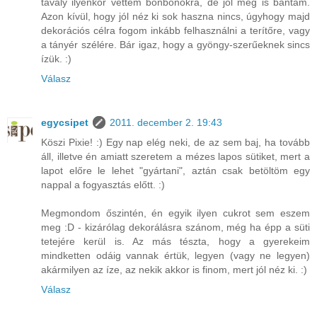
tavaly ilyenkor vettem bonbonokra, de jól meg is bántam.
Azon kívül, hogy jól néz ki sok haszna nincs, úgyhogy majd
dekorációs célra fogom inkább felhasználni a terítőre, vagy
a tányér szélére. Bár igaz, hogy a gyöngy-szerűeknek sincs
ízük. :)
Válasz
egycsipet
2011. december 2. 19:43
Köszi Pixie! :) Egy nap elég neki, de az sem baj, ha tovább
áll, illetve én amiatt szeretem a mézes lapos sütiket, mert a
lapot előre le lehet "gyártani", aztán csak betöltöm egy
nappal a fogyasztás előtt. :)
Megmondom őszintén, én egyik ilyen cukrot sem eszem
meg :D - kizárólag dekorálásra szánom, még ha épp a süti
tetejére kerül is. Az más tészta, hogy a gyerekeim
mindketten odáig vannak értük, legyen (vagy ne legyen)
akármilyen az íze, az nekik akkor is finom, mert jól néz ki. :)
Válasz