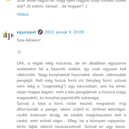
Szia! Mivel vágod fel, hogy ilyen nagyon szép minden szelet
süti? Jó tudom, késsel... de hogyan? :)
Válasz
egycsipet
2013. január 4. 20:09
Szia Adrienn!
:))
Uhh, a vágás elég macerás, de én általában egyszerre
szeletelem fel a hasonló sütiket, így csak egyszer kell
rákészülni. Nagy konyhakést használok, éleset, vékonyabb
pengéjűt. Kell még hozzá forró víz (tényleg forró, szóval
nem elég a "csapmeleg") egy kancsóban, ami ha lehet,
olyan magas legyen, mint a kés pengéjének a hossza (vagy
magasabb), és konyhai papírtörlők sokasága.
Szóval a kést a forró vízbe teszed, megvárod, míg
átforrósodik a penge, ekkor vízből ki, törlővel letörölget,
csokit óvatosan átvág, de inkább megolvasztani kell a
csokit, mint erővel vágni - főleg, ha a könnyen roppanós-
törős fajtát sikerül rávarázsolnod. Szóval ez egy lassú,