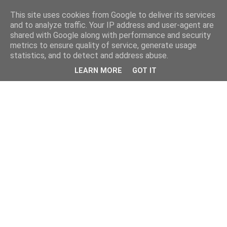
This site uses cookies from Google to deliver its services
and to analyze traffic. Your IP address and user-agent are
shared with Google along with performance and security
metrics to ensure quality of service, generate usage
statistics, and to detect and address abuse.
LEARN MORE
GOT IT