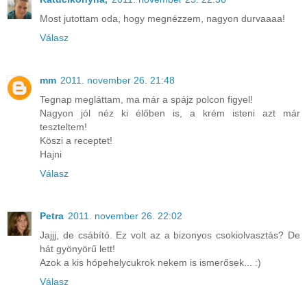
Most jutottam oda, hogy megnézzem, nagyon durvaaaa!
Válasz
mm
2011. november 26. 21:48
Tegnap megláttam, ma már a spájz polcon figyel!
Nagyon jól néz ki élőben is, a krém isteni azt már
teszteltem!
Köszi a receptet!
Hajni
Válasz
Petra
2011. november 26. 22:02
Jajjj, de csábító. Ez volt az a bizonyos csokiolvasztás? De
hát gyönyörű lett!
Azok a kis hópehelycukrok nekem is ismerősek... :)
Válasz