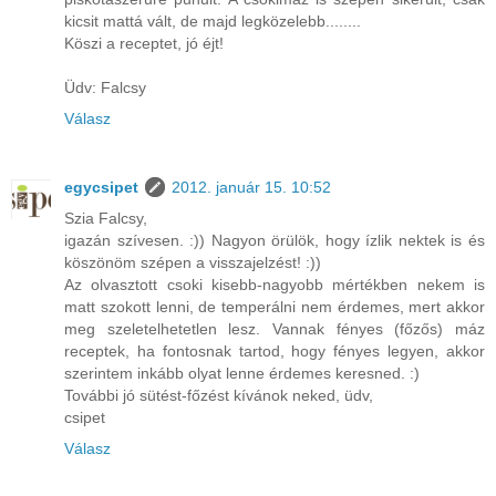
kicsit mattá vált, de majd legközelebb........
Köszi a receptet, jó éjt!
Üdv: Falcsy
Válasz
egycsipet
2012. január 15. 10:52
Szia Falcsy,
igazán szívesen. :)) Nagyon örülök, hogy ízlik nektek is és
köszönöm szépen a visszajelzést! :))
Az olvasztott csoki kisebb-nagyobb mértékben nekem is
matt szokott lenni, de temperálni nem érdemes, mert akkor
meg szeletelhetetlen lesz. Vannak fényes (főzős) máz
receptek, ha fontosnak tartod, hogy fényes legyen, akkor
szerintem inkább olyat lenne érdemes keresned. :)
További jó sütést-főzést kívánok neked, üdv,
csipet
Válasz