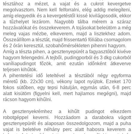
tésztához a mézet, a vajat és a cukrot kevergetve
megolvasztom. Nem kell felforralni, elég addig melegíteni,
amíg elegyedik és a kevergetéstől kissé kivilágosodik, ekkor
a tűzhelyet lezárom. Nagyobb tálba mérem a száraz
hozzávalókat és összekeverem. A tojásokat beleütöm a még
meleg vajas mézbe, elkeverem, majd a lisztekhez adom.
Összeállítom a tésztát, majd frissentartó fóliába csomagolom
és 2 órán keresztül, szobahőmérsékleten pihenni hagyom.
Amíg a tészta pihen, a gesztenyepürét a fagyasztóból kivéve
hagyom felengedni. A tejből, pudingporból és 3 dkg cukorból
vaníliapudingot főzök, amit ezután időnként átkeverve
teljesen kihűtök.
A pihentetési idő leteltével a tésztából négy egyforma
méretű (kb. 22x30 cm), vékony lapot nyújtok. Ezeket 170
fokos sütőben, egy tepsi hátulján, egymás után, 6-8 perc
alatt kisütöm (figyelni kell, mert hajlamos megégni), majd
rácson hagyom kihűlni.
A gesztenyekrémhez a kihűlt pudingot elkezdem
robotgéppel keverni. Hozzáadom a darabokra vágott
gesztenyepürét és alaposan összedolgozom, majd a puha
vajat is beletéve néhány perc alatt habosra keverem a