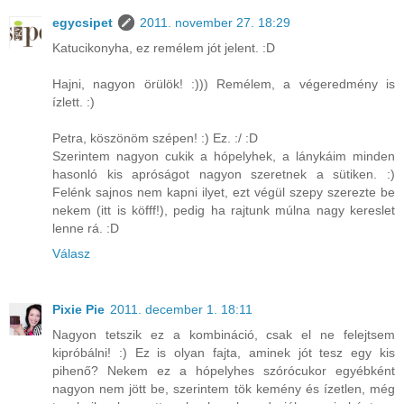
egycsipet
2011. november 27. 18:29
Katucikonyha, ez remélem jót jelent. :D
Hajni, nagyon örülök! :))) Remélem, a végeredmény is
ízlett. :)
Petra, köszönöm szépen! :) Ez. :/ :D
Szerintem nagyon cukik a hópelyhek, a lánykáim minden
hasonló kis apróságot nagyon szeretnek a sütiken. :)
Felénk sajnos nem kapni ilyet, ezt végül szepy szerezte be
nekem (itt is köfff!), pedig ha rajtunk múlna nagy kereslet
lenne rá. :D
Válasz
Pixie Pie
2011. december 1. 18:11
Nagyon tetszik ez a kombináció, csak el ne felejtsem
kipróbálni! :) Ez is olyan fajta, aminek jót tesz egy kis
pihenő? Nekem ez a hópelyhes szórócukor egyébként
nagyon nem jött be, szerintem tök kemény és ízetlen, még