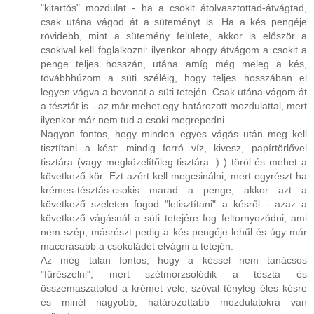
"kitartós" mozdulat - ha a csokit átolvasztottad-átvágtad,
csak utána vágod át a süteményt is. Ha a kés pengéje
rövidebb, mint a sütemény felülete, akkor is először a
csokival kell foglalkozni: ilyenkor ahogy átvágom a csokit a
penge teljes hosszán, utána amíg még meleg a kés,
továbbhúzom a süti széléig, hogy teljes hosszában el
legyen vágva a bevonat a süti tetején. Csak utána vágom át
a tésztát is - az már mehet egy határozott mozdulattal, mert
ilyenkor már nem tud a csoki megrepedni.
Nagyon fontos, hogy minden egyes vágás után meg kell
tisztítani a kést: mindig forró víz, kivesz, papírtörlővel
tisztára (vagy megközelítőleg tisztára :) ) töröl és mehet a
következő kör. Ezt azért kell megcsinálni, mert egyrészt ha
krémes-tésztás-csokis marad a penge, akkor azt a
következő szeleten fogod "letisztítani" a késről - azaz a
következő vágásnál a süti tetejére fog feltornyozódni, ami
nem szép, másrészt pedig a kés pengéje lehűl és úgy már
macerásabb a csokoládét elvágni a tetején.
Az még talán fontos, hogy a késsel nem tanácsos
"fűrészelni", mert szétmorzsolódik a tészta és
összemaszatolod a krémet vele, szóval tényleg éles késre
és minél nagyobb, határozottabb mozdulatokra van