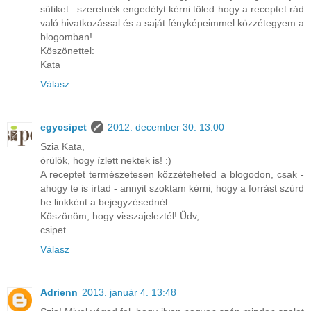
sütiket...szeretnék engedélyt kérni tőled hogy a receptet rád
való hivatkozással és a saját fényképeimmel közzétegyem a
blogomban!
Köszönettel:
Kata
Válasz
egycsipet
2012. december 30. 13:00
Szia Kata,
örülök, hogy ízlett nektek is! :)
A receptet természetesen közzéteheted a blogodon, csak -
ahogy te is írtad - annyit szoktam kérni, hogy a forrást szúrd
be linkként a bejegyzésednél.
Köszönöm, hogy visszajeleztél! Üdv,
csipet
Válasz
Adrienn
2013. január 4. 13:48