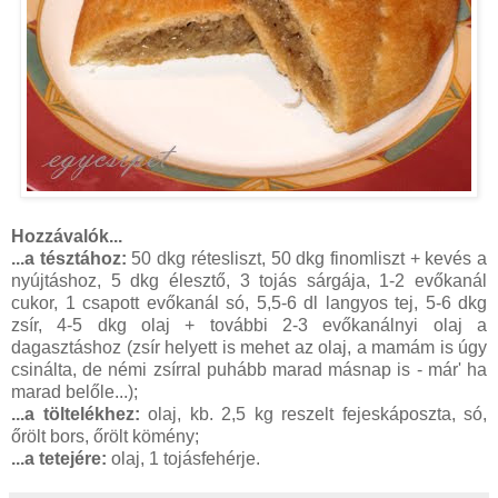
Hozzávalók...
...a tésztához:
50 dkg rétesliszt, 50 dkg finomliszt + kevés a
nyújtáshoz, 5 dkg élesztő, 3 tojás sárgája, 1-2 evőkanál
cukor, 1 csapott evőkanál só, 5,5-6 dl langyos tej, 5-6 dkg
zsír, 4-5 dkg olaj + további 2-3 evőkanálnyi olaj a
dagasztáshoz (zsír helyett is mehet az olaj, a mamám is úgy
csinálta, de némi zsírral puhább marad másnap is - már' ha
marad belőle...);
...a töltelékhez:
olaj, kb. 2,5 kg reszelt fejeskáposzta, só,
őrölt bors, őrölt kömény;
...a tetejére:
olaj, 1 tojásfehérje.