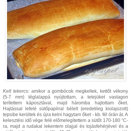
Kelt tekercs:
amikor a gombócok megkeltek, kettőt vékony
(5-7 mm) téglalappá nyújtottam, a tetejüket vastagon
terítettem káposztával, majd háromba hajtottam őket.
Hajtással lefelé sütőpapírral bélelt (eredetileg kiolajozott)
tepsibe kerültek és újra kelni hagytam őket - kb. fél órán át. A
kelesztési idő vége felé előmelegítettem a sütőt 170-180 °C-
ra, majd a rudakat lekentem olajjal és tojásfehérjével és a