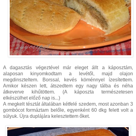
A dagasztás végeztével már eleget állt a káposztám,
alaposan kinyomkodtam a levétől, majd olajon
megdinszteltem. Borssal, kevés köménnyel ízesítettem.
Amikor készen lett, átszedtem egy nagy tálba és néha
átkeverve kihűtöttem. (A káposzta természetesen
elkészülhet előző nap is...)
A megkelt tésztát általában kétfelé szedem, most azonban 3
gombócot formáztam belőle, egyenként 60 dkg felett volt a
súlyuk. Újra duplájára kelesztettem őket.