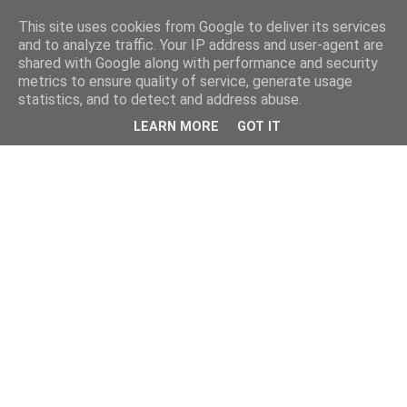
This site uses cookies from Google to deliver its services
and to analyze traffic. Your IP address and user-agent are
shared with Google along with performance and security
metrics to ensure quality of service, generate usage
statistics, and to detect and address abuse.
LEARN MORE
GOT IT