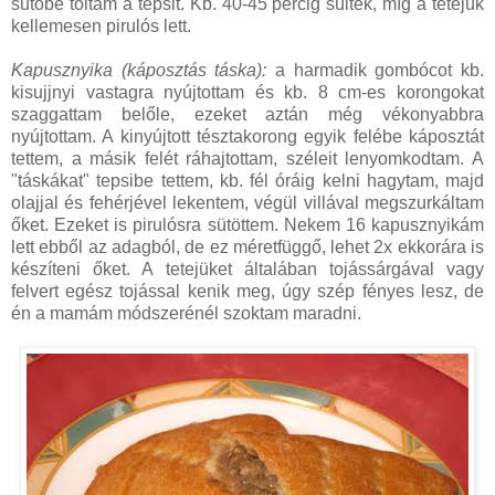
sütőbe toltam a tepsit. Kb. 40-45 percig sültek, míg a tetejük
kellemesen pirulós lett.
Kapusznyika (káposztás táska):
a harmadik gombócot kb.
kisujjnyi vastagra nyújtottam és kb. 8 cm-es korongokat
szaggattam belőle, ezeket aztán még vékonyabbra
nyújtottam. A kinyújtott tésztakorong egyik felébe káposztát
tettem, a másik felét ráhajtottam, széleit lenyomkodtam. A
"táskákat" tepsibe tettem, kb. fél óráig kelni hagytam, majd
olajjal és fehérjével lekentem, végül villával megszurkáltam
őket. Ezeket is pirulósra sütöttem. Nekem 16 kapusznyikám
lett ebből az adagból, de ez méretfüggő, lehet 2x ekkorára is
készíteni őket. A tetejüket általában tojássárgával vagy
felvert egész tojással kenik meg, úgy szép fényes lesz, de
én a mamám módszerénél szoktam maradni.