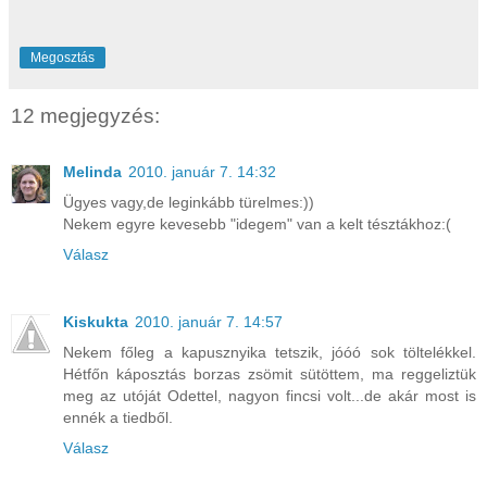
Megosztás
12 megjegyzés:
Melinda
2010. január 7. 14:32
Ügyes vagy,de leginkább türelmes:))
Nekem egyre kevesebb "idegem" van a kelt tésztákhoz:(
Válasz
Kiskukta
2010. január 7. 14:57
Nekem főleg a kapusznyika tetszik, jóóó sok töltelékkel.
Hétfőn káposztás borzas zsömit sütöttem, ma reggeliztük
meg az utóját Odettel, nagyon fincsi volt...de akár most is
ennék a tiedből.
Válasz