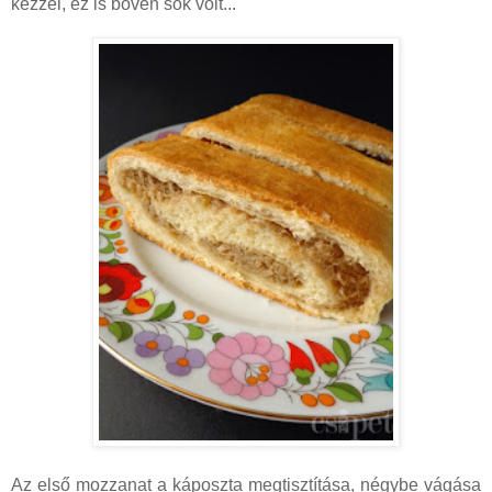
kézzel, ez is bőven sok volt...
Az első mozzanat a káposzta megtisztítása, négybe vágása