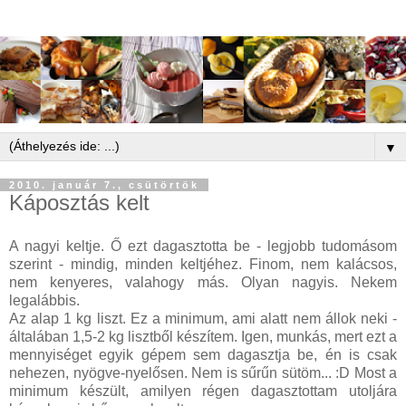
▼
2010. január 7., csütörtök
Káposztás kelt
A nagyi keltje. Ő ezt dagasztotta be - legjobb tudomásom
szerint - mindig, minden keltjéhez. Finom, nem kalácsos,
nem kenyeres, valahogy más. Olyan nagyis. Nekem
legalábbis.
Az alap 1 kg liszt. Ez a minimum, ami alatt nem állok neki -
általában 1,5-2 kg lisztből készítem. Igen, munkás, mert ezt a
mennyiséget egyik gépem sem dagasztja be, én is csak
nehezen, nyögve-nyelősen. Nem is sűrűn sütöm... :D Most a
minimum készült, amilyen régen dagasztottam utoljára