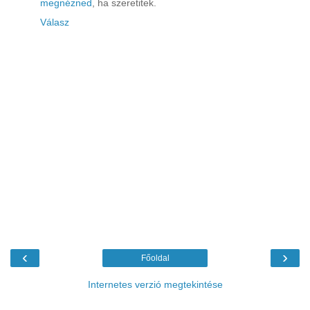
megnézned
, ha szeretitek.
Válasz
‹
›
Főoldal
Internetes verzió megtekintése