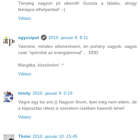
Tényleg nagyon jól sikerült! Guszta a tálalás, ahogy
felvágva elhelyezted! :-)
Válasz
egycsipet
2010. január 8. 8:11
Yasmine, minden elismerésem, én puhány vagyok, vagyis
csak "spórolok az energiáimmal"... :DDD
Margitka, köszönöm! :*
Válasz
trinity
2010. január 9. 0:19
Végre egy kis sós:)) Nagyon finom, ilyet még nem ettem, de
a káposztás rétest is szeretem-ízekben hasonló lehet!
Válasz
Thrini
2010. január 10. 15:45