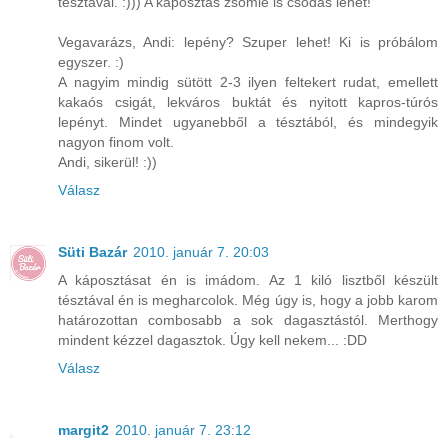
tésztával. :))) A káposztás zsömle is csodás lehet!
Vegavarázs, Andi: lepény? Szuper lehet! Ki is próbálom
egyszer. :)
A nagyim mindig sütött 2-3 ilyen feltekert rudat, emellett
kakaós csigát, lekváros buktát és nyitott kapros-túrós
lepényt. Mindet ugyanebből a tésztából, és mindegyik
nagyon finom volt.
Andi, sikerül! :))
Válasz
Süti Bazár
2010. január 7. 20:03
A káposztásat én is imádom. Az 1 kiló lisztből készült
tésztával én is megharcolok. Még úgy is, hogy a jobb karom
határozottan combosabb a sok dagasztástól. Merthogy
mindent kézzel dagasztok. Úgy kell nekem... :DD
Válasz
margit2
2010. január 7. 23:12