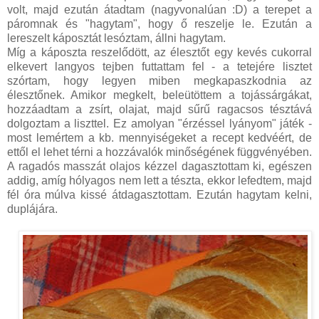
volt, majd ezután átadtam (nagyvonalúan :D) a terepet a
páromnak és "hagytam", hogy ő reszelje le. Ezután a
lereszelt káposztát lesóztam, állni hagytam.
Míg a káposzta reszelődött, az élesztőt egy kevés cukorral
elkevert langyos tejben futtattam fel - a tetejére lisztet
szórtam, hogy legyen miben megkapaszkodnia az
élesztőnek. Amikor megkelt, beleütöttem a tojássárgákat,
hozzáadtam a zsírt, olajat, majd sűrű ragacsos tésztává
dolgoztam a liszttel. Ez amolyan "érzéssel lyányom" játék -
most lemértem a kb. mennyiségeket a recept kedvéért, de
ettől el lehet térni a hozzávalók minőségének függvényében.
A ragadós masszát olajos kézzel dagasztottam ki, egészen
addig, amíg hólyagos nem lett a tészta, ekkor lefedtem, majd
fél óra múlva kissé átdagasztottam. Ezután hagytam kelni,
duplájára.