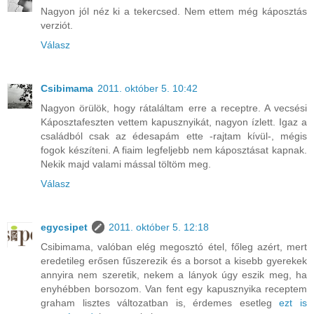
Nagyon jól néz ki a tekercsed. Nem ettem még káposztás
verziót.
Válasz
Csibimama
2011. október 5. 10:42
Nagyon örülök, hogy rátaláltam erre a receptre. A vecsési
Káposztafeszten vettem kapusznyikát, nagyon ízlett. Igaz a
családból csak az édesapám ette -rajtam kívül-, mégis
fogok készíteni. A fiaim legfeljebb nem káposztásat kapnak.
Nekik majd valami mással töltöm meg.
Válasz
egycsipet
2011. október 5. 12:18
Csibimama, valóban elég megosztó étel, főleg azért, mert
eredetileg erősen fűszerezik és a borsot a kisebb gyerekek
annyira nem szeretik, nekem a lányok úgy eszik meg, ha
enyhébben borsozom. Van fent egy kapusznyika receptem
graham lisztes változatban is, érdemes esetleg
ezt is