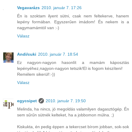
Vegavarázs
2010. január 7. 17:26
Én is szoktam ilyent sütni, csak nem feltekerve, hanem
lepény formában. Egyszerűen imádom! És nekem is a
nagymamámtól van :-)
Válasz
Andi/cuki
2010. január 7. 18:54
Ez nagyon-nagyon hasonlít a mamám káposztás
lepényéhez,nagyon-nagyon tetszik!El is fogom készíteni!
Remélem sikerül!:-))
Válasz
egycsipet
2010. január 7. 19:50
Melinda, ha nincs, jó megoldás valamilyen dagasztógép. Én
sem sűrűn sütnék kelteket, ha a jobbomon múlna. ;)
Kiskukta, én pedig éppen a tekercset bírom jobban, sok-sok