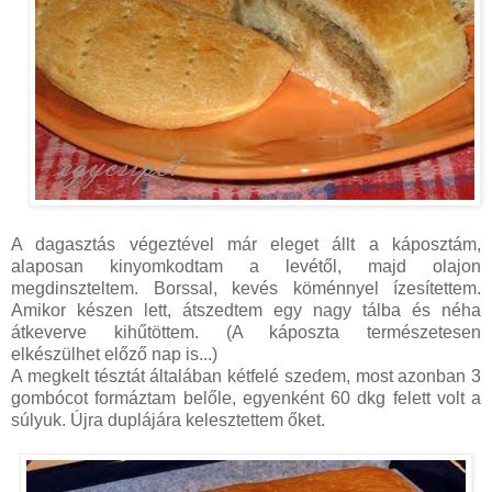
A dagasztás végeztével már eleget állt a káposztám,
alaposan kinyomkodtam a levétől, majd olajon
megdinszteltem. Borssal, kevés köménnyel ízesítettem.
Amikor készen lett, átszedtem egy nagy tálba és néha
átkeverve kihűtöttem. (A káposzta természetesen
elkészülhet előző nap is...)
A megkelt tésztát általában kétfelé szedem, most azonban 3
gombócot formáztam belőle, egyenként 60 dkg felett volt a
súlyuk. Újra duplájára kelesztettem őket.