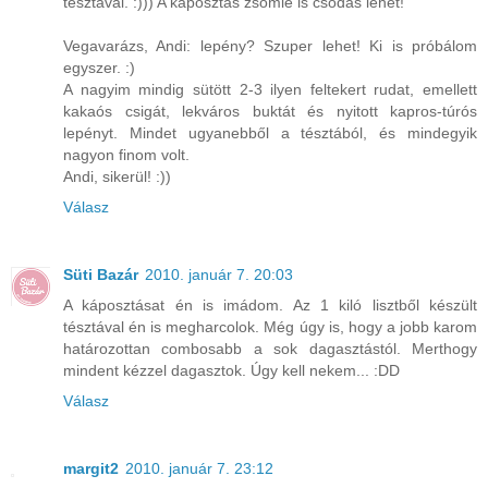
tésztával. :))) A káposztás zsömle is csodás lehet!
Vegavarázs, Andi: lepény? Szuper lehet! Ki is próbálom
egyszer. :)
A nagyim mindig sütött 2-3 ilyen feltekert rudat, emellett
kakaós csigát, lekváros buktát és nyitott kapros-túrós
lepényt. Mindet ugyanebből a tésztából, és mindegyik
nagyon finom volt.
Andi, sikerül! :))
Válasz
Süti Bazár
2010. január 7. 20:03
A káposztásat én is imádom. Az 1 kiló lisztből készült
tésztával én is megharcolok. Még úgy is, hogy a jobb karom
határozottan combosabb a sok dagasztástól. Merthogy
mindent kézzel dagasztok. Úgy kell nekem... :DD
Válasz
margit2
2010. január 7. 23:12