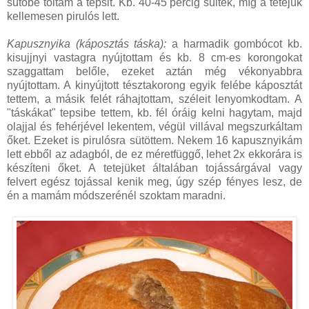
sütőbe toltam a tepsit. Kb. 40-45 percig sültek, míg a tetejük
kellemesen pirulós lett.
Kapusznyika (káposztás táska):
a harmadik gombócot kb.
kisujjnyi vastagra nyújtottam és kb. 8 cm-es korongokat
szaggattam belőle, ezeket aztán még vékonyabbra
nyújtottam. A kinyújtott tésztakorong egyik felébe káposztát
tettem, a másik felét ráhajtottam, széleit lenyomkodtam. A
"táskákat" tepsibe tettem, kb. fél óráig kelni hagytam, majd
olajjal és fehérjével lekentem, végül villával megszurkáltam
őket. Ezeket is pirulósra sütöttem. Nekem 16 kapusznyikám
lett ebből az adagból, de ez méretfüggő, lehet 2x ekkorára is
készíteni őket. A tetejüket általában tojássárgával vagy
felvert egész tojással kenik meg, úgy szép fényes lesz, de
én a mamám módszerénél szoktam maradni.