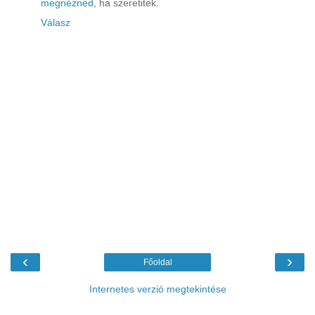
megnézned
, ha szeretitek.
Válasz
‹
›
Főoldal
Internetes verzió megtekintése