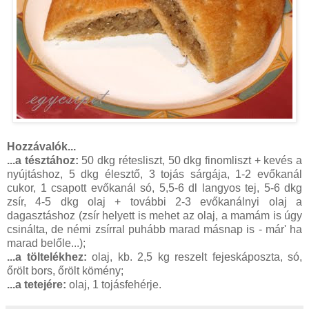
Hozzávalók...
...a tésztához:
50 dkg rétesliszt, 50 dkg finomliszt + kevés a
nyújtáshoz, 5 dkg élesztő, 3 tojás sárgája, 1-2 evőkanál
cukor, 1 csapott evőkanál só, 5,5-6 dl langyos tej, 5-6 dkg
zsír, 4-5 dkg olaj + további 2-3 evőkanálnyi olaj a
dagasztáshoz (zsír helyett is mehet az olaj, a mamám is úgy
csinálta, de némi zsírral puhább marad másnap is - már' ha
marad belőle...);
...a töltelékhez:
olaj, kb. 2,5 kg reszelt fejeskáposzta, só,
őrölt bors, őrölt kömény;
...a tetejére:
olaj, 1 tojásfehérje.