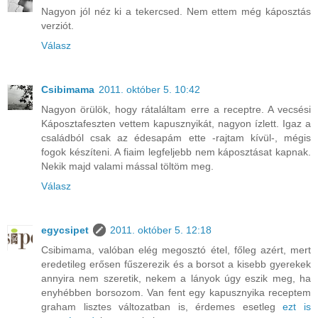
Nagyon jól néz ki a tekercsed. Nem ettem még káposztás
verziót.
Válasz
Csibimama
2011. október 5. 10:42
Nagyon örülök, hogy rátaláltam erre a receptre. A vecsési
Káposztafeszten vettem kapusznyikát, nagyon ízlett. Igaz a
családból csak az édesapám ette -rajtam kívül-, mégis
fogok készíteni. A fiaim legfeljebb nem káposztásat kapnak.
Nekik majd valami mással töltöm meg.
Válasz
egycsipet
2011. október 5. 12:18
Csibimama, valóban elég megosztó étel, főleg azért, mert
eredetileg erősen fűszerezik és a borsot a kisebb gyerekek
annyira nem szeretik, nekem a lányok úgy eszik meg, ha
enyhébben borsozom. Van fent egy kapusznyika receptem
graham lisztes változatban is, érdemes esetleg
ezt is