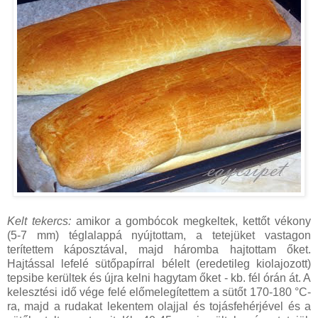
Kelt tekercs:
amikor a gombócok megkeltek, kettőt vékony
(5-7 mm) téglalappá nyújtottam, a tetejüket vastagon
terítettem káposztával, majd háromba hajtottam őket.
Hajtással lefelé sütőpapírral bélelt (eredetileg kiolajozott)
tepsibe kerültek és újra kelni hagytam őket - kb. fél órán át. A
kelesztési idő vége felé előmelegítettem a sütőt 170-180 °C-
ra, majd a rudakat lekentem olajjal és tojásfehérjével és a