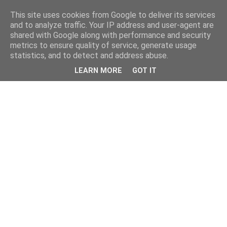
This site uses cookies from Google to deliver its services
and to analyze traffic. Your IP address and user-agent are
shared with Google along with performance and security
metrics to ensure quality of service, generate usage
statistics, and to detect and address abuse.
LEARN MORE
GOT IT