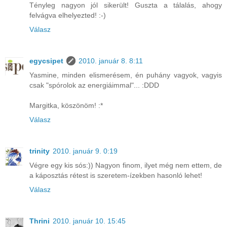
Tényleg nagyon jól sikerült! Guszta a tálalás, ahogy
felvágva elhelyezted! :-)
Válasz
egycsipet
2010. január 8. 8:11
Yasmine, minden elismerésem, én puhány vagyok, vagyis
csak "spórolok az energiáimmal"... :DDD
Margitka, köszönöm! :*
Válasz
trinity
2010. január 9. 0:19
Végre egy kis sós:)) Nagyon finom, ilyet még nem ettem, de
a káposztás rétest is szeretem-ízekben hasonló lehet!
Válasz
Thrini
2010. január 10. 15:45