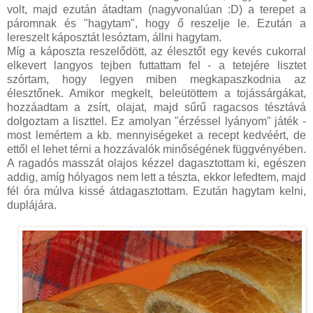
volt, majd ezután átadtam (nagyvonalúan :D) a terepet a
páromnak és "hagytam", hogy ő reszelje le. Ezután a
lereszelt káposztát lesóztam, állni hagytam.
Míg a káposzta reszelődött, az élesztőt egy kevés cukorral
elkevert langyos tejben futtattam fel - a tetejére lisztet
szórtam, hogy legyen miben megkapaszkodnia az
élesztőnek. Amikor megkelt, beleütöttem a tojássárgákat,
hozzáadtam a zsírt, olajat, majd sűrű ragacsos tésztává
dolgoztam a liszttel. Ez amolyan "érzéssel lyányom" játék -
most lemértem a kb. mennyiségeket a recept kedvéért, de
ettől el lehet térni a hozzávalók minőségének függvényében.
A ragadós masszát olajos kézzel dagasztottam ki, egészen
addig, amíg hólyagos nem lett a tészta, ekkor lefedtem, majd
fél óra múlva kissé átdagasztottam. Ezután hagytam kelni,
duplájára.