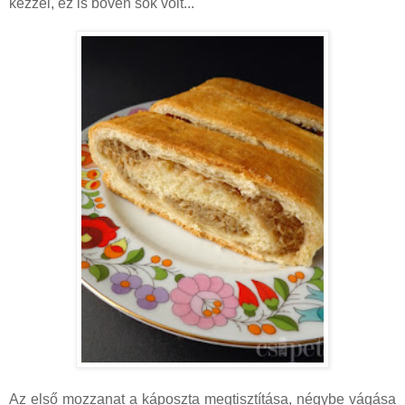
kézzel, ez is bőven sok volt...
Az első mozzanat a káposzta megtisztítása, négybe vágása