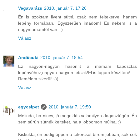
Vegavarázs
2010. január 7. 17:26
Én is szoktam ilyent sütni, csak nem feltekerve, hanem
lepény formában. Egyszerűen imádom! És nekem is a
nagymamámtól van :-)
Válasz
Andi/cuki
2010. január 7. 18:54
Ez nagyon-nagyon hasonlít a mamám káposztás
lepényéhez,nagyon-nagyon tetszik!El is fogom készíteni!
Remélem sikerül!:-))
Válasz
egycsipet
2010. január 7. 19:50
Melinda, ha nincs, jó megoldás valamilyen dagasztógép. Én
sem sűrűn sütnék kelteket, ha a jobbomon múlna. ;)
Kiskukta, én pedig éppen a tekercset bírom jobban, sok-sok