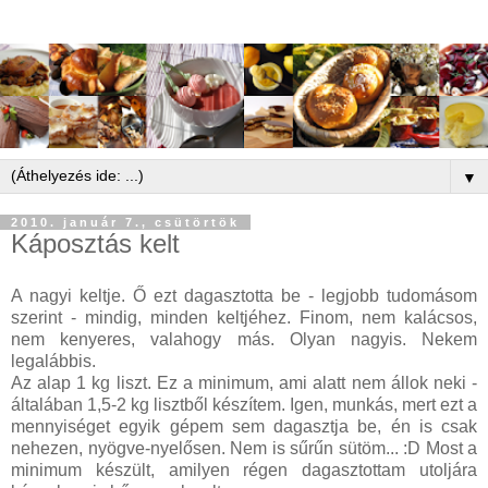
▼
2010. január 7., csütörtök
Káposztás kelt
A nagyi keltje. Ő ezt dagasztotta be - legjobb tudomásom
szerint - mindig, minden keltjéhez. Finom, nem kalácsos,
nem kenyeres, valahogy más. Olyan nagyis. Nekem
legalábbis.
Az alap 1 kg liszt. Ez a minimum, ami alatt nem állok neki -
általában 1,5-2 kg lisztből készítem. Igen, munkás, mert ezt a
mennyiséget egyik gépem sem dagasztja be, én is csak
nehezen, nyögve-nyelősen. Nem is sűrűn sütöm... :D Most a
minimum készült, amilyen régen dagasztottam utoljára