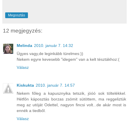
Megosztás
12 megjegyzés:
Melinda
2010. január 7. 14:32
Ügyes vagy,de leginkább türelmes:))
Nekem egyre kevesebb "idegem" van a kelt tésztákhoz:(
Válasz
Kiskukta
2010. január 7. 14:57
Nekem főleg a kapusznyika tetszik, jóóó sok töltelékkel.
Hétfőn káposztás borzas zsömit sütöttem, ma reggeliztük
meg az utóját Odettel, nagyon fincsi volt...de akár most is
ennék a tiedből.
Válasz