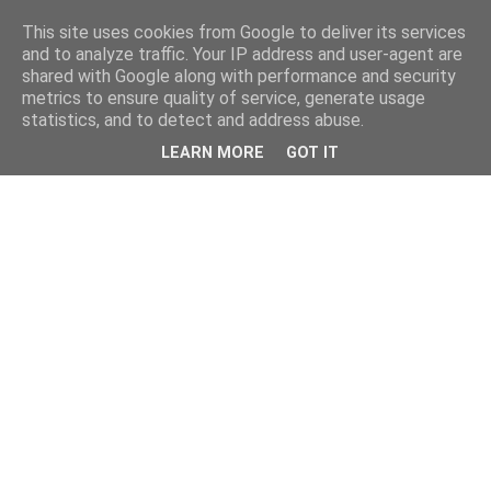
This site uses cookies from Google to deliver its services
and to analyze traffic. Your IP address and user-agent are
shared with Google along with performance and security
metrics to ensure quality of service, generate usage
statistics, and to detect and address abuse.
LEARN MORE
GOT IT