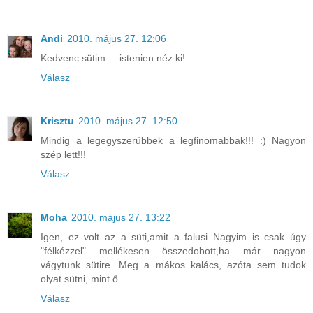
Andi
2010. május 27. 12:06
Kedvenc sütim.....istenien néz ki!
Válasz
Krisztu
2010. május 27. 12:50
Mindig a legegyszerűbbek a legfinomabbak!!! :) Nagyon
szép lett!!!
Válasz
Moha
2010. május 27. 13:22
Igen, ez volt az a süti,amit a falusi Nagyim is csak úgy
"félkézzel" mellékesen összedobott,ha már nagyon
vágytunk sütire. Meg a mákos kalács, azóta sem tudok
olyat sütni, mint ő....
Válasz