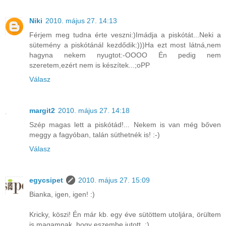
Niki
2010. május 27. 14:13
Férjem meg tudna érte veszni:)Imádja a piskótát...Neki a
sütemény a piskótánál kezdődik:)))Ha ezt most látná,nem
hagyna nekem nyugtot:-OOOO Én pedig nem
szeretem,ezért nem is készítek...;oPP
Válasz
margit2
2010. május 27. 14:18
Szép magas lett a piskótád!... Nekem is van még bőven
meggy a fagyóban, talán süthetnék is! :-)
Válasz
egycsipet
2010. május 27. 15:09
Bianka, igen, igen! :)
Kricky, köszi! Én már kb. egy éve sütöttem utoljára, örültem
is magamnak, hogy eszembe jutott. :)