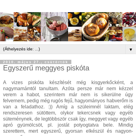
▼
2010. május 27., csütörtök
Egyszerű meggyes piskóta
A vizes piskóta készítését még kisgyerkőcként, a
nagymamámtól tanultam. Azóta persze már nem kézzel
verem a habot, szerintem már nem is sikerülne úgy
felvernem, pedig még rugós fejű, hagyományos habverőm is
van a feladathoz. :)) Amíg a szüleimnél laktam, elég
rendszeresen sütöttem, olykor tekercsnek vagy egyéb
süteménynek, de legtöbbször csak így, meggyet vagy egyéb
apró gyümölcsöt, pl. jostát potyogtatva bele. Mindig
szerettem, mert egyszerű, gyorsan elkészül és nagyon-