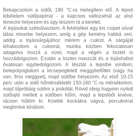
Bekapcsolom a sütőt, 190 °C-ra melegítem elő. A tepsit
kibélelem sütőpapírral - a kapcsos változatnál az alsó
lemezre helyezem és úgy teszem rá a keretet.
A tojásokat szétválasztom. A fehérjéket egy kis csipet sóval
tálas mixerbe helyezem, amíg a gép kemény habbá veri,
addig a tojássárgájához mérem a cukrot. A sárgáját
kihabosítom a cukorral, munka közben fokozatosan
adagolva hozzá a vizet, majd a végén a lisztet is
hozzádolgozom. Ezután a lisztes masszát és a tojáshabot
óvatosan egybedolgozom. A tésztát a tepsibe simítom,
belepotyogtatom a lecsepegtetett meggybefőttet (vagy ha
van, friss meggyet), majd sütőbe helyezem. Az első 10-15
perc után a sütő hőmérsékletét 150-160 °C-ra mérsékelem,
majd tűpróbáig sütöm a piskótát. Rövid ideig hagyom nyitott
sütőajtó mellett a sütőben hűlni, majd a tepsiből kivéve,
rácson hűtöm ki. Kisebb kockákra vágva, porcukorral
meghintve kínálom.