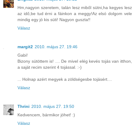
Hm,nagyon szeretem, talán lesz miből sütni,ha kegyes lesz
az idő,be tud érni a fáinkon a meggy!Az elsó dolgom vele
mindig egy jó kis süti! Nagyon guszta!!
Válasz
margit2
2010. május 27. 19:46
Gabi!
Bizony sütöttem is! .... De mivel elég kevés tojás van itthon,
a saját recim szerint 4 tojással. :-)
... Holnap azért megyek a zöldségesbe tojásért....
Válasz
Thrini
2010. május 27. 19:50
Kedvencem, bármikor jöhet! :)
Válasz