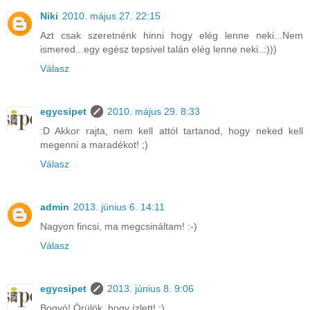
Niki
2010. május 27. 22:15
Azt csak szeretnénk hinni hogy elég lenne neki...Nem
ismered...egy egész tepsivel talán elég lenne neki..:)))
Válasz
egycsipet
2010. május 29. 8:33
:D Akkor rajta, nem kell attól tartanod, hogy neked kell
megenni a maradékot! ;)
Válasz
admin
2013. június 6. 14:11
Nagyon fincsi, ma megcsináltam! :-)
Válasz
egycsipet
2013. június 8. 9:06
Bogyó! Örülök, hogy ízlett! :)