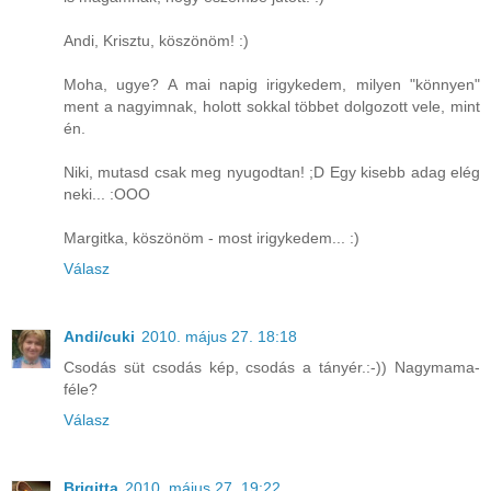
Andi, Krisztu, köszönöm! :)
Moha, ugye? A mai napig irigykedem, milyen "könnyen"
ment a nagyimnak, holott sokkal többet dolgozott vele, mint
én.
Niki, mutasd csak meg nyugodtan! ;D Egy kisebb adag elég
neki... :OOO
Margitka, köszönöm - most irigykedem... :)
Válasz
Andi/cuki
2010. május 27. 18:18
Csodás süt csodás kép, csodás a tányér.:-)) Nagymama-
féle?
Válasz
Brigitta
2010. május 27. 19:22