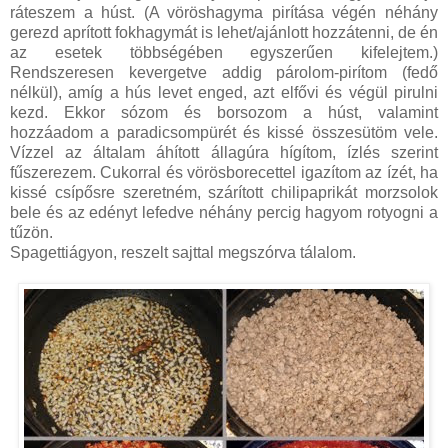
ráteszem a húst. (A vöröshagyma pirítása végén néhány
gerezd aprított fokhagymát is lehet/ajánlott hozzátenni, de én
az esetek többségében egyszerűen kifelejtem.)
Rendszeresen kevergetve addig párolom-pirítom (fedő
nélkül), amíg a hús levet enged, azt elfővi és végül pirulni
kezd. Ekkor sózom és borsozom a húst, valamint
hozzáadom a paradicsompürét és kissé összesütöm vele.
Vízzel az általam áhított állagúra hígítom, ízlés szerint
fűszerezem. Cukorral és vörösborecettel igazítom az ízét, ha
kissé csípősre szeretném, szárított chilipaprikát morzsolok
bele és az edényt lefedve néhány percig hagyom rotyogni a
tűzön.
Spagettiágyon, reszelt sajttal megszórva tálalom.