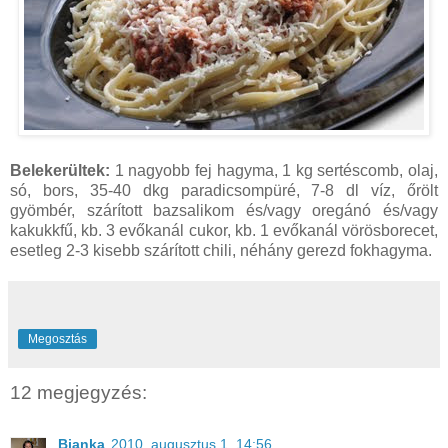
Belekerültek:
1 nagyobb fej hagyma, 1 kg sertéscomb, olaj,
só, bors, 35-40 dkg paradicsompüré, 7-8 dl víz, őrölt
gyömbér, szárított bazsalikom és/vagy oregánó és/vagy
kakukkfű, kb. 3 evőkanál cukor, kb. 1 evőkanál vörösborecet,
esetleg 2-3 kisebb szárított chili, néhány gerezd fokhagyma.
Megosztás
12 megjegyzés:
Bianka
2010. augusztus 1. 14:56