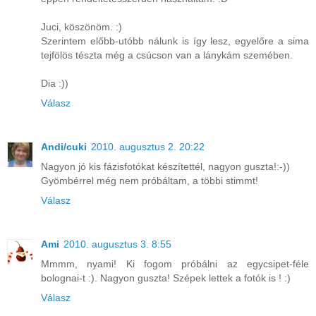
Juci, köszönöm. :)
Szerintem előbb-utóbb nálunk is így lesz, egyelőre a sima
tejfölös tészta még a csúcson van a lánykám szemében.
Dia :))
Válasz
Andi/cuki
2010. augusztus 2. 20:22
Nagyon jó kis fázisfotókat készítettél, nagyon guszta!:-))
Gyömbérrel még nem próbáltam, a többi stimmt!
Válasz
Ami
2010. augusztus 3. 8:55
Mmmm, nyami! Ki fogom próbálni az egycsipet-féle
bolognai-t :). Nagyon guszta! Szépek lettek a fotók is ! :)
Válasz