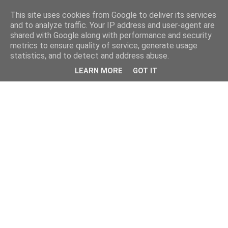
This site uses cookies from Google to deliver its services
and to analyze traffic. Your IP address and user-agent are
shared with Google along with performance and security
metrics to ensure quality of service, generate usage
statistics, and to detect and address abuse.
LEARN MORE
GOT IT