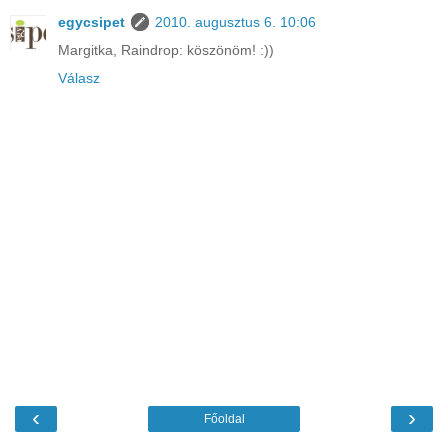
egycsipet
2010. augusztus 6. 10:06
Margitka, Raindrop: köszönöm! :))
Válasz
‹
›
Főoldal