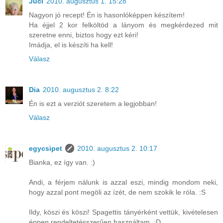
Juci
2010. augusztus 1. 15:28
Nagyon jó recept! Én is hasonlóképpen készítem!
Ha éjjel 2 kor felköltöd a lányom és megkérdezed mit
szeretne enni, biztos hogy ezt kéri!
Imádja, el is készíti ha kell!
Válasz
Dia
2010. augusztus 2. 8:22
Én is ezt a verziót szeretem a legjobban!
Válasz
egycsipet
2010. augusztus 2. 10:17
Bianka, ez így van. :)
Andi, a férjem nálunk is azzal eszi, mindig mondom neki,
hogy azzal pont megöli az ízét, de nem szokik le róla. :S
Ildy, köszi és köszi! Spagettis tányérként vettük, kivételesen
éppen rendeltetésszerűen használtam. :D