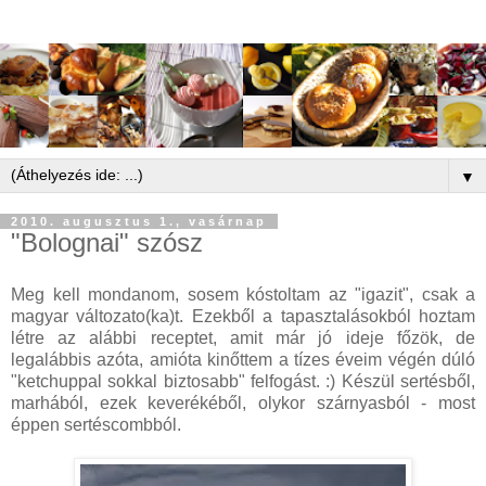
▼
2010. augusztus 1., vasárnap
"Bolognai" szósz
Meg kell mondanom, sosem kóstoltam az "igazit", csak a
magyar változato(ka)t. Ezekből a tapasztalásokból hoztam
létre az alábbi receptet, amit már jó ideje főzök, de
legalábbis azóta, amióta kinőttem a tízes éveim végén dúló
"ketchuppal sokkal biztosabb" felfogást. :) Készül sertésből,
marhából, ezek keverékéből, olykor szárnyasból - most
éppen sertéscombból.