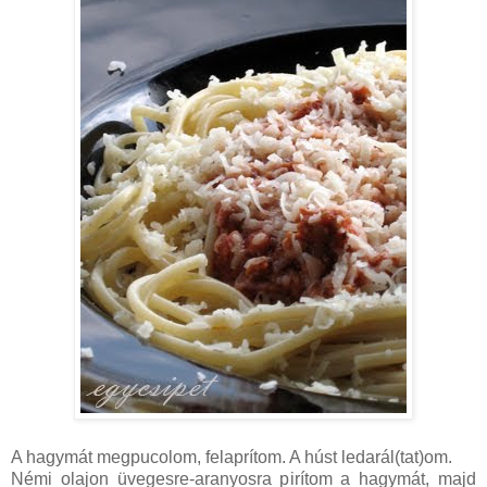
A hagymát megpucolom, felaprítom. A húst ledarál(tat)om.
Némi olajon üvegesre-aranyosra pirítom a hagymát, majd