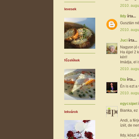
2010. augu
levesek
Ildy
írta...
Gusztán néz
2010. augu
Juci
írta...
Nagyon jó 
Ha éjjel 2 
kéri!
főzelékek
Imádja, el i
2010. augu
Dia
írta...
Én is ezt a
2010. augu
egycsipet
Bianka, ez 
lekvárok
Andi, a fér
ízét, de nem
Ildy, köszi