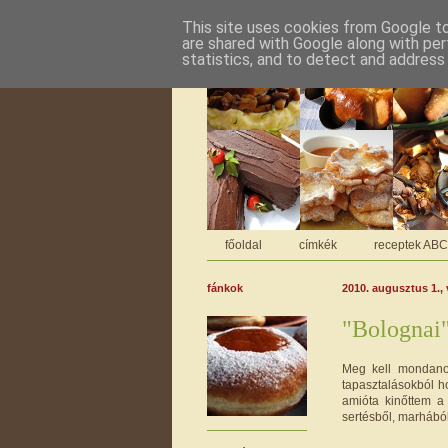
This site uses cookies from Google to 
are shared with Google along with per
statistics, and to detect and address
főoldal
címkék
receptek AB
fánkok
2010. augusztus 1.,
"Bolognai"
Meg kell mondanom
tapasztalásokból ho
amióta kinőttem a 
sertésből, marhábó