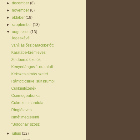
►
december
(8)
►
november
(6)
►
október
(18)
►
szeptember
(13)
▼
augusztus
(13)
Jegeskávé
Vaníliás őszibarackbefőtt
Karalábé-krémleves
Zöldborsófőzelék
Kenyérlángos 1 óra alatt
Kekszes almás szelet
Rántott csirke, sült krumpli
Cukkinifőzelék
Csemegeuborka
Cukrozott mandula
Ringlóleves
Ismét megjelent!
"Bolognai" szósz
►
július
(12)