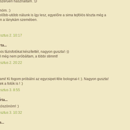
sszerűen használtam. :D
nöm. :)
lőbb-utóbb nálunk is így lesz, egyelőre a sima tejfölös tészta még a
an a lánykám szemében.
sztus 2. 10:17
rta...
is fázisfotókat készítettél, nagyon guszta!:-))
 még nem próbáltam, a többi stimmt!
sztus 2. 20:22
i! Ki fogom próbálni az egycsipet-féle bolognai-t :). Nagyon guszta!
k a fotók is ! :)
sztus 3. 8:55
írta...
köszönöm! :)
sztus 3. 10:32
a...