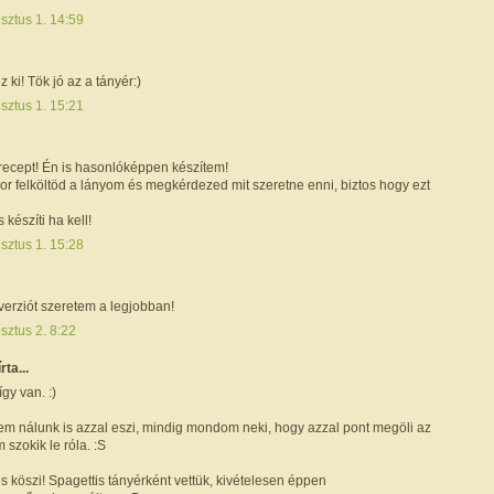
sztus 1. 14:59
 ki! Tök jó az a tányér:)
sztus 1. 15:21
recept! Én is hasonlóképpen készítem!
kor felköltöd a lányom és megkérdezed mit szeretne enni, biztos hogy ezt
s készíti ha kell!
sztus 1. 15:28
 verziót szeretem a legjobban!
sztus 2. 8:22
írta...
így van. :)
jem nálunk is azzal eszi, mindig mondom neki, hogy azzal pont megöli az
 szokik le róla. :S
 és köszi! Spagettis tányérként vettük, kivételesen éppen