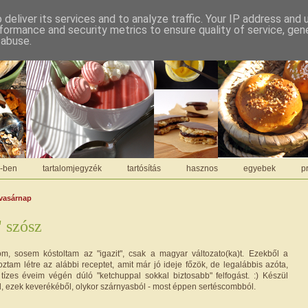
deliver its services and to analyze traffic. Your IP address and
formance and security metrics to ensure quality of service, ge
 abuse.
C-ben
tartalomjegyzék
tartósítás
hasznos
egyebek
pr
 vasárnap
 szósz
, sosem kóstoltam az "igazit", csak a magyar változato(ka)t. Ezekből a
ztam létre az alábbi receptet, amit már jó ideje főzök, de legalábbis azóta,
tízes éveim végén dúló "ketchuppal sokkal biztosabb" felfogást. :) Készül
l, ezek keverékéből, olykor szárnyasból - most éppen sertéscombból.