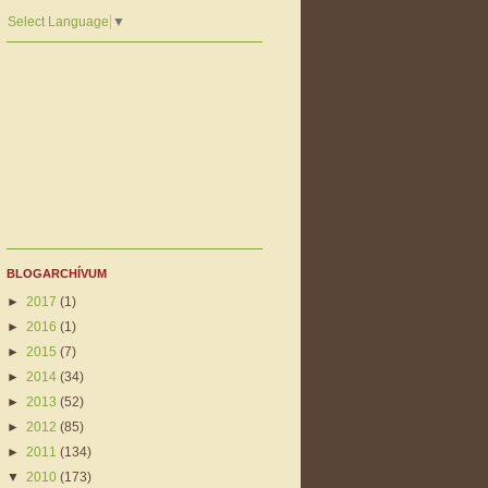
Select Language
▼
BLOGARCHÍVUM
►
2017
(1)
►
2016
(1)
►
2015
(7)
►
2014
(34)
►
2013
(52)
►
2012
(85)
►
2011
(134)
▼
2010
(173)