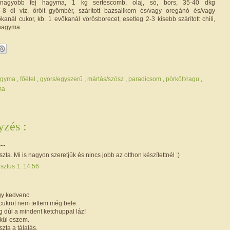
gyobb fej hagyma, 1 kg sertéscomb, olaj, só, bors, 35-40 dkg
-8 dl víz, őrölt gyömbér, szárított bazsalikom és/vagy oregánó és/vagy
kanál cukor, kb. 1 evőkanál vörösborecet, esetleg 2-3 kisebb szárított chili,
hagyma.
agyma
,
főétel
,
gyors/egyszerű
,
mártás/szósz
,
paradicsom
,
pörkölt/ragu
,
ma
zés :
...
ta. Mi is nagyon szeretjük és nincs jobb az otthon készítettnél :)
sztus 1. 14:56
y kedvenc.
cukrot nem tettem még bele.
 dúl a mindent ketchuppal láz!
kül eszem.
zta a tálalás.