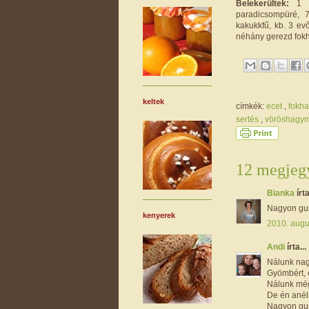
Belekerültek:
1 na
paradicsompüré, 7
kakukkfű, kb. 3 evő
néhány gerezd fok
keltek
címkék:
ecet
,
fokh
sertés
,
vöröshagy
12 megjegy
Bianka
írta
Nagyon gusz
kenyerek
2010. augu
Andi
írta...
Nálunk nag
Gyömbért, 
Nálunk még
De én anél
Nagyon gus