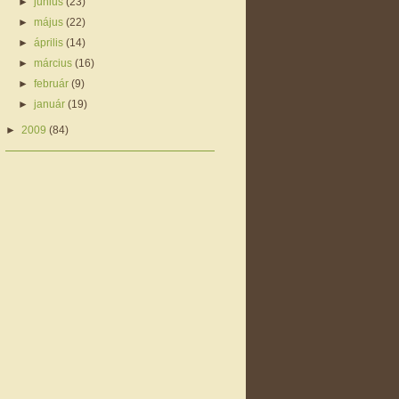
►
június
(23)
►
május
(22)
►
április
(14)
►
március
(16)
►
február
(9)
►
január
(19)
►
2009
(84)