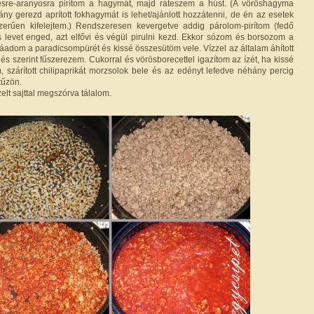
sre-aranyosra pirítom a hagymát, majd ráteszem a húst. (A vöröshagyma
ány gerezd aprított fokhagymát is lehet/ajánlott hozzátenni, de én az esetek
erűen kifelejtem.) Rendszeresen kevergetve addig párolom-pirítom (fedő
s levet enged, azt elfővi és végül pirulni kezd. Ekkor sózom és borsozom a
záadom a paradicsompürét és kissé összesütöm vele. Vízzel az általam áhított
zlés szerint fűszerezem. Cukorral és vörösborecettel igazítom az ízét, ha kissé
, szárított chilipaprikát morzsolok bele és az edényt lefedve néhány percig
tűzön.
elt sajttal megszórva tálalom.