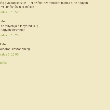
lég gyakran készül!... Ezt az ételt szerencsére mind a 4-en nagyon
. Mi sertéshússal csináljuk. :-)
sztus 3. 18:53
rta...
 és milyen jó a tányérod is. :)
k nagyon tetszenek!
sztus 5. 15:25
írta...
aindrop: köszönöm! :))
sztus 6. 10:06
ldése