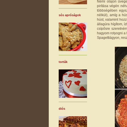
Némi olajon üvege
pirítása végén néh
többségében egysz
nélkül), amíg a hú
sós apróságok
húst, valamint hoz
állagúra hígítom, í
csípősre szeretném
hagyom rotyogni a 
Spagettiágyon, resz
torták
diós