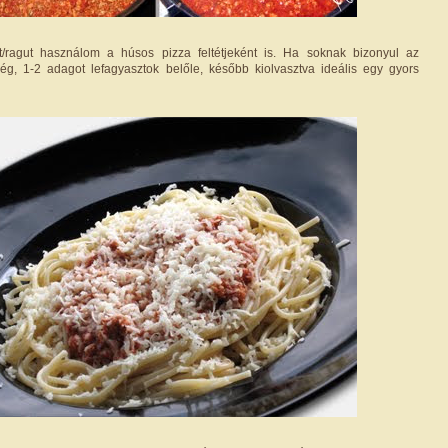
/ragut használom a húsos pizza feltétjeként is. Ha soknak bizonyul az
ség, 1-2 adagot lefagyasztok belőle, később kiolvasztva ideális egy gyors