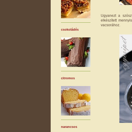
Ugyanezt a szószt
elkészített mennyi
vacsorához.
csokoládés
citromos
narancsos