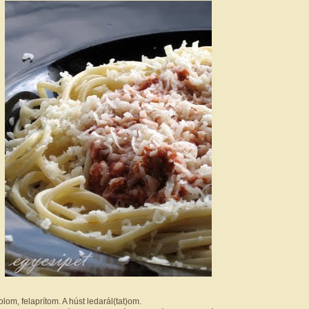
m, felaprítom. A húst ledarál(tat)om.