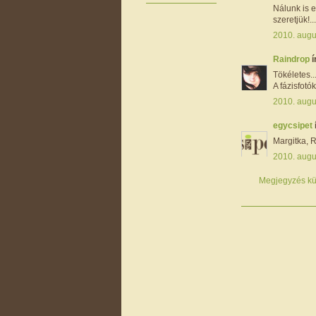
Nálunk is e
szeretjük!..
2010. augu
Raindrop
í
Tökéletes...
A fázisfotó
2010. augu
egycsipet
Margitka, R
2010. augu
Megjegyzés kü