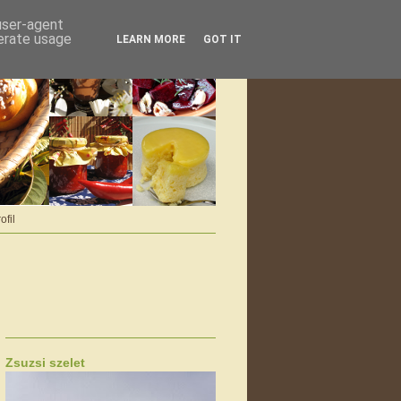
 user-agent
nerate usage
LEARN MORE
GOT IT
ofil
Zsuzsi szelet