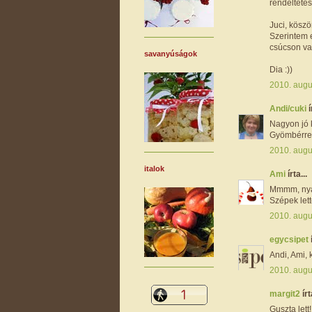
rendelteté
Juci, köszö
Szerintem e
csúcson v
savanyúságok
Dia :))
2010. augu
Andi/cuki
í
Nagyon jó k
Gyömbérrel
2010. augu
italok
Ami
írta...
Mmmm, nyam
Szépek lette
2010. augu
egycsipet
Andi, Ami, 
2010. augu
margit2
írt
Guszta lett!