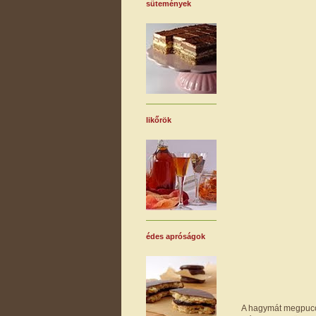
sütemények
likőrök
édes apróságok
A hagymát megpucolo