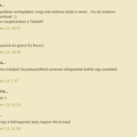
a...
pokban emlegettem, hogy már kellene tarját is venni... Hú de imádom
mával! :-)
n megkívántam a Tiédet!!!
ber 12. 18:47
szerű és gyors! És fincsi:)
ber 12. 19:36
ta...
yira imádjuk! Gusztaaaa!Most szívesen elfogadnék belőle egy szeletkét
er 13. 7:37
írta...
k! :)
ber 13. 10:10
..
hogy a fokhagymás tarja nagyon fincsi kaja!
ber 13. 11:59