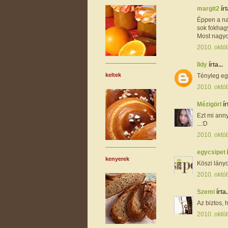
margit2
írt
Éppen a na
sok fokhagy
Most nagyo
2010. októ
Ildy
írta...
keltek
Tényleg egy
2010. októ
Mézigörl
ír
Ezt mi ann
...:D
2010. októb
egycsipet
kenyerek
Köszi lányo
2010. októ
Szemi
írta.
Az biztos, 
2010. októ