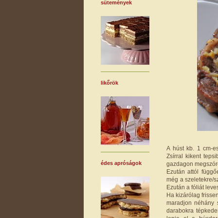
sütemények
likőrök
A húst kb. 1 cm-e
Zsírral kikent tep
édes apróságok
gazdagon megszórom 
Ezután attól függő
még a szeletekre/s
Ezután a fóliát lev
Ha kizárólag frisse
maradjon néhány s
darabokra tépkedem