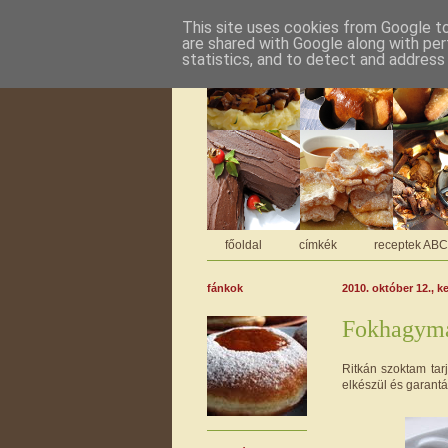
This site uses cookies from Google to 
are shared with Google along with per
statistics, and to detect and address
főoldal
címkék
receptek AB
fánkok
2010. október 12., k
Fokhagymás
Ritkán szoktam tar
elkészül és garant