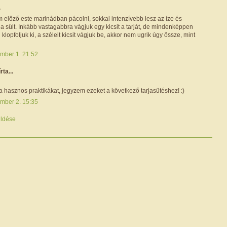
.
 előző este marinádban pácolni, sokkal intenzívebb lesz az íze és
a sült. Inkább vastagabbra vágjuk egy kicsit a tarját, de mindenképpen
lopfoljuk ki, a széleit kicsit vágjuk be, akkor nem ugrik úgy össze, mint
mber 1. 21:52
írta...
 hasznos praktikákat, jegyzem ezeket a következő tarjasütéshez! :)
mber 2. 15:35
ldése