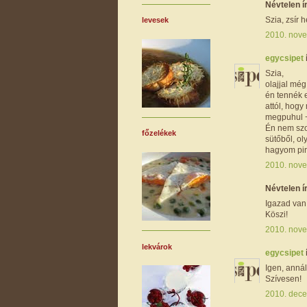
Névtelen ír
Szia, zsír 
levesek
2010. nove
egycsipet
Szia,
olajjal még
én tennék e
attól, hogy
megpuhul + 
Én nem szok
főzelékek
sütőből, o
hagyom pir
2010. nove
Névtelen ír
Igazad van
Köszi!
2010. nove
lekvárok
egycsipet
Igen, annál
Szívesen!
2010. dece