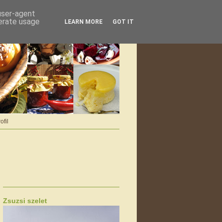
 user-agent
nerate usage
LEARN MORE
GOT IT
ofil
Zsuzsi szelet