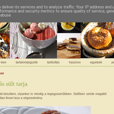
deliver its services and to analyze traffic. Your IP address and
formance and security metrics to ensure quality of service, ge
 abuse.
C-ben
tartalomjegyzék
tartósítás
hasznos
egyebek
pr
edd
 sült tarja
ját készíteni, olyankor is mindig a legegyszerűbben. Sütőben szinte magától
áltan finom lesz a végeredmény.