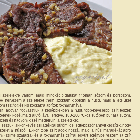
s szeletekre vágom, majd mindkét oldalukat finoman sózom és borsozom.
sibe helyezem a szeleteket (nem szoktam klopfolni a húst), majd a tetejüket
tisztított és kis kockákra aprított fokhagymával.
en, hogyan fogyasztjuk a későbbiekben a húst, több-kevesebb zsírt teszek
zeletek közé, majd alufóliával lefedve, 180-200 °C-os sütőben puhára sütöm.
eszem és hagyom kissé megpirulni a szeleteket.
n esszük, akkor kevés zsiradékkal sütöm, de legtöbbször annyit készítek, hogy
zelet a húsból. Ekkor több zsírt adok hozzá, majd a hús maradékát apró
 (szinte szálakra) és a fokhagymás zsírral együtt edénybe teszem (a zsír