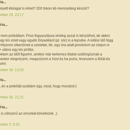
ta...
helyett étolajjal is lehet? 200 fokon kb mennyideig készül?
mber 29. 23:17
írta...
 nem próbáltam. Friss fogyasztásra elvileg azzal is készülhet, de akkor
gy kis vizet vagy egyéb folyadékot (pl. sör) is a tepsibe. A sütési idő függ
 milyenre sikerülnek a szeletek, kb. egy óra alatt gondolom az olajon is
utána egy kis pirítás.
tam az időt figyelni, amikor már kellemes illatok szállingóznak a
lyankor megnézem, megszúrom a húst és ha puha, leveszem a fóliát és
ulni.
mber 30. 13:55
ta...
, én a piskótát szoktam úgy, most, hogy mondod:)
mber 30. 21:21
írta...
 is célszerű az orrunkat követnünk. ;)
mber 2. 8:32