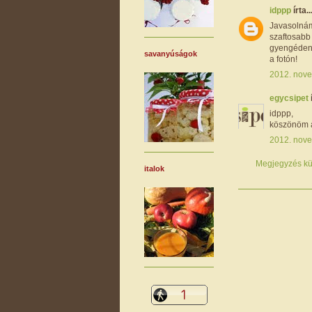
idppp
írta..
Javasolnám
szaftosabb 
gyengéden k
savanyúságok
a fotón!
2012. nove
egycsipet
idppp,
köszönöm a
2012. nove
Megjegyzés kü
italok