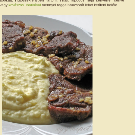
abokat). Hűtőszekrényben tartom. Friss, ropogós héjú kenyérre "kenve",
 vagy
kovászos uborkával
mennyei reggelit/vacsorát lehet keríteni belőle.