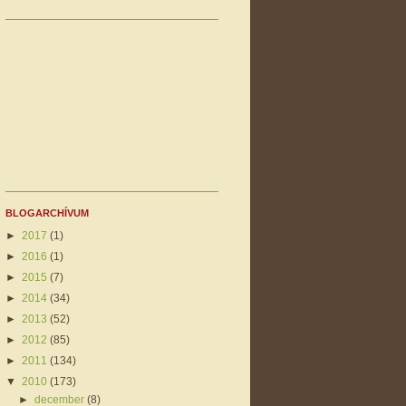
BLOGARCHÍVUM
►
2017
(1)
►
2016
(1)
►
2015
(7)
►
2014
(34)
►
2013
(52)
►
2012
(85)
►
2011
(134)
▼
2010
(173)
►
december
(8)