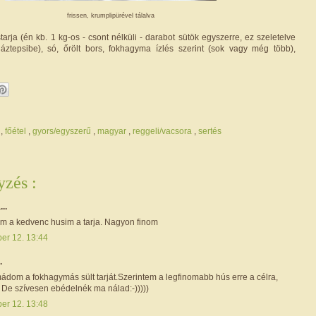
frissen, krumplipürével tálalva
tarja (én kb. 1 kg-os - csont nélküli - darabot sütök egyszerre, ez szeletelve
áztepsibe), só, őrölt bors, fokhagyma ízlés szerint (sok vagy még több),
a
,
főétel
,
gyors/egyszerű
,
magyar
,
reggeli/vacsora
,
sertés
zés :
...
 a kedvenc husim a tarja. Nagyon finom
ber 12. 13:44
.
ádom a fokhagymás sült tarját.Szerintem a legfinomabb hús erre a célra,
. De szívesen ebédelnék ma nálad:-)))))
ber 12. 13:48