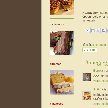
Hozzávalók:
sertés
éppen belefér a g
sertészsír.
csokoládés
címkék:
fokhagym
13 megjegy
citromos
Bianka
írta
ÁÁÁ imádom
2010. októ
Anikó
írta..
Imádom, im
szaftos stb
2010. októ
narancsos