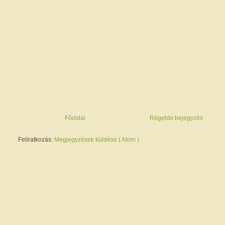
s
Főoldal
Régebbi bejegyzés
Feliratkozás:
Megjegyzések küldése ( Atom )