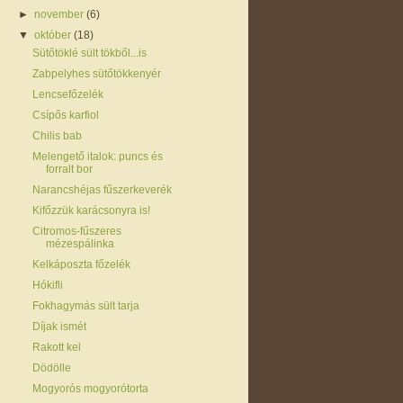
►
november
(6)
▼
október
(18)
Sütőtöklé sült tökből...is
Zabpelyhes sütőtökkenyér
Lencsefőzelék
Csípős karfiol
Chilis bab
Melengető italok: puncs és
forralt bor
Narancshéjas fűszerkeverék
Kifőzzük karácsonyra is!
Citromos-fűszeres
mézespálinka
Kelkáposzta főzelék
Hókifli
Fokhagymás sült tarja
Díjak ismét
Rakott kel
Dödölle
Mogyorós mogyorótorta