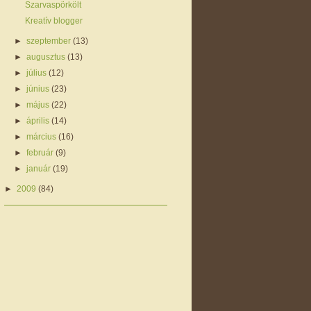
Szarvaspörkölt
Kreatív blogger
►
szeptember
(13)
►
augusztus
(13)
►
július
(12)
►
június
(23)
►
május
(22)
►
április
(14)
►
március
(16)
►
február
(9)
►
január
(19)
►
2009
(84)