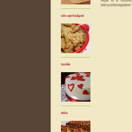
lepje el a húsdar
idényzöldségekkel
sós apróságok
torták
diós