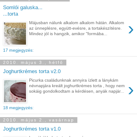
Somlói galuska...
...torta
›
Májusban nálunk alkalom alkalom hátán. Alkalom
az ünneplésre, együtt-evésre, a tortakészítésre.
Mindez jól is hangzik, amikor "formába...
17 megjegyzés:
2010. május 3., hétfő
Joghurtkrémes torta v2.0
Picurka családunknak annyira ízlett a lánykám
›
névnapjára kreált joghurtkrémes torta , hogy nem
sokáig gondolkodtam a kérdésen, anyák napjár...
18 megjegyzés:
2010. május 2., vasárnap
Joghurtkrémes torta v1.0