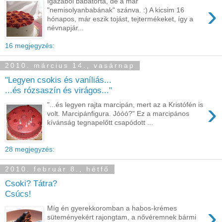
Igazából babatorta, de a már
›
"nemisolyanbabának" szánva. :) A kicsim 16
hónapos, már eszik tojást, tejtermékeket, így a
névnapjár...
16 megjegyzés:
2010. március 14., vasárnap
"Legyen csokis és vaníliás...
...és rózsaszín és virágos..."
›
"...és legyen rajta marcipán, mert az a Kristófén is
volt. Marcipánfigura. Jóóó?" Ez a marcipános
kívánság tegnapelőtt csapódott ...
28 megjegyzés:
2010. február 8., hétfő
Csoki? Tátra?
Csúcs!
›
Míg én gyerekkoromban a habos-krémes
süteményekért rajongtam, a nővéremnek bármi