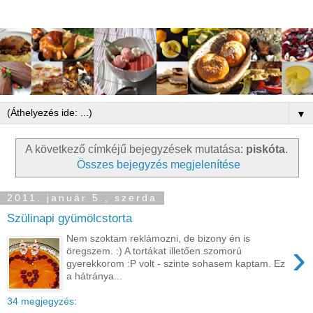
▼
A következő címkéjű bejegyzések mutatása:
piskóta
.
Összes bejegyzés megjelenítése
2011. január 5., szerda
Szülinapi gyümölcstorta
Nem szoktam reklámozni, de bizony én is
›
öregszem. :) A tortákat illetően szomorú
gyerekkorom :P volt - szinte sohasem kaptam. Ez
a hátránya...
34 megjegyzés: