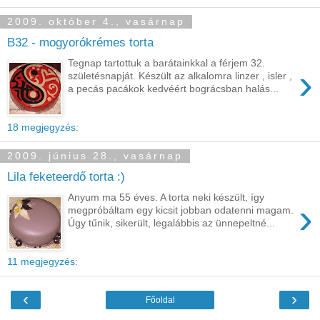
2009. október 4., vasárnap
B32 - mogyorókrémes torta
Tegnap tartottuk a barátainkkal a férjem 32.
›
születésnapját. Készült az alkalomra linzer , isler ,
a pecás pacákok kedvéért bográcsban halás...
18 megjegyzés:
2009. június 28., vasárnap
Lila feketeerdő torta :)
Anyum ma 55 éves. A torta neki készült, így
›
megpróbáltam egy kicsit jobban odatenni magam.
Úgy tűnik, sikerült, legalábbis az ünnepeltné...
11 megjegyzés:
‹
›
Főoldal