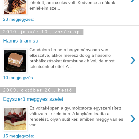
jöhetett, ami csokis volt. Kedvence a nálunk -
emlékeim sze...
23 megjegyzés:
2010. január 10., vasárnap
Hamis tiramisu
Gondolom ha nem hagyományosan van
›
elkészítve, akkor merész dolog a hasonló
próbálkozásokat tiramisunak hívni, de most
tekintsünk el ettől. A...
10 megjegyzés:
2009. október 26., hétfő
Egyszerű meggyes szelet
Ez voltaképpen a gyümölcstorta egyszerűsített
›
változata - szeletben. A lánykám leadta a
rendelést, olyan sütit kér, amiben meggy van és
van...
15 megjegyzés: