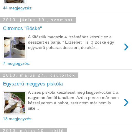
44 megjegyzés:
2010. június 19., szombat
Citromos "Böske"
A Kifőztük magazin 4. számához készült ez a
›
desszert és párja, " Erzsébet " is. :) Böske egy
egyszerű poharas desszert, de akár...
7 megjegyzés:
2010. május 27., csütörtök
Egyszerű meggyes piskóta
A vizes piskóta készítését még kisgyerkőcként, a
›
nagymamámtól tanultam. Azóta persze már nem
kézzel verem a habot, szerintem már nem is
sike...
18 megjegyzés:
2010. május 10., hétfő