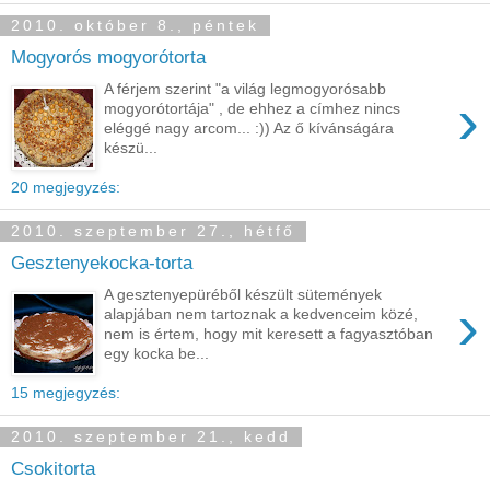
2010. október 8., péntek
Mogyorós mogyorótorta
A férjem szerint "a világ legmogyorósabb
›
mogyorótortája" , de ehhez a címhez nincs
eléggé nagy arcom... :)) Az ő kívánságára
készü...
20 megjegyzés:
2010. szeptember 27., hétfő
Gesztenyekocka-torta
A gesztenyepüréből készült sütemények
›
alapjában nem tartoznak a kedvenceim közé,
nem is értem, hogy mit keresett a fagyasztóban
egy kocka be...
15 megjegyzés:
2010. szeptember 21., kedd
Csokitorta