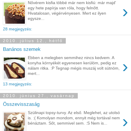
Nővérem kisfia többé már nem kisfiú: már majd'
›
egy hete papírja van róla, hogy felnőtt.
Hivatalosan, végérvényesen. Mert ez ilyen
egysze...
28 megjegyzés:
2010. július 12., hétfő
Banános szemek
Ebben a melegben semmihez nincs kedvem. A
›
konyha környékét egyenesen kerülöm, pedig ez
nálam ritka. :P Tegnap mégis muszáj volt sütnöm,
mert...
13 megjegyzés:
2010. június 27., vasárnap
Összevisszaság
Szülinapi topsy-turvy. Az első. Meglehet, az utolsó
›
is. :( Komolyan mondom, ennyit még tortával nem
bénáztam. Sőt, semmivel sem. :S Nem is...