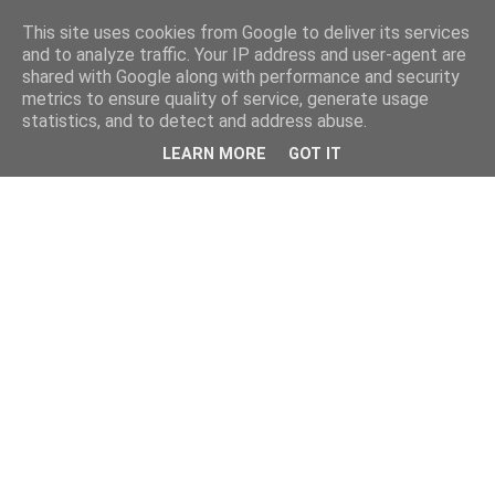
This site uses cookies from Google to deliver its services
and to analyze traffic. Your IP address and user-agent are
shared with Google along with performance and security
metrics to ensure quality of service, generate usage
statistics, and to detect and address abuse.
LEARN MORE
GOT IT