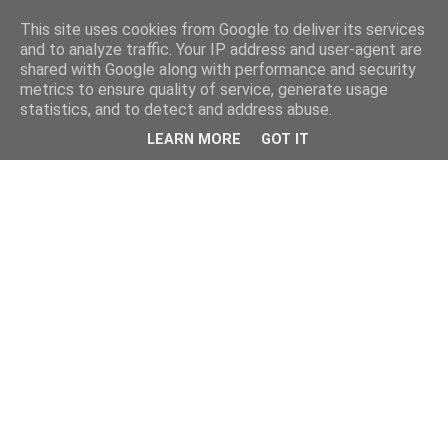
This site uses cookies from Google to deliver its services
and to analyze traffic. Your IP address and user-agent are
shared with Google along with performance and security
metrics to ensure quality of service, generate usage
statistics, and to detect and address abuse.
LEARN MORE
GOT IT