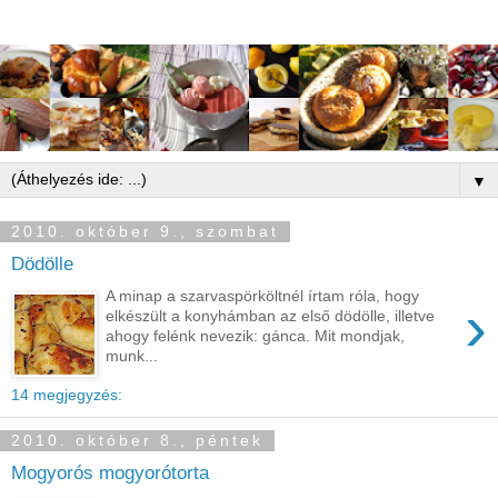
▼
2010. október 9., szombat
Dödölle
A minap a szarvaspörköltnél írtam róla, hogy
›
elkészült a konyhámban az első dödölle, illetve
ahogy felénk nevezik: gánca. Mit mondjak,
munk...
14 megjegyzés:
2010. október 8., péntek
Mogyorós mogyorótorta