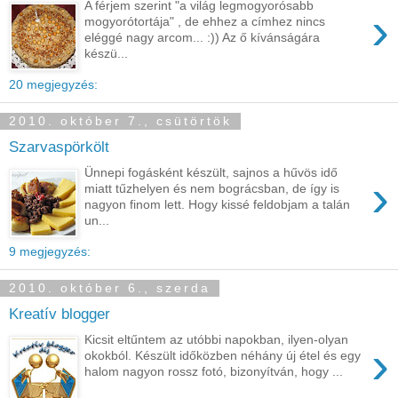
A férjem szerint "a világ legmogyorósabb
›
mogyorótortája" , de ehhez a címhez nincs
eléggé nagy arcom... :)) Az ő kívánságára
készü...
20 megjegyzés:
2010. október 7., csütörtök
Szarvaspörkölt
Ünnepi fogásként készült, sajnos a hűvös idő
›
miatt tűzhelyen és nem bográcsban, de így is
nagyon finom lett. Hogy kissé feldobjam a talán
un...
9 megjegyzés:
2010. október 6., szerda
Kreatív blogger
Kicsit eltűntem az utóbbi napokban, ilyen-olyan
›
okokból. Készült időközben néhány új étel és egy
halom nagyon rossz fotó, bizonyítván, hogy ...