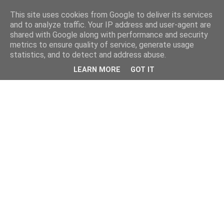
This site uses cookies from Google to deliver its services
and to analyze traffic. Your IP address and user-agent are
shared with Google along with performance and security
metrics to ensure quality of service, generate usage
statistics, and to detect and address abuse.
LEARN MORE
GOT IT