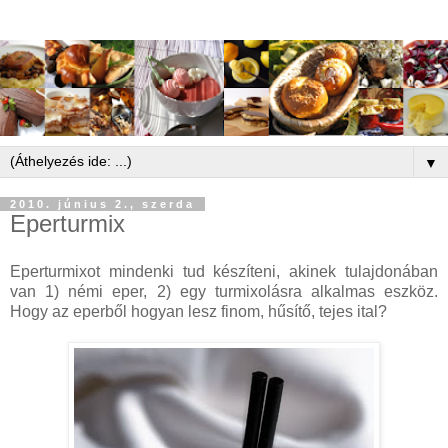
▼
2010. június 2., szerda
Eperturmix
Eperturmixot mindenki tud készíteni, akinek tulajdonában
van 1) némi eper, 2) egy turmixolásra alkalmas eszköz.
Hogy az eperből hogyan lesz finom, hűsítő, tejes ital?