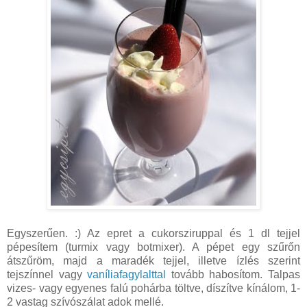
Egyszerűen. :) Az epret a cukorsziruppal és 1 dl tejjel
pépesítem (turmix vagy botmixer). A pépet egy szűrőn
átszűröm, majd a maradék tejjel, illetve ízlés szerint
tejszínnel vagy
vaníliafagylalttal
tovább habosítom. Talpas
vizes- vagy egyenes falú pohárba töltve, díszítve kínálom, 1-
2 vastag szívószálat adok mellé.