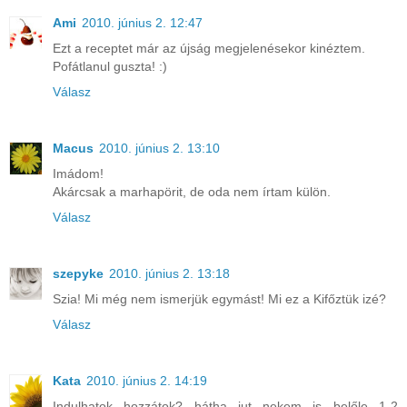
Ami
2010. június 2. 12:47
Ezt a receptet már az újság megjelenésekor kinéztem.
Pofátlanul guszta! :)
Válasz
Macus
2010. június 2. 13:10
Imádom!
Akárcsak a marhapörit, de oda nem írtam külön.
Válasz
szepyke
2010. június 2. 13:18
Szia! Mi még nem ismerjük egymást! Mi ez a Kifőztük izé?
Válasz
Kata
2010. június 2. 14:19
Indulhatok hozzátok? hátha jut nekem is belőle 1-2