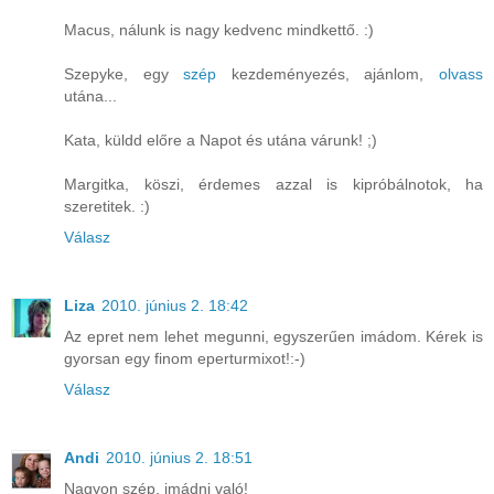
Macus, nálunk is nagy kedvenc mindkettő. :)
Szepyke, egy
szép
kezdeményezés, ajánlom,
olvass
utána...
Kata, küldd előre a Napot és utána várunk! ;)
Margitka, köszi, érdemes azzal is kipróbálnotok, ha
szeretitek. :)
Válasz
Liza
2010. június 2. 18:42
Az epret nem lehet megunni, egyszerűen imádom. Kérek is
gyorsan egy finom eperturmixot!:-)
Válasz
Andi
2010. június 2. 18:51
Nagyon szép, imádni való!