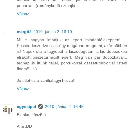
pohárral...(reménykedő szmájli)
Válasz
margit2
2010. június 2. 16:10
Mi is nagyon imádjuk az epert mindenféleképpen! ...
Frissen leszedve csak úgy magában megenni, akár sütiben
is! Napok óta a fagyóból is kiszedegetem a kis dobozokba
elrakott összeturmixolt epert. Még van pár dobozkával...
tegnap is ittunk tejjel, porcukorral összeturmixolva! Isteni
finom!!!! :-)
Jó ötlet ez a vaníliafagyi hozzá!!!
Válasz
egycsipet
2010. június 2. 16:45
Bianka, köszi! :)
Ami :DD