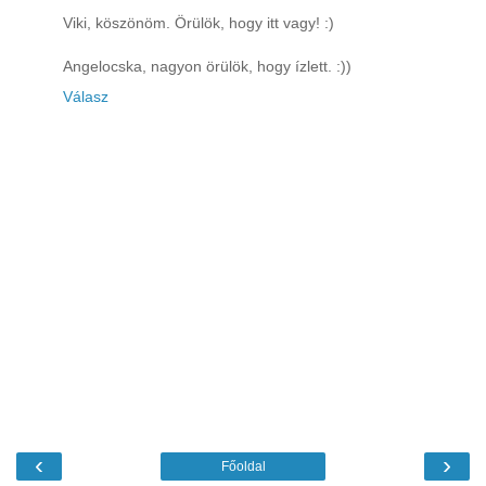
Viki, köszönöm. Örülök, hogy itt vagy! :)
Angelocska, nagyon örülök, hogy ízlett. :))
Válasz
‹
›
Főoldal