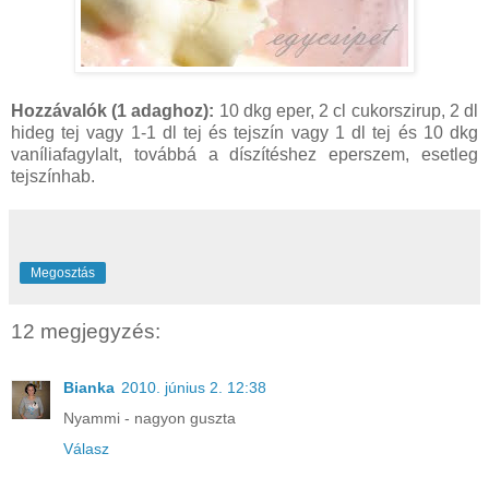
Hozzávalók (1 adaghoz):
10 dkg eper, 2 cl cukorszirup, 2 dl
hideg tej vagy 1-1 dl tej és tejszín vagy 1 dl tej és 10 dkg
vaníliafagylalt, továbbá a díszítéshez eperszem, esetleg
tejszínhab.
Megosztás
12 megjegyzés:
Bianka
2010. június 2. 12:38
Nyammi - nagyon guszta
Válasz