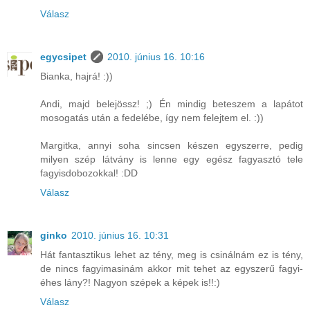
Válasz
egycsipet
2010. június 16. 10:16
Bianka, hajrá! :))
Andi, majd belejössz! ;) Én mindig beteszem a lapátot
mosogatás után a fedelébe, így nem felejtem el. :))
Margitka, annyi soha sincsen készen egyszerre, pedig
milyen szép látvány is lenne egy egész fagyasztó tele
fagyisdobozokkal! :DD
Válasz
ginko
2010. június 16. 10:31
Hát fantasztikus lehet az tény, meg is csinálnám ez is tény,
de nincs fagyimasinám akkor mit tehet az egyszerű fagyi-
éhes lány?! Nagyon szépek a képek is!!:)
Válasz