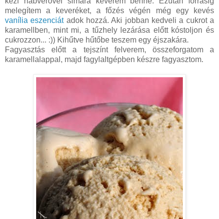
kézi habverővel simára keverem benne. Ezután forrásig
melegítem a keveréket, a főzés végén még egy kevés
vanília eszenciát
adok hozzá. Aki jobban kedveli a cukrot a
karamellben, mint mi, a tűzhely lezárása előtt kóstoljon és
cukrozzon... :)) Kihűtve hűtőbe teszem egy éjszakára.
Fagyasztás előtt a tejszínt felverem, összeforgatom a
karamellalappal, majd fagylaltgépben készre fagyasztom.