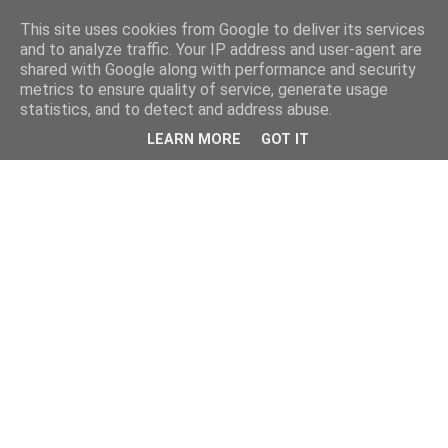
This site uses cookies from Google to deliver its services
and to analyze traffic. Your IP address and user-agent are
shared with Google along with performance and security
metrics to ensure quality of service, generate usage
statistics, and to detect and address abuse.
LEARN MORE
GOT IT