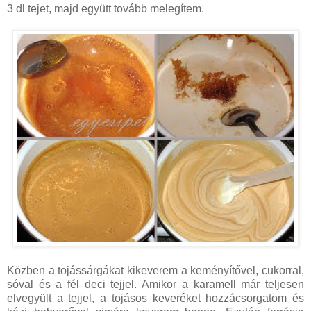
3 dl tejet, majd együtt tovább melegítem.
Közben a tojássárgákat kikeverem a keményítővel, cukorral,
sóval és a fél deci tejjel. Amikor a karamell már teljesen
elvegyült a tejjel, a tojásos keveréket hozzácsorgatom és