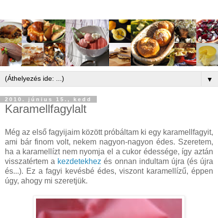
▼
2010. június 15., kedd
Karamellfagylalt
Még az első fagyijaim között próbáltam ki egy karamellfagyit,
ami bár finom volt, nekem nagyon-nagyon édes. Szeretem,
ha a karamellízt nem nyomja el a cukor édessége, így aztán
visszatértem a
kezdetekhez
és onnan indultam újra (és újra
és...). Ez a fagyi kevésbé édes, viszont karamellízű, éppen
úgy, ahogy mi szeretjük.