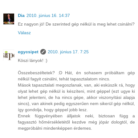
Dia
2010. június 16. 14:37
Ez nagyon jó! De szerinted gép nélkül is meg lehet csinálni?
Válasz
egycsipet
2010. június 17. 7:25
Köszi lányok! :)
Összebeszéltetek? :D Hát, én sohasem próbáltam gép
nélkül fagyit csinálni, tehát tapasztalatom nincs.
Mások tapasztalati megoszlanak, van, aki esküszik rá, hogy
olyat lehet gép nélkül is készíteni, mint géppel (ezt ugye ki
lehet jelenteni, de ha nincs gépe, akkor viszonyítási alapja
sincs), van akinek pedig egyszerűen nem sikerül gép nélkül,
így gondolja, hogy géppel jobb lesz.
Ennek függvényében álljatok neki, biztosan függ a
fagyasztó hőmérsékletétől kezdve még jópár dologtól, de
megpróbálni mindenképpen érdemes.