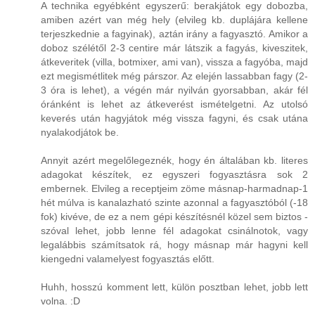
A technika egyébként egyszerű: berakjátok egy dobozba,
amiben azért van még hely (elvileg kb. duplájára kellene
terjeszkednie a fagyinak), aztán irány a fagyasztó. Amikor a
doboz szélétől 2-3 centire már látszik a fagyás, kiveszitek,
átkeveritek (villa, botmixer, ami van), vissza a fagyóba, majd
ezt megismétlitek még párszor. Az elején lassabban fagy (2-
3 óra is lehet), a végén már nyilván gyorsabban, akár fél
óránként is lehet az átkeverést ismételgetni. Az utolsó
keverés után hagyjátok még vissza fagyni, és csak utána
nyalakodjátok be.
Annyit azért megelőlegeznék, hogy én általában kb. literes
adagokat készítek, ez egyszeri fogyasztásra sok 2
embernek. Elvileg a receptjeim zöme másnap-harmadnap-1
hét múlva is kanalazható szinte azonnal a fagyasztóból (-18
fok) kivéve, de ez a nem gépi készítésnél közel sem biztos -
szóval lehet, jobb lenne fél adagokat csinálnotok, vagy
legalábbis számítsatok rá, hogy másnap már hagyni kell
kiengedni valamelyest fogyasztás előtt.
Huhh, hosszú komment lett, külön posztban lehet, jobb lett
volna. :D