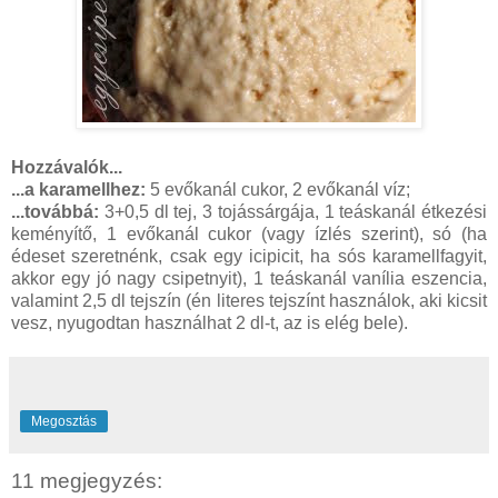
Hozzávalók...
...a karamellhez:
5 evőkanál cukor, 2 evőkanál víz;
...továbbá:
3+0,5 dl tej, 3 tojássárgája, 1 teáskanál étkezési
keményítő, 1 evőkanál cukor (vagy ízlés szerint), só (ha
édeset szeretnénk, csak egy icipicit, ha sós karamellfagyit,
akkor egy jó nagy csipetnyit), 1 teáskanál vanília eszencia,
valamint 2,5 dl tejszín (én literes tejszínt használok, aki kicsit
vesz, nyugodtan használhat 2 dl-t, az is elég bele).
Megosztás
11 megjegyzés: