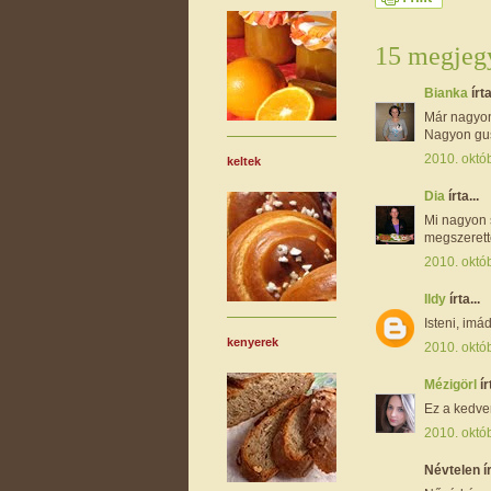
15 megjegy
Bianka
írta
Már nagyon
Nagyon gu
2010. októb
keltek
Dia
írta...
Mi nagyon 
megszerette
2010. októ
Ildy
írta...
Isteni, imá
kenyerek
2010. októ
Mézigörl
ír
Ez a kedven
2010. októ
Névtelen ír