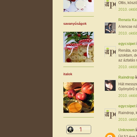
Ottis, köszö
2010. októ
Renata K
savanyúságok
A lencse ná
2010. októ
egycsipet
Renáta, eze
szoktam, d
az áztatás 
2010. októ
italok
Raindrop
í
Hát messze 
Gyönyörű s
2010. októ
egycsipet
Raindrop, k
2010. októ
Unknown
í
Új! 52 éve 