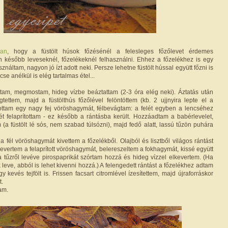
ban
, hogy a füstölt húsok főzésénél a felesleges főzőlevet érdemes
án később leveseknél, főzelékeknél felhasználni. Ehhez a főzelékhez is egy
ználtam, nagyon jó ízt adott neki. Persze lehetne füstölt hússal együtt főzni is
cse anélkül is elég tartalmas étel...
ttam, megmostam, hideg vízbe beáztattam (2-3 óra elég neki). Áztatás után
tettem, majd a füstölthús főzőlével felöntöttem (kb. 2 ujjnyira lepte el a
ítottam egy nagy fej vöröshagymát, félbevágtam: a felét egyben a lencséhez
lét felaprítottam - ez később a rántásba került. Hozzáadtam a babérlevelet,
a füstölt lé sós, nem szabad túlsózni), majd fedő alatt, lassú tűzön puhára
a fél vöröshagymát kivettem a főzelékből. Olajból és lisztből világos rántást
evertem a felaprított vöröshagymát, belereszeltem a fokhagymát, kissé együtt
 a tűzről levéve pirospaprikát szórtam hozzá és hideg vízzel elkevertem. (Ha
 leve, abból is lehet kivenni hozzá.) A felengedett rántást a főzelékhez adtam
 kevés tejfölt is. Frissen facsart citromlével ízesítettem, majd újraforráskor
t.
tam.