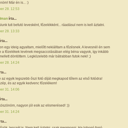
nöm! Már én is... :)
ber 28. 12:53
alman
írta...
lunk tuti befutó levesként, főzelékként... ráadásul nem is kell áztatni.
ber 28. 13:33
írta...
n egy ideig agyaltam, mielőtt nekiálltam a főzésnek. A levesnél én sem
e a főzelékek levének megsaccolásában elég béna vagyok, így inkább
mellett döntöttem. Legközelebb már bátrabban futok neki! ;)
ber 28. 14:24
rta...
az egyik legszebb őszi fotó díját megkapod tőlem az első fotódra!
zép, és az egyik kedvenc főzelékem!
ber 31. 14:06
írta...
öszönöm, nagyon jól esik az elismerésed! :))
ber 31. 14:24
rta...
főzök, lencsét is. Nem kell áztatni, csak megmosni. Ha lobogó forró