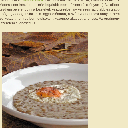
őznöm "kellett"
lencselevest
. Kezdtünk hát megbarátkozni, a lencse és én. Túl
ovábbra sem készült, de már legalább nem néztem rá csúnyán. :) Az utóbbi
ezdtem belelendülni a főzelékek készítésébe, így keresem az újabb és újabb
t még egy adag füstölt lé a fagyasztómban, a szárazbabot most annyira nem
só készült nemrégiben, utolsóként kezembe akadt ő: a lencse. Az eredmény
szeretem a lencsét! :D