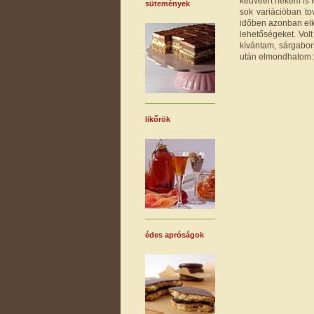
kedvéért nekem is f
sütemények
sok variációban t
időben azonban elk
lehetőségeket. Vol
kívántam, sárgabor
után elmondhatom: 
likőrök
édes apróságok