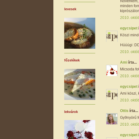
Nővérkém,
minden for
levesek
kiprószálo
2010. októ
egycsipet
Köszi minde
Húúúgi :D
2010. októ
főzelékek
Ami
írta...
Micsoda fot
2010. októ
egycsipet
Ami köszi, 
2010. októ
Ottis
írta...
lekvárok
Gy9nyörű fo
2010. októ
egycsipet