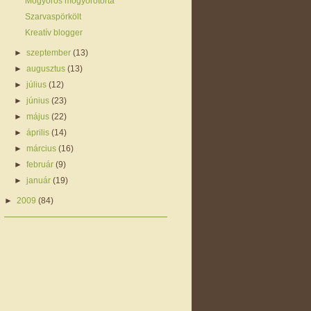
Mogyorós mogyorótorta
Szarvaspörkölt
Kreatív blogger
►
szeptember
(13)
►
augusztus
(13)
►
július
(12)
►
június
(23)
►
május
(22)
►
április
(14)
►
március
(16)
►
február
(9)
►
január
(19)
►
2009
(84)