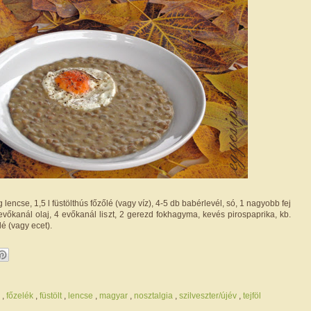
 lencse, 1,5 l füstölthús főzőlé (vagy víz), 4-5 db babérlevél, só, 1 nagyobb fej
vőkanál olaj, 4 evőkanál liszt, 2 gerezd fokhagyma, kevés pirospaprika, kb.
lé (vagy ecet).
l
,
főzelék
,
füstölt
,
lencse
,
magyar
,
nosztalgia
,
szilveszter/újév
,
tejföl