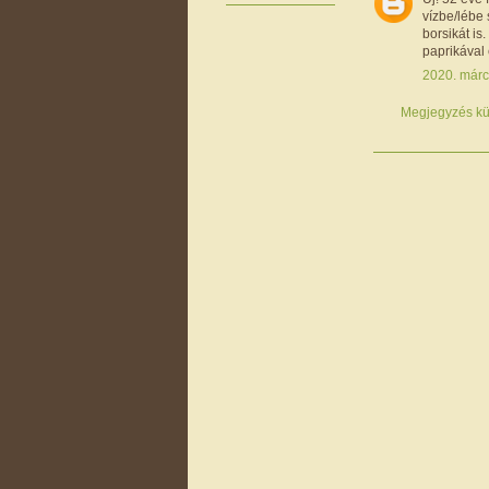
vízbe/lébe
borsikát i
paprikával 
2020. márc
Megjegyzés kü