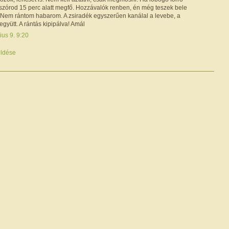
 szórod 15 perc alatt megfő. Hozzávalók renben, én még teszek bele
s. Nem rántom habarom. A zsiradék egyszerűen kanálal a levebe, a
együtt. A rántás kipipálva! Amál
ius 9. 9:20
ldése