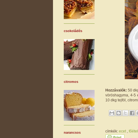
csokoládés
citromos
Hozzávalók:
50 dkg
vöröshagyma, 4-5 e
10 dkg tejföl, citrom
címkék:
ecet
,
főéte
narancsos