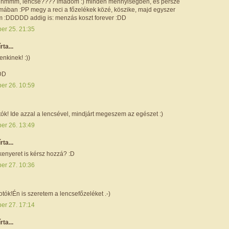
 hmmm, lencse???? imádom :) minden mennyiségben, és persze
mában :PP megy a reci a főzelékek közé, köszike, majd egyszer
m :DDDDD addig is: menzás koszt forever :DD
ber 25. 21:35
írta...
nkinek! :))
DD
ber 26. 10:59
ók! Ide azzal a lencsével, mindjárt megeszem az egészet :)
ber 26. 13:49
írta...
kenyeret is kérsz hozzá? :D
ber 27. 10:36
tók!Én is szeretem a lencsefőzeléket .-)
ber 27. 17:14
írta...