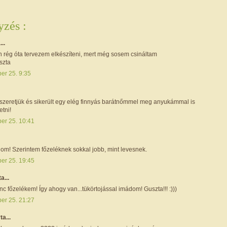
zés :
...
 rég óta tervezem elkészíteni, mert még sosem csináltam
szta
er 25. 9:35
szeretjük és sikerült egy elég finnyás barátnőmmel meg anyukámmal is
tni!
ber 25. 10:41
dom! Szerintem főzeléknek sokkal jobb, mint levesnek.
ber 25. 19:45
ta...
c főzelékem! Így ahogy van...tükörtojással imádom! Guszta!!! :)))
ber 25. 21:27
ta...