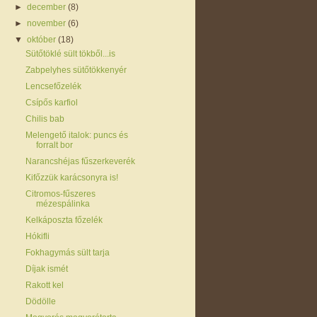
►
december
(8)
►
november
(6)
▼
október
(18)
Sütőtöklé sült tökből...is
Zabpelyhes sütőtökkenyér
Lencsefőzelék
Csípős karfiol
Chilis bab
Melengető italok: puncs és
forralt bor
Narancshéjas fűszerkeverék
Kifőzzük karácsonyra is!
Citromos-fűszeres
mézespálinka
Kelkáposzta főzelék
Hókifli
Fokhagymás sült tarja
Díjak ismét
Rakott kel
Dödölle