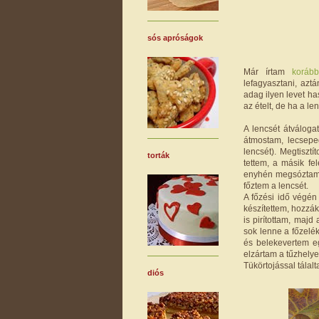
sós apróságok
Már írtam
koráb
lefagyasztani, azt
adag ilyen levet has
az ételt, de ha a len
A lencsét átváloga
átmostam, lecsepeg
lencsét). Megtiszt
torták
tettem, a másik fe
enyhén megsóztam (
főztem a lencsét.
A főzési idő végén 
készítettem, hozzák
is pirítottam, majd
sok lenne a főzelék
és belekevertem egy
elzártam a tűzhelye
Tükörtojással tálal
diós