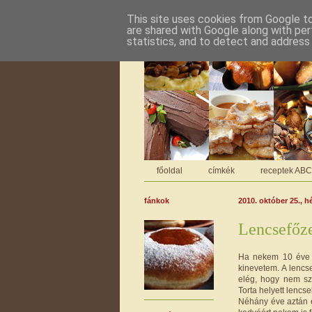
This site uses cookies from Google to 
are shared with Google along with per
statistics, and to detect and address
főoldal
címkék
receptek AB
fánkok
2010. október 25., h
Lencsefőz
Ha nekem 10 éve v
kinevetem. A lencs
elég, hogy nem sz
Torta helyett lencse
Néhány éve aztán e