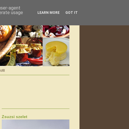
 user-agent
nerate usage
LEARN MORE
GOT IT
ofil
Zsuzsi szelet