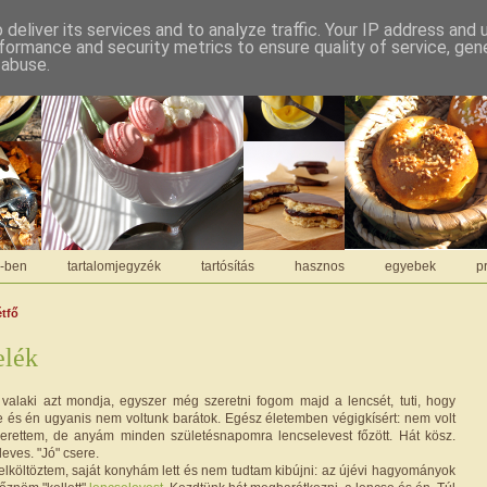
deliver its services and to analyze traffic. Your IP address and
formance and security metrics to ensure quality of service, ge
 abuse.
C-ben
tartalomjegyzék
tartósítás
hasznos
egyebek
pr
étfő
elék
alaki azt mondja, egyszer még szeretni fogom majd a lencsét, tuti, hogy
e és én ugyanis nem voltunk barátok. Egész életemben végigkísért: nem volt
erettem, de anyám minden születésnapomra lencselevest főzött. Hát kösz.
leves. "Jó" csere.
lköltöztem, saját konyhám lett és nem tudtam kibújni: az újévi hagyományok