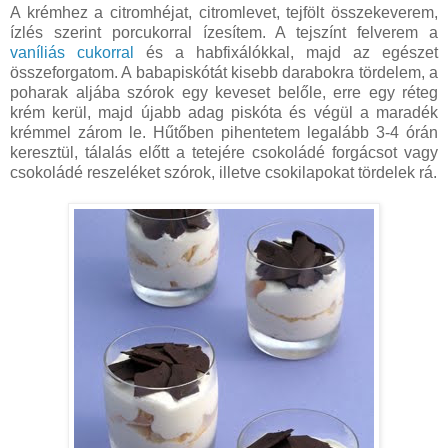
A krémhez a citromhéjat, citromlevet, tejfölt összekeverem,
ízlés szerint porcukorral ízesítem. A tejszínt felverem a
vaníliás cukorral
és a habfixálókkal, majd az egészet
összeforgatom. A babapiskótát kisebb darabokra tördelem, a
poharak aljába szórok egy keveset belőle, erre egy réteg
krém kerül, majd újabb adag piskóta és végül a maradék
krémmel zárom le. Hűtőben pihentetem legalább 3-4 órán
keresztül, tálalás előtt a tetejére csokoládé forgácsot vagy
csokoládé reszeléket szórok, illetve csokilapokat tördelek rá.