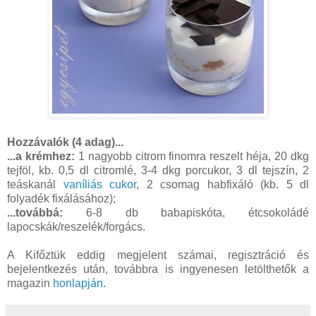
Hozzávalók (4 adag)...
...a krémhez:
1 nagyobb citrom finomra reszelt héja, 20 dkg
tejföl, kb. 0,5 dl citromlé, 3-4 dkg porcukor, 3 dl tejszín, 2
teáskanál
vaníliás cukor
, 2 csomag habfixáló (kb. 5 dl
folyadék fixálásához);
...továbbá:
6-8 db babapiskóta, étcsokoládé
lapocskák/reszelék/forgács.
A Kifőztük eddig megjelent számai, regisztráció és
bejelentkezés után, továbbra is ingyenesen letölthetők a
magazin
honlapján
.