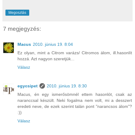
Megosztás
7 megjegyzés:
Macus
2010. június 19. 8:04
Ez olyan, mint a Citrom varázs/ Citromos álom, ill.hasonlít
hozzá. Azt nagyon szeretjük...
Válasz
egycsipet
2010. június 19. 8:30
Macus, én egy ismerősömnél ettem hasonlót, csak az
naranccsal készült. Neki fogalma nem volt, mi a desszert
eredeti neve, de ezek szerint talán pont "narancsos álom"?
:))
Válasz