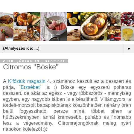
▼
2010. június 19., szombat
Citromos "Böske"
A
Kifőztük magazin
4. számához készült ez a desszert és
párja, "
Erzsébet
" is. :) Böske egy egyszerű poharas
desszert, de akár az egész - vagy többszörös - mennyiség
egyben, egy nagyobb tálban is elkészíthető. Villámgyors, a
tördelt-morzsolt babapiskótának köszönhetően néhány órán
belül fogyasztható, persze minél többet pihen a
hűtőszekrényben, annál krémesebb, puhább és finomabb
lesz a végeredmény. Citromrajongóknak meleg nyári
napokon kötelező! :))