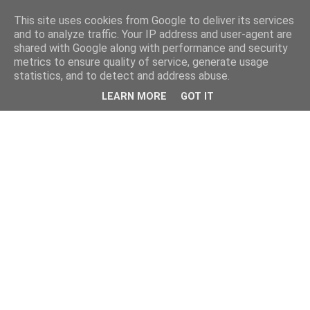
This site uses cookies from Google to deliver its services
and to analyze traffic. Your IP address and user-agent are
shared with Google along with performance and security
metrics to ensure quality of service, generate usage
statistics, and to detect and address abuse.
LEARN MORE
GOT IT