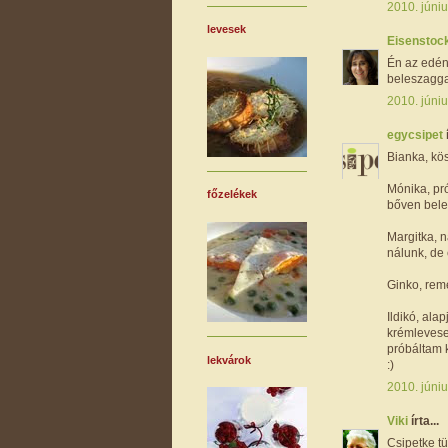
2010. júniu
levesek
Eisenstock
Én az edén
beleszagga
2010. júniu
egycsipet
Bianka, kö
Mónika, pró
főzelékek
bőven bele.
Margitka, n
nálunk, de 
Ginko, remé
Ildikó, ala
krémlevese
próbáltam k
lekvárok
:)
2010. júniu
Viki
írta...
Csipetke tü