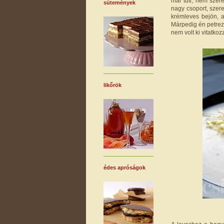
már tuti, nem szere
sütemények
nagy csoport, szere
krémleves bejön, a
Márpedig én petre
nem volt ki vitatko
likőrök
édes apróságok