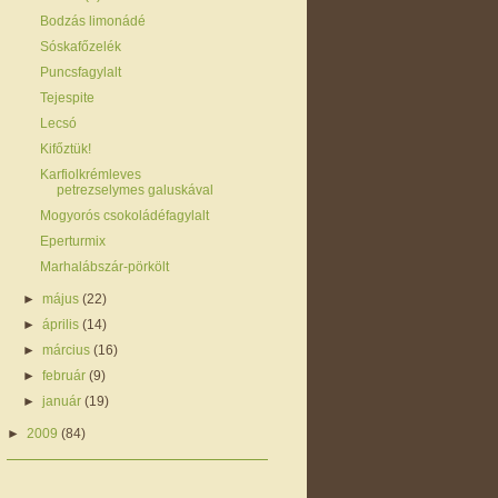
Bodzás limonádé
Sóskafőzelék
Puncsfagylalt
Tejespite
Lecsó
Kifőztük!
Karfiolkrémleves
petrezselymes galuskával
Mogyorós csokoládéfagylalt
Eperturmix
Marhalábszár-pörkölt
►
május
(22)
►
április
(14)
►
március
(16)
►
február
(9)
►
január
(19)
►
2009
(84)