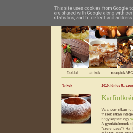
This site uses cookies from Google to 
are shared with Google along with per
statistics, and to detect and address
főoldal
címkék
receptek AB
fánkok
2010. június 5., szo
Karfiolkré
Valahogy ritkán ju
frissek ritkán inte
hogy kaptam egy
s
A gyerkőcömnek elé
"szerencsés"? Ha l