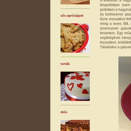
A leveshez a hagym
felaprítottam (ne
pirítottam a hagymá
és botmixerrel pép
sós apróságok
tűzre visszatéve fel
Amíg a leves főtt, 
amennyivel galusk
kevertem. Egy műa
segítségével lobog
kiszedtem, leöblíte
Tálaláskor a galusk
torták
diós