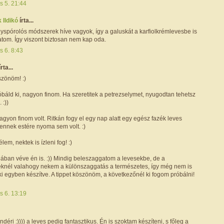
s 5. 21:44
 Ildikó
írta...
yspórolós módszerek híve vagyok, így a galuskát a karfiolkrémlevesbe is
tom. Így viszont biztosan nem kap oda.
s 6. 8:43
írta...
szönöm! :)
báld ki, nagyon finom. Ha szeretitek a petrezselymet, nyugodtan tehetsz
 :))
agyon finom volt. Ritkán fogy el egy nap alatt egy egész fazék leves
ennek estére nyoma sem volt. :)
lem, nektek is ízleni fog! :)
pjában véve én is. :)) Mindig beleszaggatom a levesekbe, de a
knél valahogy nekem a különszaggatás a természetes, így még nem is
i egyben készítve. A tippet köszönöm, a következőnél ki fogom próbálni!
s 6. 13:19
ndéri :)))) a leves pedig fantasztikus. Én is szoktam készíteni, s főleg a