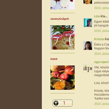
petrezsely
2010. júniu
Liza
írta...
savanyúságok
Egyre többf
jól hangzik
2010. júniu
Krisztu
írta
Édes a Csi
Nagyon fin
2010. júniu
italok
egycsipet
Viki, köszö
Ugye milye
megpróbálom
Liza, köszi! 
Krisztu, k
Hozzátenné
"karfiol ne
2010. júniu