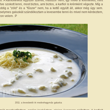
ti. A karfiollevest egyszer szereti, másszor nem, így mivel a krémleves, mint
tve szokott lenni, most biztos, ami biztos, a karfiol is krémként végezte. Míg a
ddig a "zöld" és a "fűszer" nem, ha a kettő együtt áll, akkor még úgy sem.
zselymes galuskát szándékoztam a levesembe tenni és mivel nem kérdeztem,
zzon velem. :P
2011: a levesbetét itt medvehagymás galuska