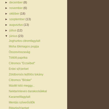
►
december
(8)
►
november
(6)
►
október
(18)
►
szeptember
(13)
►
augusztus
(13)
►
július
(12)
▼
június
(23)
Joghurtos citromfagylalt
Moha tökmagos pogija
Összevisszaság
Töltött paprika
Citromos "Erzsébet"
Erdei s(h)erbet
Zöldborsós tejfölös tokány
Citromos "Böske"
Másfél kiló meggy...
Nektarinleves darakockákkal
Karamellfagylalt
Mentás szíverősítők
Ribizlis(h)erbet