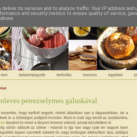
deliver its services and to analyze traffic. Your IP address and
formance and security metrics to ensure quality of service, ge
 abuse.
C-ben
tartalomjegyzék
tartósítás
hasznos
egyebek
pr
mbat
mleves petrezselymes galuskával
t eszembe, hogy karfiolt vegyek, mirelit általában van a fagyasztóban, de a
getnek le a zöldséges pultjáról hozzám. Most is csak úgy került az asztalunkra,
zép
darabot és mivel a lányom levesre voksolt, annak készítettem el.
g sűrűn változik az ízlése - másnál is így van vagy csak én vagyok ilyen
egutóbb éppen szeretett valamit és nagy boldogan elkészítem újra, addigra