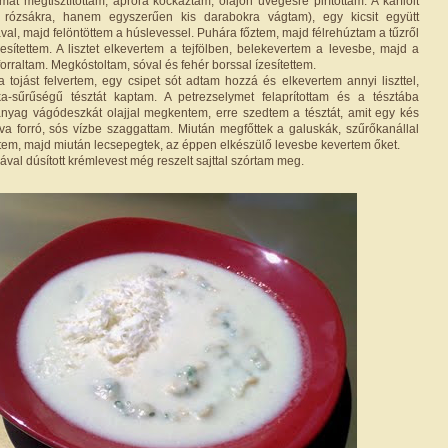
át megtisztítottam, apróra kockáztam, olajon üvegesre pirítottam. A karfiolt
m rózsákra, hanem egyszerűen kis darabokra vágtam), egy kicsit együtt
val, majd felöntöttem a húslevessel. Puhára főztem, majd félrehúztam a tűzről
esítettem. A lisztet elkevertem a tejfölben, belekevertem a levesbe, majd a
forraltam. Megkóstoltam, sóval és fehér borssal ízesítettem.
a tojást felvertem, egy csipet sót adtam hozzá és elkevertem annyi liszttel,
a-sűrűségű tésztát kaptam. A petrezselymet felaprítottam és a tésztába
nyag vágódeszkát olajjal megkentem, erre szedtem a tésztát, amit egy kés
va forró, sós vízbe szaggattam. Miután megfőttek a galuskák, szűrőkanállal
ttem, majd miután lecsepegtek, az éppen elkészülő levesbe kevertem őket.
ával dúsított krémlevest még reszelt sajttal szórtam meg.