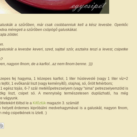
 galuskák a szűrőben, már csak csobbanniuk kell a kész levesbe. Gyerkőc
dva méregeti a szűrőben csöpögő galuskákat.
ajta zöldet.
on.
galuskát a levesbe keveri, szed, sajttal szór, asztalra teszi a levest, csipetke
s?
igen, nagyon finom, de a karfiol...az nem finom benne. :)))
epes fej hagyma, 1 közepes karfiol, 1 liter húsleveslé (vagy 1 liter víz+2
tejföl, 1 evőkanál liszt (vagy keményítő), olaj/vaj, só, őrölt fehérbors;
1 egész tojás, 6-7 szál metélőpetrezselyem (vagy "sima" petrezselyemzöld is
 dkg liszt, csipet só. A mennyiség természetesen duplázható, ha még
re vágyunk.
tletekért töltsd le a
Kifőztük
magazin 3. számát!
 helyett érdemes kipróbálni medvehagymával is a galuskát, nagyon finom,
még csipetkének is ízlett. :)