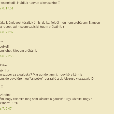
mes nokedlit imádjuk nagyon a levesekbe :))
s 6. 17:51
ajta krémlevest készítek én is, de karfiolból még nem próbáltam. Nagyon
 a recept, azt hiszem ezt is ki fogom próbálni!:-)
s 6. 21:37
...
petke!!
om lehet, kifogom próbálni.
s 6. 21:50
írta...
nöm! :)
n szuper ez a galuska? Már gondoltam rá, hogy köretként is
, de egyelőre még "csipetke" rosszalló arckifejezése visszatart. :D
:))
öszönöm!
m, hogy csipetke meg sem kóstolta a galuskát, úgy közölte, hogy a
m finom". :P :D
s 7. 9:47