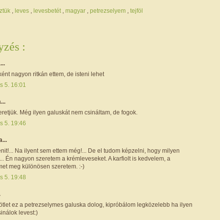
őztük
,
leves
,
levesbetét
,
magyar
,
petrezselyem
,
tejföl
zés :
...
nt nagyon ritkán ettem, de isteni lehet
s 5. 16:01
...
retjük. Még ilyen galuskát nem csináltam, de fogok.
s 5. 19:46
a...
it!... Na ilyent sem ettem még!... De el tudom képzelni, hogy milyen
... Én nagyon szeretem a krémleveseket. A karfiolt is kedvelem, a
met meg különösen szeretem. :-)
s 5. 19:48
.
ötlet ez a petrezselymes galuska dolog, kipróbálom legközelebb ha ilyen
sinálok levest:)