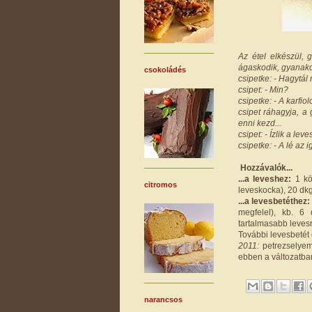
Az étel elkészül,
ágaskodik, gyanako
csokoládés
csipetke: - Hagytál r
csipet: - Min?
csipetke: - A karfiol
csipet ráhagyja, a 
enni kezd...
csipet: - Ízlik a leve
csipetke: - A lé az 
Hozzávalók...
...a leveshez:
1 köz
citromos
leveskocka), 20 dkg 
...a levesbetéthez:
megfelel), kb. 6
tartalmasabb leves
További levesbetét ö
2011:
petrezselyem
ebben a változatban 
narancsos