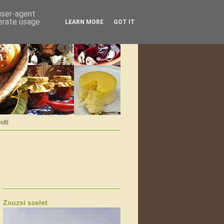
 user-agent
nerate usage
LEARN MORE
GOT IT
ofil
Zsuzsi szelet