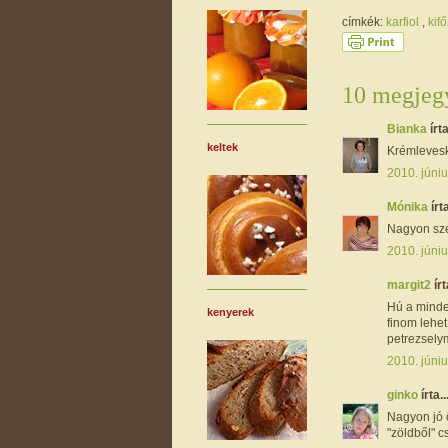
címkék:
karfiol
,
kif
10 megjegy
Bianka
írta
keltek
Krémleveské
2010. júniu
Mónika
írta
Nagyon sze
2010. júniu
margit2
írt
Hú a minden
kenyerek
finom lehet
petrezsely
2010. júniu
ginko
írta..
Nagyon jó 
"zöldből" c