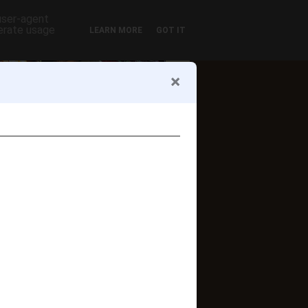
 user-agent
nerate usage
LEARN MORE
GOT IT
ofil
Zsuzsi szelet