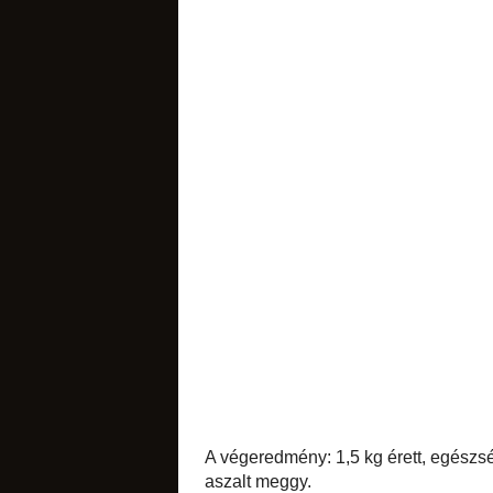
savanyúságok
italok
A végeredmény: 1,
nedvesség, mínusz 
3-4-5 dkg-os lezá
szepy
mondaná:
"t