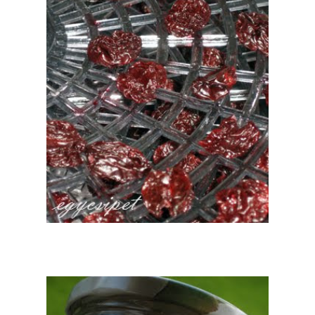
...hát én jóóól kiszárítottam...