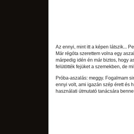
sütemények
likőrök
Az ennyi, mint itt a 
Már régóta szerett
meggyünk termett, 
belőle! Naná, hogy
fejüket a szemekbe
édes apróságok
csak megvettük a g
Próba-aszalás: me
biztosan. Én csak má
kilónként három tál
tanácsára benne h