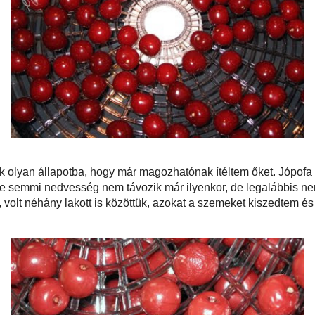
el kerültek a szemek olyan állapotba, hogy már magozhatónak ítéltem őket.
onnyadt meggyet magozni, ugyanis lédús elődjéhez képest szinte semmi
zik már ilyenkor, de legalábbis nem fröcsköl mindent össze a meggylé. :D
apos válogatás, volt néhány lakott is közöttük, azokat a szemeket kiszedtem
k vissza az aszalóba.