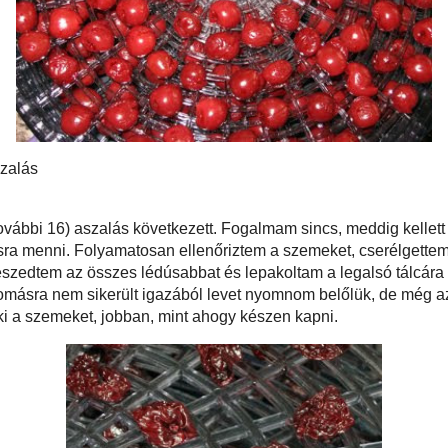
magozás után így indult tovább az aszalás
k néhány órányi (további 16) aszalás következett. Fogalmam sincs, meddig
alnom, mert ez volt az első próbálkozásom, de igyekeztem biztosra menni.
őriztem a szemeket, cserélgettem a tálcákat, sőt, egyszer még a szemeket is
összeszedtem az összes lédúsabbat és lepakoltam a legalsó tálcára őket. A
sem voltak lédúsnak mondhatók, azaz nyomásra nem sikerült igazából levet
e még azért eléggé "fogtak", és a tájékoztató is azt javasolta, hogy jóóól
eket, jobban, mint ahogy készen kapni.