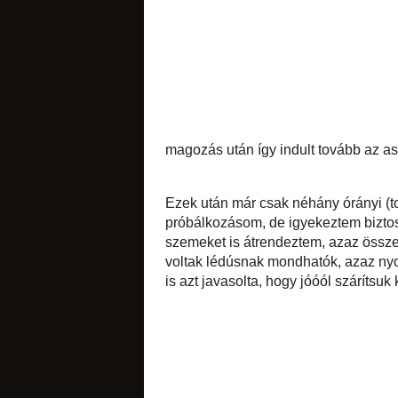
keltek
Ezek után már csa
kellett volna asz
Folyamatosan ellen
átrendeztem, azaz 
meggyek már ekkor 
kenyerek
nyomnom belőlük, d
szárítsuk ki a szem