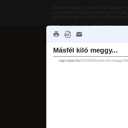
This site uses cookies from Google to 
are shared with Google along with per
statistics, and to detect and address
főoldal
címkék
receptek AB
fánkok
2010. június 18., pé
Másfél kil