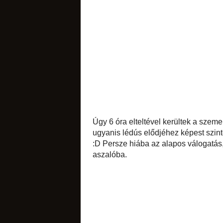
sós apróságok
torták
Úgy 6 óra elteltév
Jópofa dolog a f
nedvesség nem távo
diós
Persze hiába az al
és már nem kerülte