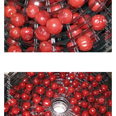
ilyen volt magozás előtt