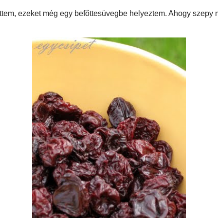
ártas bloggertársak: jól csináltam? Ti is így aszaljátok (géppel) a meggyet?