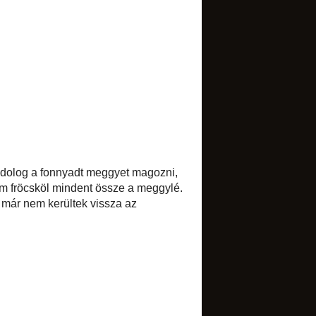
Select Language
▼
BLOGARCHÍVUM
►
2017
(1)
►
2016
(1)
►
2015
(7)
►
2014
(34)
►
2013
(52)
►
2012
(85)
►
2011
(134)
▼
2010
(173)