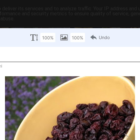
deliver its services and to analyze traffic. Your IP address and
formance and security metrics to ensure quality of service, ge
 abuse.
C-ben
tartalomjegyzék
tartósítás
hasznos
egyebek
pr
ntek
ó meggy...