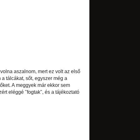
Bodzás limonádé
Sóskafőzelék
Puncsfagylalt
Tejespite
Lecsó
Kifőztük!
Karfiolkrémleves
petrezselymes galuskával
Mogyorós csokoládéfagylalt
Eperturmix
Marhalábszár-pörkölt
►
május
(22)
►
április
(14)
►
március
(16)
►
február
(9)
►
január
(19)
►
2009
(84)