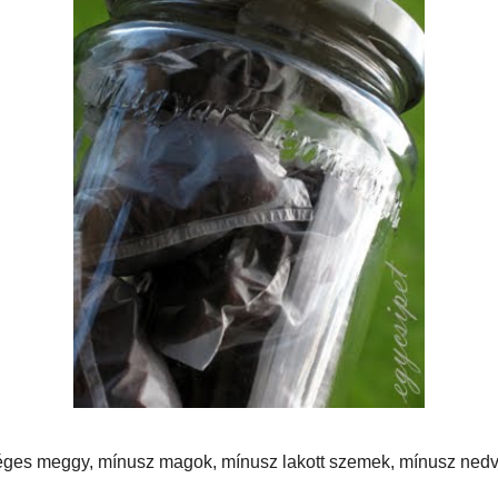
5 kg érett, egészséges meggy, mínusz magok, mínusz lakott szemek, mínusz
"kóstoló"=kb. 215 g aszalt meggy.
rt zacskókat készítettem, ezeket még egy befőttesüvegbe helyeztem. Ahogy
érdre, imára"
, hogy ezek után még el is álljanak. :)