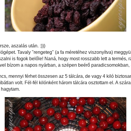
képen látszik... Persze, aszalás után. :)))
em volna egy aszalógépet. Tavaly "rengeteg" (a fa méretéhez viszonyítva)
akkor határoztam el, hogy márpedig idén én már biztos, hogy aszalni is fogok
 most rosszabb lett a termés, ráadásul kisebb-nagyobb lakók is felütötték
n, de mivel bízom a napos nyárban, a szépen beérő paradicsomokban, azért
épet.
ggy. Fogalmam sincs, mennyi férhet összesen az 5 tálcára, de vagy 4 kiló
sfél kilót aszaltam, ennyi volt, ami igazán szép érett és hibátlan volt. Fél-fél
cára osztottam el. A szárakat eltávolítottam, a magokat a használati útmutató
agytam.