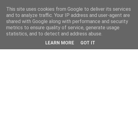
This site uses cookies from Google to deliver its services
and to analyze traffic. Your IP address and user-agent are
shared with Google along with performance and security
metrics to ensure quality of service, generate usage
statistics, and to detect and address abuse.
LEARN MORE
GOT IT