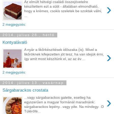
Az elmúlt hétvégi családi összejövetelre
›
készítettem ezt a sütit - általában elmondható,
hogy a krémes, csokis szeletek be szoktak válni,
...
2 megjegyzés:
2014. július 28., hétfő
Kontyalávaló
A nyár a likőrkészítések időszaka (is). Mivel a
›
likőröknek kifejezetten jót tesz, ha van idejük érni,
így amit most készítünk el, az az év ...
2 megjegyzés:
2014. július 13., vasárnap
Sárgabarackos crostata
›
...vagy sárgabarackos galette, esetleg ha
egyszerűen a magyar formánál maradnánk:
sárgabarackos lepény...vagy pite. Na mindegy. :D
Túlérőfé...