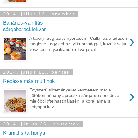
2014. július 12., szombat
Banános-vaníliás
sárgabaracklekvár
›
A tavalyi Segítsütis nyertesem, Csilla, az átadáson
meglepett egy doboznyi finomsággal, köztük saját
készítésű ínycsiklandó lekvárjaival. ...
2014. július 11., péntek
Répás-almás muffinok
›
Egyszerű süteményeket késztettem ma: a
hűtőben néhány aprócska sárgarépa esedezett
mielőbbi (f)elhasználásért, a korai alma is
potyogni kez...
2014. június 26., csütörtök
Krumplis tarhonya