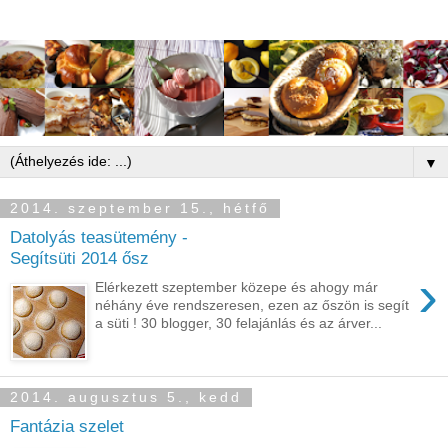
▼
2014. szeptember 15., hétfő
Datolyás teasütemény -
Segítsüti 2014 ősz
›
Elérkezett szeptember közepe és ahogy már
néhány éve rendszeresen, ezen az őszön is segít
a süti ! 30 blogger, 30 felajánlás és az árver...
2014. augusztus 5., kedd
Fantázia szelet