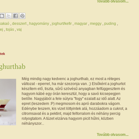
Tovább olvasom...
/kakaó
,
desszert
,
hagyomány
,
joghurt/kefir
,
magyar
,
meggy
,
puding
,
tej
,
tojás
,
vaj
ntek
ghurthab
Még mindig nagy kedvenc a joghurthab, ez most a réteges
változat - eperrel, ha már szezonja van. ;) Elsőként a joghurtot
készítem elő, tiszta, sűrű szövésű anyagban felfüggesztem és
hagyom kábé egy órán keresztül, hogy a savó kicsepegjen
belőle. Nagyjából a fele súlyra "fogy" ezalatt az idő alatt. Az
epret (leszedem :P) megmosom és apró darabokra vágom.
Edénybe teszem, kis vizet löttyintek alá, hozzáadom a cukrot, a
citromsavat és a pektint, majd felforralom és néhány percig
rotyogtatom. A tüzet elzárva hagyom picit hűlni, közben
néhányszor...
Tovább olvasom...