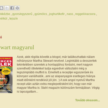
ekkézbe
,
gyors/egyszerű
,
gyümölcs
,
joghurt/kefir
,
nass
,
reggeli/vacsora
,
 nélkül
,
tejszín
fő
ewart magyarul
Azok, akik régóta követik a blogot, már találkozhattak nálam
néhányszor Martha Stewart nevével. Leginkább a desszertek
tekintetében szeretek a honlapjához fordulni, mert nagyon
szerethető ötletekkel tudja egyedivé változtatni még a
legszimplább muffint is. Emellett a receptjei egyszerűek és
könnyen variálhatók...ami az alapanyagok esetleges hiánya
miatt időnként rendkívül jól jön. :) A sok angol nyelvű Martha
recept után aztán extra meglepetésként ért, hogy van már
magyar Martha is: Stahl magazin különszám formájában. Végig
is lapozgattam...
Tovább olvasom...