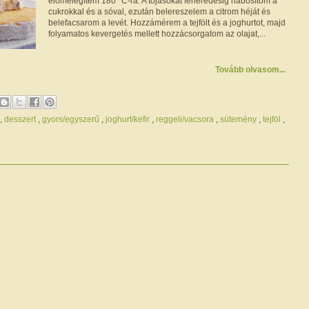
előmelegítem 180 °C-ra. A tojásokat fehéredésig habosítom a
cukrokkal és a sóval, ezután belereszelem a citrom héját és
belefacsarom a levét. Hozzámérem a tejfölt és a joghurtot, majd
folyamatos kevergetés mellett hozzácsorgatom az olajat,...
Tovább olvasom...
,
desszert
,
gyors/egyszerű
,
joghurt/kefir
,
reggeli/vacsora
,
sütemény
,
tejföl
,