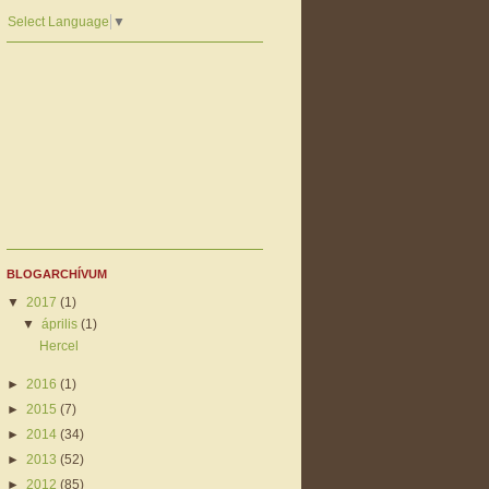
Select Language
▼
BLOGARCHÍVUM
▼
2017
(1)
▼
április
(1)
Hercel
►
2016
(1)
►
2015
(7)
►
2014
(34)
►
2013
(52)
►
2012
(85)