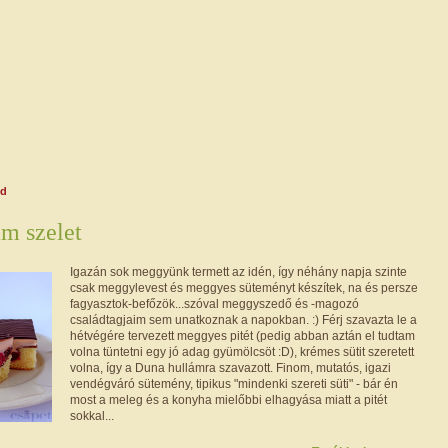
dd
m szelet
Igazán sok meggyünk termett az idén, így néhány napja szinte
csak meggylevest és meggyes süteményt készítek, na és persze
fagyasztok-befőzök...szóval meggyszedő és -magozó
családtagjaim sem unatkoznak a napokban. :) Férj szavazta le a
hétvégére tervezett meggyes pitét (pedig abban aztán el tudtam
volna tüntetni egy jó adag gyümölcsöt :D), krémes sütit szeretett
volna, így a Duna hullámra szavazott. Finom, mutatós, igazi
vendégváró sütemény, tipikus "mindenki szereti süti" - bár én
most a meleg és a konyha mielőbbi elhagyása miatt a pitét
sokkal...