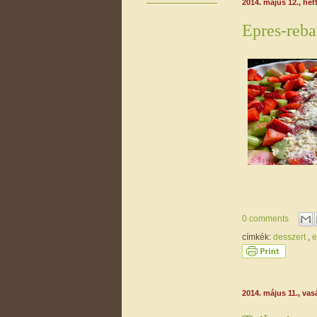
2014. május 12., hét
Epres-reba
0 comments
címkék:
desszert
,
e
2014. május 11., va