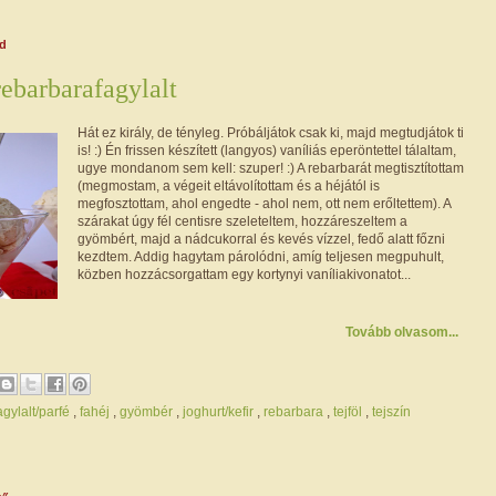
dd
rebarbarafagylalt
Hát ez király, de tényleg. Próbáljátok csak ki, majd megtudjátok ti
is! :) Én frissen készített (langyos) vaníliás eperöntettel tálaltam,
ugye mondanom sem kell: szuper! :) A rebarbarát megtisztítottam
(megmostam, a végeit eltávolítottam és a héjától is
megfosztottam, ahol engedte - ahol nem, ott nem erőltettem). A
szárakat úgy fél centisre szeleteltem, hozzáreszeltem a
gyömbért, majd a nádcukorral és kevés vízzel, fedő alatt főzni
kezdtem. Addig hagytam párolódni, amíg teljesen megpuhult,
közben hozzácsorgattam egy kortynyi vaníliakivonatot...
Tovább olvasom...
agylalt/parfé
,
fahéj
,
gyömbér
,
joghurt/kefir
,
rebarbara
,
tejföl
,
tejszín