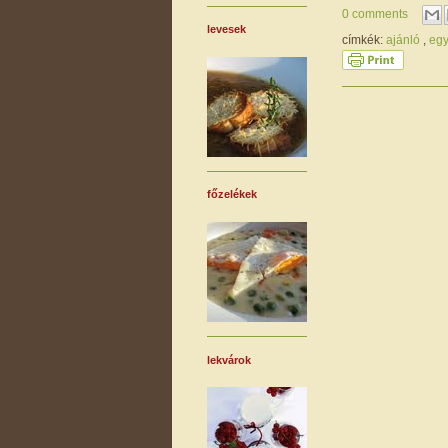
0 comments
levesek
címkék:
ajánló
,
eg
főzelékek
lekvárok