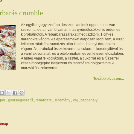
fő
rbarás crumble
Az egyik legegyszerűbb desszert, aminek éppen most van
szezonja, de a nyár folyamán más gyümölcsökkel is érdemes
kipróbálnotok. A rebarbaraszárakat megtisztítom, 1 cm-es
darabokra vágom. Az eperszemeket alaposan leöblítem, a vizet
leitatom róluk és csumázás után kisebb falatnyi darabokra
vágom. A darabokat összekeverem a cukorral, keményítővel és
a vaníliakivonattal, és a piteformában egyenletesen eloszlatom.
A hideg vajat felkockázom, a liszttel, a cukorral és a fűszerrel
késes robotgépbe helyezem és morzsásra dolgoztatom. A
morzsát összekeverem...
Tovább olvasom...
per
,
gyors/egyszerű
,
rebarbara
,
sütemény
,
vaj
,
zabpehely
sárnap