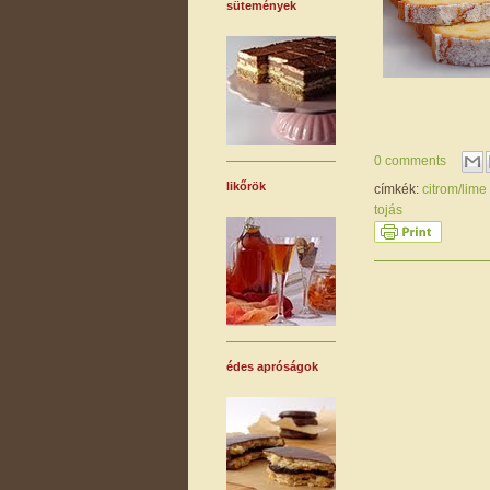
sütemények
0 comments
likőrök
címkék:
citrom/lime
tojás
édes apróságok