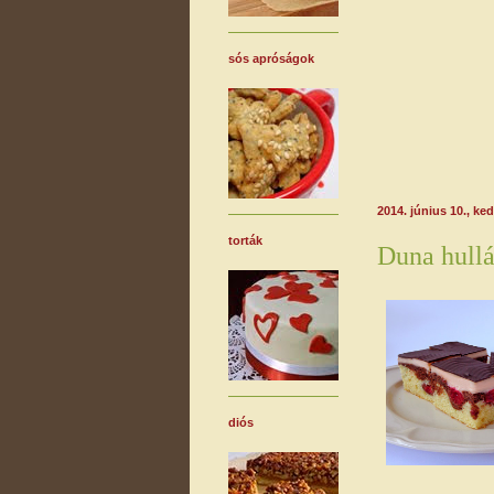
sós apróságok
2014. június 10., ke
torták
Duna hullá
diós