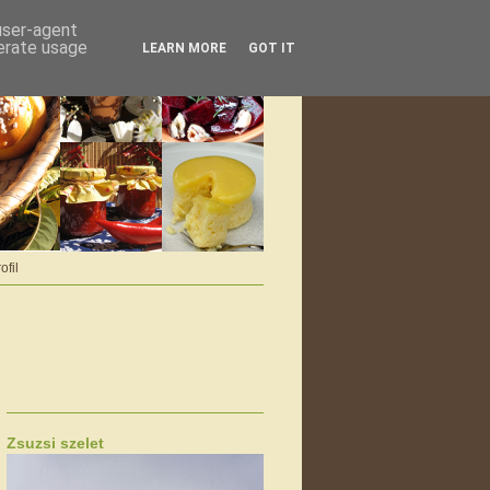
 user-agent
nerate usage
LEARN MORE
GOT IT
ofil
Zsuzsi szelet