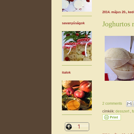
2014. május 20., ke
Joghurtos 
savanyúságok
italok
2 comments
címkék:
desszert
,
f