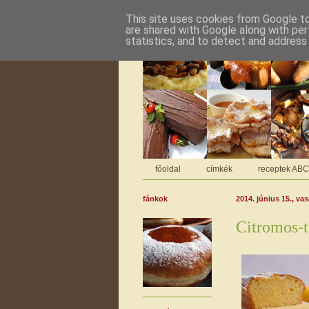
This site uses cookies from Google to 
are shared with Google along with per
statistics, and to detect and address
főoldal
címkék
receptek AB
fánkok
2014. június 15., va
Citromos-t