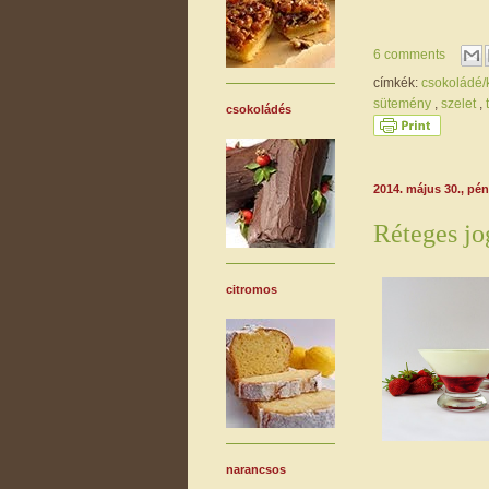
6 comments
címkék:
csokoládé
sütemény
,
szelet
,
csokoládés
2014. május 30., pé
Réteges jo
citromos
narancsos