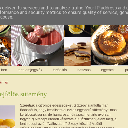
deliver its services and to analyze traffic. Your IP address and
formance and security metrics to ensure quality of service, ge
 abuse.
C-ben
tartalomjegyzék
tartósítás
hasznos
egyebek
pr
sárnap
ejfölös sütemény
Szeretjük a citromos édességeket. :) Szepy ajánlotta már
többször is, hogy készítsem el ezt az egyszerű süteményt: most
került csak sor rá, de hamarosan újrázás, mert irtó gyorsan
fogyott. :) A recept eredeti változata a Kifőztükben jelent meg, a
lenti recept az én "változatom". Szepy, köszi! :) A sütőt