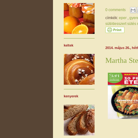
0 comments
címkék:
eper
,
gyer
süti/desszert sütés
keltek
2014. május 26., hét
Martha St
kenyerek