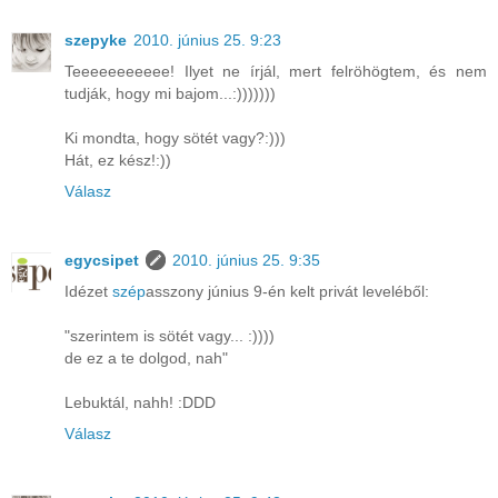
szepyke
2010. június 25. 9:23
Teeeeeeeeeee! Ilyet ne írjál, mert felröhögtem, és nem
tudják, hogy mi bajom...:)))))))
Ki mondta, hogy sötét vagy?:)))
Hát, ez kész!:))
Válasz
egycsipet
2010. június 25. 9:35
Idézet
szép
asszony június 9-én kelt privát leveléből:
"szerintem is sötét vagy... :))))
de ez a te dolgod, nah"
Lebuktál, nahh! :DDD
Válasz