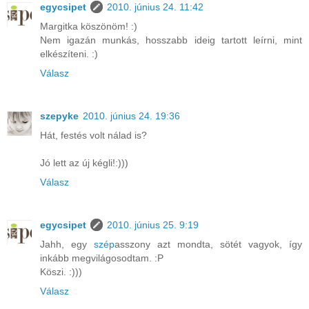
egycsipet
2010. június 24. 11:42
Margitka köszönöm! :)
Nem igazán munkás, hosszabb ideig tartott leírni, mint
elkészíteni. :)
Válasz
szepyke
2010. június 24. 19:36
Hát, festés volt nálad is?
Jó lett az új kégli!:)))
Válasz
egycsipet
2010. június 25. 9:19
Jahh, egy
szép
asszony azt mondta, sötét vagyok, így
inkább megvilágosodtam. :P
Köszi. :)))
Válasz