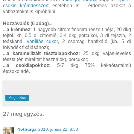
csokis krémdesszert
esetében is - érdemes azokat a
változatokat is kipróbálni.
Hozzávalók (6 adag)...
...a krémhez:
1 nagyobb citrom finomra reszelt héja, 20 dkg
tejföl, kb. 0,5 dl citromlé, 3-4 dkg porcukor, 3 dl tejszín, 2
teáskanál
vaníliás cukor
, 2 csomag habfixáló (kb. 5 dl
folyadék fixálásához);
...a karamellizált tésztalapokhoz:
25 dkg vajas-leveles
tészta (én mirelitet használok), porcukor;
...a csokilapokhoz:
5-7 dkg 75% kakaótartalmú
étcsokoládé.
Megosztás
27 megjegyzés:
Notburga
2010. június 22. 9:50