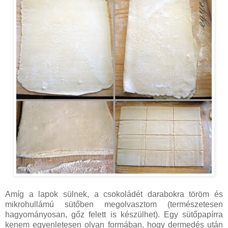
Amíg a lapok sülnek, a csokoládét darabokra töröm és
mikrohullámú sütőben megolvasztom (természetesen
hagyományosan, gőz felett is készülhet). Egy sütőpapírra
kenem egyenletesen olyan formában, hogy dermedés után