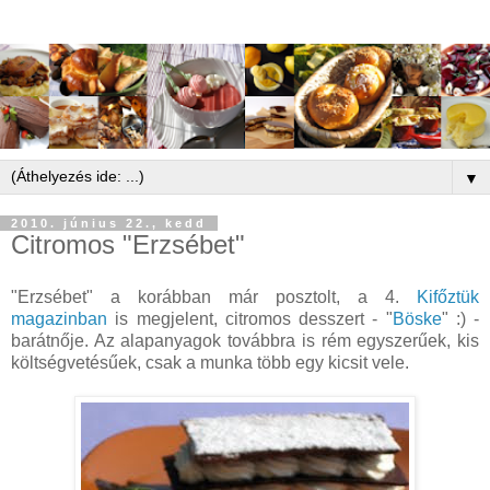
▼
2010. június 22., kedd
Citromos "Erzsébet"
"Erzsébet" a korábban már posztolt, a 4.
Kifőztük
magazinban
is megjelent, citromos desszert - "
Böske
" :) -
barátnője. Az alapanyagok továbbra is rém egyszerűek, kis
költségvetésűek, csak a munka több egy kicsit vele.