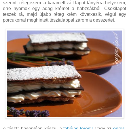
szerint, rétegezem: a karamellizált lapot tányérra helyezem,
erre nyomok egy adag krémet a habzsákból. Csokilapot
teszek rá, majd újabb réteg krém következik, végül egy
porcukorral meghintett tésztalappal zárom a desszertet.
A tészta hasonlóan készül a
fahéjas torony
, vagy az
epres-