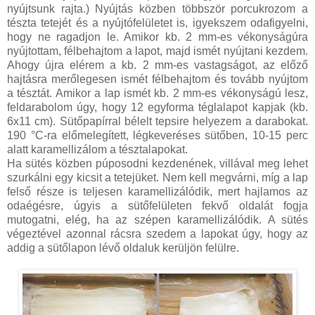
nyújtsunk rajta.) Nyújtás közben többször porcukrozom a
tészta tetejét és a nyújtófelületet is, igyekszem odafigyelni,
hogy ne ragadjon le. Amikor kb. 2 mm-es vékonyságúra
nyújtottam, félbehajtom a lapot, majd ismét nyújtani kezdem.
Ahogy újra elérem a kb. 2 mm-es vastagságot, az előző
hajtásra merőlegesen ismét félbehajtom és tovább nyújtom
a tésztát. Amikor a lap ismét kb. 2 mm-es vékonyságú lesz,
feldarabolom úgy, hogy 12 egyforma téglalapot kapjak (kb.
6x11 cm). Sütőpapírral bélelt tepsire helyezem a darabokat.
190 °C-ra előmelegített, légkeveréses sütőben, 10-15 perc
alatt karamellizálom a tésztalapokat.
Ha sütés közben púposodni kezdenének, villával meg lehet
szurkálni egy kicsit a tetejüket. Nem kell megvárni, míg a lap
felső része is teljesen karamellizálódik, mert hajlamos az
odaégésre, úgyis a sütőfelületen fekvő oldalát fogja
mutogatni, elég, ha az szépen karamellizálódik. A sütés
végeztével azonnal rácsra szedem a lapokat úgy, hogy az
addig a sütőlapon lévő oldaluk kerüljön felülre.