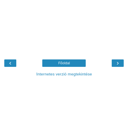
‹
›
Főoldal
Internetes verzió megtekintése