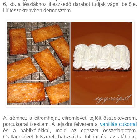
6, kb. a tésztákhoz illeszkedő darabot tudjak vágni belőle.
Hűtőszekrényben dermesztem.
A krémhez a citromhéjat, citromlevet, tejfölt összekeverem,
porcukorral ízesítem. A tejszínt felverem a
vaníliás cukorral
és a habfixálókkal, majd az egészet összeforgatom.
Csillagcsővel felszerelt habzsákba töltöm és, az alábbiak