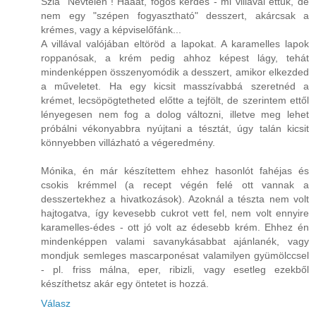
Szia "Névtelen"! Hááát, fogós kérdés - mi villával ettük, de
nem egy "szépen fogyasztható" desszert, akárcsak a
krémes, vagy a képviselőfánk...
A villával valójában eltöröd a lapokat. A karamelles lapok
roppanósak, a krém pedig ahhoz képest lágy, tehát
mindenképpen összenyomódik a desszert, amikor elkezded
a műveletet. Ha egy kicsit masszívabbá szeretnéd a
krémet, lecsöpögtetheted előtte a tejfölt, de szerintem ettől
lényegesen nem fog a dolog változni, illetve meg lehet
próbálni vékonyabbra nyújtani a tésztát, úgy talán kicsit
könnyebben villázható a végeredmény.
Mónika, én már készítettem ehhez hasonlót fahéjas és
csokis krémmel (a recept végén felé ott vannak a
desszertekhez a hivatkozások). Azoknál a tészta nem volt
hajtogatva, így kevesebb cukrot vett fel, nem volt ennyire
karamelles-édes - ott jó volt az édesebb krém. Ehhez én
mindenképpen valami savanykásabbat ajánlanék, vagy
mondjuk semleges mascarponésat valamilyen gyümölccsel
- pl. friss málna, eper, ribizli, vagy esetleg ezekből
készíthetsz akár egy öntetet is hozzá.
Válasz