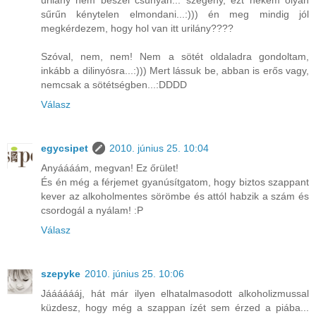
urilány nem beszél csúnyán... szegény, ezt nekem olyan
sűrűn kénytelen elmondani...:))) én meg mindig jól
megkérdezem, hogy hol van itt urilány????
Szóval, nem, nem! Nem a sötét oldaladra gondoltam,
inkább a dilinyósra...:))) Mert lássuk be, abban is erős vagy,
nemcsak a sötétségben...:DDDD
Válasz
egycsipet
2010. június 25. 10:04
Anyáááám, megvan! Ez őrület!
És én még a férjemet gyanúsítgatom, hogy biztos szappant
kever az alkoholmentes sörömbe és attól habzik a szám és
csordogál a nyálam! :P
Válasz
szepyke
2010. június 25. 10:06
Jááááááj, hát már ilyen elhatalmasodott alkoholizmussal
küzdesz, hogy még a szappan ízét sem érzed a piába...