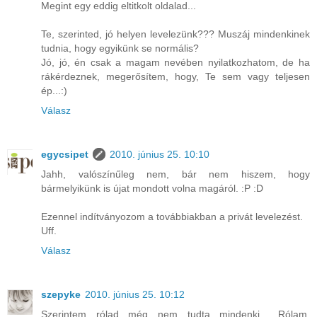
Megint egy eddig eltitkolt oldalad...
Te, szerinted, jó helyen levelezünk??? Muszáj mindenkinek
tudnia, hogy egyikünk se normális?
Jó, jó, én csak a magam nevében nyilatkozhatom, de ha
rákérdeznek, megerősítem, hogy, Te sem vagy teljesen
ép...:)
Válasz
egycsipet
2010. június 25. 10:10
Jahh, valószínűleg nem, bár nem hiszem, hogy
bármelyikünk is újat mondott volna magáról. :P :D
Ezennel indítványozom a továbbiakban a privát levelezést.
Uff.
Válasz
szepyke
2010. június 25. 10:12
Szerintem rólad még nem tudta mindenki... Rólam,