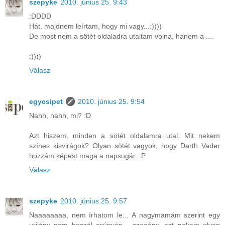
szepyke
2010. június 25. 9:43
:DDDD
Hát, majdnem leírtam, hogy mi vagy...:))))
De most nem a sötét oldaladra utaltam volna, hanem a ....
:))))
Válasz
egycsipet
2010. június 25. 9:54
Nahh, nahh, mi? :D
Azt hiszem, minden a sötét oldalamra utal. Mit nekem
színes kisvirágok? Olyan sötét vagyok, hogy Darth Vader
hozzám képest maga a napsugár. :P
Válasz
szepyke
2010. június 25. 9:57
Naaaaaaaa, nem írhatom le... A nagymamám szerint egy