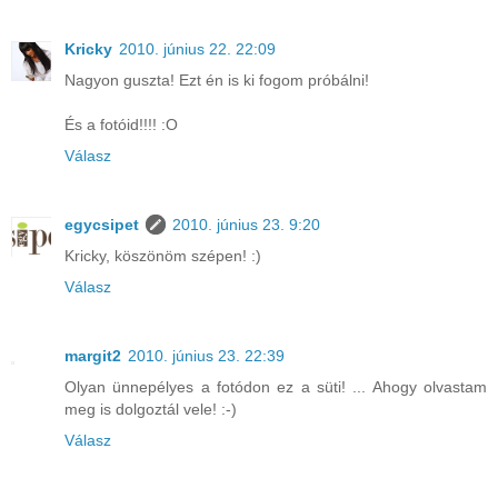
Kricky
2010. június 22. 22:09
Nagyon guszta! Ezt én is ki fogom próbálni!
És a fotóid!!!! :O
Válasz
egycsipet
2010. június 23. 9:20
Kricky, köszönöm szépen! :)
Válasz
margit2
2010. június 23. 22:39
Olyan ünnepélyes a fotódon ez a süti! ... Ahogy olvastam
meg is dolgoztál vele! :-)
Válasz