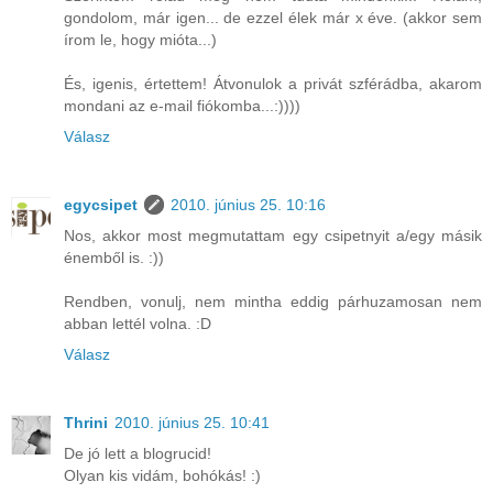
gondolom, már igen... de ezzel élek már x éve. (akkor sem
írom le, hogy mióta...)
És, igenis, értettem! Átvonulok a privát szférádba, akarom
mondani az e-mail fiókomba...:))))
Válasz
egycsipet
2010. június 25. 10:16
Nos, akkor most megmutattam egy csipetnyit a/egy másik
énemből is. :))
Rendben, vonulj, nem mintha eddig párhuzamosan nem
abban lettél volna. :D
Válasz
Thrini
2010. június 25. 10:41
De jó lett a blogrucid!
Olyan kis vidám, bohókás! :)