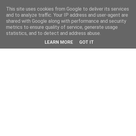
This site uses cookies from Google to deliver its services
and to analyze traffic. Your IP address and user-agent are
shared with Google along with performance and security
metrics to ensure quality of service, generate usage
statistics, and to detect and address abuse.
LEARN MORE
GOT IT