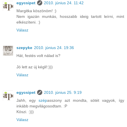
egycsipet
2010. június 24. 11:42
Margitka köszönöm! :)
Nem igazán munkás, hosszabb ideig tartott leírni, mint
elkészíteni. :)
Válasz
szepyke
2010. június 24. 19:36
Hát, festés volt nálad is?
Jó lett az új kégli!:)))
Válasz
egycsipet
2010. június 25. 9:19
Jahh, egy
szép
asszony azt mondta, sötét vagyok, így
inkább megvilágosodtam. :P
Köszi. :)))
Válasz