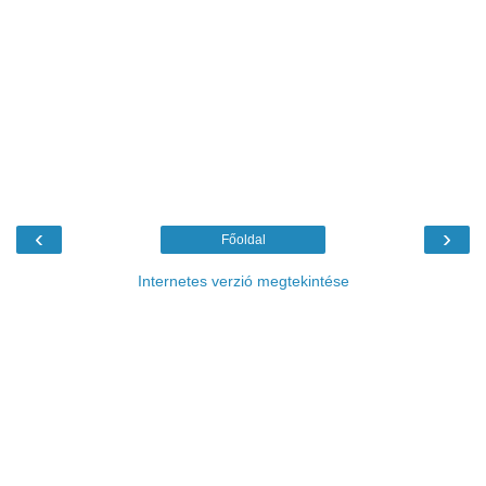
‹
›
Főoldal
Internetes verzió megtekintése