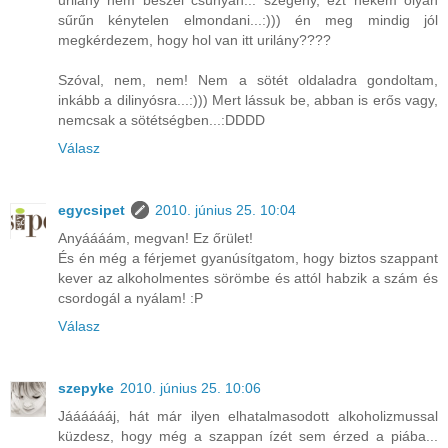
urilány nem beszél csúnyán... szegény, ezt nekem olyan
sűrűn kénytelen elmondani...:))) én meg mindig jól
megkérdezem, hogy hol van itt urilány????
Szóval, nem, nem! Nem a sötét oldaladra gondoltam,
inkább a dilinyósra...:))) Mert lássuk be, abban is erős vagy,
nemcsak a sötétségben...:DDDD
Válasz
egycsipet
2010. június 25. 10:04
Anyáááám, megvan! Ez őrület!
És én még a férjemet gyanúsítgatom, hogy biztos szappant
kever az alkoholmentes sörömbe és attól habzik a szám és
csordogál a nyálam! :P
Válasz
szepyke
2010. június 25. 10:06
Jááááááj, hát már ilyen elhatalmasodott alkoholizmussal
küzdesz, hogy még a szappan ízét sem érzed a piába...