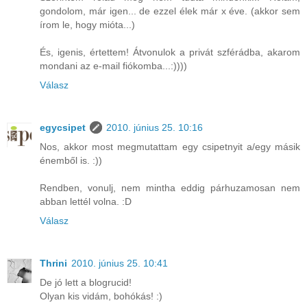
gondolom, már igen... de ezzel élek már x éve. (akkor sem
írom le, hogy mióta...)
És, igenis, értettem! Átvonulok a privát szférádba, akarom
mondani az e-mail fiókomba...:))))
Válasz
egycsipet
2010. június 25. 10:16
Nos, akkor most megmutattam egy csipetnyit a/egy másik
énemből is. :))
Rendben, vonulj, nem mintha eddig párhuzamosan nem
abban lettél volna. :D
Válasz
Thrini
2010. június 25. 10:41
De jó lett a blogrucid!
Olyan kis vidám, bohókás! :)