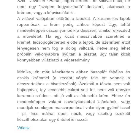
Szia "Névtelen"! Hááát, fogós kérdés - mi villával ettük, de
nem egy "szépen fogyasztható" desszert, akárcsak a
krémes, vagy a képviselőfánk...
A villával valójában eltöröd a lapokat. A karamelles lapok
roppanósak, a krém pedig ahhoz képest lágy, tehát
mindenképpen összenyomódik a desszert, amikor elkezded
a műveletet. Ha egy kicsit masszívabbá szeretnéd a
krémet, lecsöpögtetheted előtte a tejfölt, de szerintem ettől
lényegesen nem fog a dolog változni, illetve meg lehet
próbálni vékonyabbra nyújtani a tésztát, úgy talán kicsit
könnyebben villázható a végeredmény.
Mónika, én már készítettem ehhez hasonlót fahéjas és
csokis krémmel (a recept végén felé ott vannak a
desszertekhez a hivatkozások). Azoknál a tészta nem volt
hajtogatva, így kevesebb cukrot vett fel, nem volt ennyire
karamelles-édes - ott jó volt az édesebb krém. Ehhez én
mindenképpen valami savanykásabbat ajánlanék, vagy
mondjuk semleges mascarponésat valamilyen gyümölccsel
- pl. friss málna, eper, ribizli, vagy esetleg ezekből
készíthetsz akár egy öntetet is hozzá.
Válasz