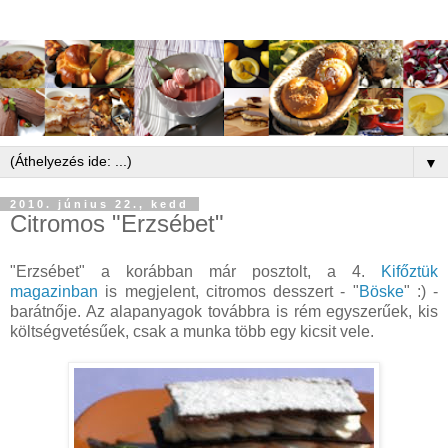
▼
2010. június 22., kedd
Citromos "Erzsébet"
"Erzsébet" a korábban már posztolt, a 4.
Kifőztük
magazinban
is megjelent, citromos desszert - "
Böske
" :) -
barátnője. Az alapanyagok továbbra is rém egyszerűek, kis
költségvetésűek, csak a munka több egy kicsit vele.