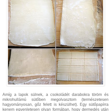
Amíg a lapok sülnek, a csokoládét darabokra töröm és
mikrohullámú sütőben megolvasztom (természetesen
hagyományosan, gőz felett is készülhet). Egy sütőpapírra
kenem egyenletesen olyan formában, hogy dermedés után