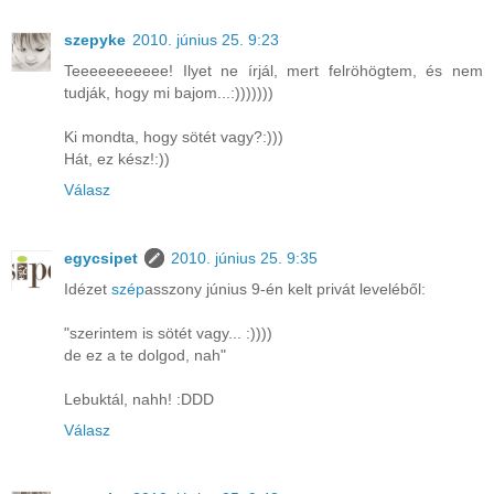
szepyke
2010. június 25. 9:23
Teeeeeeeeeee! Ilyet ne írjál, mert felröhögtem, és nem
tudják, hogy mi bajom...:)))))))
Ki mondta, hogy sötét vagy?:)))
Hát, ez kész!:))
Válasz
egycsipet
2010. június 25. 9:35
Idézet
szép
asszony június 9-én kelt privát leveléből:
"szerintem is sötét vagy... :))))
de ez a te dolgod, nah"
Lebuktál, nahh! :DDD
Válasz