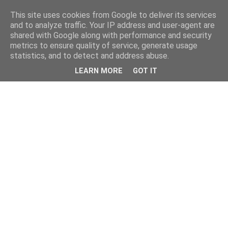
This site uses cookies from Google to deliver its services
and to analyze traffic. Your IP address and user-agent are
shared with Google along with performance and security
metrics to ensure quality of service, generate usage
statistics, and to detect and address abuse.
LEARN MORE
GOT IT