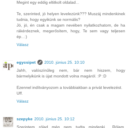
Megint egy eddig eltitkolt oldalad...
Te, szerinted, jó helyen levelezünk??? Muszáj mindenkinek
tudnia, hogy egyikünk se normális?
Jó, jó, én csak a magam nevében nyilatkozhatom, de ha
rákérdeznek, megerősítem, hogy, Te sem vagy teljesen
ép...:)
Válasz
egycsipet
2010. június 25. 10:10
Jahh, valószínűleg nem, bár nem hiszem, hogy
bármelyikünk is újat mondott volna magáról. :P :D
Ezennel indítványozom a továbbiakban a privát levelezést.
Uff.
Válasz
szepyke
2010. június 25. 10:12
Szerintem rólad még nem tudta mindenki... Rólam,