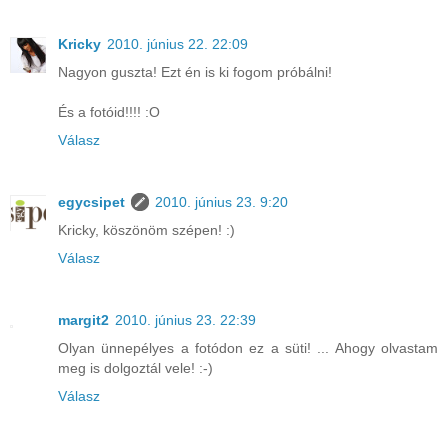
Kricky
2010. június 22. 22:09
Nagyon guszta! Ezt én is ki fogom próbálni!
És a fotóid!!!! :O
Válasz
egycsipet
2010. június 23. 9:20
Kricky, köszönöm szépen! :)
Válasz
margit2
2010. június 23. 22:39
Olyan ünnepélyes a fotódon ez a süti! ... Ahogy olvastam
meg is dolgoztál vele! :-)
Válasz