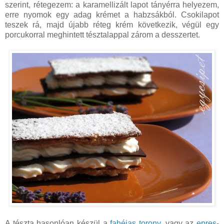
szerint, rétegezem: a karamellizált lapot tányérra helyezem,
erre nyomok egy adag krémet a habzsákból. Csokilapot
teszek rá, majd újabb réteg krém következik, végül egy
porcukorral meghintett tésztalappal zárom a desszertet.
A tészta hasonlóan készül a
fahéjas torony
, vagy az
epres-