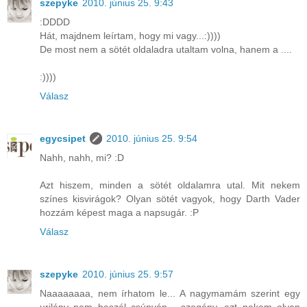
szepyke
2010. június 25. 9:43
:DDDD
Hát, majdnem leírtam, hogy mi vagy...:))))
De most nem a sötét oldaladra utaltam volna, hanem a ....
:))))
Válasz
egycsipet
2010. június 25. 9:54
Nahh, nahh, mi? :D
Azt hiszem, minden a sötét oldalamra utal. Mit nekem
színes kisvirágok? Olyan sötét vagyok, hogy Darth Vader
hozzám képest maga a napsugár. :P
Válasz
szepyke
2010. június 25. 9:57
Naaaaaaaa, nem írhatom le... A nagymamám szerint egy