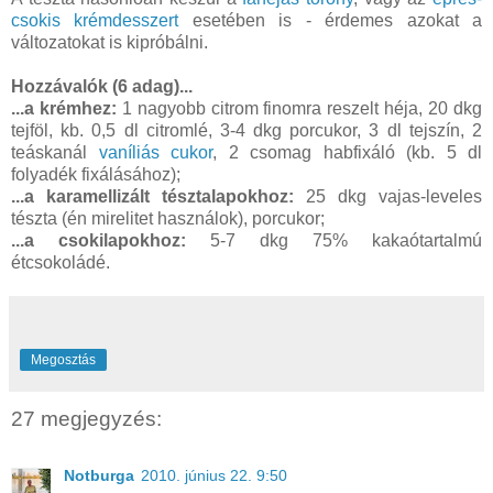
csokis krémdesszert
esetében is - érdemes azokat a
változatokat is kipróbálni.
Hozzávalók (6 adag)...
...a krémhez:
1 nagyobb citrom finomra reszelt héja, 20 dkg
tejföl, kb. 0,5 dl citromlé, 3-4 dkg porcukor, 3 dl tejszín, 2
teáskanál
vaníliás cukor
, 2 csomag habfixáló (kb. 5 dl
folyadék fixálásához);
...a karamellizált tésztalapokhoz:
25 dkg vajas-leveles
tészta (én mirelitet használok), porcukor;
...a csokilapokhoz:
5-7 dkg 75% kakaótartalmú
étcsokoládé.
Megosztás
27 megjegyzés:
Notburga
2010. június 22. 9:50