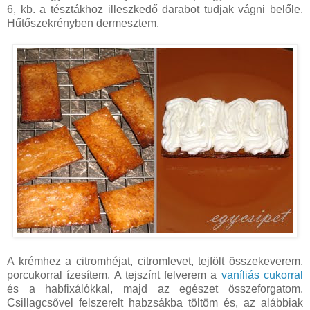
6, kb. a tésztákhoz illeszkedő darabot tudjak vágni belőle.
Hűtőszekrényben dermesztem.
A krémhez a citromhéjat, citromlevet, tejfölt összekeverem,
porcukorral ízesítem. A tejszínt felverem a
vaníliás cukorral
és a habfixálókkal, majd az egészet összeforgatom.
Csillagcsővel felszerelt habzsákba töltöm és, az alábbiak