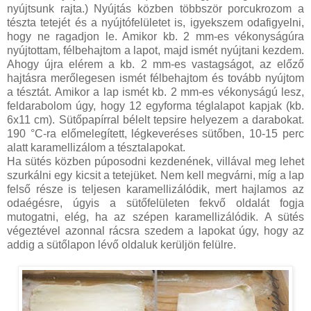
nyújtsunk rajta.) Nyújtás közben többször porcukrozom a
tészta tetejét és a nyújtófelületet is, igyekszem odafigyelni,
hogy ne ragadjon le. Amikor kb. 2 mm-es vékonyságúra
nyújtottam, félbehajtom a lapot, majd ismét nyújtani kezdem.
Ahogy újra elérem a kb. 2 mm-es vastagságot, az előző
hajtásra merőlegesen ismét félbehajtom és tovább nyújtom
a tésztát. Amikor a lap ismét kb. 2 mm-es vékonyságú lesz,
feldarabolom úgy, hogy 12 egyforma téglalapot kapjak (kb.
6x11 cm). Sütőpapírral bélelt tepsire helyezem a darabokat.
190 °C-ra előmelegített, légkeveréses sütőben, 10-15 perc
alatt karamellizálom a tésztalapokat.
Ha sütés közben púposodni kezdenének, villával meg lehet
szurkálni egy kicsit a tetejüket. Nem kell megvárni, míg a lap
felső része is teljesen karamellizálódik, mert hajlamos az
odaégésre, úgyis a sütőfelületen fekvő oldalát fogja
mutogatni, elég, ha az szépen karamellizálódik. A sütés
végeztével azonnal rácsra szedem a lapokat úgy, hogy az
addig a sütőlapon lévő oldaluk kerüljön felülre.