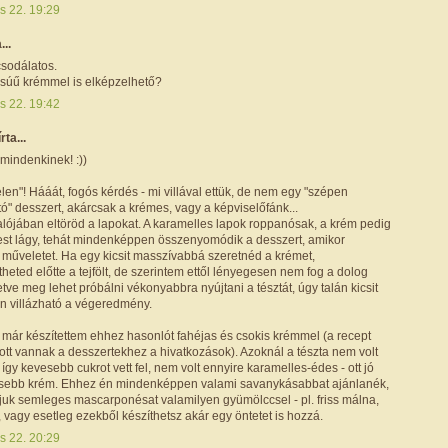
s 22. 19:29
...
csodálatos.
ésúű krémmel is elképzelhető?
s 22. 19:42
írta...
indenkinek! :))
len"! Hááát, fogós kérdés - mi villával ettük, de nem egy "szépen
ó" desszert, akárcsak a krémes, vagy a képviselőfánk...
valójában eltöröd a lapokat. A karamelles lapok roppanósak, a krém pedig
st lágy, tehát mindenképpen összenyomódik a desszert, amikor
 műveletet. Ha egy kicsit masszívabbá szeretnéd a krémet,
heted előtte a tejfölt, de szerintem ettől lényegesen nem fog a dolog
lletve meg lehet próbálni vékonyabbra nyújtani a tésztát, úgy talán kicsit
 villázható a végeredmény.
 már készítettem ehhez hasonlót fahéjas és csokis krémmel (a recept
ott vannak a desszertekhez a hivatkozások). Azoknál a tészta nem volt
 így kevesebb cukrot vett fel, nem volt ennyire karamelles-édes - ott jó
esebb krém. Ehhez én mindenképpen valami savanykásabbat ajánlanék,
uk semleges mascarponésat valamilyen gyümölccsel - pl. friss málna,
li, vagy esetleg ezekből készíthetsz akár egy öntetet is hozzá.
s 22. 20:29