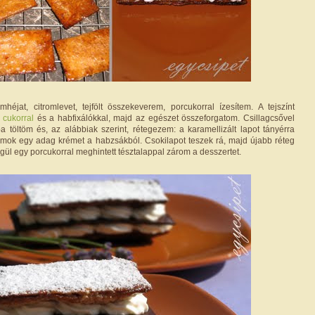
héjat, citromlevet, tejfölt összekeverem, porcukorral ízesítem. A tejszínt
 cukorral
és a habfixálókkal, majd az egészet összeforgatom. Csillagcsővel
ba töltöm és, az alábbiak szerint, rétegezem: a karamellizált lapot tányérra
mok egy adag krémet a habzsákból. Csokilapot teszek rá, majd újabb réteg
gül egy porcukorral meghintett tésztalappal zárom a desszertet.