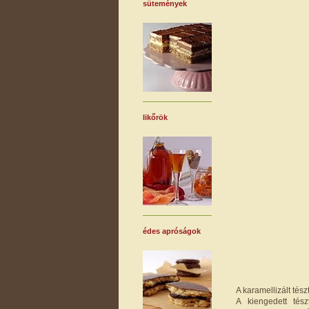
sütemények
likőrök
édes apróságok
A karamellizált tés
A kiengedett tész