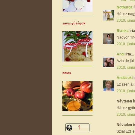
Notburga
í
Hú, ez nagy
2010. júniu
savanyúságok
Bianka
írta
Nagyon fin
2010. júniu
Andi
írta...
Azta de jól 
2010. júniu
italok
Andi/cuki
í
Ez zseniáli
2010. júniu
Névtelen ír
Hát ez gyön
2010. júniu
Névtelen ír
Szia! Ezt le