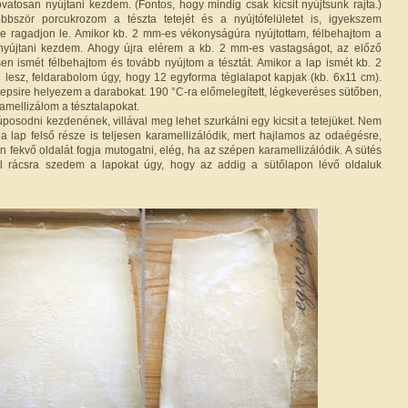
óvatosan nyújtani kezdem. (Fontos, hogy mindig csak kicsit nyújtsunk rajta.)
bbször porcukrozom a tészta tetejét és a nyújtófelületet is, igyekszem
ne ragadjon le. Amikor kb. 2 mm-es vékonyságúra nyújtottam, félbehajtom a
 nyújtani kezdem. Ahogy újra elérem a kb. 2 mm-es vastagságot, az előző
en ismét félbehajtom és tovább nyújtom a tésztát. Amikor a lap ismét kb. 2
esz, feldarabolom úgy, hogy 12 egyforma téglalapot kapjak (kb. 6x11 cm).
 tepsire helyezem a darabokat. 190 °C-ra előmelegített, légkeveréses sütőben,
ramellizálom a tésztalapokat.
posodni kezdenének, villával meg lehet szurkálni egy kicsit a tetejüket. Nem
 a lap felső része is teljesen karamellizálódik, mert hajlamos az odaégésre,
en fekvő oldalát fogja mutogatni, elég, ha az szépen karamellizálódik. A sütés
l rácsra szedem a lapokat úgy, hogy az addig a sütőlapon lévő oldaluk