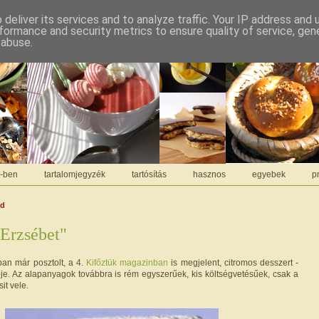
deliver its services and to analyze traffic. Your IP address and
formance and security metrics to ensure quality of service, ge
 abuse.
C-ben
tartalomjegyzék
tartósítás
hasznos
egyebek
pr
dd
Erzsébet"
ban már posztolt, a 4.
Kifőztük magazinban
is megjelent, citromos desszert -
nője. Az alapanyagok továbbra is rém egyszerűek, kis költségvetésűek, csak a
it vele.