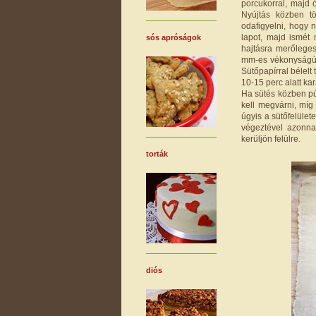
porcukorral, majd 
Nyújtás közben tö
odafigyelni, hogy 
lapot, majd ismét
sós apróságok
hajtásra merőleges
mm-es vékonyságú l
Sütőpapírral bélelt
10-15 perc alatt ka
Ha sütés közben pú
kell megvárni, míg
úgyis a sütőfelület
végeztével azonna
kerüljön felülre.
torták
diós