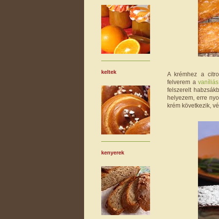
keltek
A krémhez a citrom
felverem a
vaníliás
felszerelt habzsák
helyezem, erre nyo
krém következik, vé
kenyerek