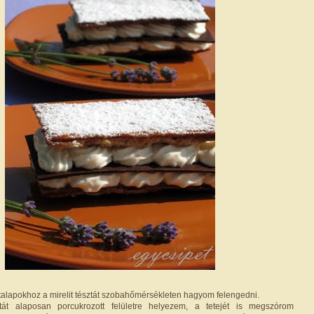
ztalapokhoz a mirelit tésztát szobahőmérsékleten hagyom felengedni.
tát alaposan porcukrozott felületre helyezem, a tetejét is megszórom