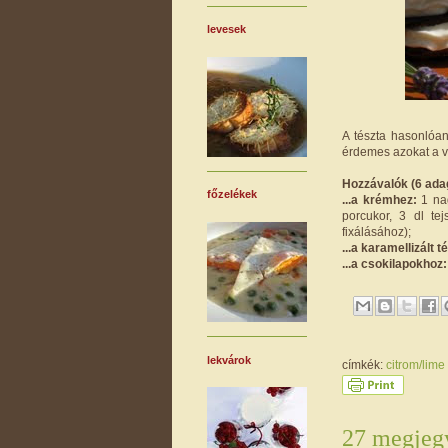
levesek
A tészta hasonlóa
érdemes azokat a vá
Hozzávalók (6 adag
főzelékek
...a krémhez:
1 nag
porcukor, 3 dl te
fixálásához);
...a karamellizált 
...a csokilapokhoz:
lekvárok
címkék:
citrom/lime
27 megjegy