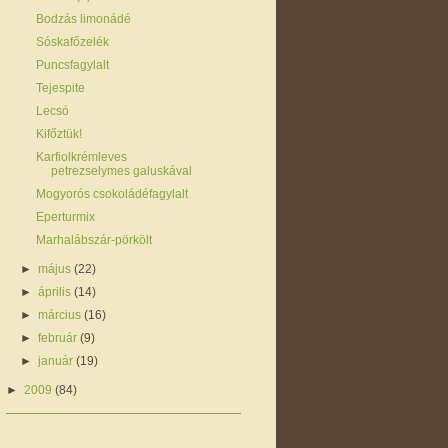
Bodzás limonádé
Sóskafőzelék
Puncsfagylalt
Tejespite
Lecsó
Kifőztük!
Karfiolkrémleves
petrezselymes galuskával
Mogyorós csokoládéfagylalt
Eperturmix
Marhalábszár-pörkölt
►
május
(22)
►
április
(14)
►
március
(16)
►
február
(9)
►
január
(19)
►
2009
(84)