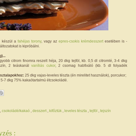
n készül a
fahéjas torony
, vagy az
epres-csokis krémdesszert
esetében is -
ltozatokat is kipróbálni.
)...
yobb citrom finomra reszelt héja, 20 dkg tejföl, kb. 0,5 dl citromlé, 3-4 dkg
jszín, 2 teáskanál
vaníliás cukor
, 2 csomag habfixáló (kb. 5 dl folyadék
tésztalapokhoz:
25 dkg vajas-leveles tészta (én mirelitet használok), porcukor;
5-7 dkg 75% kakaótartalmú étcsokoládé.
,
csokoládé/kakaó
,
desszert
,
kifőztük
,
leveles tészta
,
tejföl
,
tejszín
zés :