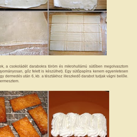
ek, a csokoládét darabokra töröm és mikrohullámú sütőben megolvasztom
yományosan, gőz felett is készülhet). Egy sütőpapírra kenem egyenletesen
gy dermedés után 6, kb. a tésztákhoz illeszkedő darabot tudjak vágni belőle.
dermesztem.