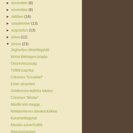
►
december
(8)
►
november
(6)
►
október
(18)
►
szeptember
(13)
►
augusztus
(13)
►
július
(12)
▼
június
(23)
Joghurtos citromfagylalt
Moha tökmagos pogija
Összevisszaság
Töltött paprika
Citromos "Erzsébet"
Erdei s(h)erbet
Zöldborsós tejfölös tokány
Citromos "Böske"
Másfél kiló meggy...
Nektarinleves darakockákkal
Karamellfagylalt
Mentás szíverősítők
Ribizlis(h)erbet