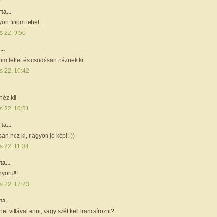
rta...
on finom lehet...
s 22. 9:50
...
om lehet és csodásan néznek ki
s 22. 10:42
néz ki!
s 22. 10:51
rta...
san néz ki, nagyon jó kép!:-))
s 22. 11:34
ta...
yörű!!!
s 22. 17:23
ta...
het villával enni, vagy szét kell trancsírozni?