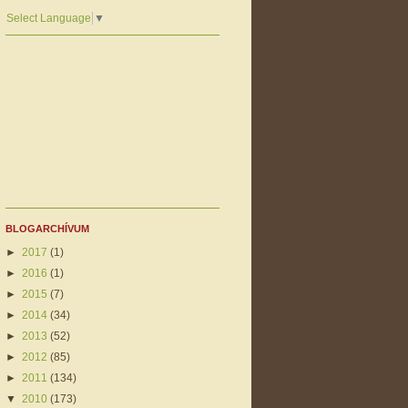
Select Language
▼
BLOGARCHÍVUM
►
2017
(1)
►
2016
(1)
►
2015
(7)
►
2014
(34)
►
2013
(52)
►
2012
(85)
►
2011
(134)
▼
2010
(173)