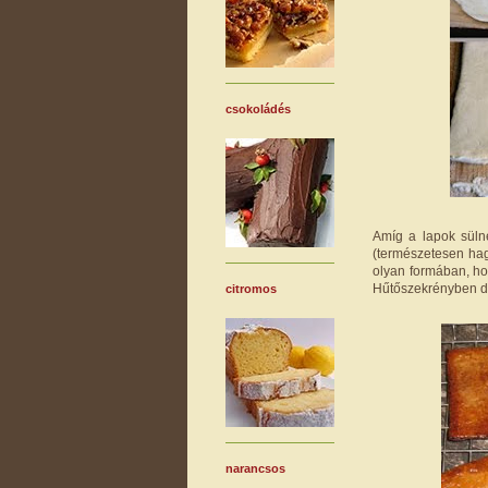
csokoládés
Amíg a lapok süln
(természetesen hag
olyan formában, ho
Hűtőszekrényben 
citromos
narancsos