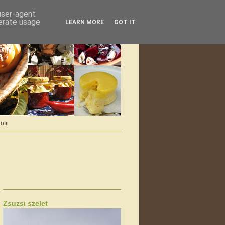
 user-agent
nerate usage
LEARN MORE
GOT IT
ofil
Zsuzsi szelet