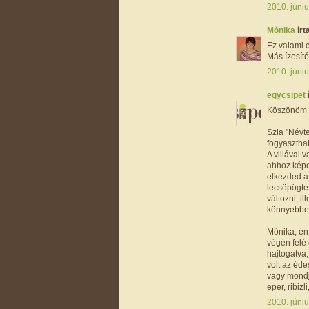
2010. júniu
Mónika
írta
Ez valami 
Más ízesít
2010. júniu
egycsipet
Köszönöm m
Szia "Névte
fogyaszthat
A villával 
ahhoz képe
elkezded a
lecsöpögtet
változni, i
könnyebben
Mónika, én
végén felé 
hajtogatva,
volt az éd
vagy mondj
eper, ribiz
2010. júniu