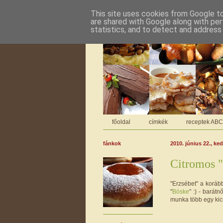
This site uses cookies from Google to 
are shared with Google along with per
statistics, and to detect and address
főoldal
címkék
receptek AB
fánkok
2010. június 22., ke
Citromos "
"Erzsébet" a koráb
"
Böske
" :) - barát
munka több egy kics