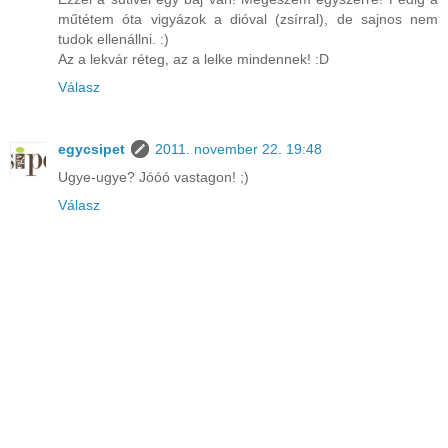
műtétem óta vigyázok a dióval (zsírral), de sajnos nem
tudok ellenállni. :)
Az a lekvár réteg, az a lelke mindennek! :D
Válasz
egycsipet
2011. november 22. 19:48
Ugye-ugye? Jóóó vastagon! ;)
Válasz