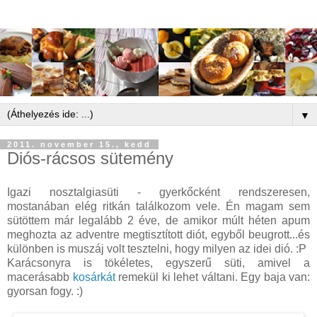
▼
2011. november 15., kedd
Diós-rácsos sütemény
Igazi nosztalgiasüti - gyerkőcként rendszeresen,
mostanában elég ritkán találkozom vele. Én magam sem
sütöttem már legalább 2 éve, de amikor múlt héten apum
meghozta az adventre megtisztított diót, egyből beugrott...és
különben is muszáj volt tesztelni, hogy milyen az idei dió. :P
Karácsonyra is tökéletes, egyszerű süti, amivel a
macerásabb
kosárkát
remekül ki lehet váltani. Egy baja van:
gyorsan fogy. :)