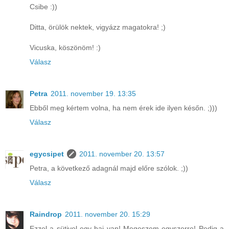
Csibe :))
Ditta, örülök nektek, vigyázz magatokra! ;)
Vicuska, köszönöm! :)
Válasz
Petra
2011. november 19. 13:35
Ebből meg kértem volna, ha nem érek ide ilyen későn. ;)))
Válasz
egycsipet
2011. november 20. 13:57
Petra, a következő adagnál majd előre szólok. ;))
Válasz
Raindrop
2011. november 20. 15:29
Ezzel a sütivel egy baj van! Megeszem egyszerre! Pedig a