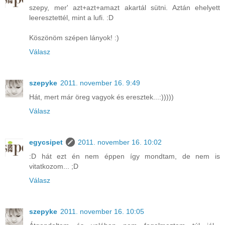
szepy, mer' azt+azt+amazt akartál sütni. Aztán ehelyett
leeresztettél, mint a lufi. :D
Köszönöm szépen lányok! :)
Válasz
szepyke
2011. november 16. 9:49
Hát, mert már öreg vagyok és eresztek...:)))))
Válasz
egycsipet
2011. november 16. 10:02
:D hát ezt én nem éppen így mondtam, de nem is
vitatkozom... ;D
Válasz
szepyke
2011. november 16. 10:05