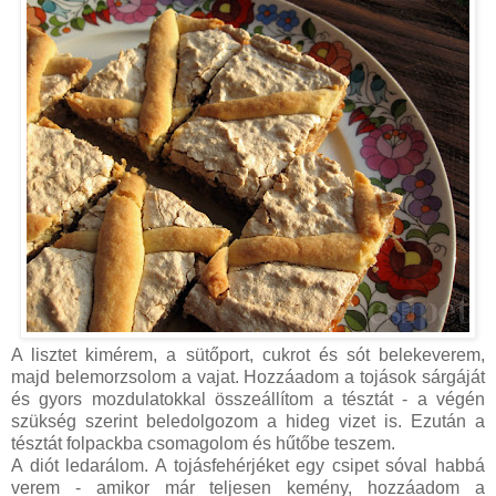
A lisztet kimérem, a sütőport, cukrot és sót belekeverem,
majd belemorzsolom a vajat. Hozzáadom a tojások sárgáját
és gyors mozdulatokkal összeállítom a tésztát - a végén
szükség szerint beledolgozom a hideg vizet is. Ezután a
tésztát folpackba csomagolom és hűtőbe teszem.
A diót ledarálom. A tojásfehérjéket egy csipet sóval habbá
verem - amikor már teljesen kemény, hozzáadom a