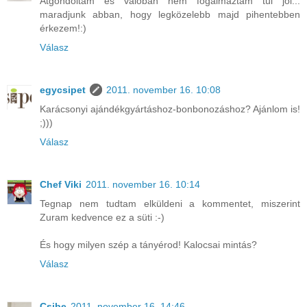
Átgondoltam és valóban nem fogalmaztam túl jól...
maradjunk abban, hogy legközelebb majd pihentebben
érkezem!:)
Válasz
egycsipet
2011. november 16. 10:08
Karácsonyi ajándékgyártáshoz-bonbonozáshoz? Ajánlom is!
;)))
Válasz
Chef Viki
2011. november 16. 10:14
Tegnap nem tudtam elküldeni a kommentet, miszerint
Zuram kedvence ez a süti :-)
És hogy milyen szép a tányérod! Kalocsai mintás?
Válasz
Csibe
2011. november 16. 14:46