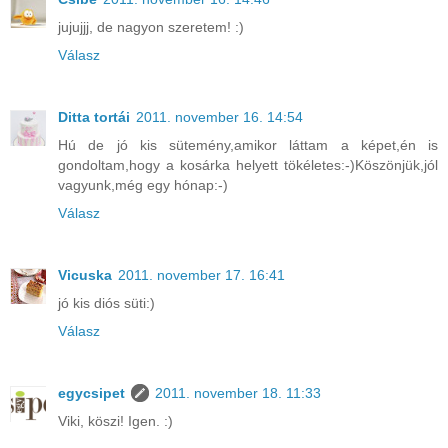
jujujjj, de nagyon szeretem! :)
Válasz
Ditta tortái
2011. november 16. 14:54
Hú de jó kis sütemény,amikor láttam a képet,én is
gondoltam,hogy a kosárka helyett tökéletes:-)Köszönjük,jól
vagyunk,még egy hónap:-)
Válasz
Vicuska
2011. november 17. 16:41
jó kis diós süti:)
Válasz
egycsipet
2011. november 18. 11:33
Viki, köszi! Igen. :)