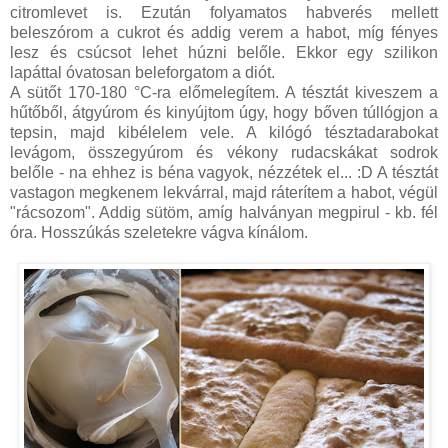
citromlevet is. Ezután folyamatos habverés mellett
beleszórom a cukrot és addig verem a habot, míg fényes
lesz és csúcsot lehet húzni belőle. Ekkor egy szilikon
lapáttal óvatosan beleforgatom a diót.
A sütőt 170-180 °C-ra előmelegítem. A tésztát kiveszem a
hűtőből, átgyúrom és kinyújtom úgy, hogy bőven túllógjon a
tepsin, majd kibélelem vele. A kilógó tésztadarabokat
levágom, összegyúrom és vékony rudacskákat sodrok
belőle - na ehhez is béna vagyok, nézzétek el... :D A tésztát
vastagon megkenem lekvárral, majd ráterítem a habot, végül
"rácsozom". Addig sütöm, amíg halványan megpirul - kb. fél
óra. Hosszúkás szeletekre vágva kínálom.