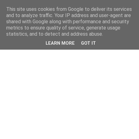
This site uses cookies from Google to deliver its services
and to analyze traffic. Your IP address and user-agent are
shared with Google along with performance and security
metrics to ensure quality of service, generate usage
statistics, and to detect and address abuse.
LEARN MORE
GOT IT