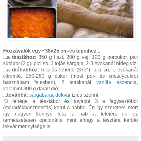
Hozzávalók egy ~38x25 cm-es tepsihez...
...a tésztához:
350 g liszt, 200 g vaj, 100 g porcukor, pici
sütőpor (2 g), pici só, 3 tojás sárgája, 2-3 evőkanál hideg víz;
...a dióhabhoz:
6 tojás fehérje (3+3*), pici só, 1 evőkanál
citromlé, 250-280 g cukor (most por- és kristálycukrot
használtam felesben), 2 teáskanál
vanília eszencia
,
valamint 300 g darált dió;
...továbbá:
sárgabaracklekvár
ízlés szerint.
*3 fehérje a tésztából és további 3 a fagyasztóból
(maradékhasznosítás) kerül a habba. Én így szeretem, mert
így nagyon könnyű lesz a hab a tetején, de ez
természetesen opcionális, mint ahogy a tésztára kerülő
lekvár mennyisége is.