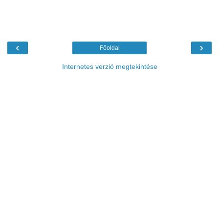
‹
›
Főoldal
Internetes verzió megtekintése