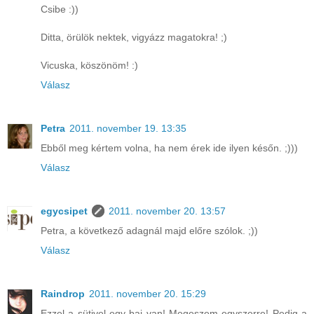
Csibe :))
Ditta, örülök nektek, vigyázz magatokra! ;)
Vicuska, köszönöm! :)
Válasz
Petra
2011. november 19. 13:35
Ebből meg kértem volna, ha nem érek ide ilyen későn. ;)))
Válasz
egycsipet
2011. november 20. 13:57
Petra, a következő adagnál majd előre szólok. ;))
Válasz
Raindrop
2011. november 20. 15:29
Ezzel a sütivel egy baj van! Megeszem egyszerre! Pedig a