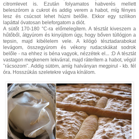
citromlevet is. Ezután folyamatos habverés mellett
beleszórom a cukrot és addig verem a habot, míg fényes
lesz és csúcsot lehet húzni belőle. Ekkor egy szilikon
lapáttal óvatosan beleforgatom a diót.
A sütőt 170-180 °C-ra előmelegítem. A tésztát kiveszem a
hűtőből, átgyúrom és kinyújtom úgy, hogy bőven túllógjon a
tepsin, majd kibélelem vele. A kilógó tésztadarabokat
levágom, összegyúrom és vékony rudacskákat sodrok
belőle - na ehhez is béna vagyok, nézzétek el... :D A tésztát
vastagon megkenem lekvárral, majd ráterítem a habot, végül
"rácsozom". Addig sütöm, amíg halványan megpirul - kb. fél
óra. Hosszúkás szeletekre vágva kínálom.