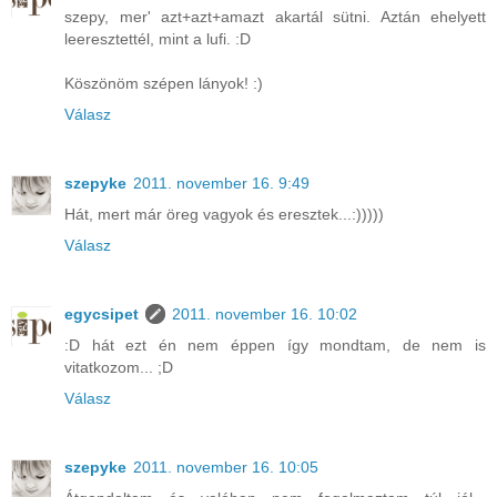
szepy, mer' azt+azt+amazt akartál sütni. Aztán ehelyett
leeresztettél, mint a lufi. :D
Köszönöm szépen lányok! :)
Válasz
szepyke
2011. november 16. 9:49
Hát, mert már öreg vagyok és eresztek...:)))))
Válasz
egycsipet
2011. november 16. 10:02
:D hát ezt én nem éppen így mondtam, de nem is
vitatkozom... ;D
Válasz
szepyke
2011. november 16. 10:05