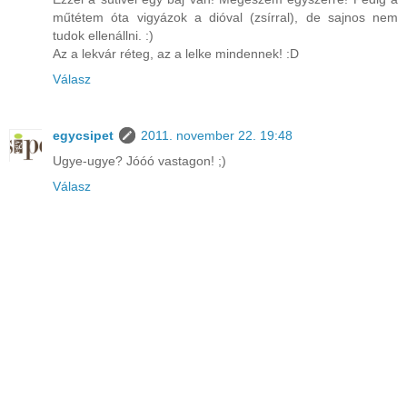
műtétem óta vigyázok a dióval (zsírral), de sajnos nem
tudok ellenállni. :)
Az a lekvár réteg, az a lelke mindennek! :D
Válasz
egycsipet
2011. november 22. 19:48
Ugye-ugye? Jóóó vastagon! ;)
Válasz