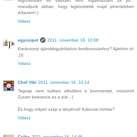
Átgondoltam és valóban nem fogalmaztam túl jól...
maradjunk abban, hogy legközelebb majd pihentebben
érkezem!:)
Válasz
egycsipet
2011. november 16. 10:08
Karácsonyi ajándékgyártáshoz-bonbonozáshoz? Ajánlom is!
;)))
Válasz
Chef Viki
2011. november 16. 10:14
Tegnap nem tudtam elküldeni a kommentet, miszerint
Zuram kedvence ez a süti :-)
És hogy milyen szép a tányérod! Kalocsai mintás?
Válasz
Csibe
2011. november 16. 14:46