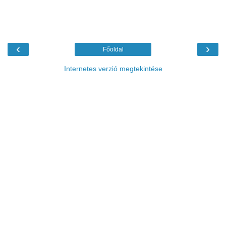
‹
›
Főoldal
Internetes verzió megtekintése