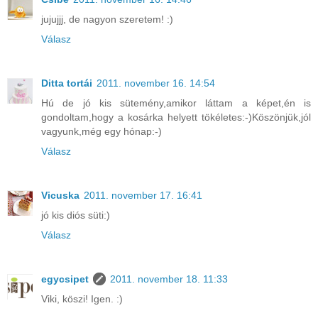
jujujjj, de nagyon szeretem! :)
Válasz
Ditta tortái
2011. november 16. 14:54
Hú de jó kis sütemény,amikor láttam a képet,én is
gondoltam,hogy a kosárka helyett tökéletes:-)Köszönjük,jól
vagyunk,még egy hónap:-)
Válasz
Vicuska
2011. november 17. 16:41
jó kis diós süti:)
Válasz
egycsipet
2011. november 18. 11:33
Viki, köszi! Igen. :)