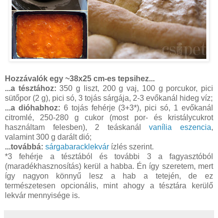
Hozzávalók egy ~38x25 cm-es tepsihez...
...a tésztához:
350 g liszt, 200 g vaj, 100 g porcukor, pici
sütőpor (2 g), pici só, 3 tojás sárgája, 2-3 evőkanál hideg víz;
...a dióhabhoz:
6 tojás fehérje (3+3*), pici só, 1 evőkanál
citromlé, 250-280 g cukor (most por- és kristálycukrot
használtam felesben), 2 teáskanál
vanília eszencia
,
valamint 300 g darált dió;
...továbbá:
sárgabaracklekvár
ízlés szerint.
*3 fehérje a tésztából és további 3 a fagyasztóból
(maradékhasznosítás) kerül a habba. Én így szeretem, mert
így nagyon könnyű lesz a hab a tetején, de ez
természetesen opcionális, mint ahogy a tésztára kerülő
lekvár mennyisége is.