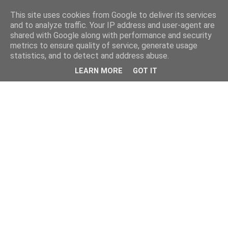
This site uses cookies from Google to deliver its services
and to analyze traffic. Your IP address and user-agent are
shared with Google along with performance and security
metrics to ensure quality of service, generate usage
statistics, and to detect and address abuse.
LEARN MORE
GOT IT