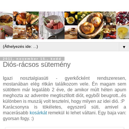
▼
2011. november 15., kedd
Diós-rácsos sütemény
Igazi nosztalgiasüti - gyerkőcként rendszeresen,
mostanában elég ritkán találkozom vele. Én magam sem
sütöttem már legalább 2 éve, de amikor múlt héten apum
meghozta az adventre megtisztított diót, egyből beugrott...és
különben is muszáj volt tesztelni, hogy milyen az idei dió. :P
Karácsonyra is tökéletes, egyszerű süti, amivel a
macerásabb
kosárkát
remekül ki lehet váltani. Egy baja van:
gyorsan fogy. :)