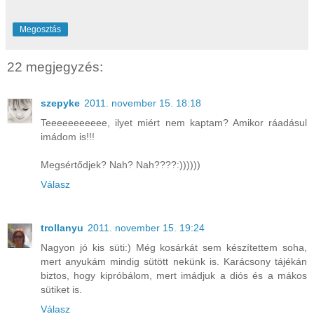
Megosztás
22 megjegyzés:
szepyke
2011. november 15. 18:18
Teeeeeeeeeee, ilyet miért nem kaptam? Amikor ráadásul
imádom is!!!
Megsértődjek? Nah? Nah????:))))))
Válasz
trollanyu
2011. november 15. 19:24
Nagyon jó kis süti:) Még kosárkát sem készítettem soha,
mert anyukám mindig sütött nekünk is. Karácsony tájékán
biztos, hogy kipróbálom, mert imádjuk a diós és a mákos
sütiket is.
Válasz