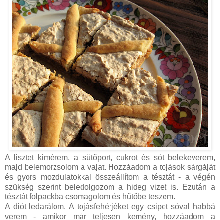
A lisztet kimérem, a sütőport, cukrot és sót belekeverem,
majd belemorzsolom a vajat. Hozzáadom a tojások sárgáját
és gyors mozdulatokkal összeállítom a tésztát - a végén
szükség szerint beledolgozom a hideg vizet is. Ezután a
tésztát folpackba csomagolom és hűtőbe teszem.
A diót ledarálom. A tojásfehérjéket egy csipet sóval habbá
verem - amikor már teljesen kemény, hozzáadom a