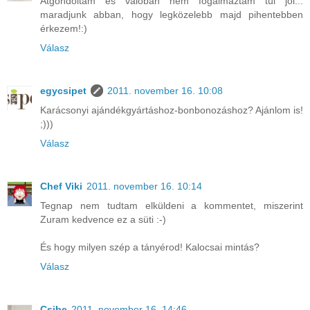
Átgondoltam és valóban nem fogalmaztam túl jól...
maradjunk abban, hogy legközelebb majd pihentebben
érkezem!:)
Válasz
egycsipet
2011. november 16. 10:08
Karácsonyi ajándékgyártáshoz-bonbonozáshoz? Ajánlom is!
;)))
Válasz
Chef Viki
2011. november 16. 10:14
Tegnap nem tudtam elküldeni a kommentet, miszerint
Zuram kedvence ez a süti :-)
És hogy milyen szép a tányérod! Kalocsai mintás?
Válasz
Csibe
2011. november 16. 14:46