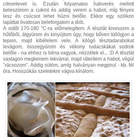
citromlevet is. Ezután folyamatos habverés mellett
beleszórom a cukrot és addig verem a habot, míg fényes
lesz és csúcsot lehet húzni belőle. Ekkor egy szilikon
lapáttal óvatosan beleforgatom a diót.
A sütőt 170-180 °C-ra előmelegítem. A tésztát kiveszem a
hűtőből, átgyúrom és kinyújtom úgy, hogy bőven túllógjon a
tepsin, majd kibélelem vele. A kilógó tésztadarabokat
levágom, összegyúrom és vékony rudacskákat sodrok
belőle - na ehhez is béna vagyok, nézzétek el... :D A tésztát
vastagon megkenem lekvárral, majd ráterítem a habot, végül
"rácsozom". Addig sütöm, amíg halványan megpirul - kb. fél
óra. Hosszúkás szeletekre vágva kínálom.