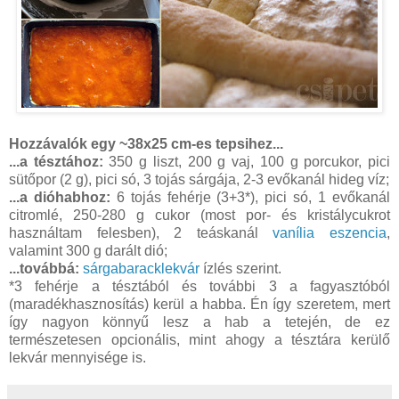
Hozzávalók egy ~38x25 cm-es tepsihez...
...a tésztához:
350 g liszt, 200 g vaj, 100 g porcukor, pici
sütőpor (2 g), pici só, 3 tojás sárgája, 2-3 evőkanál hideg víz;
...a dióhabhoz:
6 tojás fehérje (3+3*), pici só, 1 evőkanál
citromlé, 250-280 g cukor (most por- és kristálycukrot
használtam felesben), 2 teáskanál
vanília eszencia
,
valamint 300 g darált dió;
...továbbá:
sárgabaracklekvár
ízlés szerint.
*3 fehérje a tésztából és további 3 a fagyasztóból
(maradékhasznosítás) kerül a habba. Én így szeretem, mert
így nagyon könnyű lesz a hab a tetején, de ez
természetesen opcionális, mint ahogy a tésztára kerülő
lekvár mennyisége is.