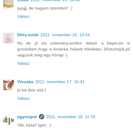
jujujjj, de nagyon szeretem! :)
Válasz
Ditta tortái
2011. november 16. 14:54
Hú de jó kis sütemény,amikor láttam a képet,én is
gondoltam,hogy a kosárka helyett tökéletes:-)Köszönjük,jól
vagyunk,még egy hónap:-)
Válasz
Vicuska
2011. november 17. 16:41
jó kis diós süti:)
Válasz
egycsipet
2011. november 18. 11:33
Viki, köszi! Igen. :)