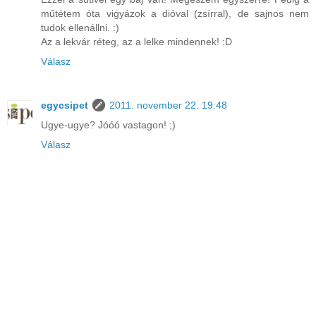
műtétem óta vigyázok a dióval (zsírral), de sajnos nem
tudok ellenállni. :)
Az a lekvár réteg, az a lelke mindennek! :D
Válasz
egycsipet
2011. november 22. 19:48
Ugye-ugye? Jóóó vastagon! ;)
Válasz