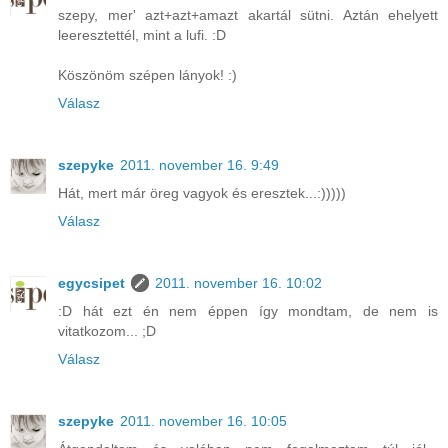
szepy, mer' azt+azt+amazt akartál sütni. Aztán ehelyett
leeresztettél, mint a lufi. :D
Köszönöm szépen lányok! :)
Válasz
szepyke
2011. november 16. 9:49
Hát, mert már öreg vagyok és eresztek...:)))))
Válasz
egycsipet
2011. november 16. 10:02
:D hát ezt én nem éppen így mondtam, de nem is
vitatkozom... ;D
Válasz
szepyke
2011. november 16. 10:05