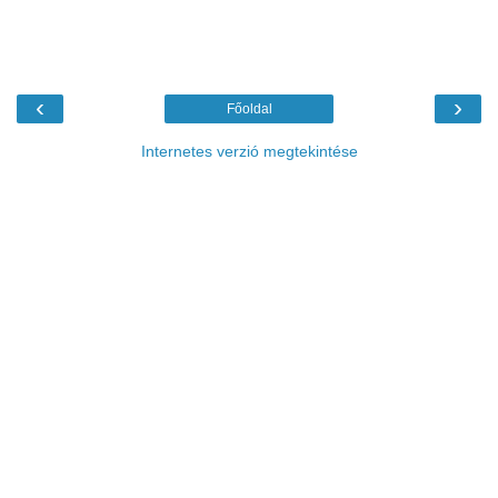
‹
›
Főoldal
Internetes verzió megtekintése