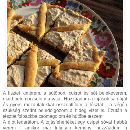
A lisztet kimérem, a sütőport, cukrot és sót belekeverem,
majd belemorzsolom a vajat. Hozzáadom a tojások sárgáját
és gyors mozdulatokkal összeállítom a tésztát - a végén
szükség szerint beledolgozom a hideg vizet is. Ezután a
tésztát folpackba csomagolom és hűtőbe teszem.
A diót ledarálom. A tojásfehérjéket egy csipet sóval habbá
verem - amikor már teljesen kemény, hozzáadom a