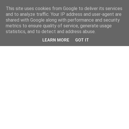
This site uses cookies from Google to deliver its services
and to analyze traffic. Your IP address and user-agent are
shared with Google along with performance and security
metrics to ensure quality of service, generate usage
statistics, and to detect and address abuse.
LEARN MORE
GOT IT