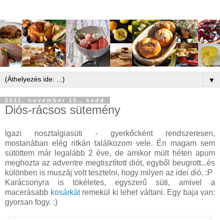
▼
2011. november 15., kedd
Diós-rácsos sütemény
Igazi nosztalgiasüti - gyerkőcként rendszeresen,
mostanában elég ritkán találkozom vele. Én magam sem
sütöttem már legalább 2 éve, de amikor múlt héten apum
meghozta az adventre megtisztított diót, egyből beugrott...és
különben is muszáj volt tesztelni, hogy milyen az idei dió. :P
Karácsonyra is tökéletes, egyszerű süti, amivel a
macerásabb
kosárkát
remekül ki lehet váltani. Egy baja van:
gyorsan fogy. :)