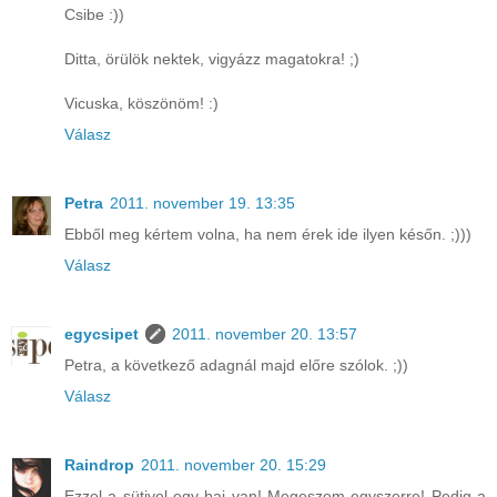
Csibe :))
Ditta, örülök nektek, vigyázz magatokra! ;)
Vicuska, köszönöm! :)
Válasz
Petra
2011. november 19. 13:35
Ebből meg kértem volna, ha nem érek ide ilyen későn. ;)))
Válasz
egycsipet
2011. november 20. 13:57
Petra, a következő adagnál majd előre szólok. ;))
Válasz
Raindrop
2011. november 20. 15:29
Ezzel a sütivel egy baj van! Megeszem egyszerre! Pedig a