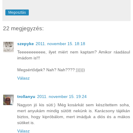
Megosztás
22 megjegyzés:
szepyke
2011. november 15. 18:18
Teeeeeeeeeee, ilyet miért nem kaptam? Amikor ráadásul
imádom is!!!
Megsértődjek? Nah? Nah????:))))))
Válasz
trollanyu
2011. november 15. 19:24
Nagyon jó kis süti:) Még kosárkát sem készítettem soha,
mert anyukám mindig sütött nekünk is. Karácsony tájékán
biztos, hogy kipróbálom, mert imádjuk a diós és a mákos
sütiket is.
Válasz