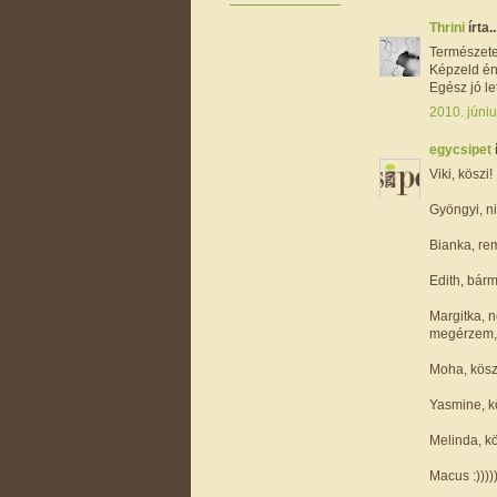
Thrini
írta..
Természetes
Képzeld én 
Egész jó le
2010. júniu
egycsipet
Viki, köszi! 
Gyöngyi, ni
Bianka, rem
Edith, bárm
Margitka, 
megérzem, 
Moha, köszi
Yasmine, k
Melinda, k
Macus :))))