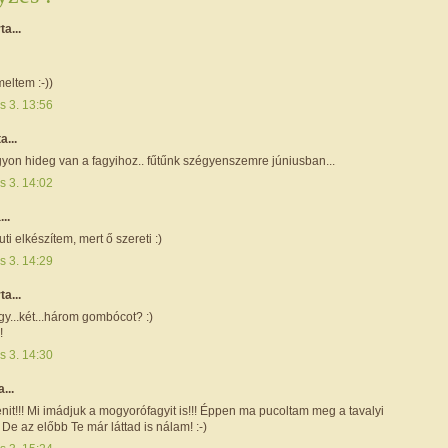
rta...
meltem :-))
s 3. 13:56
ta...
on hideg van a fagyihoz.. fűtűnk szégyenszemre júniusban...
s 3. 14:02
...
ti elkészítem, mert ő szereti :)
s 3. 14:29
rta...
y...két...három gombócot? :)
!
s 3. 14:30
a...
it!!! Mi imádjuk a mogyorófagyit is!!! Éppen ma pucoltam meg a tavalyi
 De az előbb Te már láttad is nálam! :-)