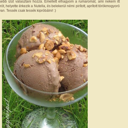
sebb ízűt választani hozzá. Emellett elhagyom a rumaromát, ami nekem itt
ót, helyette érkezik a Nutella, és belekerül némi pirított, aprított törökmogyoró
 van. Tessék csak tessék kipróbálni! :)