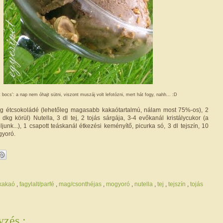
 bocs': a nap nem óhajt sütni, viszont muszáj volt lefotózni, mert hát fogy, nahh... :D
g étcsokoládé (lehetőleg magasabb kakaótartalmú, nálam most 75%-os), 2
dkg körül) Nutella, 3 dl tej, 2 tojás sárgája, 3-4 evőkanál kristálycukor (a
ljunk...), 1 csapott teáskanál étkezési keményítő, picurka só, 3 dl tejszín, 10
gyoró.
/kakaó
,
fagylalt/parfé
,
mag/csonthéjas
,
mogyoró
,
nutella
,
tej
,
tejszín
,
tojás
zés :