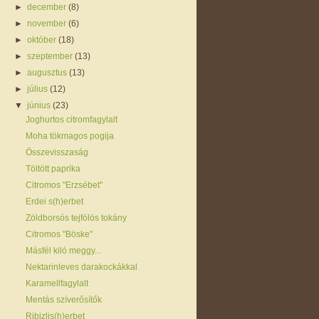
►
december
(8)
►
november
(6)
►
október
(18)
►
szeptember
(13)
►
augusztus
(13)
►
július
(12)
▼
június
(23)
Joghurtos citromfagylalt
Moha tökmagos pogija
Összevisszaság
Töltött paprika
Citromos "Erzsébet"
Erdei s(h)erbet
Zöldborsós tejfölös tokány
Citromos "Böske"
Másfél kiló meggy...
Nektarinleves darakockákkal
Karamellfagylalt
Mentás szíverősítők
Ribizlis(h)erbet