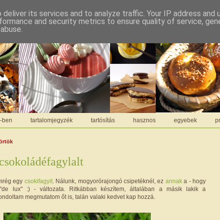
deliver its services and to analyze traffic. Your IP address and
formance and security metrics to ensure quality of service, ge
 abuse.
C-ben
tartalomjegyzék
tartósítás
hasznos
egyebek
pr
törtök
csokoládéfagylalt
mrég egy
csokifagyit
. Nálunk, mogyorórajongó csipetéknél, ez
annak
a - hogy
 "de lux" :) - változata. Ritkábban készítem, általában a másik lakik a
ondoltam megmutatom őt is, talán valaki kedvet kap hozzá.