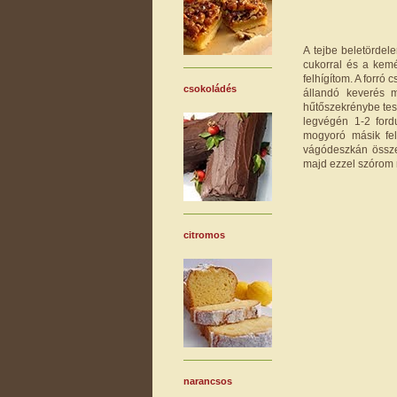
A tejbe beletördele
cukorral és a kemé
felhígítom. A forró
csokoládés
állandó keverés m
hűtőszekrénybe tes
legvégén 1-2 fordu
mogyoró másik fel
vágódeszkán össz
majd ezzel szórom m
citromos
narancsos