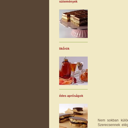
sütemények
likőrök
édes apróságok
Nem sokban különb
Szerecsennek elég