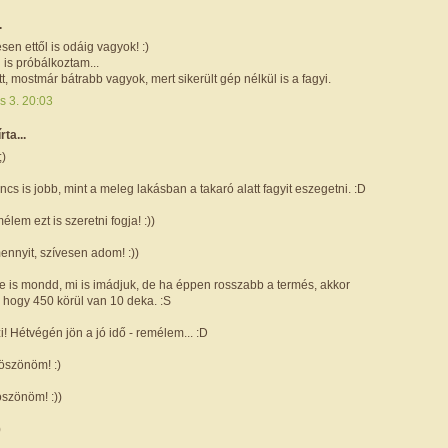
.
en ettől is odáig vagyok! :)
is próbálkoztam...
tt, mostmár bátrabb vagyok, mert sikerült gép nélkül is a fagyi.
s 3. 20:03
írta...
;)
ncs is jobb, mint a meleg lakásban a takaró alatt fagyit eszegetni. :D
élem ezt is szeretni fogja! :))
ennyit, szívesen adom! :))
ne is mondd, mi is imádjuk, de ha éppen rosszabb a termés, akkor
hogy 450 körül van 10 deka. :S
! Hétvégén jön a jó idő - remélem... :D
öszönöm! :)
öszönöm! :))
)