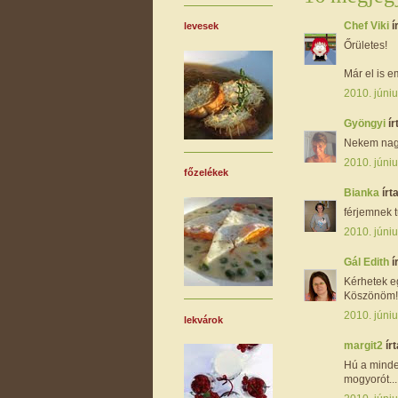
Chef Viki
í
levesek
Őrületes!
Már el is e
2010. júniu
Gyöngyi
ír
Nekem nagy
2010. júniu
főzelékek
Bianka
írta
férjemnek tu
2010. júniu
Gál Edith
í
Kérhetek eg
Köszönöm!
2010. júniu
lekvárok
margit2
írt
Hú a minden
mogyorót...