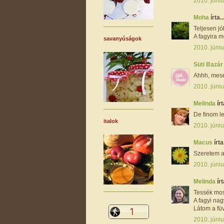
2010. júniu
Moha
írta..
Teljesen jó
A fagyira 
savanyúságok
2010. júniu
Süti Bazá
Ahhh, mesés
2010. júniu
Melinda
írt
De finom l
italok
2010. júniu
Macus
írta.
Szeretem a 
2010. júniu
Melinda
írt
Tessék mos
A fagyi nag
Látom a füv
2010. júniu