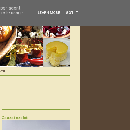
 user-agent
nerate usage
LEARN MORE
GOT IT
ofil
Zsuzsi szelet