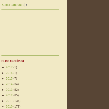
Select Language
▼
BLOGARCHÍVUM
►
2017
(1)
►
2016
(1)
►
2015
(7)
►
2014
(34)
►
2013
(52)
►
2012
(85)
►
2011
(134)
▼
2010
(173)