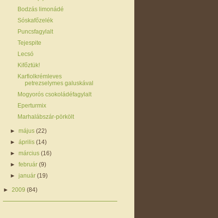
Bodzás limonádé
Sóskafőzelék
Puncsfagylalt
Tejespite
Lecsó
Kifőztük!
Karfiolkrémleves
petrezselymes galuskával
Mogyorós csokoládéfagylalt
Eperturmix
Marhalábszár-pörkölt
►
május
(22)
►
április
(14)
►
március
(16)
►
február
(9)
►
január
(19)
►
2009
(84)