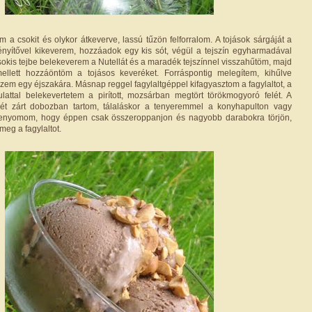
m a csokit és olykor átkeverve, lassú tűzön felforralom. A tojások sárgáját a
nyítővel kikeverem, hozzáadok egy kis sót, végül a tejszín egyharmadával
 csokis tejbe belekeverem a Nutellát és a maradék tejszínnel visszahűtöm, majd
ellett hozzáöntöm a tojásos keveréket. Forráspontig melegítem, kihűlve
zem egy éjszakára. Másnap reggel fagylaltgéppel kifagyasztom a fagylaltot, a
lattal belekevertetem a pirított, mozsárban megtört törökmogyoró felét. A
ét zárt dobozban tartom, tálaláskor a tenyeremmel a konyhapulton vagy
enyomom, hogy éppen csak összeroppanjon és nagyobb darabokra törjön,
eg a fagylaltot.