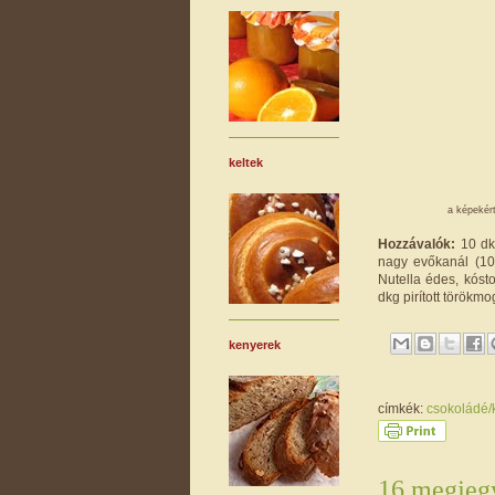
keltek
a képekért
Hozzávalók:
10 dk
nagy evőkanál (10 
Nutella édes, kósto
dkg pirított törökmo
kenyerek
címkék:
csokoládé
16 megjegy