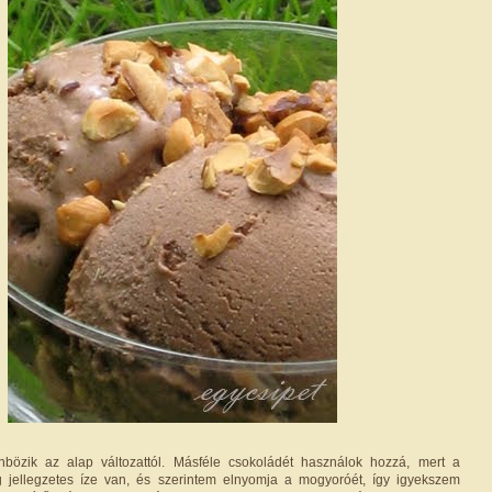
özik az alap változattól. Másféle csokoládét használok hozzá, mert a
 jellegzetes íze van, és szerintem elnyomja a mogyoróét, így igyekszem