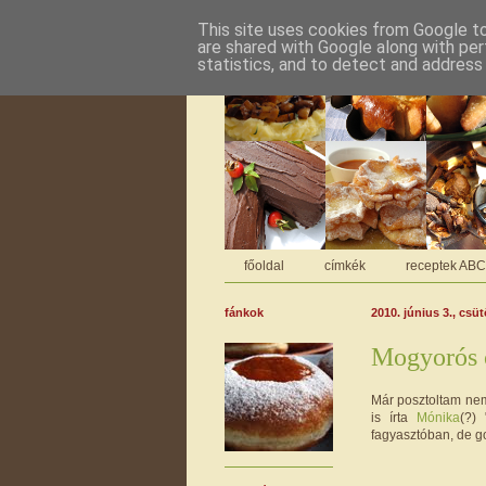
This site uses cookies from Google to 
are shared with Google along with per
statistics, and to detect and address
főoldal
címkék
receptek AB
fánkok
2010. június 3., csü
Mogyorós 
Már posztoltam ne
is írta
Mónika
(?)
fagyasztóban, de g