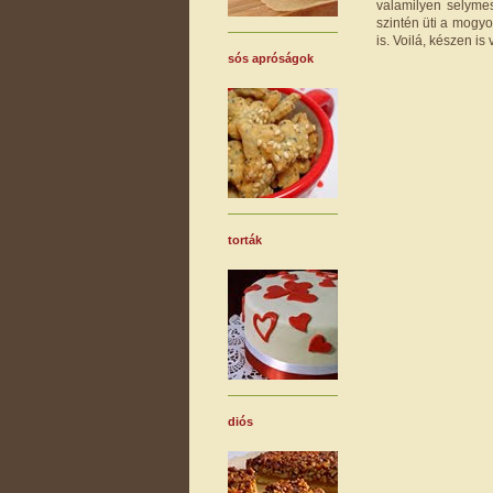
valamilyen selyme
szintén üti a mogyor
is. Voilá, készen is
sós apróságok
torták
diós