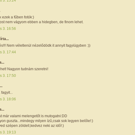
s 3. 15:24
.
k ezek a fűben fotók:)
most nem vágyom ebben a hidegben, de finom lehet.
s 3. 16:56
r
írta...
!!! Nem véletlenül nézelődödk it annyit fagyiügyben :))
s 3. 17:44
a...
ehet! Nagyon tudnám szeretni!
s 3. 17:50
..
fagyit...
s 3. 18:06
a...
t már valami melengetőt is mutogatni:DD
yon guszta...mindegy milyen ízű,csak sok legyen belőle!:)
ed szépen zöldell,kedvez neki az idő!:)
s 3. 19:13