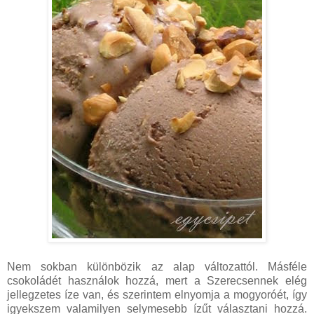
Nem sokban különbözik az alap változattól. Másféle
csokoládét használok hozzá, mert a Szerecsennek elég
jellegzetes íze van, és szerintem elnyomja a mogyoróét, így
igyekszem valamilyen selymesebb ízűt választani hozzá.