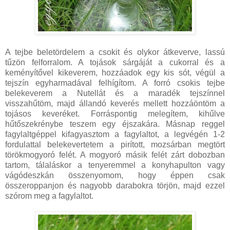
A tejbe beletördelem a csokit és olykor átkeverve, lassú
tűzön felforralom. A tojások sárgáját a cukorral és a
keményítővel kikeverem, hozzáadok egy kis sót, végül a
tejszín egyharmadával felhígítom. A forró csokis tejbe
belekeverem a Nutellát és a maradék tejszínnel
visszahűtöm, majd állandó keverés mellett hozzáöntöm a
tojásos keveréket. Forráspontig melegítem, kihűlve
hűtőszekrénybe teszem egy éjszakára. Másnap reggel
fagylaltgéppel kifagyasztom a fagylaltot, a legvégén 1-2
fordulattal belekevertetem a pirított, mozsárban megtört
törökmogyoró felét. A mogyoró másik felét zárt dobozban
tartom, tálaláskor a tenyeremmel a konyhapulton vagy
vágódeszkán összenyomom, hogy éppen csak
összeroppanjon és nagyobb darabokra törjön, majd ezzel
szórom meg a fagylaltot.