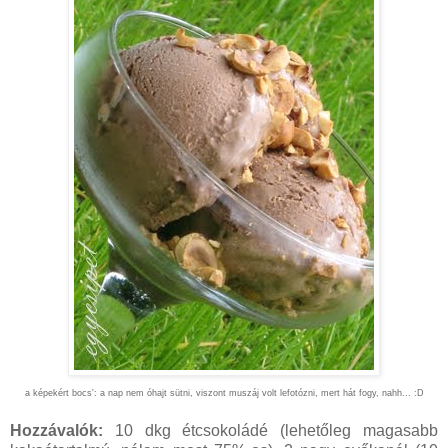
a képekért bocs': a nap nem óhajt sütni, viszont muszáj volt lefotózni, mert hát fogy, nahh... :D
Hozzávalók:
10 dkg étcsokoládé (lehetőleg magasabb