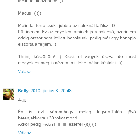
Melinda, köszönöm! :))
Macus :)))))
Melinda, forró csokit jobbra az italoknál találsz. :D
Fű: igeeen! Ez az egyetlen, aminek jó a sok eső, szerintem
eddig ötször sem kellett locsolnunk, pedig már egy hónapja
elszórta a férjem. :)
Thrini, köszönöm! :) Kicsit el vagyok úszva, de most
megyek és meg is nézem, mit lehet nálad kóstolni. :))
Válasz
Belly
2010. június 3. 20:48
Jajjjj!
Én is azt várom,hogy meleg legyen.Talán jövő
héten,akkorra +30 fokot mond.
Akkor pedig FAGYIIIIIIIIIII ezerrel:-)))))))
Válasz