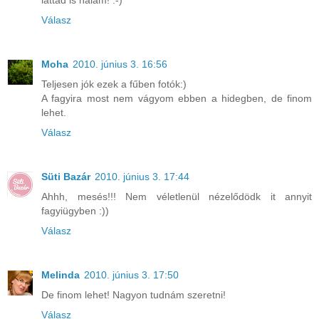
láttad is nálam! :-)
Válasz
Moha
2010. június 3. 16:56
Teljesen jók ezek a fűben fotók:)
A fagyira most nem vágyom ebben a hidegben, de finom
lehet.
Válasz
Süti Bazár
2010. június 3. 17:44
Ahhh, mesés!!! Nem véletlenül nézelődödk it annyit
fagyiügyben :))
Válasz
Melinda
2010. június 3. 17:50
De finom lehet! Nagyon tudnám szeretni!
Válasz