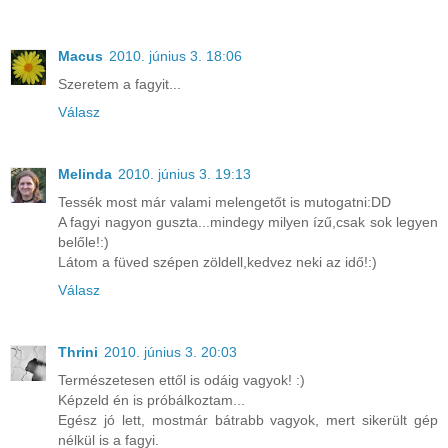
Macus
2010. június 3. 18:06
Szeretem a fagyit...
Válasz
Melinda
2010. június 3. 19:13
Tessék most már valami melengetőt is mutogatni:DD
A fagyi nagyon guszta...mindegy milyen ízű,csak sok legyen
belőle!:)
Látom a füved szépen zöldell,kedvez neki az idő!:)
Válasz
Thrini
2010. június 3. 20:03
Természetesen ettől is odáig vagyok! :)
Képzeld én is próbálkoztam...
Egész jó lett, mostmár bátrabb vagyok, mert sikerült gép
nélkül is a fagyi.