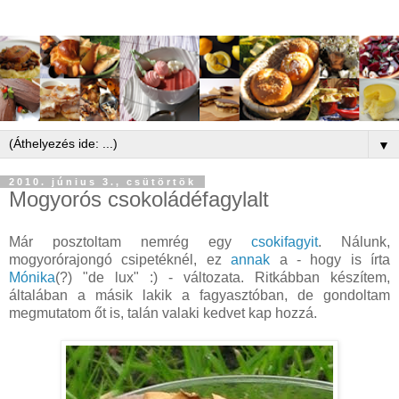
▼
2010. június 3., csütörtök
Mogyorós csokoládéfagylalt
Már posztoltam nemrég egy
csokifagyit
. Nálunk,
mogyorórajongó csipetéknél, ez
annak
a - hogy is írta
Mónika
(?) "de lux" :) - változata. Ritkábban készítem,
általában a másik lakik a fagyasztóban, de gondoltam
megmutatom őt is, talán valaki kedvet kap hozzá.