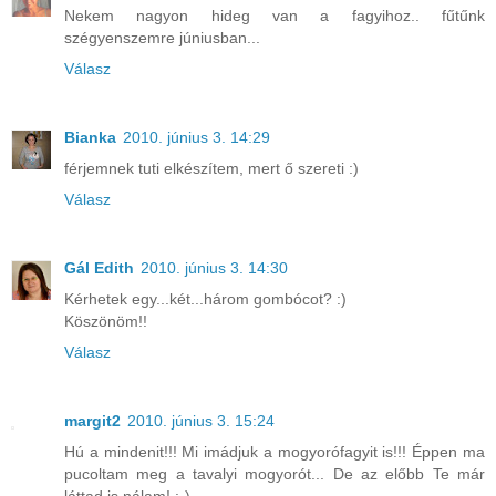
Nekem nagyon hideg van a fagyihoz.. fűtűnk
szégyenszemre júniusban...
Válasz
Bianka
2010. június 3. 14:29
férjemnek tuti elkészítem, mert ő szereti :)
Válasz
Gál Edith
2010. június 3. 14:30
Kérhetek egy...két...három gombócot? :)
Köszönöm!!
Válasz
margit2
2010. június 3. 15:24
Hú a mindenit!!! Mi imádjuk a mogyorófagyit is!!! Éppen ma
pucoltam meg a tavalyi mogyorót... De az előbb Te már