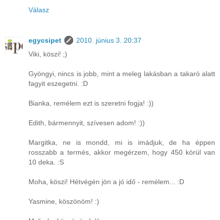
Válasz
egycsipet
2010. június 3. 20:37
Viki, köszi! ;)
Gyöngyi, nincs is jobb, mint a meleg lakásban a takaró alatt
fagyit eszegetni. :D
Bianka, remélem ezt is szeretni fogja! :))
Edith, bármennyit, szívesen adom! :))
Margitka, ne is mondd, mi is imádjuk, de ha éppen
rosszabb a termés, akkor megérzem, hogy 450 körül van
10 deka. :S
Moha, köszi! Hétvégén jön a jó idő - remélem... :D
Yasmine, köszönöm! :)