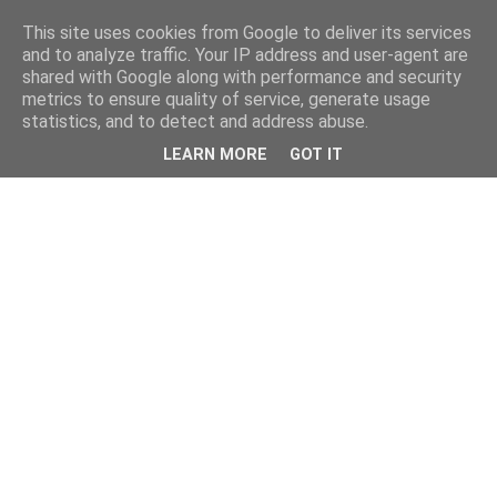
This site uses cookies from Google to deliver its services
and to analyze traffic. Your IP address and user-agent are
shared with Google along with performance and security
metrics to ensure quality of service, generate usage
statistics, and to detect and address abuse.
LEARN MORE
GOT IT