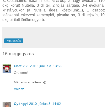
kakaótartalmú, nálam most 75%-os), 2 nagy evőkanál (10
dkg körül) Nutella, 3 dl tej, 2 tojás sárgája, 3-4 evőkanál
kristálycukor (a Nutella édes, kóstoljunk...), 1 csapott
teáskanál étkezési keményítő, picurka só, 3 dl tejszín, 10
dkg pirított törökmogyoró.
Megosztás
16 megjegyzés:
Chef Viki
2010. június 3. 13:56
Őrületes!
Már el is emeltem :-))
Válasz
Gyöngyi
2010. június 3. 14:02