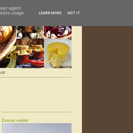
 user-agent
nerate usage
LEARN MORE
GOT IT
ofil
Zsuzsi szelet