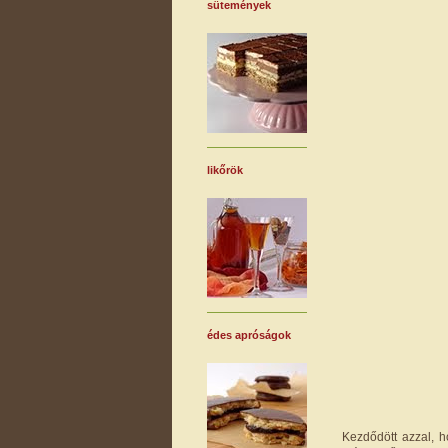
sütemények
likőrök
édes apróságok
Kezdődött azzal, 