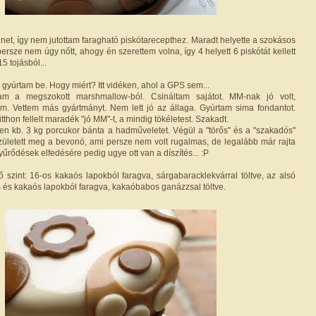
net, így nem jutottam faragható piskótarecepthez. Maradt helyette a szokásos
persze nem úgy nőtt, ahogy én szerettem volna, így 4 helyett 6 piskótát kellett
 tojásból...
gyúrtam be. Hogy miért? Itt vidéken, ahol a GPS sem...
m a megszokott marshmallow-ból. Csináltam sajátot. MM-nak jó volt,
m. Vettem más gyártmányt. Nem lett jó az állaga. Gyúrtam sima fondantot.
tthon fellelt maradék "jó MM"-t, a mindig tökéletest. Szakadt.
en kb. 3 kg porcukor bánta a hadműveletet. Végül a "törős" és a "szakadós"
ületett meg a bevonó, ami persze nem volt rugalmas, de legalább már rajta
yűrődések elfedésére pedig ugye ott van a díszítés... :P
ső szint: 16-os kakaós lapokból faragva, sárgabaracklekvárral töltve, az alsó
ás és kakaós lapokból faragva, kakaóbabos ganázzsal töltve.