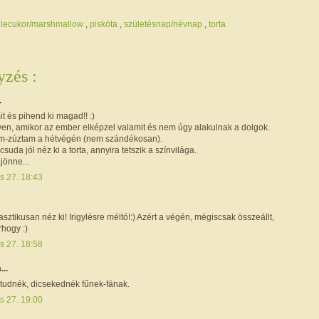
llecukor/marshmallow
,
piskóta
,
születésnap/névnap
,
torta
zés :
.
it és pihend ki magad!! :)
en, amikor az ember elképzel valamit és nem úgy alakulnak a dolgok.
tem-zúztam a hétvégén (nem szándékosan).
suda jól néz ki a torta, annyira tetszik a színvilága.
ejönne...
s 27. 18:43
asztikusan néz ki! Irigylésre méltó!:) Azért a végén, mégiscsak összeállt,
rhogy :)
s 27. 18:58
...
 tudnék, dicsekednék fűnek-fának.
s 27. 19:00