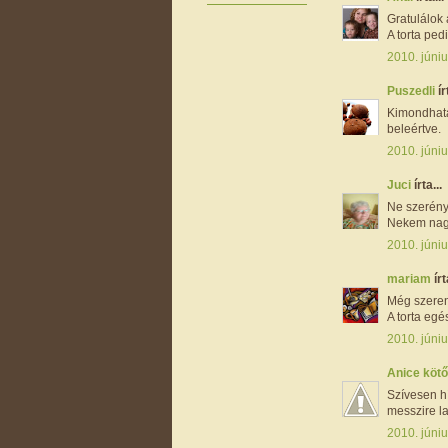
Gratulálok
A torta ped
2010. júniu
Puszedli
ír
Kimondhatat
beleértve.
2010. júniu
Juci
írta...
Ne szerény
Nekem nagy
2010. júniu
mariam
írt
Még szerenc
A torta egé
2010. júniu
Anice kötő
Szívesen h
messzire la
2010. júniu