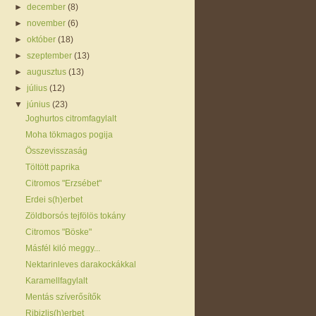
►
december
(8)
►
november
(6)
►
október
(18)
►
szeptember
(13)
►
augusztus
(13)
►
július
(12)
▼
június
(23)
Joghurtos citromfagylalt
Moha tökmagos pogija
Összevisszaság
Töltött paprika
Citromos "Erzsébet"
Erdei s(h)erbet
Zöldborsós tejfölös tokány
Citromos "Böske"
Másfél kiló meggy...
Nektarinleves darakockákkal
Karamellfagylalt
Mentás szíverősítők
Ribizlis(h)erbet