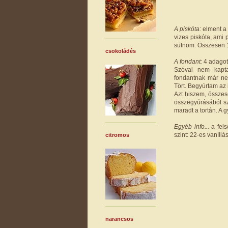
A piskóta:
elment a 
vizes piskóta, ami 
sütnöm. Összesen 15
csokoládés
A fondant:
4 adagot 
Szóval nem kapta
fondantnak már ne
Tört. Begyúrtam az i
Azt hiszem, összes
összegyúrásából sz
maradt a tortán. A g
Egyéb info...
a fel
szint: 22-es vaníli
citromos
narancsos