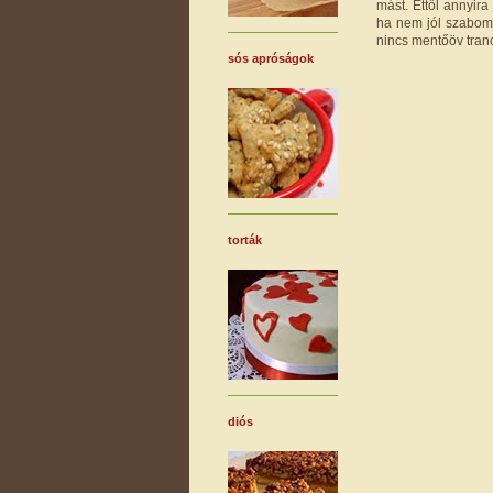
mást. Ettől annyir
ha nem jól szabom 
nincs mentőöv tranc
sós apróságok
torták
diós