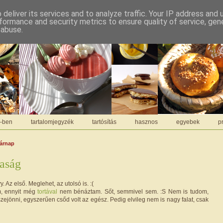
deliver its services and to analyze traffic. Your IP address and
formance and security metrics to ensure quality of service, ge
 abuse.
C-ben
tartalomjegyzék
tartósítás
hasznos
egyebek
pr
sárnap
aság
y. Az első. Meglehet, az utolsó is. :(
, ennyit még
tortával
nem bénáztam. Sőt, semmivel sem. :S Nem is tudom,
zejönni, egyszerűen csőd volt az egész. Pedig elvileg nem is nagy falat, csak