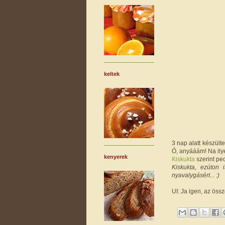
keltek
3 nap alatt készült
Ó, anyááám! Na ilye
kenyerek
Kiskukta
szerint pec
Kiskukta, ezúton 
nyavalygásért... :)
UI: Ja igen, az össz