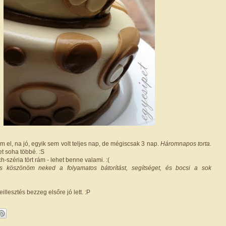
em el, na jó, egyik sem volt teljes nap, de mégiscsak 3 nap.
Háromnapos torta.
t soha többé. :S
h-széria tört rám - lehet benne valami. :(
is köszönöm neked a folyamatos bátorítást, segítséget, és bocsi a sok
eillesztés bezzeg elsőre jó lett. :P