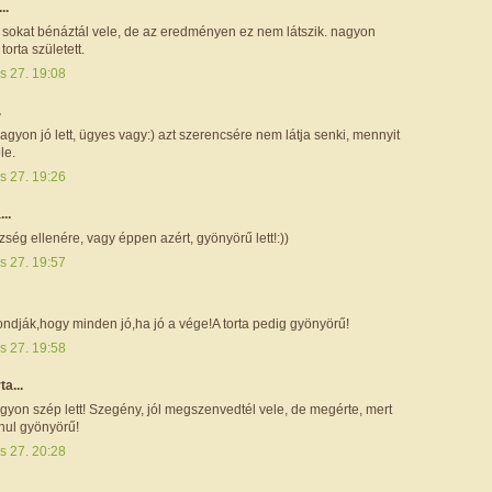
..
y sokat bénáztál vele, de az eredményen ez nem látszik. nagyon
torta született.
s 27. 19:08
.
agyon jó lett, ügyes vagy:) azt szerencsére nem látja senki, mennyit
le.
s 27. 19:26
...
ség ellenére, vagy éppen azért, gyönyörű lett!:))
s 27. 19:57
ondják,hogy minden jó,ha jó a vége!A torta pedig gyönyörű!
s 27. 19:58
ta...
yon szép lett! Szegény, jól megszenvedtél vele, de megérte, mert
nul gyönyörű!
s 27. 20:28