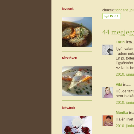
levesek
címkék:
fondant
,
pi
44 megjegy
Thrini
írta..
Igyál valam
Tudom mily
Én pl. tör
főzelékek
Egyébként c
Az íze is b
2010. júniu
Viki
írta...
Hű, de fant
nem is aká
2010. júniu
lekvárok
Mónika
írta
Ha én ilyet
2010. júniu