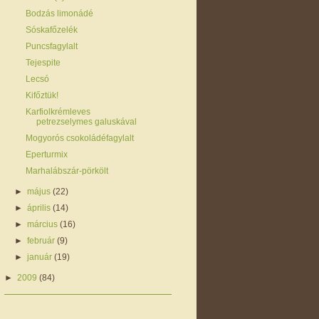
Bodzás limonádé
Sóskafőzelék
Puncsfagylalt
Tejespite
Lecsó
Kifőztük!
Karfiolkrémleves
petrezselymes galuskával
Mogyorós csokoládéfagylalt
Eperturmix
Marhalábszár-pörkölt
►
május
(22)
►
április
(14)
►
március
(16)
►
február
(9)
►
január
(19)
►
2009
(84)