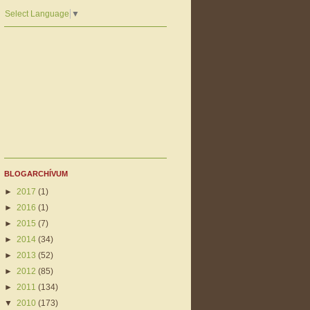
Select Language
▼
BLOGARCHÍVUM
►
2017
(1)
►
2016
(1)
►
2015
(7)
►
2014
(34)
►
2013
(52)
►
2012
(85)
►
2011
(134)
▼
2010
(173)