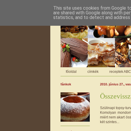
This site uses cookies from Google to 
are shared with Google along with per
statistics, and to detect and address
főoldal
címkék
receptek AB
fánkok
2010. június 27., va
Összevissz
Szülinapi topsy-turv
Komolyan mondom
miért nem akart öss
két szintes...