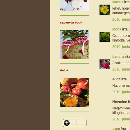
Macus
írta.
lehet, hog
különleges 
2010. júniu
savanyúságok
Moha
írta..
Csipet ez n
kínlódtál ve
2010. júniu
Limara
írta
A sok nehéz
2010. júniu
italok
Judit írta...
Na, erre m
2010. júniu
Névtelen ír
Nagyon-nag
kifogástala
2010. júniu
Andi
írta...