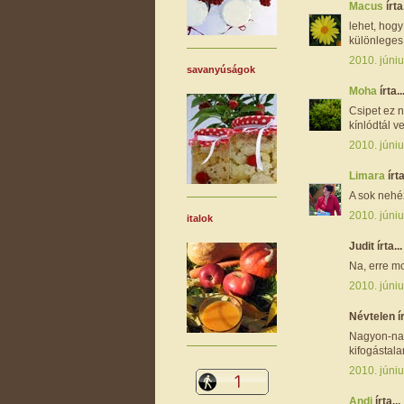
Macus
írta.
lehet, hog
különleges 
2010. júniu
savanyúságok
Moha
írta..
Csipet ez n
kínlódtál ve
2010. júniu
Limara
írta
A sok nehéz
2010. júniu
italok
Judit írta...
Na, erre m
2010. júniu
Névtelen ír
Nagyon-nag
kifogástala
2010. júniu
Andi
írta...