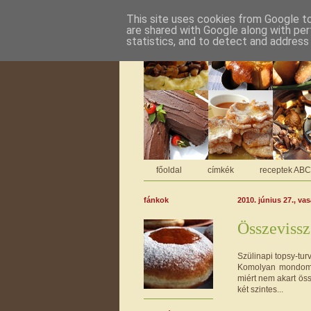
This site uses cookies from Google to 
are shared with Google along with per
statistics, and to detect and address
főoldal
címkék
receptek AB
fánkok
2010. június 27., va
Összevissz
Szülinapi topsy-turv
Komolyan mondom
miért nem akart öss
két szintes...