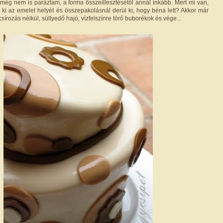
a még nem is paráztam, a forma összeillesztésétől annál inkább. Mert mi van,
ki az emelet helyét és összepakolásnál derül ki, hogy béna lett? Akkor már
sírozás nélkül, süllyedő hajó, vízfelszínre törő buborékok és vége...