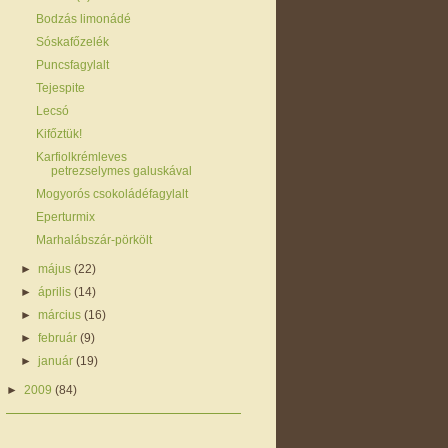
Bodzás limonádé
Sóskafőzelék
Puncsfagylalt
Tejespite
Lecsó
Kifőztük!
Karfiolkrémleves
petrezselymes galuskával
Mogyorós csokoládéfagylalt
Eperturmix
Marhalábszár-pörkölt
►
május
(22)
►
április
(14)
►
március
(16)
►
február
(9)
►
január
(19)
►
2009
(84)