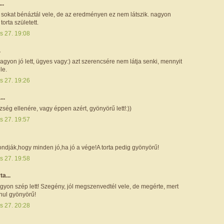
..
y sokat bénáztál vele, de az eredményen ez nem látszik. nagyon
torta született.
s 27. 19:08
.
agyon jó lett, ügyes vagy:) azt szerencsére nem látja senki, mennyit
le.
s 27. 19:26
...
ség ellenére, vagy éppen azért, gyönyörű lett!:))
s 27. 19:57
ondják,hogy minden jó,ha jó a vége!A torta pedig gyönyörű!
s 27. 19:58
ta...
yon szép lett! Szegény, jól megszenvedtél vele, de megérte, mert
nul gyönyörű!
s 27. 20:28