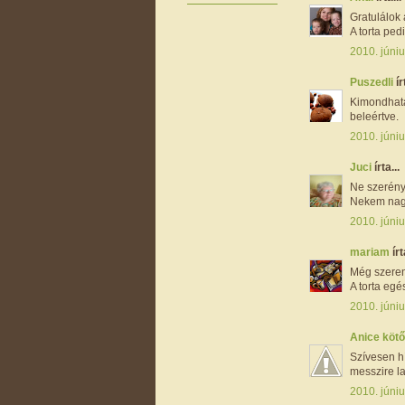
Gratulálok
A torta ped
2010. júniu
Puszedli
ír
Kimondhatat
beleértve.
2010. júniu
Juci
írta...
Ne szerény
Nekem nagy
2010. júniu
mariam
írt
Még szerenc
A torta egé
2010. júniu
Anice kötő
Szívesen h
messzire la
2010. júniu