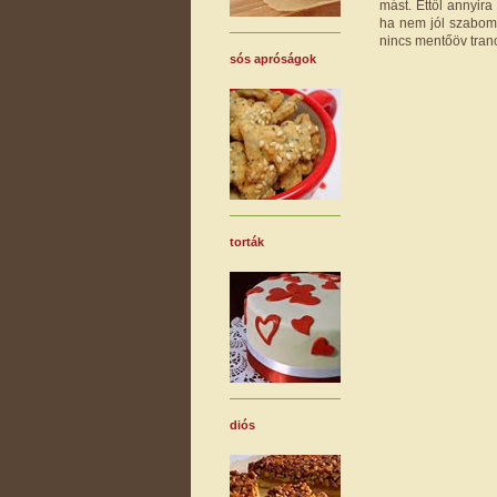
mást. Ettől annyir
ha nem jól szabom 
nincs mentőöv tranc
sós apróságok
torták
diós