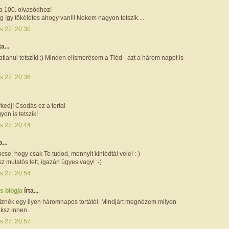
 a 100. olvasódhoz!
ig így tökéletes ahogy van!!! Nekem nagyon tetszik....
s 27. 20:30
ta...
lanul tetszik! :) Minden elismerésem a Tiéd - azt a három napot is
s 27. 20:36
kedj! Csodás ez a torta!
on is tetszik!
s 27. 20:44
a...
se, hogy csak Te tudod, mennyit kínlódtál vele! :-)
sz mutatós lett, igazán ügyes vagy! :-)
s 27. 20:54
s blogja
írta...
íznék egy ilyen háromnapos tortától. Mindjárt megnézem milyen
ksz innen..
s 27. 20:57