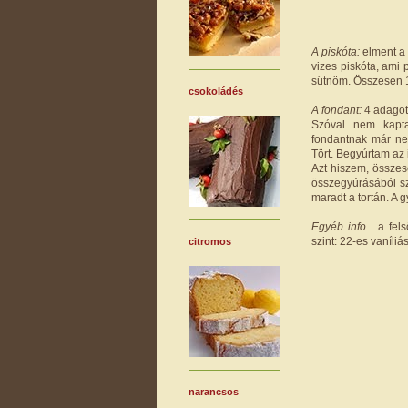
A piskóta:
elment a 
vizes piskóta, ami 
sütnöm. Összesen 15
csokoládés
A fondant:
4 adagot 
Szóval nem kapta
fondantnak már ne
Tört. Begyúrtam az i
Azt hiszem, összes
összegyúrásából sz
maradt a tortán. A g
Egyéb info...
a fel
szint: 22-es vaníli
citromos
narancsos