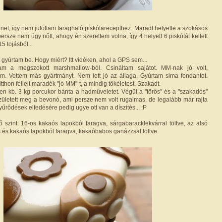
net, így nem jutottam faragható piskótarecepthez. Maradt helyette a szokásos
persze nem úgy nőtt, ahogy én szerettem volna, így 4 helyett 6 piskótát kellett
 tojásból...
gyúrtam be. Hogy miért? Itt vidéken, ahol a GPS sem...
m a megszokott marshmallow-ból. Csináltam sajátot. MM-nak jó volt,
m. Vettem más gyártmányt. Nem lett jó az állaga. Gyúrtam sima fondantot.
tthon fellelt maradék "jó MM"-t, a mindig tökéletest. Szakadt.
en kb. 3 kg porcukor bánta a hadműveletet. Végül a "törős" és a "szakadós"
ületett meg a bevonó, ami persze nem volt rugalmas, de legalább már rajta
yűrődések elfedésére pedig ugye ott van a díszítés... :P
ső szint: 16-os kakaós lapokból faragva, sárgabaracklekvárral töltve, az alsó
ás és kakaós lapokból faragva, kakaóbabos ganázzsal töltve.