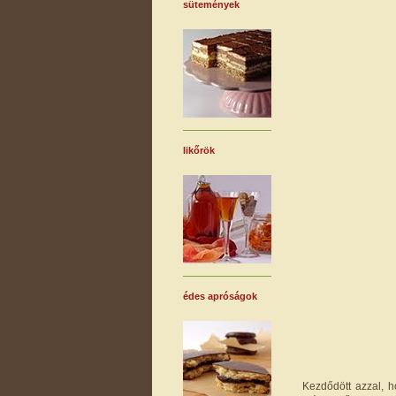
sütemények
likőrök
édes apróságok
Kezdődött azzal, 