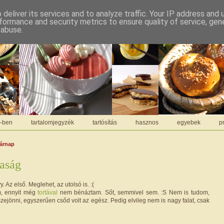
deliver its services and to analyze traffic. Your IP address and
formance and security metrics to ensure quality of service, ge
 abuse.
C-ben
tartalomjegyzék
tartósítás
hasznos
egyebek
pr
sárnap
aság
y. Az első. Meglehet, az utolsó is. :(
, ennyit még
tortával
nem bénáztam. Sőt, semmivel sem. :S Nem is tudom,
zejönni, egyszerűen csőd volt az egész. Pedig elvileg nem is nagy falat, csak