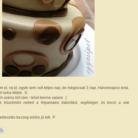
em el, na jó, egyik sem volt teljes nap, de mégiscsak 3 nap.
Háromnapos torta.
t soha többé. :S
h-széria tört rám - lehet benne valami. :(
is köszönöm neked a folyamatos bátorítást, segítséget, és bocsi a sok
eillesztés bezzeg elsőre jó lett. :P