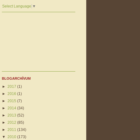
Select Language
▼
BLOGARCHÍVUM
►
2017
(1)
►
2016
(1)
►
2015
(7)
►
2014
(34)
►
2013
(52)
►
2012
(85)
►
2011
(134)
▼
2010
(173)