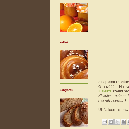
keltek
3 nap alatt készült
Ó, anyááám! Na ilye
kenyerek
Kiskukta
szerint pec
Kiskukta, ezúton 
nyavalygásért... :)
UI: Ja igen, az össz