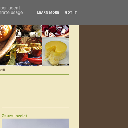
 user-agent
nerate usage
LEARN MORE
GOT IT
ofil
Zsuzsi szelet