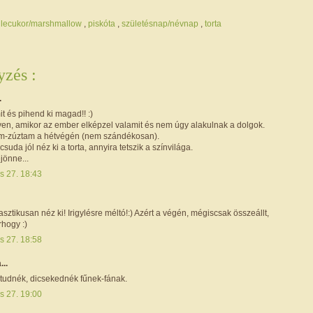
llecukor/marshmallow
,
piskóta
,
születésnap/névnap
,
torta
zés :
.
it és pihend ki magad!! :)
en, amikor az ember elképzel valamit és nem úgy alakulnak a dolgok.
tem-zúztam a hétvégén (nem szándékosan).
suda jól néz ki a torta, annyira tetszik a színvilága.
ejönne...
s 27. 18:43
asztikusan néz ki! Irigylésre méltó!:) Azért a végén, mégiscsak összeállt,
rhogy :)
s 27. 18:58
...
 tudnék, dicsekednék fűnek-fának.
s 27. 19:00