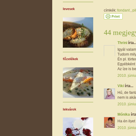
levesek
címkék:
fondant
,
pi
44 megjegy
Thrini
írta..
Igyál valam
Tudom mily
Én pl. tör
főzelékek
Egyébként c
Az íze is b
2010. júniu
Viki
írta...
Hű, de fant
nem is aká
2010. júniu
lekvárok
Mónika
írta
Ha én ilyet
2010. júniu