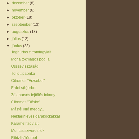
►
december
(8)
►
november
(6)
►
október
(18)
►
szeptember
(13)
►
augusztus
(13)
►
július
(12)
▼
június
(23)
Joghurtos citromfagylalt
Moha tökmagos pogija
Összevisszaság
Töltött paprika
Citromos "Erzsébet"
Erdei s(h)erbet
Zöldborsós tejfölös tokány
Citromos "Böske"
Másfél kiló meggy...
Nektarinleves darakockákkal
Karamellfagylalt
Mentás szíverősítők
Ribizlis(h)erbet