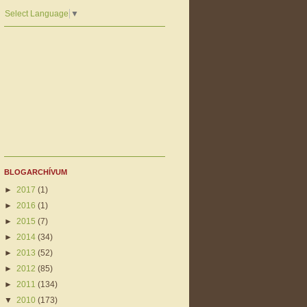
Select Language
▼
BLOGARCHÍVUM
►
2017
(1)
►
2016
(1)
►
2015
(7)
►
2014
(34)
►
2013
(52)
►
2012
(85)
►
2011
(134)
▼
2010
(173)