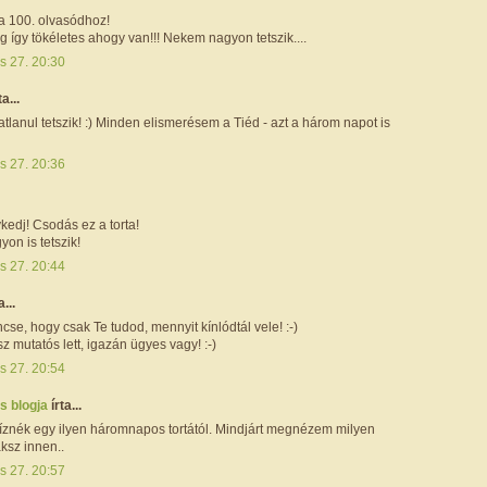
 a 100. olvasódhoz!
ig így tökéletes ahogy van!!! Nekem nagyon tetszik....
s 27. 20:30
ta...
lanul tetszik! :) Minden elismerésem a Tiéd - azt a három napot is
s 27. 20:36
kedj! Csodás ez a torta!
on is tetszik!
s 27. 20:44
a...
se, hogy csak Te tudod, mennyit kínlódtál vele! :-)
sz mutatós lett, igazán ügyes vagy! :-)
s 27. 20:54
s blogja
írta...
íznék egy ilyen háromnapos tortától. Mindjárt megnézem milyen
ksz innen..
s 27. 20:57