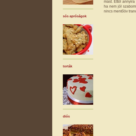
mást. Ettől annyir
ha nem jól szabom 
nincs mentőöv tranc
sós apróságok
torták
diós