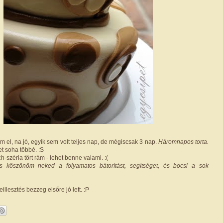
em el, na jó, egyik sem volt teljes nap, de mégiscsak 3 nap.
Háromnapos torta.
t soha többé. :S
h-széria tört rám - lehet benne valami. :(
is köszönöm neked a folyamatos bátorítást, segítséget, és bocsi a sok
eillesztés bezzeg elsőre jó lett. :P