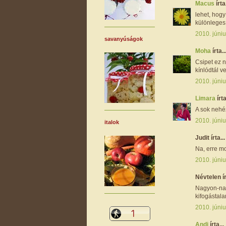
Macus
írta.
lehet, hog
különleges 
2010. júniu
savanyúságok
Moha
írta..
Csipet ez n
kínlódtál ve
2010. júniu
Limara
írta
A sok nehéz
2010. júniu
italok
Judit írta...
Na, erre m
2010. júniu
Névtelen ír
Nagyon-nag
kifogástala
2010. júniu
Andi
írta...