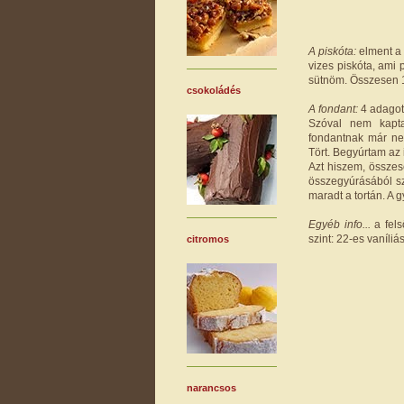
A piskóta:
elment a 
vizes piskóta, ami 
sütnöm. Összesen 15
csokoládés
A fondant:
4 adagot 
Szóval nem kapta
fondantnak már ne
Tört. Begyúrtam az i
Azt hiszem, összes
összegyúrásából sz
maradt a tortán. A g
Egyéb info...
a fel
szint: 22-es vaníli
citromos
narancsos