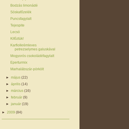
Bodzás limonádé
Sóskafőzelék
Puncsfagylalt
Tejespite
Lecsó
Kifőztük!
Karfiolkrémleves
petrezselymes galuskával
Mogyorós csokoládéfagylalt
Eperturmix
Marhalábszár-pörkölt
►
május
(22)
►
április
(14)
►
március
(16)
►
február
(9)
►
január
(19)
►
2009
(84)