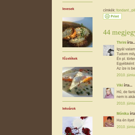
levesek
címkék:
fondant
,
pi
44 megjegy
Thrini
írta..
Igyál valam
Tudom mily
Én pl. tör
főzelékek
Egyébként c
Az íze is b
2010. júniu
Viki
írta...
Hű, de fant
nem is aká
2010. júniu
lekvárok
Mónika
írta
Ha én ilyet
2010. júniu