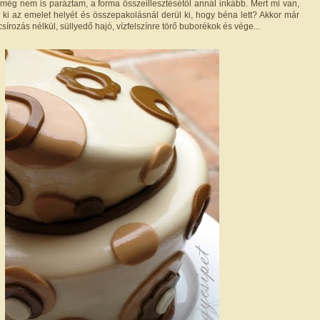
a még nem is paráztam, a forma összeillesztésétől annál inkább. Mert mi van,
ki az emelet helyét és összepakolásnál derül ki, hogy béna lett? Akkor már
sírozás nélkül, süllyedő hajó, vízfelszínre törő buborékok és vége...