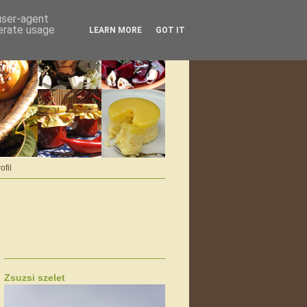
 user-agent
nerate usage
LEARN MORE
GOT IT
ofil
Zsuzsi szelet