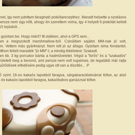
net, így nem jutottam faragható piskótarecepthez. Maradt helyette a szokásos
persze nem úgy nőtt, ahogy én szerettem volna, így 4 helyett 6 piskótát kellett
 tojásból...
gyúrtam be. Hogy miért? Itt vidéken, ahol a GPS sem...
m a megszokott marshmallow-ból. Csináltam sajátot. MM-nak jó volt,
m. Vettem más gyártmányt. Nem lett jó az állaga. Gyúrtam sima fondantot.
tthon fellelt maradék "jó MM"-t, a mindig tökéletest. Szakadt.
en kb. 3 kg porcukor bánta a hadműveletet. Végül a "törős" és a "szakadós"
ületett meg a bevonó, ami persze nem volt rugalmas, de legalább már rajta
yűrődések elfedésére pedig ugye ott van a díszítés... :P
ső szint: 16-os kakaós lapokból faragva, sárgabaracklekvárral töltve, az alsó
ás és kakaós lapokból faragva, kakaóbabos ganázzsal töltve.