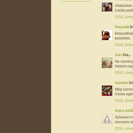
Gratulálok
A torta ped
2010. júniu
Puszedli
ír
Kimondhatat
beleértve.
2010. júniu
Juci
írta...
Ne szerény
Nekem nagy
2010. júniu
mariam
írt
Még szerenc
A torta egé
2010. júniu
Anice kötő
Szívesen h
messzire la
2010. júniu