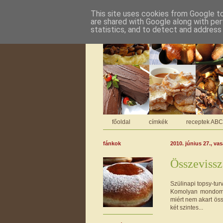
This site uses cookies from Google to 
are shared with Google along with per
statistics, and to detect and address
főoldal
címkék
receptek AB
fánkok
2010. június 27., va
Összevissz
Szülinapi topsy-turv
Komolyan mondom
miért nem akart öss
két szintes...