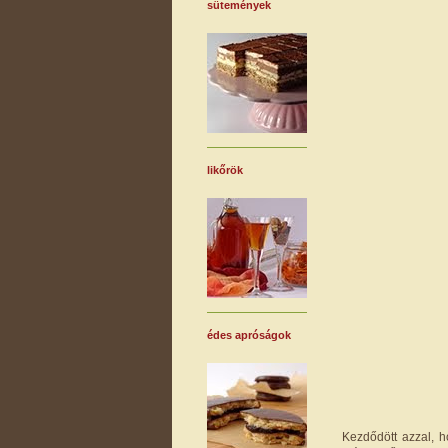
sütemények
likőrök
édes apróságok
Kezdődött azzal, 