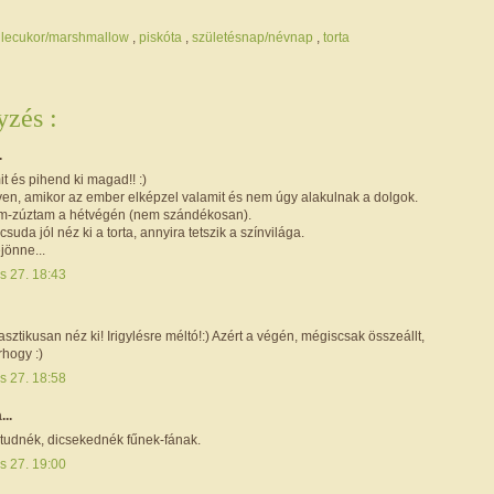
llecukor/marshmallow
,
piskóta
,
születésnap/névnap
,
torta
zés :
.
it és pihend ki magad!! :)
en, amikor az ember elképzel valamit és nem úgy alakulnak a dolgok.
tem-zúztam a hétvégén (nem szándékosan).
suda jól néz ki a torta, annyira tetszik a színvilága.
ejönne...
s 27. 18:43
asztikusan néz ki! Irigylésre méltó!:) Azért a végén, mégiscsak összeállt,
rhogy :)
s 27. 18:58
...
 tudnék, dicsekednék fűnek-fának.
s 27. 19:00