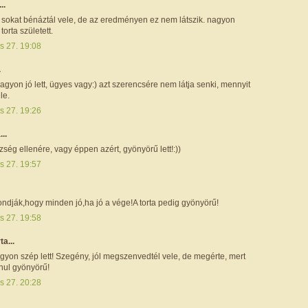
..
y sokat bénáztál vele, de az eredményen ez nem látszik. nagyon
torta született.
s 27. 19:08
.
agyon jó lett, ügyes vagy:) azt szerencsére nem látja senki, mennyit
le.
s 27. 19:26
...
ség ellenére, vagy éppen azért, gyönyörű lett!:))
s 27. 19:57
ondják,hogy minden jó,ha jó a vége!A torta pedig gyönyörű!
s 27. 19:58
ta...
yon szép lett! Szegény, jól megszenvedtél vele, de megérte, mert
nul gyönyörű!
s 27. 20:28