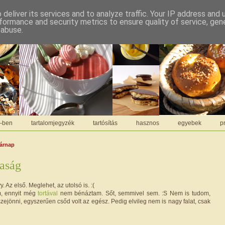
deliver its services and to analyze traffic. Your IP address and
formance and security metrics to ensure quality of service, ge
 abuse.
C-ben
tartalomjegyzék
tartósítás
hasznos
egyebek
pr
sárnap
aság
y. Az első. Meglehet, az utolsó is. :(
, ennyit még
tortával
nem bénáztam. Sőt, semmivel sem. :S Nem is tudom,
zejönni, egyszerűen csőd volt az egész. Pedig elvileg nem is nagy falat, csak