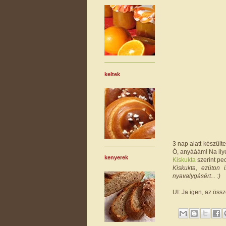
keltek
3 nap alatt készült
Ó, anyááám! Na ilye
kenyerek
Kiskukta
szerint pec
Kiskukta, ezúton 
nyavalygásért... :)
UI: Ja igen, az össz