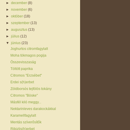
►
december
(8)
►
november
(6)
►
október
(18)
►
szeptember
(13)
►
augusztus
(13)
►
július
(12)
▼
június
(23)
Joghurtos citromfagylalt
Moha tökmagos pogija
Összevisszaság
Töltött paprika
Citromos "Erzsébet"
Erdei s(h)erbet
Zöldborsós tejfölös tokány
Citromos "Böske"
Másfél kiló meggy...
Nektarinleves darakockákkal
Karamellfagylalt
Mentás szíverősítők
Ribizlis(h)erbet