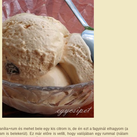
anília+rum és mehet bele egy kis citrom is, de én ezt a fagyinál elhagyom (a
lam is belekerül). Ez már előre is vetíti, hogy valójában egy rummal (nálam