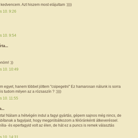
kedvencem. Azt hiszem most elájultam :))))
s 10. 9:26
s 10. 9:54
írta...
nöm! :))
s 10. 10:49
m egyet, hanem többet jöttem "csipegetni" Ez hamarosan nálunk is sorra
is tudom milyen az a rózsaszín ? :))))
s 10. 11:55
a...
ta! Nálam a hétvégén indul a fagyi gyártás, gépem sajnos még nincs, de
ábítanak a fagyijaid, hogy megpróbálkozom a félóránkénti átkeveréssel.
ília- és eperfagyid volt az élen, de hát ez a puncs is remek választás
s 10. 14:31