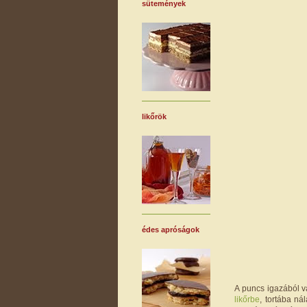
sütemények
likőrök
édes apróságok
A puncs igazából v
likőrbe
, tortába ná