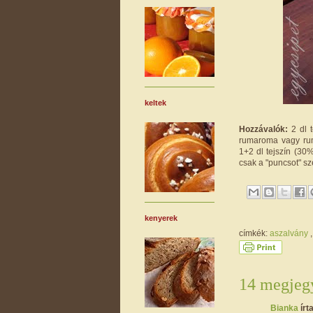
keltek
Hozzávalók:
2 dl t
rumaroma vagy rum í
1+2 dl tejszín (30
csak a "puncsot" sz
kenyerek
címkék:
aszalvány
14 megjegy
Bianka
írta