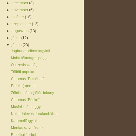
►
december
(8)
►
november
(6)
►
október
(18)
►
szeptember
(13)
►
augusztus
(13)
►
július
(12)
▼
június
(23)
Joghurtos citromfagylalt
Moha tökmagos pogija
Összevisszaság
Töltött paprika
Citromos "Erzsébet"
Erdei s(h)erbet
Zöldborsós tejfölös tokány
Citromos "Böske"
Másfél kiló meggy...
Nektarinleves darakockákkal
Karamellfagylalt
Mentás szíverősítők
Ribizlis(h)erbet