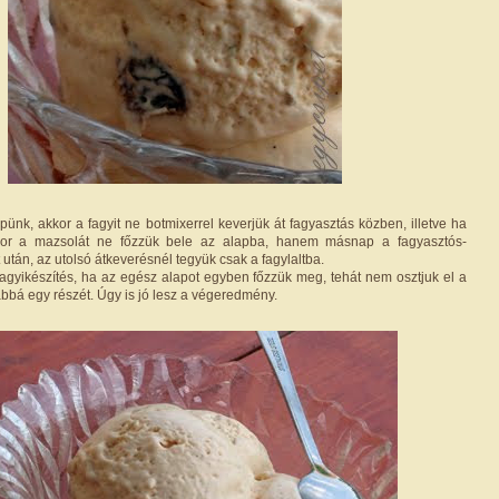
pünk, akkor a fagyit ne botmixerrel keverjük át fagyasztás közben, illetve ha
kkor a mazsolát ne főzzük bele az alapba, hanem másnap a fagyasztós-
után, az utolsó átkeverésnél tegyük csak a fagylaltba.
fagyikészítés, ha az egész alapot egyben főzzük meg, tehát nem osztjuk el a
habbá egy részét. Úgy is jó lesz a végeredmény.