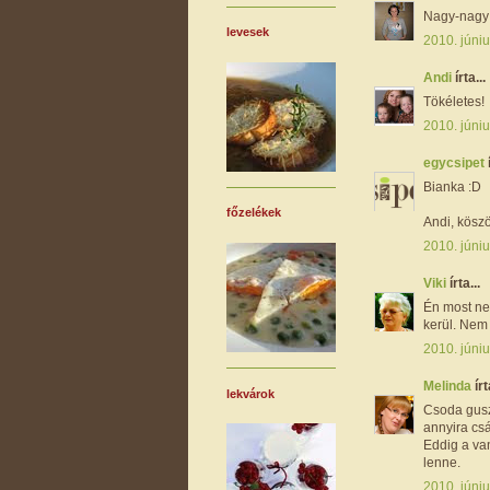
Nagy-nagy 
levesek
2010. júniu
Andi
írta...
Tökéletes!
2010. júniu
egycsipet
Bianka :D
főzelékek
Andi, köszö
2010. júniu
Viki
írta...
Én most ne
kerül. Nem 
2010. júniu
Melinda
írt
lekvárok
Csoda gusz
annyira cs
Eddig a van
lenne.
2010. júniu