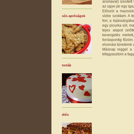
aromával) ízesített
az ugye jár egy iga
Először a mazsolá
vízbe szoktam. A te
sós apróságok
forr, a tojássárgá
egy picurka sót, ma
tejes alapot (elő
kevergetés mellet
forráspontig főzöm
elvonási tüneteink 
Másnap reggel a m
kifagyasztom a fagy
torták
diós