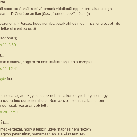
írta...
ől spec lecsúsztál, a nővéremnek véletlenül éppen erre akadt dolga
tán... :D Cserébe amikor jössz, "rendelhetsz" előtte. ;))
öszönöm. :) Persze, hogy nem baj, csak ahhoz még nincs fent recept - de
elkerül majd az is. :))
szönöm! :))
s 11. 8:59
a...
an a válasz, hogy miért nem találtam tegnap a receptet....
s 11. 12:41
ogár
írta...
m lett a fagyid ! Egy ötlet a színéhez , a keményítő helyett én egy
ncs puding port tettem bele . Sem az ízét , sem az állagát nem
 meg , csak rózsaszínűbb lett .
s 29. 15:51
i
írta...
megkérdezni, hogy a tejszín ugye "hab" és nem "főző"?
agyon jónak tűnik, hamarosan én is elkészítem. NN