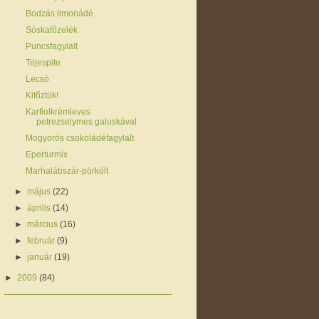
Bodzás limonádé
Sóskafőzelék
Puncsfagylalt
Tejespite
Lecsó
Kifőztük!
Karfiolkrémleves
petrezselymes galuskával
Mogyorós csokoládéfagylalt
Eperturmix
Marhalábszár-pörkölt
►
május
(22)
►
április
(14)
►
március
(16)
►
február
(9)
►
január
(19)
►
2009
(84)