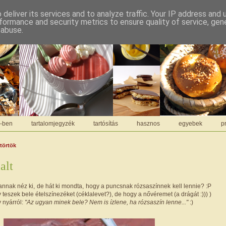
deliver its services and to analyze traffic. Your IP address and
formance and security metrics to ensure quality of service, ge
 abuse.
C-ben
tartalomjegyzék
tartósítás
hasznos
egyebek
pr
ütörtök
alt
annak néz ki, de hát ki mondta, hogy a puncsnak rózsaszínnek kell lennie? :P
eszek bele ételszínezéket (céklalevet?), de hogy a nővéremet (a drágát :))) )
 nyárról:
"Az ugyan minek bele? Nem is ízlene, ha rózsaszín lenne..."
:)