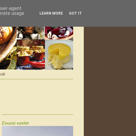
 user-agent
nerate usage
LEARN MORE
GOT IT
ofil
Zsuzsi szelet