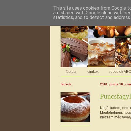
This site uses cookies from Google to 
are shared with Google along with per
statistics, and to detect and address
főoldal
címkék
receptek AB
fánkok
2010. június 10., cs
Puncsfagyl
Na jó, tudom, nem 
Megtehetném, hogy t
idézzem még tavaly