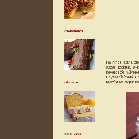
csokoládés
Ha nincs fagylaltgé
azzal szoktuk, a
kevergetős művelet 
Egyszerűsíthető a 
tejszínt és verjük 
citromos
narancsos