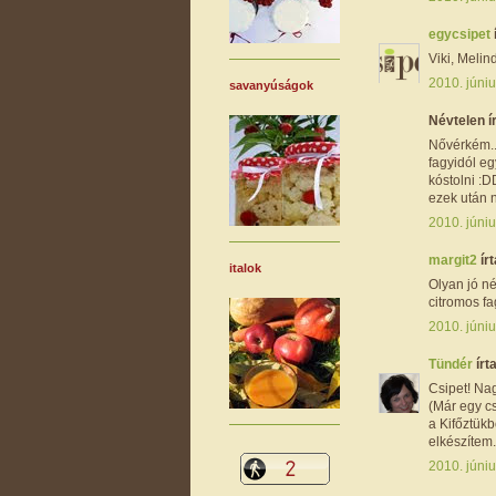
egycsipet
Viki, Melin
2010. júniu
savanyúságok
Névtelen ír
Nővérkém..
fagyidól eg
kóstolni :D
ezek után 
2010. júniu
margit2
írt
italok
Olyan jó n
citromos fag
2010. júniu
Tündér
írta
Csipet! Nag
(Már egy cs
a Kifőztükb
elkészítem..
2010. júniu