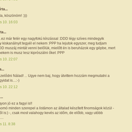
írta...
da, köszönöm! :)))
s 10. 16:03
ta...
.ez már felér egy nagyfokú kínzással :DDD légy szíves mindegyik
y kiskanálnyit tegyél el nekem :PPP ha lejutok egyszer, meg tudjam
DD muszáj mintát venni belőlük, mielőtt én is beruházok egy gépbe, mert
nekem is musz lesz kiprószálni őket :PPP
s 10. 22:07
a...
ézelődni Nálad! ... Ugye nem baj, hogy átvittem hozzám megmutatni a
yidat is....:-)
s 10. 22:12
...
yon jó ez a fagyi is!!
omó minden szerepel a listámon az általad készített finomságok közül -
ől is:) -, csak most valahogy kevés az időm, de előbb, vagy utóbb
...
s 11. 8:38