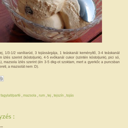
ej, 1/3-1/2 vaníliarúd, 3 tojássárgája, 1 teáskanál keményítő, 3-4 teáskanál
zlés szerint (kóstoljunk), 4-5 evőkanál cukor (szintén kóstoljunk), pici só,
%), mazsola ízlés szerint (én 3-5 dkg-ot szoktam, mert a gyerkőc a puncsban
ereti, a mazsolát nem :D).
,
fagylalt/parfé
,
mazsola
,
rum
,
tej
,
tejszín
,
tojás
zés :
...