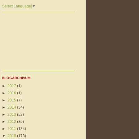
Select Language
▼
BLOGARCHÍVUM
►
2017
(1)
►
2016
(1)
►
2015
(7)
►
2014
(34)
►
2013
(52)
►
2012
(85)
►
2011
(134)
▼
2010
(173)