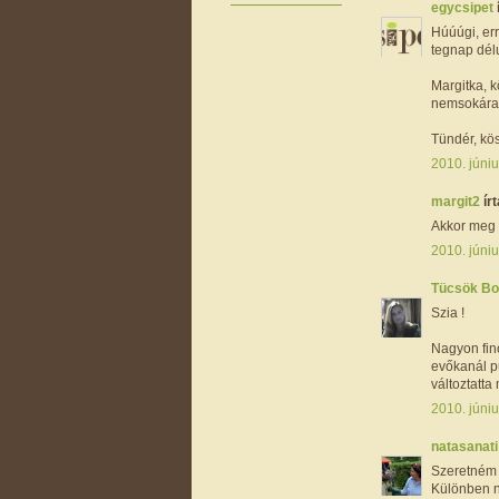
egycsipet
Húúúgi, err
tegnap délu
Margitka, k
nemsokára f
Tündér, kö
2010. júniu
margit2
írt
Akkor meg v
2010. júniu
Tücsök B
Szia !
Nagyon fino
evőkanál pu
változtatta
2010. júniu
natasanat
Szeretném 
Különben n