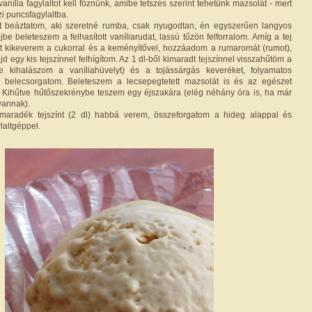
 vanília fagylaltot kell főznünk, amibe tetszés szerint tehetünk mazsolát - mert
zi puncsfagylaltba.
t beáztatom, aki szeretné rumba, csak nyugodtan, én egyszerűen langyos
jbe beleteszem a felhasított vaníliarudat, lassú tűzön felforralom. Amíg a tej
kat kikeverem a cukorral és a keményítővel, hozzáadom a rumaromát (rumot),
jd egy kis tejszínnel felhígítom. Az 1 dl-ből kimaradt tejszínnel visszahűtöm a
tte kihalászom a vaníliahüvelyt) és a tojássárgás keveréket, folyamatos
t, belecsorgatom. Beleteszem a lecsepegtetett mazsolát is és az egészet
. Kihűtve hűtőszekrénybe teszem egy éjszakára (elég néhány óra is, ha már
vannak).
aradék tejszínt (2 dl) habbá verem, összeforgatom a hideg alappal és
laltgéppel.