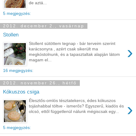
de aztá...
5 megjegyzés:
2012. december 2., vasárnap
Stollen
Stollent sütöttem tegnap - bár terveim szerint
›
karácsonyra , azért csak sikerült ma
megkóstolnunk, és a tapasztaltak alapján látom
magam el...
16 megjegyzés:
2012. november 26., hétfő
Kókuszos csiga
Élesztős-omlós tésztatekercs, édes kókuszos
›
tojáshabbal töltve - ismerős? Egyszerű, kiadós és
olcsó, ettől függetlenül nálunk mégiscsak egy...
5 megjegyzés: