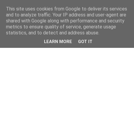
This site uses cookies from Google to deliver its services
and to analyze traffic. Your IP address and user-agent are
shared with Google along with performance and security
metrics to ensure quality of service, generate usage
statistics, and to detect and address abuse.
LEARN MORE
GOT IT