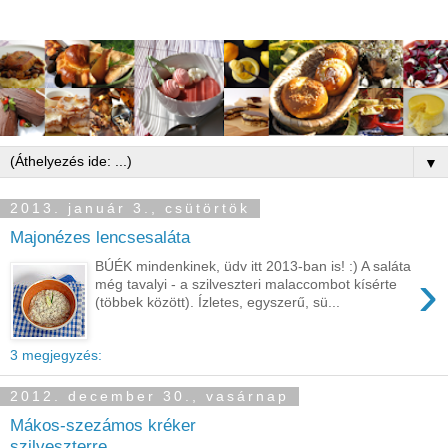
▼
2013. január 3., csütörtök
Majonézes lencsesaláta
BÚÉK mindenkinek, üdv itt 2013-ban is! :) A saláta
›
még tavalyi - a szilveszteri malaccombot kísérte
(többek között). Ízletes, egyszerű, sü...
3 megjegyzés:
2012. december 30., vasárnap
Mákos-szezámos kréker
szilveszterre