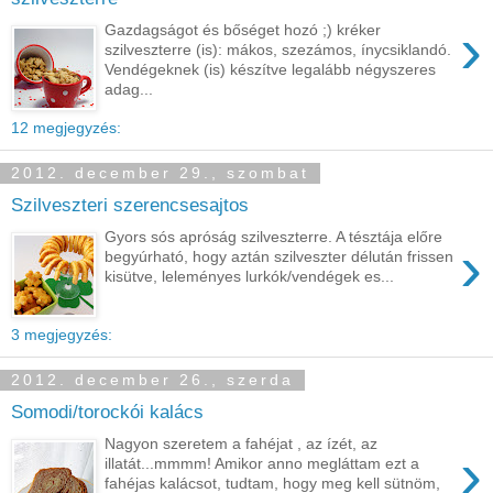
›
Gazdagságot és bőséget hozó ;) kréker
szilveszterre (is): mákos, szezámos, ínycsiklandó.
Vendégeknek (is) készítve legalább négyszeres
adag...
12 megjegyzés:
2012. december 29., szombat
Szilveszteri szerencsesajtos
Gyors sós apróság szilveszterre. A tésztája előre
›
begyúrható, hogy aztán szilveszter délután frissen
kisütve, leleményes lurkók/vendégek es...
3 megjegyzés:
2012. december 26., szerda
Somodi/torockói kalács
Nagyon szeretem a fahéjat , az ízét, az
›
illatát...mmmm! Amikor anno megláttam ezt a
fahéjas kalácsot, tudtam, hogy meg kell sütnöm,