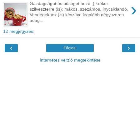
›
Gazdagságot és bőséget hozó ;) kréker
szilveszterre (is): mákos, szezámos, ínycsiklandó.
Vendégeknek (is) készítve legalább négyszeres
adag...
12 megjegyzés:
‹
›
Főoldal
Internetes verzió megtekintése