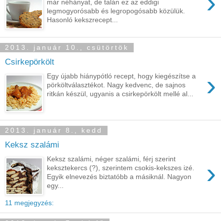
›
már néhányat, de talán ez az eddigi
legmogyorósabb és legropogósabb közülük.
Hasonló kekszrecept...
2013. január 10., csütörtök
Csirkepörkölt
›
Egy újabb hiánypótló recept, hogy kiegészítse a
pörköltválasztékot. Nagy kedvenc, de sajnos
ritkán készül, ugyanis a csirkepörkölt mellé al...
2013. január 8., kedd
Keksz szalámi
Keksz szalámi, néger szalámi, férj szerint
›
keksztekercs (?), szerintem csokis-kekszes izé.
Egyik elnevezés biztatóbb a másiknál. Nagyon
egy...
11 megjegyzés: