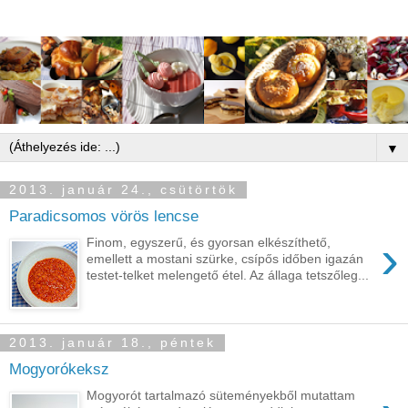
▼
2013. január 24., csütörtök
Paradicsomos vörös lencse
›
Finom, egyszerű, és gyorsan elkészíthető,
emellett a mostani szürke, csípős időben igazán
testet-telket melengető étel. Az állaga tetszőleg...
2013. január 18., péntek
Mogyorókeksz
Mogyorót tartalmazó süteményekből mutattam