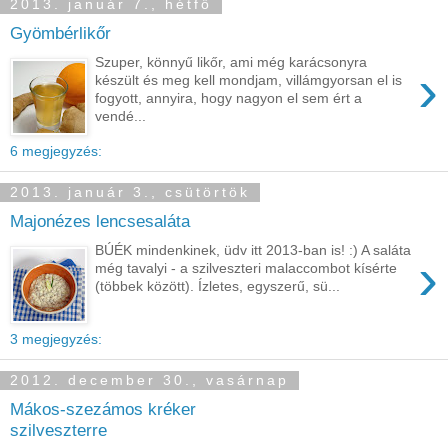
2013. január 7., hétfő
Gyömbérlikőr
Szuper, könnyű likőr, ami még karácsonyra
›
készült és meg kell mondjam, villámgyorsan el is
fogyott, annyira, hogy nagyon el sem ért a
vendé...
6 megjegyzés:
2013. január 3., csütörtök
Majonézes lencsesaláta
BÚÉK mindenkinek, üdv itt 2013-ban is! :) A saláta
›
még tavalyi - a szilveszteri malaccombot kísérte
(többek között). Ízletes, egyszerű, sü...
3 megjegyzés:
2012. december 30., vasárnap
Mákos-szezámos kréker
szilveszterre