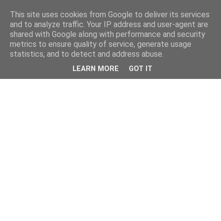
This site uses cookies from Google to deliver its services
and to analyze traffic. Your IP address and user-agent are
shared with Google along with performance and security
metrics to ensure quality of service, generate usage
statistics, and to detect and address abuse.
LEARN MORE
GOT IT